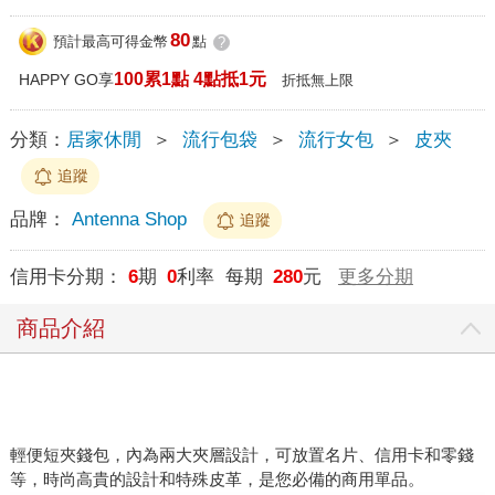
80
預計最高可得金幣
點
?
100累1點 4點抵1元
HAPPY GO享
折抵無上限
分類：
居家休閒
＞
流行包袋
＞
流行女包
＞
皮夾
追蹤
品牌：
Antenna Shop
追蹤
信用卡分期：
6
期
0
利率 每期
280
元
更多分期
商品介紹
輕便短夾錢包，內為兩大夾層設計，可放置名片、信用卡和零錢
等，時尚高貴的設計和特殊皮革，是您必備的商用單品。