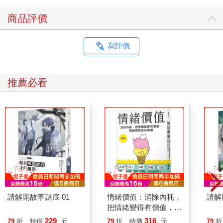
商品評價
寫評價
推薦必看
請解開故事謎底 01
情緒價值：消除內耗，
請解
把情緒變得有價值，跟
誰都能自在相處
229
316
79
折
特價
元
79
折
特價
元
79
折