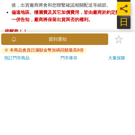
後，出貨廠商將會和您聯繫確認相關配送等細節。
員
偏遠地區、樓層費及其它加價費用，皆由廠商於約定配送時
日
一併告知，廠商將保留出貨與否的權利。
提醒您！！
金石堂及銀行均不會請您操作ATM! 如接獲電話要求您前往
ATM提款機，請不要聽從指示，以免受騙上當！
退換貨須知：
**提醒您，鑑賞期不等於試用期，退回商品須為全新狀態**
依據「消費者保護法」第19條及行政院消費者保護處公告之
「通訊交易解除權合理例外情事適用準則」，以下商品購買
後，除商品本身有瑕疵外，將不提供7天的猶豫期：
易於腐敗、保存期限較短或解約時即將逾期。（如：生
鮮食品）
依消費者要求所為之客製化給付。（客製化商品）
報紙、期刊或雜誌。（含MOOK、外文雜誌）
經消費者拆封之影音商品或電腦軟體。
非以有形媒介提供之數位內容或一經提供即為完成之線