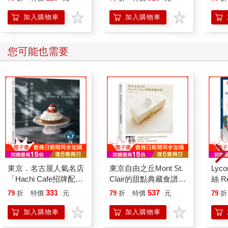
加入購物車
加入購物車
您可能也需要
東京．名古屋人氣名店
東京自由之丘Mont St.
Lyco
「Hachi Cafe招牌配方
Clair的甜點典藏食譜
絲 R
大公開」隨季節與心
(烘焙食光)
331
537
79
折
特價
元
79
折
特價
元
79
折
情，享受專屬於我的
塔！
加入購物車
加入購物車