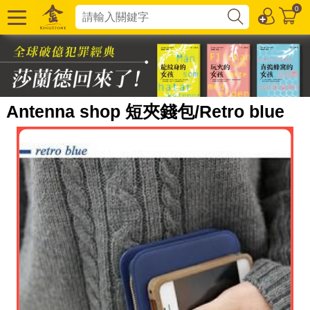
0
Antenna shop 短夾錢包/Retro blue