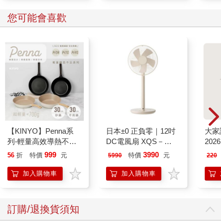
您可能會喜歡
【KINYO】Penna系
日本±0 正負零｜12吋
大家
列-輕量高效導熱不沾
DC電風扇 XQS－
202
平煎鍋30cm
Y620 象牙白
999
3990
56
折
特價
元
特價
元
5990
220
加入購物車
加入購物車
訂購/退換貨須知