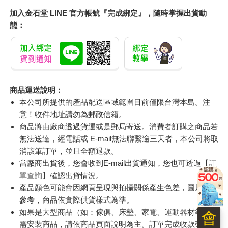
加入金石堂 LINE 官方帳號『完成綁定』，隨時掌握出貨動
態：
商品運送說明：
本公司所提供的產品配送區域範圍目前僅限台灣本島。注
意！收件地址請勿為郵政信箱。
商品將由廠商透過貨運或是郵局寄送。消費者訂購之商品若
無法送達，經電話或 E-mail無法聯繫逾三天者，本公司將取
消該筆訂單，並且全額退款。
當廠商出貨後，您會收到E-mail出貨通知，您也可透過【
訂
單查詢
】確認出貨情況。
產品顏色可能會因網頁呈現與拍攝關係產生色差，圖片僅供
參考，商品依實際供貨樣式為準。
如果是大型商品（如：傢俱、床墊、家電、運動器材等）及
會
需安裝商品，請依商品頁面說明為主。訂單完成收款確認