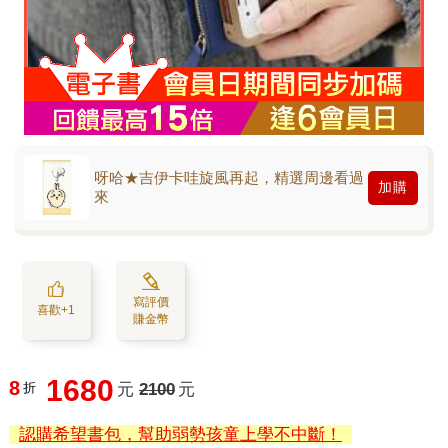
呀哈★吉伊卡哇旋風再起，精選周邊看過
加購
來
寫評價
喜歡+1
賺金幣
1680
8
折
元
2100
元
認購希望書包，幫助弱勢孩童上學不中斷！