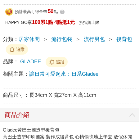
50
預計最高可得金幣
點
?
100累1點 4點抵1元
HAPPY GO享
折抵無上限
分類：
居家休閒
＞
流行包袋
＞
流行男包
＞
後背包
追蹤
品牌：
GLADEE
追蹤
相關主題：
讓日常可愛起來：日系Gladee
商品尺寸：
長34cm X 寬27cm X 高11cm
商品介紹
Gladee黃巴士圖造型後背包
黃巴士造型印刷圖案 製作成後背包 心情愉快地上學去 放假休閒