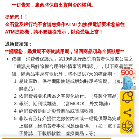
一併告知，廠商將保留出貨與否的權利。
提醒您！！
金石堂及銀行均不會請您操作ATM! 如接獲電話要求您前往
ATM提款機，請不要聽從指示，以免受騙上當！
退換貨須知：
**提醒您，鑑賞期不等於試用期，退回商品須為全新狀態**
依據「消費者保護法」第19條及行政院消費者保護處公告之
「通訊交易解除權合理例外情事適用準則」，以下商品購買
後，除商品本身有瑕疵外，將不提供7天的猶豫期：
易於腐敗、保存期限較短或解約時即將逾期。（如：生
鮮食品）
依消費者要求所為之客製化給付。（客製化商品）
報紙、期刊或雜誌。（含MOOK、外文雜誌）
經消費者拆封之影音商品或電腦軟體。
非以有形媒介提供之數位內容或一經提供即為完成之線
上服務，經消費者事先同意始提供。（如：電子書、電
子雜誌、下載版軟體、虛擬商品…等）