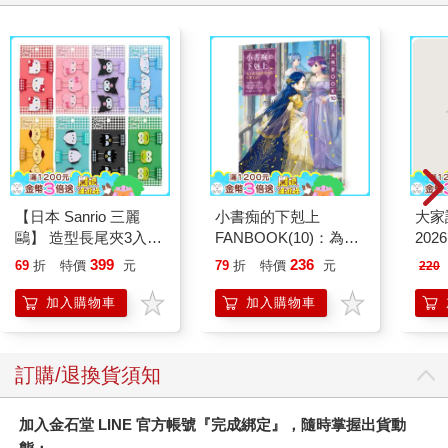
【日本 Sanrio 三麗
小書痴的下剋上
大家
鷗】 造型長尾夾3入組
FANBOOK(10)：為了
202
(8款可選) 凱蒂貓 Hello
成為圖書管理員不擇手
399
236
69
折
特價
元
79
折
特價
元
220
Kitty 庫洛米 布丁狗 酷
段！
企鵝
加入購物車
加入購物車
訂購/退換貨須知
加入金石堂 LINE 官方帳號『完成綁定』，隨時掌握出貨動