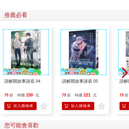
推薦必看
請解開故事謎底 04
請解開故事謎底 05
請解
150
221
79
折
特價
元
79
折
特價
元
79
折
加入購物車
加入購物車
您可能會喜歡