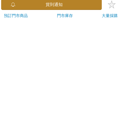
已拆封之個人衛生用品。（如：內衣褲、刮鬍刀、除毛
貨到通知
刀…等）
若非上列種類商品，均享有到貨7天的猶豫期（含例假
預訂門市商品
門市庫存
大量採購
日）。
辦理退換貨時，商品（組合商品恕無法接受單獨退貨）必須
是您收到商品時的原始狀態（包含商品本體、配件、贈品、
保證書、所有附隨資料文件及原廠內外包裝…等），請勿直
接使用原廠包裝寄送，或於原廠包裝上黏貼紙張或書寫文
字。
退回商品若無法回復原狀，將請您負擔回復原狀所需費用，
嚴重時將影響您的退貨權益。