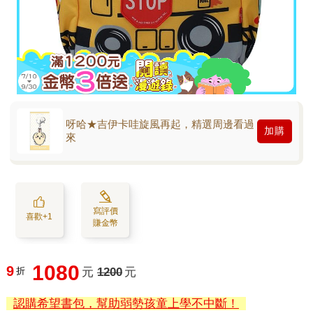
呀哈★吉伊卡哇旋風再起，精選周邊看過
加購
來
寫評價
喜歡+1
賺金幣
1080
9
折
元
1200
元
認購希望書包，幫助弱勢孩童上學不中斷！