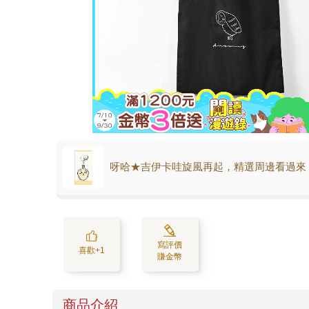
呀哈★吉伊卡哇旋風再起，精選周邊看過來
寫評價
喜歡+1
賺金幣
商品介紹