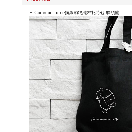
El Commun Tickle描線動物純棉托特包-貓頭鷹