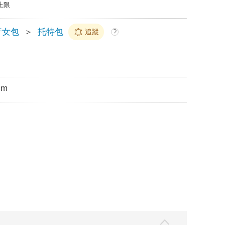
上限
行女包
＞
托特包
追蹤
?
cm