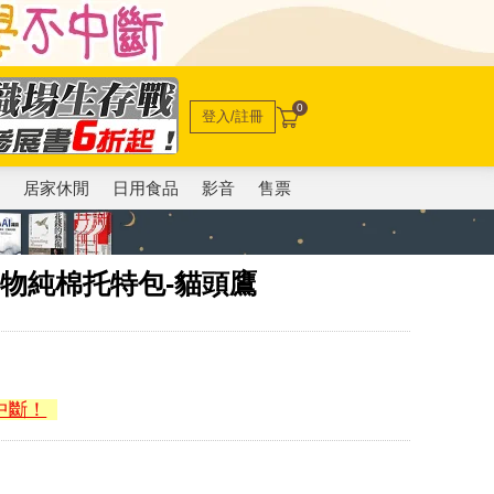
0
登入/註冊
電
居家休閒
日用食品
影音
售票
描線動物純棉托特包-貓頭鷹
中斷！