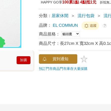
100累1點 4點抵1元
HAPPY GO享
折抵無
分類：
居家休閒
＞
流行包袋
＞
流
品牌：
EL COMMUN
追蹤
?
商品規格：
商品尺寸：
長27cm X 寬32cm X 高0.1
貨到通知
加購
預訂門市商品
門市庫存
大量採購