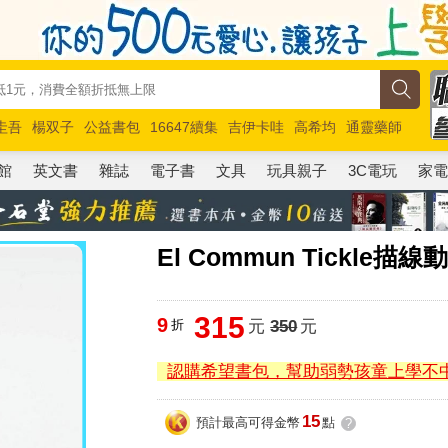
圭吾
楊双子
公益書包
16647續集
吉伊卡哇
高希均
通靈藥師
路邊攤新作
馬斯克
玩具總動員5
超慢跑
館
英文書
雜誌
電子書
文具
玩具親子
3C電玩
家
El Commun Tickle
315
9
折
元
350
元
認購希望書包，幫助弱勢孩童上學不
15
預計最高可得金幣
點
?