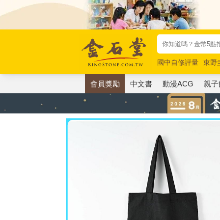
國中自修評量
東野
唯紅花綻放
奧德賽
會員獎勵
中文書
動漫ACG
親子