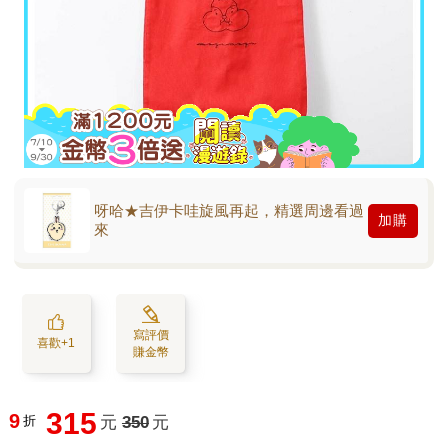
呀哈★吉伊卡哇旋風再起，精選周邊看過
加購
來
寫評價
喜歡+1
賺金幣
315
9
折
元
350
元