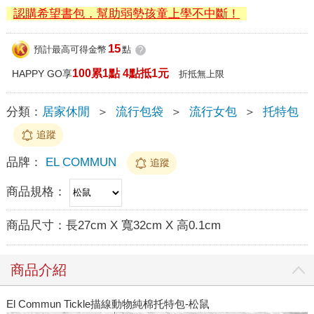
認購希望書包，幫助弱勢孩童上學不中斷！
15
預計最高可得金幣
點
?
100累1點 4點抵1元
HAPPY GO享
折抵無上限
分類：
居家休閒
＞
流行包袋
＞
流行女包
＞
托特包
追蹤
品牌：
EL COMMUN
追蹤
商品規格：
商品尺寸：
長27cm X 寬32cm X 高0.1cm
商品介紹
El Commun Tickle描線動物純棉托特包-松鼠