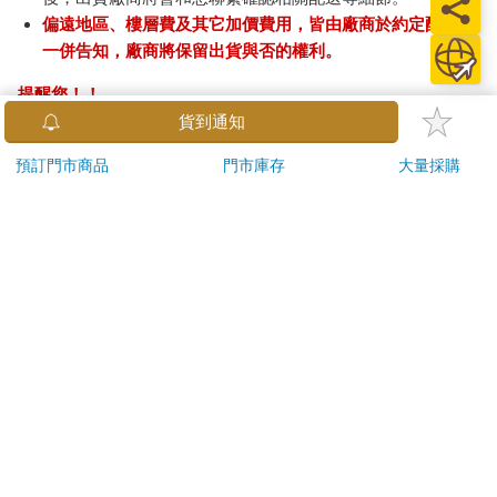
偏遠地區、樓層費及其它加價費用，皆由廠商於約定配送時
一併告知，廠商將保留出貨與否的權利。
提醒您！！
金石堂及銀行均不會請您操作ATM! 如接獲電話要求您前往
貨到通知
ATM提款機，請不要聽從指示，以免受騙上當！
預訂門市商品
門市庫存
大量採購
退換貨須知：
**提醒您，鑑賞期不等於試用期，退回商品須為全新狀態**
依據「消費者保護法」第19條及行政院消費者保護處公告之
「通訊交易解除權合理例外情事適用準則」，以下商品購買
後，除商品本身有瑕疵外，將不提供7天的猶豫期：
易於腐敗、保存期限較短或解約時即將逾期。（如：生
鮮食品）
依消費者要求所為之客製化給付。（客製化商品）
報紙、期刊或雜誌。（含MOOK、外文雜誌）
經消費者拆封之影音商品或電腦軟體。
非以有形媒介提供之數位內容或一經提供即為完成之線
上服務，經消費者事先同意始提供。（如：電子書、電