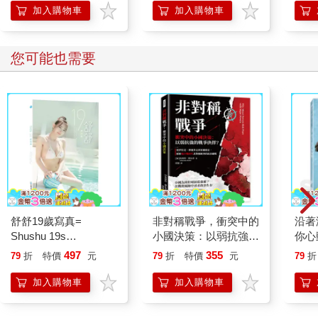
加入購物車
加入購物車
您可能也需要
舒舒19歲寫真=
非對稱戰爭，衝突中的
沿著
Shushu 19s
小國決策：以弱抗強的
你心動 李雅英1
photography
戰爭抉擇？從伊拉克、
感性
497
355
79
折
特價
元
79
折
特價
元
79
折
摩爾多瓦到塞爾維亞，
解析後冷戰時代非對稱
加入購物車
加入購物車
衝突的政治邏輯