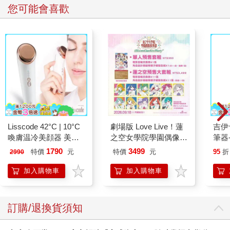
您可能會喜歡
Lisscode 42°C | 10°C
劇場版 Love Live！蓮
吉伊
喚膚温冷美顔器 美膚
之空女學院學園偶像俱
筆器
儀
樂部 Bloom Garden
1790
3499
特價
元
特價
元
95
折
2990
Party蓮之空預售大套
組
加入購物車
加入購物車
訂購/退換貨須知