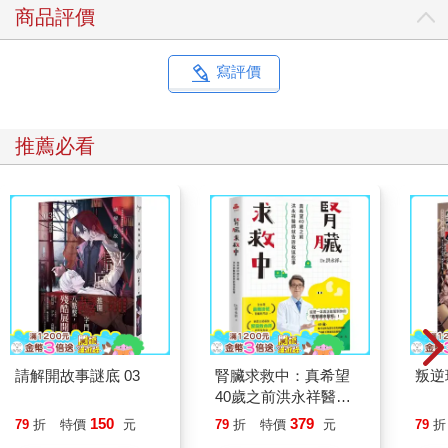
商品評價
寫評價
推薦必看
請解開故事謎底 03
腎臟求救中：真希望
叛逆
40歲之前洪永祥醫師
就告訴我這些事
150
379
79
折
特價
元
79
折
特價
元
79
折