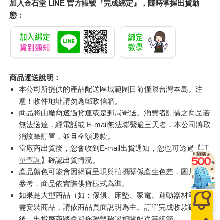
加入金石堂 LINE 官方帳號『完成綁定』，隨時掌握出貨動
態：
商品運送說明：
本公司所提供的產品配送區域範圍目前僅限台灣本島。注
意！收件地址請勿為郵政信箱。
商品將由廠商透過貨運或是郵局寄送。消費者訂購之商品若
無法送達，經電話或 E-mail無法聯繫逾三天者，本公司將取
消該筆訂單，並且全額退款。
當廠商出貨後，您會收到E-mail出貨通知，您也可透過【
訂
單查詢
】確認出貨情況。
產品顏色可能會因網頁呈現與拍攝關係產生色差，圖片僅供
參考，商品依實際供貨樣式為準。
如果是大型商品（如：傢俱、床墊、家電、運動器材等）及
需安裝商品，請依商品頁面說明為主。訂單完成收款確認
後，出貨廠商將會和您聯繫確認相關配送等細節。