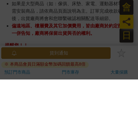
如果是大型商品（如：傢俱、床墊、家電、運動器材等）及
會
需安裝商品，請依商品頁面說明為主。訂單完成收款確認
後，出貨廠商將會和您聯繫確認相關配送等細節。
員
偏遠地區、樓層費及其它加價費用，皆由廠商於約定配送時
日
一併告知，廠商將保留出貨與否的權利。
提醒您！！
金石堂及銀行均不會請您操作ATM! 如接獲電話要求您前往
ATM提款機，請不要聽從指示，以免受騙上當！
退換貨須知：
**提醒您，鑑賞期不等於試用期，退回商品須為全新狀態**
依據「消費者保護法」第19條及行政院消費者保護處公告之
「通訊交易解除權合理例外情事適用準則」，以下商品購買
後，除商品本身有瑕疵外，將不提供7天的猶豫期：
易於腐敗、保存期限較短或解約時即將逾期。（如：生
鮮食品）
依消費者要求所為之客製化給付。（客製化商品）
報紙、期刊或雜誌。（含MOOK、外文雜誌）