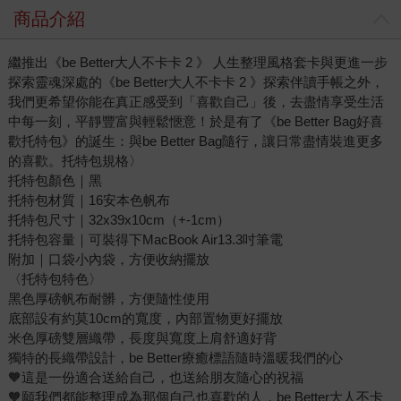
商品介紹
繼推出《be Better大人不卡卡 2 》 人生整理風格套卡與更進一步
探索靈魂深處的《be Better大人不卡卡 2 》探索伴讀手帳之外，
我們更希望你能在真正感受到「喜歡自己」後，去盡情享受生活
中每一刻，平靜豐富與輕鬆愜意！於是有了《be Better Bag好喜
歡托特包》的誕生：與be Better Bag隨行，讓日常盡情裝進更多
的喜歡。托特包規格〉
托特包顏色｜黑
托特包材質｜16安本色帆布
托特包尺寸｜32x39x10cm（+-1cm）
托特包容量｜可裝得下MacBook Air13.3吋筆電
附加｜口袋小內袋，方便收納擺放
〈托特包特色〉
黑色厚磅帆布耐髒，方便隨性使用
底部設有約莫10cm的寬度，內部置物更好擺放
米色厚磅雙層織帶，長度與寬度上肩舒適好背
獨特的長織帶設計，be Better療癒標語隨時溫暖我們的心
🧡這是一份適合送給自己，也送給朋友隨心的祝福
🧡願我們都能整理成為那個自己也喜歡的人，be Better大人不卡