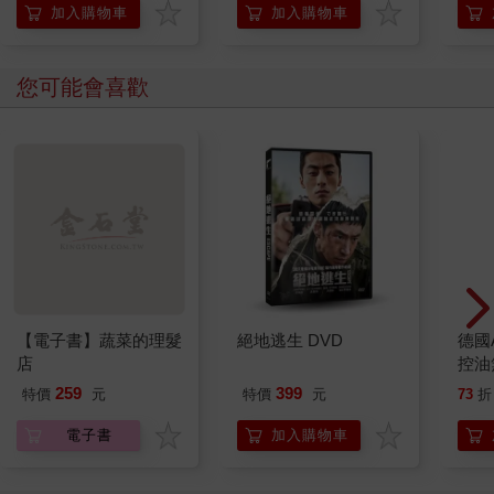
AP
加入購物車
加入購物車
您可能會喜歡
【電子書】蔬菜的理髮
絕地逃生 DVD
德國A
店
控油
凝露3
259
399
特價
元
特價
元
73
折
髮根
調理
電子書
加入購物車
滋潤
質適