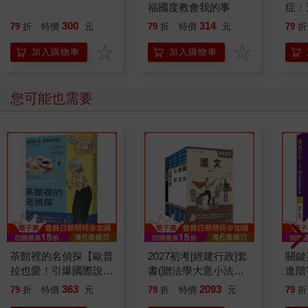
福國度教會我的事
症：
開大
300
314
79
折
特價
元
79
折
特價
元
79
折
人也
的3
加入購物車
加入購物車
您可能也需要
茶館裡的名偵探【歐普
2027初考[經建行政]套
關鍵
拉也愛！引爆國際說書
書(贈法學大意小法
進階字
網紅數十萬則好評《茶
典、國文複選題答題技
6】
363
2093
79
折
特價
元
79
折
特價
元
79
折
館裡的嫌疑人》續作】
巧雲端講座)
Me