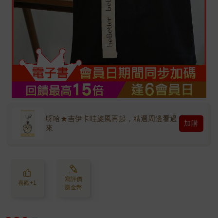
呀哈★吉伊卡哇旋風再起，精選周邊看過
加購
來
寫評價
喜歡+1
賺金幣