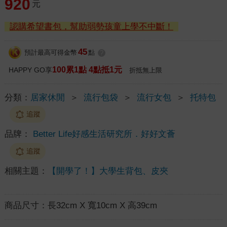
920
元
認購希望書包，幫助弱勢孩童上學不中斷！
45
預計最高可得金幣
點
?
100累1點 4點抵1元
HAPPY GO享
折抵無上限
分類：
居家休閒
＞
流行包袋
＞
流行女包
＞
托特包
追蹤
品牌：
Better Life好感生活研究所．好好文薈
追蹤
相關主題：
【開學了！】大學生背包、皮夾
商品尺寸：
長32cm X 寬10cm X 高39cm