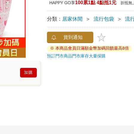
100累1點 4點抵1元
HAPPY GO享
折抵無
分類：
居家休閒
＞
流行包袋
＞
流
貨到通知
※ 本商品會員日滿額金幣加碼回饋最高8倍
預訂門市商品
門市庫存
大量採購
加購