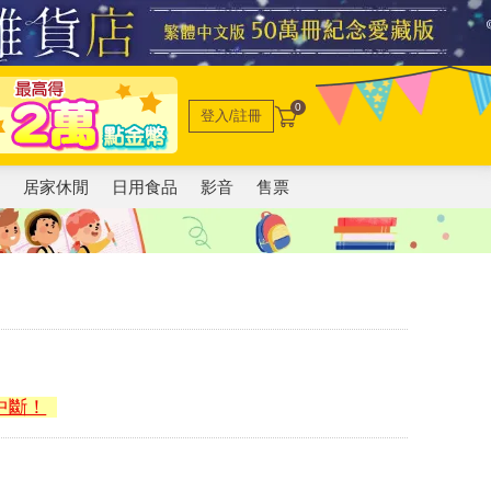
0
登入/註冊
電
居家休閒
日用食品
影音
售票
中斷！