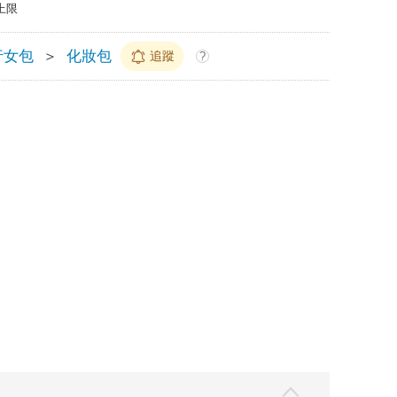
上限
行女包
＞
化妝包
追蹤
?