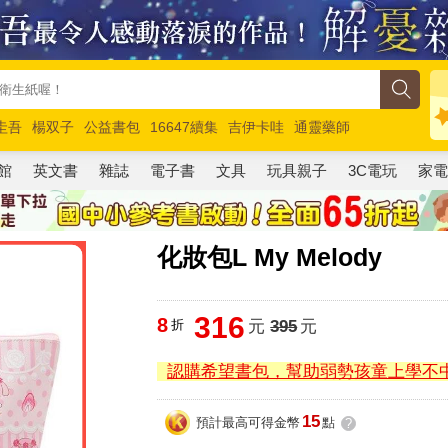
圭吾
楊双子
公益書包
16647續集
吉伊卡哇
通靈藥師
路邊攤新作
馬斯克
玩具總動員5
超慢跑
館
英文書
雜誌
電子書
文具
玩具親子
3C電玩
家
化妝包L My Melody
316
8
折
元
395
元
認購希望書包，幫助弱勢孩童上學不
15
預計最高可得金幣
點
?