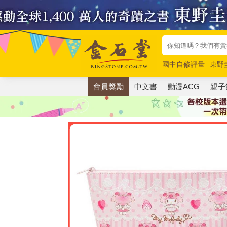
國中自修評量
東野
唯紅花綻放
奧德賽
會員獎勵
中文書
動漫ACG
親子