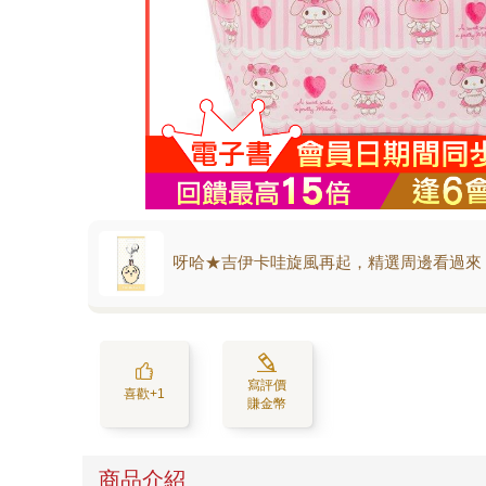
呀哈★吉伊卡哇旋風再起，精選周邊看過來
寫評價
喜歡+1
賺金幣
商品介紹