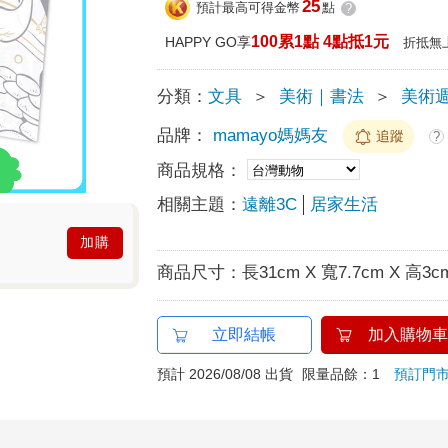
25
預計最高可得金幣
點
?
100累1點 4點抵1元
HAPPY GO享
折抵無
分類：
文具
＞
美術｜書法
＞
美術
品牌：
mamayo媽媽友
追蹤
?
商品規格：
相關主題：
遠離3C
居家生活
加購
商品尺寸：
長31cm X 寬7.7cm X 高3c
立即結帳
加入購物車
預計 2026/08/08 出貨
限量品餘：1
預訂門