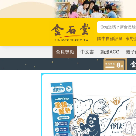
國中自修評量
東野
唯紅花綻放
奧德賽
會員獎勵
中文書
動漫ACG
親子