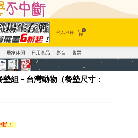
0
登入/註冊
電
居家休閒
日用食品
影音
售票
鴉餐墊組－台灣動物（餐墊尺寸：
中斷！