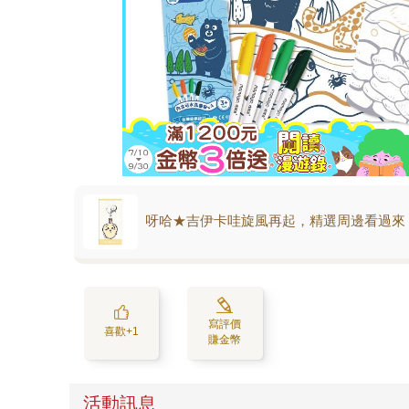
呀哈★吉伊卡哇旋風再起，精選周邊看過來
寫評價
喜歡+1
賺金幣
活動訊息