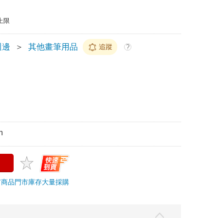
上限
週邊
＞
其他畫筆用品
追蹤
?
m
市商品
門市庫存
大量採購