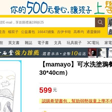
圭吾
楊双子
公益書包
16647續集
吉伊卡哇
高希均
通靈藥師
路邊攤新作
馬斯克
玩具總動員5
超慢跑
館
英文書
雜誌
電子書
文具
玩具親子
3C電玩
家
【mamayo】可水洗塗
30*40cm）
599
元
認購希望書包，幫助弱勢孩童上學不