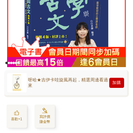
呀哈★吉伊卡哇旋風再起，精選周邊看過
加購
來
寫評價
喜歡+1
賺金幣