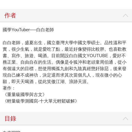
作者
國學YouTuber──白白老師
白白老師，盛夏出生，國立臺灣大學中國文學碩士。品性溫和平
實，很少生氣，就是愛吃了點，最近好像變得比較胖。也喜歡教
書、寫作、旅遊、喝酒。目前開設白白國文YOUTUBE，愛好不
務正業、自由自在的生活。偶像是令狐沖和老頑童周伯通，從小
有個遠大的目標，想使用獨孤九劍和九陰真經懲奸除惡，後來發
現自己練不成神功，決定退而求其次當個凡人，現在微小的心
願，即天天喝酒，從此笑傲江湖、浪跡天涯。
著作：
《重量級國學與古文》
《輕量級學測國寫-十大單元輕鬆破解》
目錄