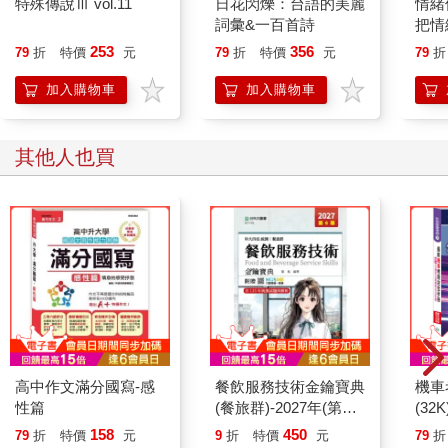
特殊傳說Ⅲ vol.11
日花閃爍：台語的美麗
情緒
詞彙&一百首詩
把情
誰都
253
356
79
折
特價
元
79
折
特價
元
79
折
加入購物車
加入購物車
其他人也買
高中作文滿分國寫-感
餐飲服務技術金鑰寶典
機車
性篇
(餐旅群)-2027年(第六
(32K
版)-科大四技統測-附贈
158
450
79
折
特價
元
9
折
特價
元
79
折