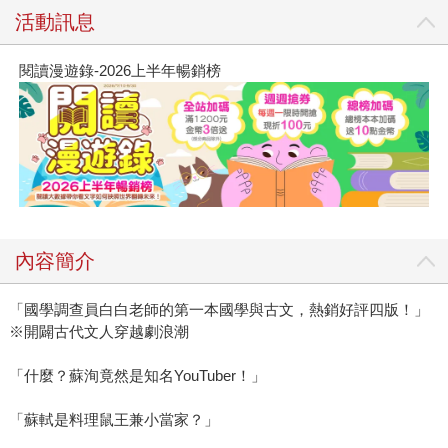
活動訊息
閱讀漫遊錄-2026上半年暢銷榜
內容簡介
「國學調查員白白老師的第一本國學與古文，熱銷好評四版！」
※開闢古代文人穿越劇浪潮
「什麼？蘇洵竟然是知名YouTuber！」
「蘇軾是料理鼠王兼小當家？」