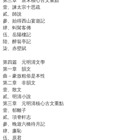
第三章 唐宋核心古文重點
壹、諫太宗十思疏
貳、師說
參、始得西山宴遊記
肆、虯髯客傳
伍、岳陽樓記
陸、醉翁亭記
柒、赤壁賦
第四篇 元明清文學
第一章 韻文
曲－豪放粗俗是本性
第二章 非韻文
壹、散文
貳、明清小說
第三章 元明清核心古文重點
壹、郁離子
貳、項脊軒志
參、晚遊六橋待月記
肆、廉恥
伍、原君