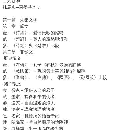
白來聊聊
扎馬步─國學基本功
第一篇 先秦文學
第一章 韻文
壹、《詩經》－愛情民歌的搖籃
貳、《楚辭》－楚人的哀愁與浪漫
參、《詩經》與《楚辭》比較
第二章 非韻文
‧歷史散文
壹、《左傳》－孔子《春秋》最強的註解
貳、《戰國策》－戰國策士華麗鋪張的嘴砲
參、《尚書》、《左傳》、《國語》、《戰國策》比較
‧諸子散文
壹、儒家－愛好人文的君子
貳、墨家－捍衛和平的使者
參、道家－自由逍遙的浪人
肆、法家－講究法理的法者
伍、名家－挑語病的語言學家
陸、陰陽家－掌自然順序的陰陽師
柒、縱橫家－出一張嘴的談判家