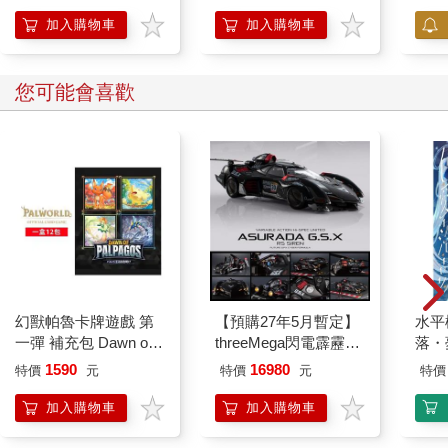
MOSME
加入購物車
加入購物車
您可能會喜歡
幻獸帕魯卡牌遊戲 第
【預購27年5月暫定】
水平
一彈 補充包 Dawn of
threeMega閃電霹靂車
落・
Palpagos（日文版一
VA Hi-SPEC UNITED
1590
16980
特價
元
特價
元
特價
盒）
阿斯拉 G.S.X RS
SIREN 黑色限定
加入購物車
加入購物車