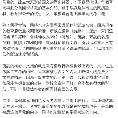
為目的，建立大家對於國文的歷史背景，才不容易搞混。每個單
元再劃分為國學常識的基本介紹、國學常識延伸出去的閱讀題
材、教育部公告的核心古文，最後還會附上該單元的考古題。
除了國學常識，同時也收入國學常識延伸的閱讀名篇，因為現在
的教育趨勢重視閱讀素養，所以在講到《詩經》、唐詩、宋詞這
個國學常識時，會延伸收入關於《詩經》、唐詩、宋詞的名篇，
並附上閱讀注釋和翻譯，讓你輕鬆瞭解文義。所以這本書不只有
國學常識，也由國學延伸大量的閱讀名篇讓你閱讀，可以增進自
己的閱讀速度和語感。
所謂的核心古文指的就是教育部現行課綱裡最重要的古文，也是
考試最常考的內容。這本書核心古文的內容比較特別的是放入古
文的結構表，因為一篇古文的起、承、轉、合和架構非常重要，
如果能掌握文章的架構，對於文章的理解、寫作都有很大的幫
助，可以一目瞭然作者如何安排自己的文章。
最後，每個單元我們也收入考古題，並附上詳解，可以練習該單
元的大考題目。考古題最重要的地方就是在於檢核你是不是真的
熟悉這個單元的內容，同時也能幫助你掌握考試的方向。