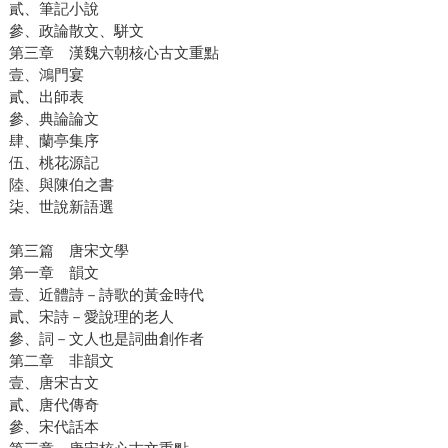
貳、筆記小說
參、政論散文、駢文
第三章 漢魏六朝核心古文重點
壹、鴻門宴
貳、出師表
參、典論論文
肆、蘭亭集序
伍、桃花源記
陸、與陳伯之書
柒、世說新語選
第三篇 唐宋文學
第一章 韻文
壹、近體詩－詩歌的黃金時代
貳、宋詩－愛說理的老人
參、詞－文人也是詞曲創作者
第二章 非韻文
壹、唐宋古文
貳、唐代傳奇
參、宋代話本