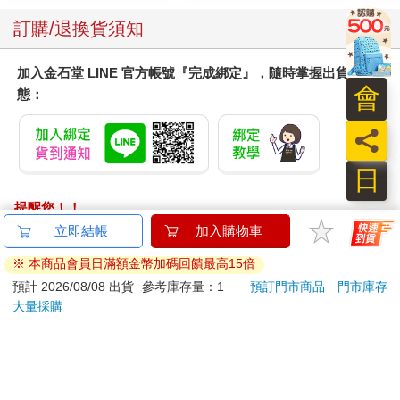
訂購/退換貨須知
加入金石堂 LINE 官方帳號『完成綁定』，隨時掌握出貨動
會
態：
員
日
提醒您！！
金石堂及銀行均不會請您操作ATM! 如接獲電話要求您前往
ATM提款機，請不要聽從指示，以免受騙上當！
退換貨須知：
**提醒您，鑑賞期不等於試用期，退回商品須為全新狀態**
依據「消費者保護法」第19條及行政院消費者保護處公告之
「通訊交易解除權合理例外情事適用準則」，以下商品購買
後，除商品本身有瑕疵外，將不提供7天的猶豫期：
易於腐敗、保存期限較短或解約時即將逾期。（如：生