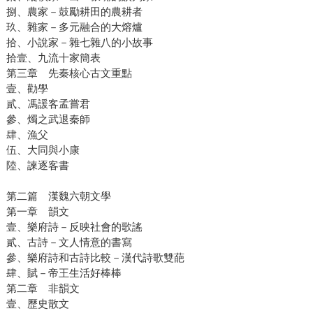
捌、農家－鼓勵耕田的農耕者
玖、雜家－多元融合的大熔爐
拾、小說家－雜七雜八的小故事
拾壹、九流十家簡表
第三章 先秦核心古文重點
壹、勸學
貳、馮諼客孟嘗君
參、燭之武退秦師
肆、漁父
伍、大同與小康
陸、諫逐客書
第二篇 漢魏六朝文學
第一章 韻文
壹、樂府詩－反映社會的歌謠
貳、古詩－文人情意的書寫
參、樂府詩和古詩比較－漢代詩歌雙葩
肆、賦－帝王生活好棒棒
第二章 非韻文
壹、歷史散文