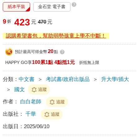
?
紙本平裝
金石堂 電子書
423
9
折
元
470
元
認購希望書包，幫助弱勢孩童上學不中斷！
20
預計最高可得金幣
點
?
100累1點 4點抵1元
HAPPY GO享
折抵無上限
分類：
中文書
＞
考試書/政府出版品
＞
升大學/插大
＞
國文
追蹤
作者：
白白老師
追蹤
出版社：
千華
追蹤
出版日：
2025/06/10