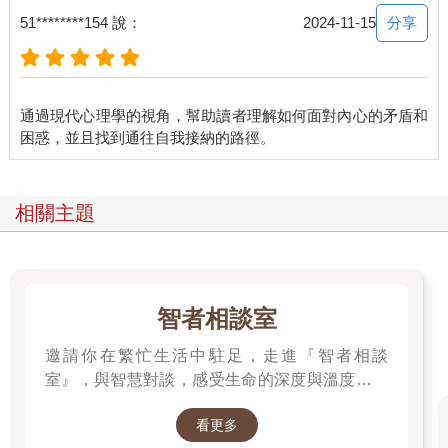
是為了體驗這個世界。
分享
51********154 說：
2024-11-15
關於這一點，我們的身體和靈魂深刻地知道。但我們的大腦卻總
是下意識覺得，人生最重要的是追逐成功，甚至想把所有的精力
和生命都放到這種追逐上。身體和頭腦之間的拉扯，感受和思維
通過現代心理學的視角，幫助讀者理解如何面對內心的矛盾和
之間的較量，構成了我們生命中的各種糾結、矛盾與痛苦。
懂得這一點後，我們或許可以試著放鬆一些，多聽從身體和感受
的聲音，去體驗那些無所事事的時光帶給我們的美好。
相關主題
正如我一位朋友的兒子曾感慨說：人生有大把美好時光可以浪
費。真有這樣的感覺時，生命的幸福度會很不同。但這種感受，
很難用長篇大論的道理來傳達。
智者相談室
所以，我想給大家推薦這本非常可愛的漫畫書，相信在這本書
裡，你們能感受到這種允許自己虛度時光、允許自己聽從身體感
邀請你在繁忙生活中駐足，走進『智者相談
受的美好感覺。
室』，與智慧對談，感受生命的深度與溫度。在
這裡，每一本書都是智者的聲音，陪伴你面對困
這本書
看更多
境、尋找內心的喜悅與力量。
手把手教你「允許自己」