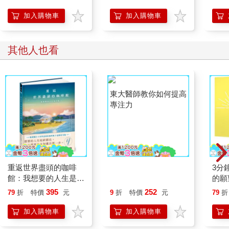
慮甚至恐懼。
加入購物車
加入購物車
要想帶著溫暖的心，去接納各種所謂普通的人性真相，這是非常
不容易做到的。
其他人也看
然而，我們可愛的佛洛伊德貓媽媽和小鴨做到了，這也是我向廣
大讀者推薦他們的原因。書中涉及的心理學道理，其實也都是普
普通通的道理。
這些道理我們可能已聽說過，但佛洛伊德和為什麼鴨的對話還是
常常能令人耳目一新，尤其漫畫的形式，生動形象，我們十分容
易代入其中的場景。在輕鬆愉快的氛圍裡，我們能不知不覺地消
化和吸收這些心理學道理。正因為我們漫畫團隊的用心和高創造
力，才有了這樣的成果。
願這本書能帶給你一些溫煦的時刻。
重返世界盡頭的咖啡
東大醫師教你如何提高
3分
館：我想要的人生是什
專注力
的願
麼？（暢銷200萬本，
【1
395
252
79
折
特價
元
9
折
特價
元
79
折
點燃勇氣的荒島之書）
加入購物車
加入購物車