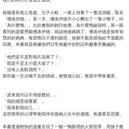
徐慢慢和老公老趙、兒子小航，一家人領養了一隻流浪貓，取名
「佛洛伊德」。某一天，佛洛伊德不小心孵出了一隻小鴨子，叫
「為什麼鴨」。出於禽類的銘印效應，為什麼鴨破殼時，第一眼
看到的是暖男貓佛洛伊德，就認他做媽媽了。佛洛伊德是個有智
慧的好媽媽，每當鴨兒子遇到困惑，他都不厭其煩地給予溫暖的
回應。本書就是根據他們日常相處中的對話和趣事所彙編的。
「他們是不是對我不高興了？」
「我是不是太小題大做了？」
「沒有人喜歡我吧？」
那些被一次次嚥下去的情緒，會變成心結，無形中帶來傷害。
「原來我可以不用那麼好。」
「我的感受很重要。」
「我喜歡我自己。」
這些簡單的心理學會陪伴你接納人生中的遺憾、焦慮甚至恐懼。
本書透過輕快的漫畫呈現了一貓一鴨眼裡的人類世界，用孩子般