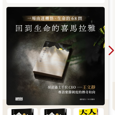
這本書是我們公司漫畫團隊的作品。非常開心，這是他們的「第
二個孩子」。第一本書是《抱住棒棒的自己》，我們漫畫團隊構
建了主角徐慢慢，她作為一名年輕的心理諮詢師對各種人生問題
進行解答和詮釋。這本書非常棒，也深受讀者的喜愛！
徐慢慢有老公老越和兒子小航，領養了一隻流浪貓，起名「佛洛
伊德」。某一天，佛洛伊德不小心孵出了一隻小鴨子，叫「為什
麼鴨」。出於禽類的銘印效應，為什麼鴨破殼時，第一眼看到的
是「暖男」貓佛洛伊德，以後就認他做媽媽了。
佛洛伊德是個有智慧的好媽媽，每當鴨鴨兒子遇到困惑，他都能
不厭其煩地給予溫暖的回應。根據他們日常相處中的對話和趣
事，我們匯編了這本漫畫書。
這本書非常有意思，相信你會被他們的對話逗笑，也會受到啟
發，同時也會佩服，這隻貓果然有點佛洛伊德的徒子徒孫的樣子
啊，懂點兒心理學，看問題總是一針見血，是一位「足夠好的媽
媽」。
英國精神分析師溫尼考特（Donald Woods Winnicott）說的「足夠