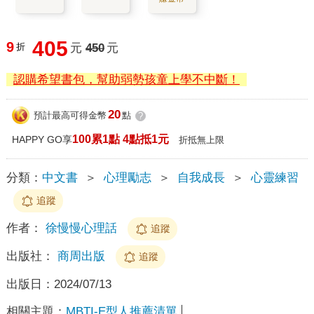
405
9
折
元
450
元
認購希望書包，幫助弱勢孩童上學不中斷！
20
預計最高可得金幣
點
?
100累1點 4點抵1元
HAPPY GO享
折抵無上限
分類：
中文書
＞
心理勵志
＞
自我成長
＞
心靈練習
追蹤
作者：
徐慢慢心理話
追蹤
出版社：
商周出版
追蹤
出版日：
2024/07/13
相關主題：
MBTI-E型人推薦清單