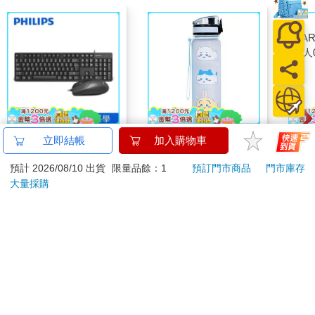
PHILIPS 飛利浦 有線
IMPACT 吉伊卡哇水杯
MAR
鍵盤滑鼠組 SPT6254
(500ML)#寶寶藍
佳人0
IMCHB01LB
379
539
特價
元
特價
元
499
220
加入購物車
加入購物車
訂購/退換貨須知
加入金石堂 LINE 官方帳號『完成綁定』，隨時掌握出貨動
態：