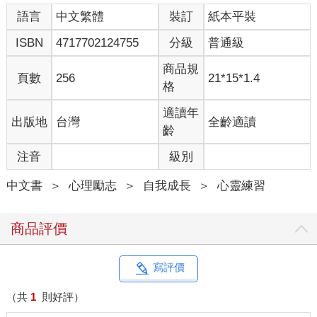
有三百三十三篇，文字總量則超過百萬。同時，我一週做三天諮
語言
中文繁體
裝訂
紙本平裝
詢，還忙著房子的裝修事宜，並且關了一家公司，又開了一家新
公司。
ISBN
4717702124755
分級
普通級
可我仍然覺得，自己浪費了大把時光，要嘛刷一些無聊的網頁，
商品規
頁數
256
21*15*1.4
要嘛無所事事，甚至乾脆躺著，美其名曰「積攢寫作靈感」。或
格
許在旁人看來，這些行為再正常不過了，可這讓我時常陷入深深
的自責中，覺得自己還不夠努力，做得還不夠多。
適讀年
出版地
台灣
全齡適讀
齡
比起「成功」，
注音
級別
生命的「體驗」更重要
中文書
＞
心理勵志
＞
自我成長
＞
心靈練習
我們常常看到這樣的說法：有人不光條件比你好，還比你努力。
這樣的說法沒有問題，的確有不少人是這樣。
但這種說法背後，其實隱藏著一個不太合理的邏輯：成功人士之
商品評價
所以成功，是因為在爭分奪秒地拼搏，努力讓每一天都在積極高
效中度過。因為他們能夠做到「不浪費每一秒鐘」，所以才實現
了成功；而我們做不到，所以只能是普通人了。
寫評價
真的是這樣嗎？其實，這些年我越發清晰地意識到：我們來到這
（共
1
則好評）
個世界上，不只是為了追求出人頭地，追求錢權名利的成功，更