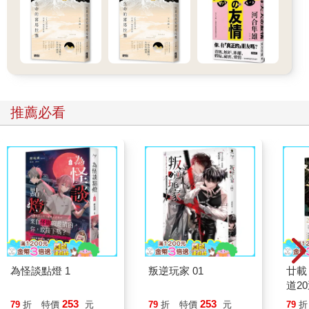
好的媽媽」，本意並非是非常好甚至完美的媽媽，而是「還不錯
的媽媽」，甚至可以說是「六十分媽媽」—這是我的良師益友曾
奇峰的翻譯。
我很喜歡這個說法，因為它不僅非常明確地定義，還破除了人們
對完美媽媽的苛求。也可能會有人覺得，這「六十分媽媽」是不
是太容易了一些。
推薦必看
然而人生中一個真切的智慧，就是「首先意識到父母是普通人，
接著意識到自己是普通人，再意識到孩子是普通人」。
如何學會接納這份普通？
如何去允許自己做不到時刻高效、完美？—這正是這本漫畫書想
要傳遞給大家的。
無數人缺乏這份看似最簡單的智慧，因為我們很容易被頭腦的想
像所控制，尤其是當這些想像和全能自戀相結合時，我們對自
為怪談點燈 1
叛逆玩家 01
廿載
己、他人和周圍世界會產生各種嚴苛的甚至不可能實現的期待。
道2
這種期待和現實之間的差距和衝突，就帶來了人生中的遺憾、焦
253
253
79
折
特價
元
79
折
特價
元
79
折