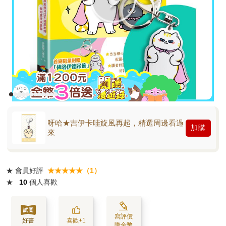
呀哈★吉伊卡哇旋風再起，精選周邊看過
加購
來
★
會員好評
★★★★★（1）
★
10
個人喜歡
寫評價
好書
喜歡+1
賺金幣