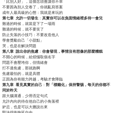
「比別人好」，這個念頭會讓你不幸
不要因為別人交卷了，你就亂寫答案
成年人最高級的心態：我就是來玩的
第七章
允許一切發生
：
其實你可以在負面情緒裡多待一會兒
難過的時候，就當是下了一場雨
難過的時候，就不要笑了
防止失落的小技巧：不要改造他人
學會獎勵自己「小甜點」
哭，也是在解決問題
第八章
說出你的焦慮
：
你會發現，事情沒有想像的那麼糟糕
不開心的時候，給煩惱取個名字
問題不會壓垮你，但情緒會
打不過焦慮，那就跑啊
焦慮最怕的，就是具體
正因為你有能力跨越，考驗才會降臨
第九章
看見真實的自己
：
對
「標籤化」保持警惕，每天的你都不
同於昨天
跟大腦溝通，少用否定句式
允許內向的待在他自己的小角落裡
妒忌，也是可以大膽說出來
堅決捍衛拖延自由