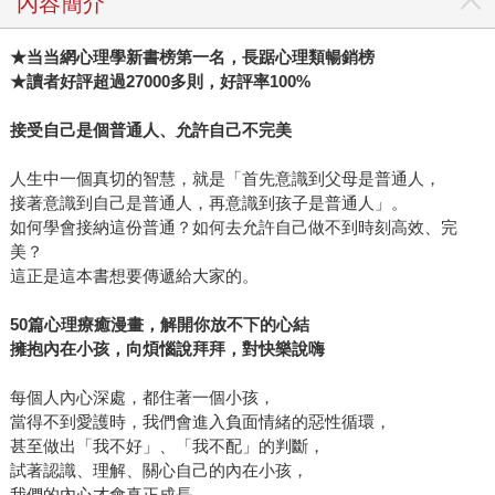
內容簡介
★
当当網心理學新書榜第一名，長踞心理類暢銷榜
★
讀者好評超過27000多則，好評率100%
接受自己是個普通人、允許自己不完美
人生中一個真切的智慧，就是「首先意識到父母是普通人，
接著意識到自己是普通人，再意識到孩子是普通人」。
如何學會接納這份普通？如何去允許自己做不到時刻高效、完
美？
這正是這本書想要傳遞給大家的。
50
篇心理療癒漫畫，解開你放不下的心結
擁抱內在小孩，向煩惱說拜拜，對快樂說嗨
每個人內心深處，都住著一個小孩，
當得不到愛護時，我們會進入負面情緒的惡性循環，
甚至做出「我不好」、「我不配」的判斷，
試著認識、理解、關心自己的內在小孩，
我們的內心才會真正成長。