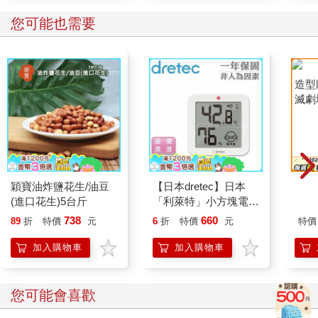
您可能也需要
穎寶油炸鹽花生/油豆
【日本dretec】日本
造型
(進口花生)5台斤
「利萊特」小方塊電子
滅劇
式溫濕度計-白色(O-
738
660
89
折
特價
元
6
折
特價
元
特價
451WT)
加入購物車
加入購物車
您可能會喜歡