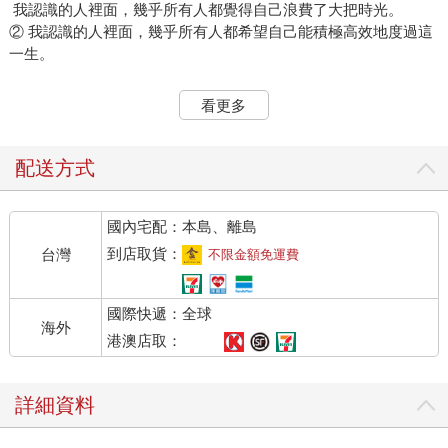
我認識的人裡面，幾乎所有人都覺得自己浪費了大把時光。
② 我認識的人裡面，幾乎所有人都希望自己能積極高效地度過這
一生。
得澄清一下，「我認識的人裡面」，成功人士很多，很多人在自
看更多
己所在的領域做到了國內項尖，卻依然很焦慮。
例如我的一位女性好友，年紀輕輕就很優秀，在自己所在的行業
做到了國內No.1。
配送方式
有一次她和騰訊執行長馬化騰聊天，問他：「為什麼我的公司這
麼爛，但還是做到了第一名呢？」
國內宅配：本島、離島
馬化騰則說：「你以為我不這麼覺得嗎？」
這句話說完，兩人大笑。
到店取貨：
台灣
不限金額免運費
這故事有點貴族式的低調炫耀，我問她：「你們是開玩笑的，還
國際快遞：全球
是認真的？」她說一開始以為是開玩笑的，後來確認，這是認真
海外
的，他倆的的確確覺得自己做得還不夠好。
港澳店取：
其實我自己也有過「一邊趕路，一邊焦慮」的體會。
詳細資料
我最高效的一年，是2017年7月到2018年7月，在這一年時間裡，
我在「得到」app上寫的年度專欄「武志紅的心理學課」，總篇數