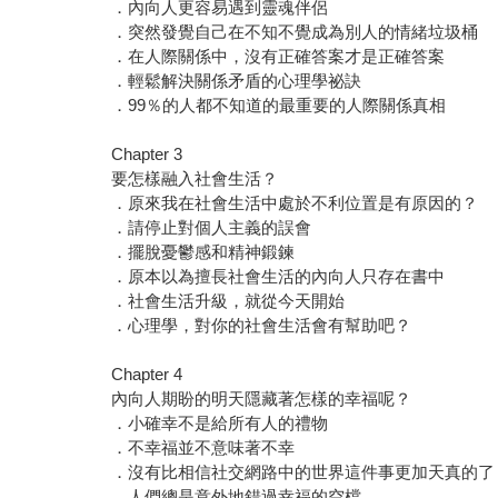
．內向人更容易遇到靈魂伴侶
．突然發覺自己在不知不覺成為別人的情緒垃圾桶
．在人際關係中，沒有正確答案才是正確答案
．輕鬆解決關係矛盾的心理學祕訣
．99％的人都不知道的最重要的人際關係真相
Chapter 3
要怎樣融入社會生活？
．原來我在社會生活中處於不利位置是有原因的？
．請停止對個人主義的誤會
．擺脫憂鬱感和精神鍛鍊
．原本以為擅長社會生活的內向人只存在書中
．社會生活升級，就從今天開始
．心理學，對你的社會生活會有幫助吧？
Chapter 4
內向人期盼的明天隱藏著怎樣的幸福呢？
．小確幸不是給所有人的禮物
．不幸福並不意味著不幸
．沒有比相信社交網路中的世界這件事更加天真的了
．人們總是意外地錯過幸福的空檔