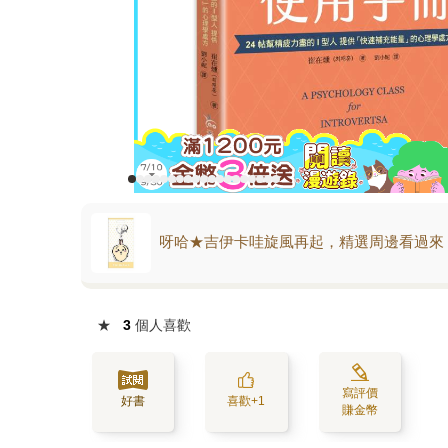
呀哈★吉伊卡哇旋風再起，精選周邊看過來
★
3
個人喜歡
寫評價
好書
喜歡+1
賺金幣