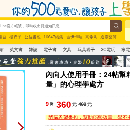
圭吾
楊双子
公益書包
16647續集
吉伊卡哇
高希均
通靈藥師
路邊攤新作
馬斯克
玩具總動員5
超慢跑
館
英文書
雜誌
電子書
文具
玩具親子
3C電玩
家
內向人使用手冊：24帖幫
量」的心理學處方
360
9
折
元
400
元
認購希望書包，幫助弱勢孩童上學不