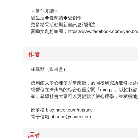
＝延伸閱讀＝
愛生活◆愛閱讀◆愛創作
更多精采活動與新書訊息請關注：
愛呦文創粉絲團：https://www.facebook.com/iyao.boo
作者
崔載勳（최재훈）
成均館大學心理學系畢業後，於同校研究所進修社會
經營位在濟州島的綜合心靈空間「miuq」。以性
家，希望社會大眾可以更輕鬆了解心理學，並積極地
部落格 blog.naver.com/ahsune
電子信箱 ahsune@naver.com
譯者