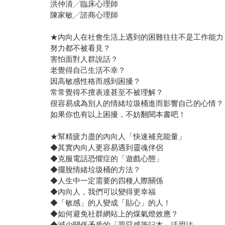
洪仲清╱臨床心理師
陳家敏╱諮商心理師
★內向人在社會生活上遇到的困難往往不是工作能力
努力都不被看見？
害怕面對人群說話？
老覺得自己生活不幸？
因高敏感性格而感到困擾？
常常覺得不擅表達甚至不被理解？
很容易成為別人的情緒垃圾桶進而影響自己的心情？
如果你也有以上困擾，不妨翻閱本書吧！
★幫精疲力盡的內向人「快速補充能量」
◆其實內向人更容易遇到靈魂伴侶
◆克服電話恐懼症的「遊戲心態」
◆擺脫情緒垃圾桶的方法？
◆人生中一定需要的四種人際關係
◆內向人，我們可以變得更幸福
◆「敏感」的人變成「貼心」的人！
◆如何避免社群網站上的煤氣燈效應？
◆減少關係矛盾的「罪惡感筆記本」活用法