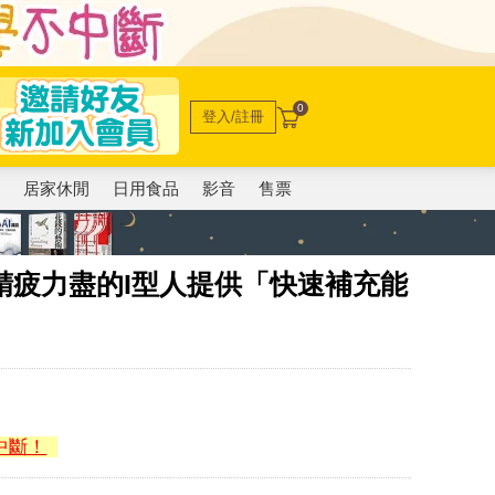
0
登入/註冊
電
居家休閒
日用食品
影音
售票
精疲力盡的I型人提供「快速補充能
中斷！