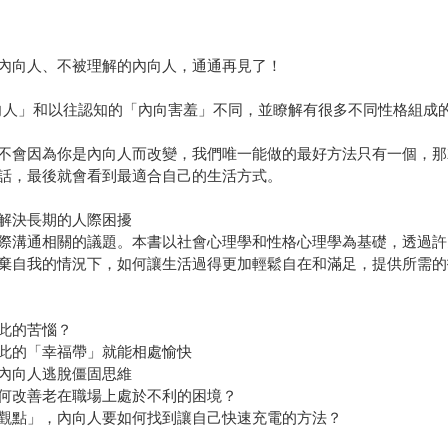
內向人、不被理解的內向人，通通再見了！
向人」和以往認知的「內向害羞」不同，並瞭解有很多不同性格組成的
不會因為你是內向人而改變，我們唯一能做的最好方法只有一個，那
話，最後就會看到最適合自己的生活方式。
解決長期的人際困擾
際溝通相關的議題。本書以社會心理學和性格心理學為基礎，透過許
棄自我的情況下，如何讓生活過得更加輕鬆自在和滿足，提供所需的
此的苦惱？
此的「幸福帶」就能相處愉快
內向人逃脫僵固思維
何改善老在職場上處於不利的困境？
觀點」，內向人要如何找到讓自己快速充電的方法？