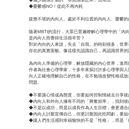
◆憂鬱感NO！從此不再內耗
疲憊不堪的內向人、處於不利位置的內向人、憂鬱的
隨著MBTI的流行，大眾已普遍瞭解心理學中的「內
是內向人而覺得生活很辛苦？
對於內向的人來說，失去「自我」的時刻很多，世界
存在的真實面貌。像這樣先認識自己，再認識世界的
為內向人準備的心理學，解放隱藏的內心世界，進而
作者為社會心理學家，十多年來探討許多心理學與人
向人正確地理解自己的性格，在不勉強改變性格或放
問題。
◆不要讓心情成為態度，但要如何控制情緒去分享彼
◆內向人和外向人擁有不同的「興奮頻率」，找到彼
◆不是以成功，而是以成長作為人生目標，會更適合
◆內向人討厭宣傳自己，但更討厭因此吃悶虧，要如
◆讓人們生活感到幸福愉快的不是「性格」，而是「