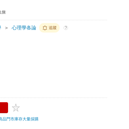
上限
學
＞
心理學各論
追蹤
?
商品
門市庫存
大量採購