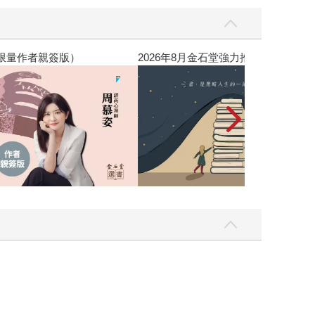
，我還值得被愛嗎？（限量作者親簽版）
2026年8月金