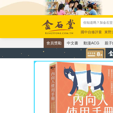
國中自修評量
東野
唯紅花綻放
奧德賽
會員獎勵
中文書
動漫ACG
親子