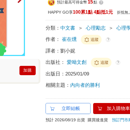
15
預計最高可得金幣
點
?
100累1點 4點抵1元
HAPPY GO享
折抵無
分類：
中文書
＞
心理勵志
＞
心理
作者：
崔在燻
追蹤
?
譯者：
劉小妮
出版社：
愛呦文創
追蹤
?
加購
出版日：
2025/01/09
相關主題：
內向者的勝利
立即結帳
加入購物車
預計 2026/08/19 出貨
購買後進貨
預訂門市