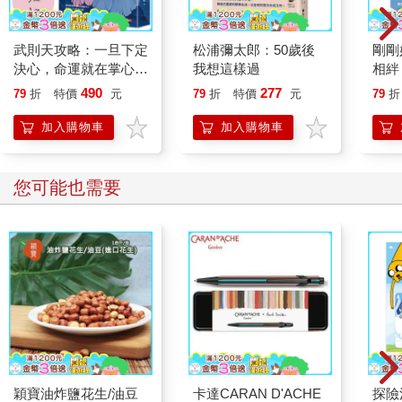
武則天攻略：一旦下定
松浦彌太郎：50歲後
剛剛
決心，命運就在掌心！
我想這樣過
相絆
【作者親簽版】
要的
490
277
79
折
特價
元
79
折
特價
元
79
折
加入購物車
加入購物車
您可能也需要
穎寶油炸鹽花生/油豆
卡達CARAN D'ACHE
探險