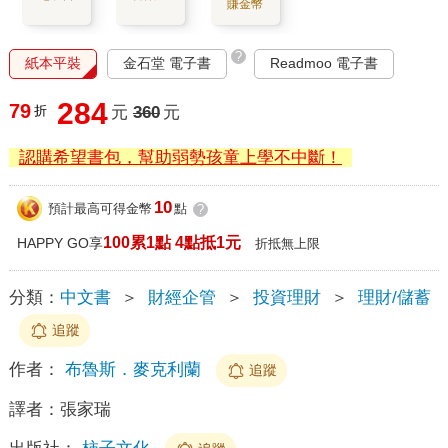
賺金幣
?
紙本平裝
金石堂 電子書
Readmoo 電子書
284
79
折
元
360
元
認購希望書包，幫助弱勢孩童上學不中斷！
10
預計最高可得金幣
點
?
100累1點 4點抵1元
HAPPY GO享
折抵無上限
分類：
中文書
＞
財經企管
＞
投資理財
＞
理財/儲蓄
追蹤
作者：
布魯斯．麥克利蘭
追蹤
譯者：
張家瑞