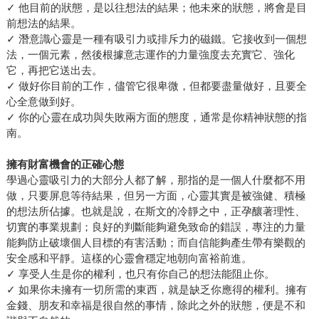
✓ 他目前的狀態，是以往想法的結果；他未來的狀態，將會是目
前想法的結果。
✓ 潛意識心靈是一種有吸引力或排斥力的磁鐵。它接收到一個想
法，一個元素，然後根據意志運作的力量強度去充實它、強化
它，再把它送出去。
✓ 做好你目前的工作，儘管它很卑微，但都要盡量做好，且要全
心全意做到好。
✓ 你的心靈在成功與失敗兩方面的態度，通常是你精神狀態的指
南。
擁有財富機會的正確心態
學過心靈吸引力的大部分人都了解，那指的是一個人什麼都不用
做，只要屏息等待結果，但另一方面，心靈其實是被強健、積極
的想法所佔據。也就是說，在斯文的冷靜之中，正孕釀著理性、
切實的事業規劃；良好的判斷能夠避免致命的錯誤，專注的力量
能夠防止破壞個人目標的有害活動；而自信能夠產生帶有樂觀的
安全感和平靜。這樣的心靈會穩定地朝向富裕前進。
✓ 享受人生是你的權利，也只有你自己的想法能阻止你。
✓ 如果你未擁有一切所需的東西，就是缺乏你應得的權利。擁有
金錢、朋友和幸福是很自然的事情，除此之外的狀態，便是不和