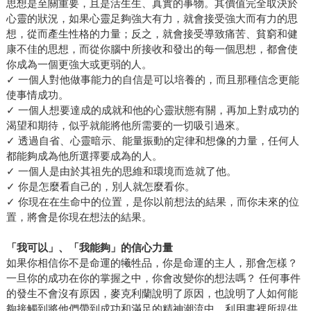
思想是至關重要，且是活生生、真實的事物。其價值完全取決於
心靈的狀況，如果心靈足夠強大有力，就會接受強大而有力的思
想，從而產生性格的力量；反之，就會接受導致痛苦、貧窮和健
康不佳的思想，而從你腦中所接收和發出的每一個思想，都會使
你成為一個更強大或更弱的人。
✓ 一個人對他做事能力的自信是可以培養的，而且那種信念更能
使事情成功。
✓ 一個人想要達成的成就和他的心靈狀態有關，再加上對成功的
渴望和期待，似乎就能將他所需要的一切吸引過來。
✓ 透過自省、心靈暗示、能量振動的定律和想像的力量，任何人
都能夠成為他所選擇要成為的人。
✓ 一個人是由於其祖先的思維和環境而造就了他。
✓ 你是怎麼看自己的，別人就怎麼看你。
✓ 你現在在生命中的位置，是你以前想法的結果，而你未來的位
置，將會是你現在想法的結果。
「我可以」、「我能夠」的信心力量
如果你相信你不是命運的犧牲品，你是命運的主人，那會怎樣？
一旦你的成功在你的掌握之中，你會改變你的想法嗎？ 任何事件
的發生不會沒有原因，麥克利蘭說明了原因，也說明了人如何能
夠接觸到將他們帶到成功和滿足的精神潮流中。利用書裡所提供