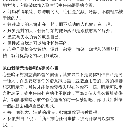
的方法，它將帶你進入到生活中任何想要的位置。
✓ 能夠看得最遠、最聰明的人，往住是沉默、冷靜、不能輕易被
干擾的人。
✓ 往往成功的人會走在一起，而不成功的人也會走在一起。
✓ 只要是對的人，任何行業對他來說都是累積財富的媒介。
✓ 應該為失敗負責的就是自己。
✓ 個性或自我是可以強化和昇華的。
✓ 心靈只要能免於嫉妒、懷疑、敵意、憤怒、怨恨和恐懼的桎
梏，就能從萬物間吸引到成功。
以自我暗示培養和諧完美心靈
心靈暗示對潛意識影響的價值，其效果並不是要你相信自己是另
一種人，而是要培養你的潛意識心靈，並透過用看的、聽的和聯
想來暗示它，然後才能使你變得與現在的你不一樣。暗示可以用
言辭表示，或由任何外在的作用形成，而為某個人帶來福祉或傷
害。就讓那些暗示取代你心靈裡的每一個缺點吧，你可以針對每
一個缺點去組織自己的形式。
✓ 每一個強大、清楚的想法，都會讓你更接近目標。
✓ 反覆對自己說：「我不擔心任何事情，沒有什麼可以煩擾
我。」