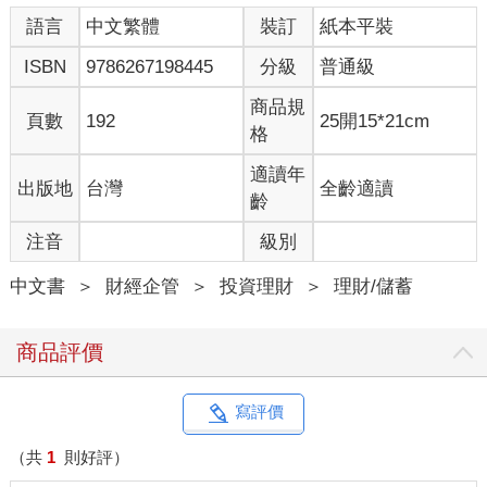
語言
中文繁體
裝訂
紙本平裝
ISBN
9786267198445
分級
普通級
商品規
頁數
192
25開15*21cm
格
適讀年
出版地
台灣
全齡適讀
齡
注音
級別
中文書
＞
財經企管
＞
投資理財
＞
理財/儲蓄
商品評價
寫評價
（共
1
則好評）