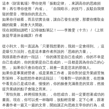
這本《財富氣場》帶你使用「振動定律」，來調高你的思維頻
率；再引導你使用「內省」、「自我暗示」的技巧，反駁自我懷
疑的聲音，增強你的意志力。
如果你仔細看，而且切實去做，讓自己發生改變，那麼你獲取金
錢的能量，就會大大開啟。
現在就開始讀吧！記得做點筆記！——李雅雯（十方） / 《上班
族提早退休金錢課》作者
從小到大，我一直認為「只要我想要的，我就一定會得到。」這
是吸引力法則，也是這本書作者所說的「思維的力量」。
我很喜歡作者的一段話：「你的痛苦是自己造成的，你的不幸是
自己造成的，你的貧窮是自己造成的，一且都是因為你自己的心
態。」如果你只會自怨自艾，就會一直是悲哀的那個人。
如果你是事業經營者，或是業務工作者，當你對於提升業績苦無
對策時，不如想想作者的這段話：「培養對一切的善意，在想像
中看見自己是成功者。慢慢的，你的臉會充滿善意的笑容，然後
提升業績的點子會隨之而來。」
「害怕失敗，終將招致失敗」，你想成功，就一定要想著成功的
畫面。現在，你可以煮一杯咖啡，放點輕音樂，定下心來，跟著
本書作者一篇又一篇的文章，開始讓正向思維主宰你的行為，成