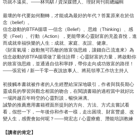
功就不遠矣。——林筠騏 / 資深媒體人、理財周刊前總編輯
最壞的年代要如何翻轉，才能成為最好的年代？答案原來在於信
念（belief）。
信念啟動的BTFA循環 —信念（Belief）、思維（Thinking）、感
受（Feel）、行動（Action），更能帶來心靈財富的充盈喜悅，進
而成就幸福快樂的人生：成就、家庭、友誼、健康。
《財富氣場：啟動無可匹敵的致富強思維，讓錢自己流進來》為
信念啟動的BTFA循環做了最佳詮釋：心靈財富的力量，將啟動你
的致富強思維，並通過自信和寧靜，帶你走向成功致富的路徑！
——張宏裕 / 新一千零一夜說故事人、將苑領導工作坊主持人
初接觸本書就被作者的人生經歷給深深地吸引，作者與我長期心
靈成長的學習與觀念相當的吻合，在閱讀書籍的過程當中就好比
一場跨越百年時空的心靈對談，暢快淋漓。
誠摯的推薦應用書籍裡面所提到的方向、方法、方式去嘗試看
看，假想一下，一年後你和作者一樣，走出困境、財富豐盛、改
變人生，感覺會如何呢？——簡宏志 / 心靈療癒、潛能培訓教練
【讀者的肯定】