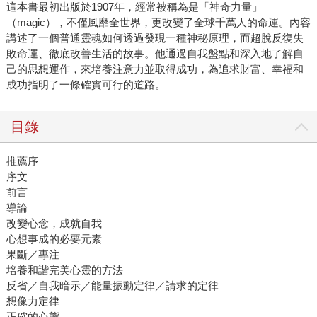
這本書最初出版於1907年，經常被稱為是「神奇力量」
（magic），不僅風靡全世界，更改變了全球千萬人的命運。內容
講述了一個普通靈魂如何透過發現一種神秘原理，而超脫反復失
敗命運、徹底改善生活的故事。他通過自我盤點和深入地了解自
己的思想運作，來培養注意力並取得成功，為追求財富、幸福和
成功指明了一條確實可行的道路。
目錄
推薦序
序文
前言
導論
改變心念，成就自我
心想事成的必要元素
果斷／專注
培養和諧完美心靈的方法
反省／自我暗示／能量振動定律／請求的定律
想像力定律
正確的心態