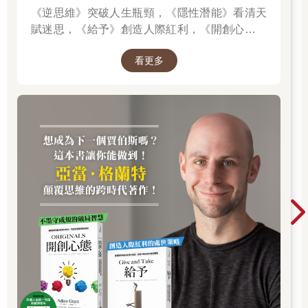
《逆思維》突破人生瓶頸，《隱性潛能》看清天
賦迷思，《給予》創造人際紅利，《開創心態》
解除自我設限，亞當．格蘭特「最有價值的四堂
看更多
課」。