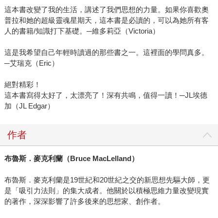
這本書改變了我的生活，講述了我們思想的力量。如果你喜歡奧
普拉和她的超級靈魂星期天，這本書是必讀的，可以為她所有客
人的書籍/知識打下基礎。─維多莉亞（Victoria）
這是我希望自己年輕時讀過的那些書之一。這裡面的學問真多。
─艾瑞克（Eric）
絕對精彩！
這本書寫得太好了，太漂亮了！深有共鳴，值得一讀！─JL埃德
加（JL Edgar）
作者
布魯斯．麥克利蘭（
Bruce MacLelland
）
布魯斯．麥克利蘭是19世紀和20世紀之交的新思想先驅大師，更
是「吸引力法則」的集大成者。他關於以積極思維力量改變現實
的著作，深深影響了許多後來的思想家、創作者。