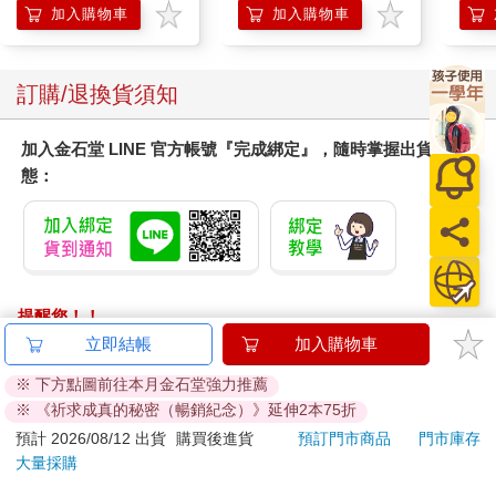
加入購物車
加入購物車
訂購/退換貨須知
加入金石堂 LINE 官方帳號『完成綁定』，隨時掌握出貨動
態：
提醒您！！
金石堂及銀行均不會請您操作ATM! 如接獲電話要求您前往
立即結帳
加入購物車
ATM提款機，請不要聽從指示，以免受騙上當！
※ 下方點圖前往本月金石堂強力推薦
※ 《祈求成真的秘密（暢銷紀念）》延伸2本75折
退換貨須知：
**提醒您，鑑賞期不等於試用期，退回商品須為全新狀態**
預計 2026/08/12 出貨
購買後進貨
預訂門市商品
門市庫存
大量採購
依據「消費者保護法」第19條及行政院消費者保護處公告之
「通訊交易解除權合理例外情事適用準則」，以下商品購買