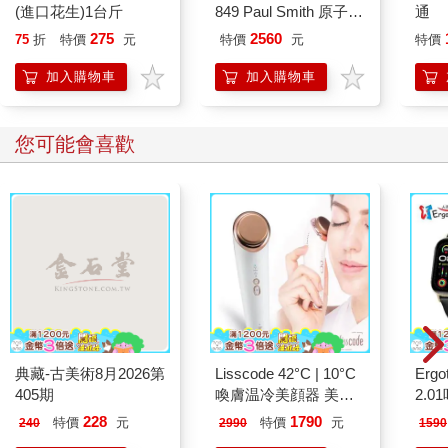
(進口花生)1台斤
849 Paul Smith 原子筆
通
ED.5 條紋黑
275
2560
75
折
特價
元
特價
元
特價
加入購物車
加入購物車
您可能會喜歡
典藏-古美術8月2026第
Lisscode 42°C | 10°C
Ergot
405期
喚膚温冷美顔器 美膚
2.
儀
228
1790
特價
元
特價
元
240
2990
1590