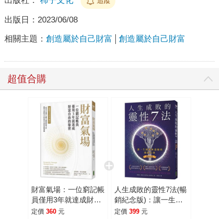
出版社：
柿子文化
追蹤
出版日：
2023/06/08
相關主題：
創造屬於自己財富
創造屬於自己財富
超值合購
財富氣場：一位窮記帳
人生成敗的靈性7法(暢
員僅用3年就達成財富
銷紀念版)：讓一生圓
自由的秘密
融無遺憾的關鍵法則
定價
360
元
定價
399
元