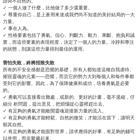
諧與不自然的。
✓ 一個人做了什麼，比他做了多少還重要。
✓ 尊重你自己，是上蒼用來達成我們尚不知道的美好結局的一大
力量。
✓ 事在人為。
✓ 性格要素包括了勇氣、信心、判斷力、毅力、果斷、抱負和誠
實，而這些要素的表現程度，決定了一個人的力量。冷靜和專注
的狀態，則讓這些力量得到最佳的運用。
害怕失敗，終將招致失敗
所有的不安全感都是恐懼的基礎，所有人都知道這種自我虐待、
摧毀靈魂的元素——恐懼，而且它的勢力大到每個人和每件事都
受到它的影響。因此，為了保障健康和成功，培養勇氣是必要
的。
✓ 勇氣可以直接看出難處，或新的、更好的計畫，毫不退縮，仔
細分 析問題，提出意見，把煩惱從心靈裡趕出去。
✓ 有足夠的勇氣才能敞開靈魂迎接新力量的流入。
✓ 有足夠的勇氣才能輕鬆、自然的微笑；才能活在當下，讓明天
順其自然。
✓ 有足夠的勇氣才能面對世界，請求應得的好事，有足夠的錢可
以使用，而非聚藏起來。