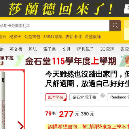
圭吾
楊双子
公益書包
16647續集
吉伊卡哇
通靈藥師
路邊攤新作
馬斯克
玩具總動員5
超慢跑
館
英文書
雜誌
電子書
文具
玩具親子
3C電玩
家
今天雖然也沒踏出家門，
尺舒適圈，放過自己好好
?
紙本平裝
金石堂 電子書
Readmoo
277
79
折
元
350
元
認購希望書包，幫助弱勢孩童上學不