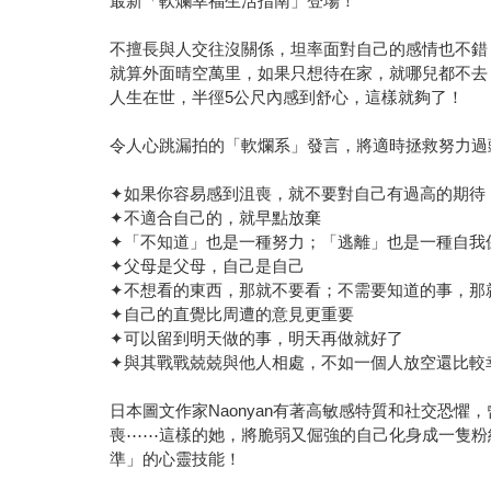
最新「軟爛幸福生活指南」登場！
不擅長與人交往沒關係，坦率面對自己的感情也不錯
就算外面晴空萬里，如果只想待在家，就哪兒都不去
人生在世，半徑5公尺內感到舒心，這樣就夠了！
令人心跳漏拍的「軟爛系」發言，將適時拯救努力過
✦如果你容易感到沮喪，就不要對自己有過高的期待
✦不適合自己的，就早點放棄
✦「不知道」也是一種努力；「逃離」也是一種自我
✦父母是父母，自己是自己
✦不想看的東西，那就不要看；不需要知道的事，那
✦自己的直覺比周遭的意見更重要
✦可以留到明天做的事，明天再做就好了
✦與其戰戰兢兢與他人相處，不如一個人放空還比較
日本圖文作家Naonyan有著高敏感特質和社交恐
喪⋯⋯這樣的她，將脆弱又倔強的自己化身成一隻粉
準」的心靈技能！