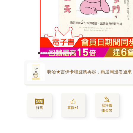
呀哈★吉伊卡哇旋風再起，精選周邊看過來
寫評價
好書
喜歡+1
賺金幣