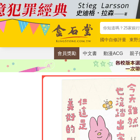
國中自修評量
東野
唯紅花綻放
奧德賽
會員獎勵
中文書
動漫ACG
親子