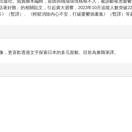
出版社。負責繪本編輯，卻因與職場環境格格不入，被診斷罹患憂鬱症
得「活著好難」的相關貼文，引起廣大迴響，2023年10月追蹤人數突
太多》（暫譯）、《輕鬆消除內心不安，打破憂鬱插畫集》（暫譯）等
像，更喜歡透過文字探索日本的多元面貌。目前為兼職筆譯。