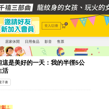
0
登入/註冊
電
居家休閒
日用食品
影音
售票
但這是美好的一天：我的半徑5公
生活
 電子書
中斷！