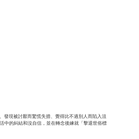
安、發現被討厭而驚慌失措、覺得比不過別人而陷入沮
活中的糾結和沒自信，並在轉念後練就「擊退世俗標