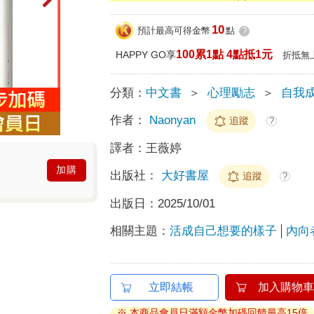
10
預計最高可得金幣
點
?
100累1點 4點抵1元
HAPPY GO享
折抵無
分類：
中文書
＞
心理勵志
＞
自我
作者：
Naonyan
追蹤
?
譯者：
王薇婷
加購
出版社：
大好書屋
追蹤
?
出版日：
2025/10/01
相關主題：
活成自己想要的樣子
內向
立即結帳
加入購物車
※ 本商品會員日滿額金幣加碼回饋最高15倍