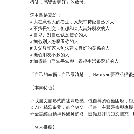
樣做，感覺會更好」的啟發。
這本書是寫給：
# 太在意他人的看法，又想堅持做自己的人
# 不擅長社交，但想和某人當好朋友的人
# 自卑、對自己缺乏信心的人
# 擔心別人怎麼看你的人
# 與父母和家人無法建立良好的關係的人
# 擔心朋友不多的人
# 總覺得自己笨手笨腳、覺得生活很艱難的人
「自己的幸福，自己最清楚！」Naonyan要跟活
【本書特色】
☆以圖文書形式講述高敏感、低自尊的心靈困境，輕
☆內容精彩多元，結合短文、插畫、主題漫畫與專欄
☆全書經由精神科醫師監修，隨篇點評與短文補充，
【名人推薦】