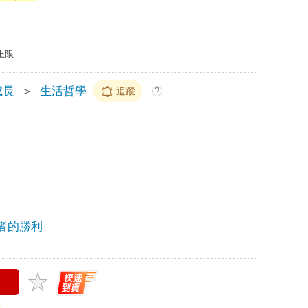
上限
成長
＞
生活哲學
追蹤
?
者的勝利