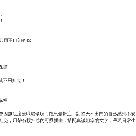
，
！
頭而不自知的你
保護
就不用知道！
幸福
懼，曾因無法適應職場環境而罹患憂鬱症，對整天不出門的自己感到不
紅兔，用帶有樸拙感的可愛插畫，搭配真誠坦率的文字，呈現日常生