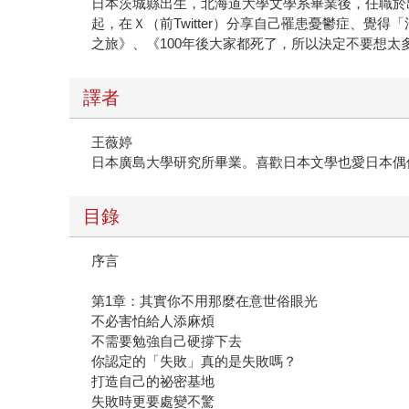
日本茨城縣出生，北海道大學文學系畢業後，任職於
起，在Ｘ（前Twitter）分享自己罹患憂鬱症、覺
之旅》、《100年後大家都死了，所以決定不要想
譯者
王薇婷
日本廣島大學研究所畢業。喜歡日本文學也愛日本偶
目錄
序言
第1章：其實你不用那麼在意世俗眼光
不必害怕給人添麻煩
不需要勉強自己硬撐下去
你認定的「失敗」真的是失敗嗎？
打造自己的祕密基地
失敗時更要處變不驚