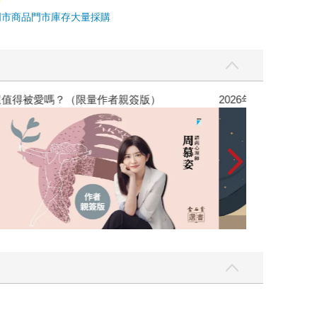
門市商品
門市庫存
大量採購
，我還值得被愛嗎？（限量作者親簽版）
2026年8月金