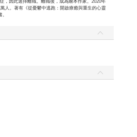
，因此選擇離職。離職後，成為繪本作家。2020年
破22萬人。著有《從憂鬱中逃跑：開啟療癒與重生的心靈
書。