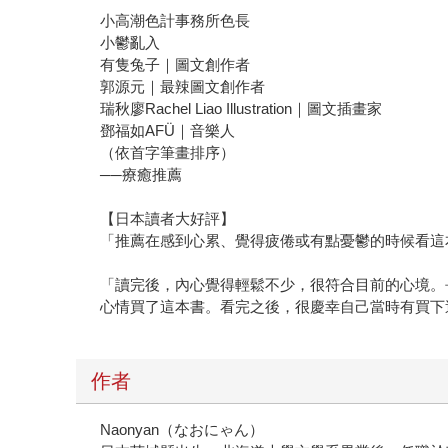
小高潮色計事務所色長
小鬱亂入
有隻兔子｜圖文創作者
郭源元｜最辣圖文創作者
瑞秋廖Rachel Liao Illustration｜圖文插畫家
鄧福如AFÜ｜音樂人
（依首字筆畫排序）
──療癒推薦
【日本讀者大好評】
「推薦在感到心累、覺得疲倦或有點憂鬱的時候看這
「讀完後，內心覺得輕鬆不少，很符合目前的心境。
心情買了這本書。看完之後，很慶幸自己當時有買下
作者
Naonyan（なおにゃん）