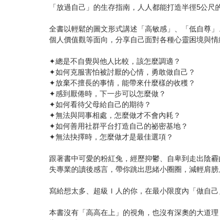
「放過自己」的生存指南，人人都能打造半徑5公尺
全書以輕鬆的圖文形式講述「高敏感」、「低自尊」、
個人價值觀等面向，分享自己面對各種心靈困境與情
✦總是不自覺與他人比較，該怎麼調適？
✦如何克服害怕被討厭的心情，勇敢做自己？
✦放棄不擅長的事情，能帶來什麼樣的收穫？
✦感到厭倦時，下一步可以怎麼做？
✦如何看待父母給自己的期待？
✦無法與同事相處，怎麼做才不會內耗？
✦如何善用社群平台打造自己的祕密基地？
✦無法抉擇時，怎麼做才是最佳選項？
跟著書中可愛的粉紅兔，經歷抑鬱、自卑到走出陰霾
失專業的讀後感言，帶你跳出思緒小圈圈，減輕肩膀
寫給想太多、超級Ｉ人的你，在最小限度內「做自己
本書沒有「高高在上」的視角，也沒有深奧的大道理，