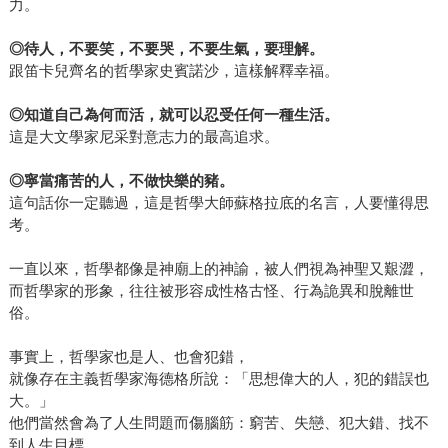
力。
◎
待人，不要笑，不要哭，不要生氣，要理解。
跟笛卡兒齊名的哲學家史賓諾沙，這樣解釋幸福。
◎
知道自己為何而活，就可以忍受任何一種生活。
這是大文學家尼采對意志力的最高追求。
◎
寧當痛苦的人，不做快樂的豬。
這句話你一定聽過，這是哲學大師蘇格拉底的名言，人要懂得思
考。
一直以來，哲學都像是神廟上的神諭，被人們視為神聖又艱澀，
而哲學家的形象，往往被形容成性格古怪、行為詭異和脫離世
俗。
事實上，哲學家也是人、也會犯錯，
就像存在主義哲學家海德格所說：「思想偉大的人，犯的錯誤也
大。」
他們當然會為了人生問題而傷腦筋：窮苦、失戀、犯大錯、找不
到人生目標，