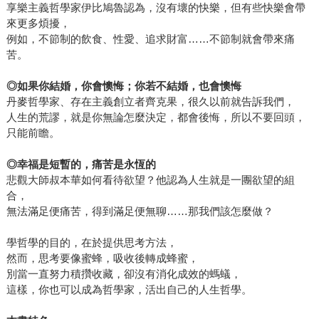
享樂主義哲學家伊比鳩魯認為，沒有壞的快樂，但有些快樂會帶
來更多煩擾，
例如，不節制的飲食、性愛、追求財富……不節制就會帶來痛
苦。
◎
如果你結婚，你會懊悔；你若不結婚，也會懊悔
丹麥哲學家、存在主義創立者齊克果，很久以前就告訴我們，
人生的荒謬，就是你無論怎麼決定，都會後悔，所以不要回頭，
只能前瞻。
◎
幸福是短暫的，痛苦是永恆的
悲觀大師叔本華如何看待欲望？他認為人生就是一團欲望的組
合，
無法滿足便痛苦，得到滿足便無聊……那我們該怎麼做？
學哲學的目的，在於提供思考方法，
然而，思考要像蜜蜂，吸收後轉成蜂蜜，
別當一直努力積攢收藏，卻沒有消化成效的螞蟻，
這樣，你也可以成為哲學家，活出自己的人生哲學。