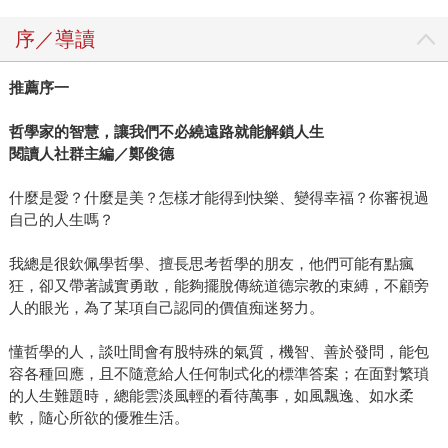
序／導讀
推薦序一
哲學家的智慧，讓我們不必繞遠路就能解鎖人生
閱讀人社群主編／鄭俊德
什麼是愛？什麼是美？怎樣才能得到快樂、變得幸福？你審視過
自己的人生嗎？
我總是很欽佩學哲學、擅長思考哲學的朋友，他們可能有點瘋
狂，卻又帶著誠實勇敢，能夠擺脫傳統道德宗教的束縛，不顧旁
人的眼光，為了某項自己認同的價值痴迷努力。
懂哲學的人，談吐間會有股特殊的氣質，機智、善於發問，能包
容各種回應，且不隨意給人任何制式化的標準答案；在面對繁瑣
的人生難題時，總能雲淡風輕的看待萬事，如風飄逸、如水柔
軟，隨心所欲的優雅生活。