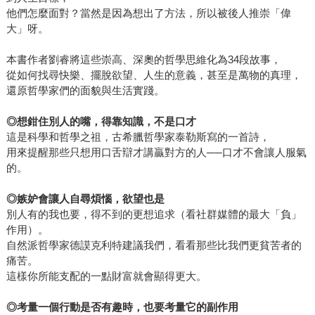
他們怎麼面對？當然是因為想出了方法，所以被後人推崇「偉
大」呀。
本書作者劉睿將這些崇高、深奧的哲學思維化為34段故事，
從如何找尋快樂、擺脫欲望、人生的意義，甚至是萬物的真理，
還原哲學家們的面貌與生活實踐。
◎
想鉗住別人的嘴，得靠知識，不是口才
這是科學和哲學之祖，古希臘哲學家泰勒斯寫的一首詩，
用來提醒那些只想用口舌辯才講贏對方的人──口才不會讓人服氣
的。
◎
嫉妒會讓人自尋煩惱，欲望也是
別人有的我也要，得不到的更想追求（看社群媒體的最大「負」
作用）。
自然派哲學家德謨克利特建議我們，看看那些比我們更貧苦者的
痛苦。
這樣你所能支配的一點財富就會顯得更大。
◎
考量一個行動是否有趣時，也要考量它的副作用