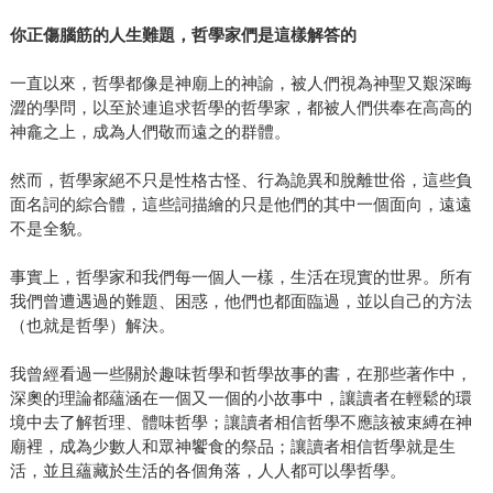
你正傷腦筋的人生難題，哲學家們是這樣解答的
一直以來，哲學都像是神廟上的神諭，被人們視為神聖又艱深晦
澀的學問，以至於連追求哲學的哲學家，都被人們供奉在高高的
神龕之上，成為人們敬而遠之的群體。
然而，哲學家絕不只是性格古怪、行為詭異和脫離世俗，這些負
面名詞的綜合體，這些詞描繪的只是他們的其中一個面向，遠遠
不是全貌。
事實上，哲學家和我們每一個人一樣，生活在現實的世界。所有
我們曾遭遇過的難題、困惑，他們也都面臨過，並以自己的方法
（也就是哲學）解決。
我曾經看過一些關於趣味哲學和哲學故事的書，在那些著作中，
深奧的理論都蘊涵在一個又一個的小故事中，讓讀者在輕鬆的環
境中去了解哲理、體味哲學；讓讀者相信哲學不應該被束縛在神
廟裡，成為少數人和眾神饗食的祭品；讓讀者相信哲學就是生
活，並且蘊藏於生活的各個角落，人人都可以學哲學。