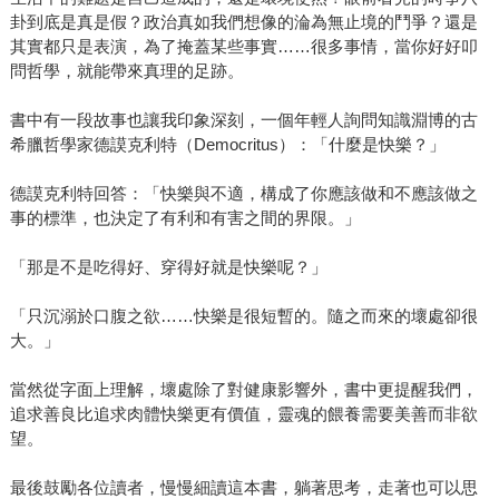
卦到底是真是假？政治真如我們想像的淪為無止境的鬥爭？還是
其實都只是表演，為了掩蓋某些事實……很多事情，當你好好叩
問哲學，就能帶來真理的足跡。
書中有一段故事也讓我印象深刻，一個年輕人詢問知識淵博的古
希臘哲學家德謨克利特（Democritus）：「什麼是快樂？」
德謨克利特回答：「快樂與不適，構成了你應該做和不應該做之
事的標準，也決定了有利和有害之間的界限。」
「那是不是吃得好、穿得好就是快樂呢？」
「只沉溺於口腹之欲……快樂是很短暫的。隨之而來的壞處卻很
大。」
當然從字面上理解，壞處除了對健康影響外，書中更提醒我們，
追求善良比追求肉體快樂更有價值，靈魂的餵養需要美善而非欲
望。
最後鼓勵各位讀者，慢慢細讀這本書，躺著思考，走著也可以思