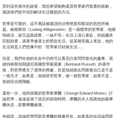
受到這些著作的啟發，我也希望能夠還原哲學家們真實的面貌，
讓讀者們從中找到解決生活難題的方法。
哲學是可愛的，這不應該被嚴謹的治學態度和艱深的思想所掩
蓋。維根斯坦（Ludwig Wittgenstein）是一個標準的哲學家，他聰
明絕頂，卻又認真踏實，一絲不苟；生活上清心寡欲，拒絕繼承
巨額財產，過著準修道士的禁欲生活。從某種意義上來說，他的
生活就是人們想像中的「哲學家式枯燥生活」。
但是，我們在他的生命中仍然可以看見許多閃閃發光的趣事。當
維特根斯坦閱讀完英國哲學家羅素（Bertrand Russell）的著作
後，對哲學產生了濃厚的興趣，於是他就跑去問羅素自己是不是
一個天才，如果是，他就研究哲學，做一個哲學家；如果不是，
他就回去開飛艇。
還有一次，他和病重的哲學家摩爾（George Edward Moore）討
論哲學，遠遠超過了規定的探病時間，摩爾的夫人指責他妨礙摩
爾休息，影響摩爾健康。
他卻說，談論哲學問題是摩爾的興趣所在，如果真的在談論問題