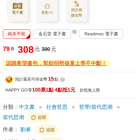
寫評價
電子書
喜歡+1
賺金幣
?
紙本平裝
金石堂 電子書
Readmoo 電子書
308
79
折
元
390
元
認購希望書包，幫助弱勢孩童上學不中斷！
15
預計最高可得金幣
點
?
100累1點 4點抵1元
HAPPY GO享
折抵無上限
分類：
中文書
＞
社會哲思
＞
哲學/當代思潮
＞
當代思潮
追蹤
作者：
劉睿
追蹤