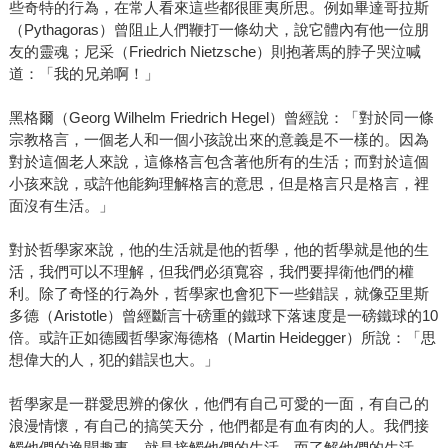
些奇特的行為，在常人看來這些都很匪夷所思。例如畢達哥拉斯
（Pythagoras）曾阻止人們鞭打一條幼犬，說它體內有他一位朋
友的靈魂；尼采（Friedrich Nietzsche）則抱著馬的脖子哭泣喊
道：「我的兄弟啊！」
黑格爾（Georg Wilhelm Friedrich Hegel）曾經說：「對於同一條
宗教格言，一個老人和一個小孩說出來的意義是不一樣的。因為
對於這個老人來說，這條格言包含著他所有的生活；而對於這個
小孩來說，或許他能夠理解格言的意思，但是格言只是格言，裡
面沒有生活。」
對於哲學家來說，他的生活就是他的哲學，他的哲學就是他的生
活，我們可以不理解，但我們必須寬容，我們要捍衛他們的權
利。除了奇怪的行為外，哲學家也會犯下一些錯誤，就像亞里斯
多德（Aristotle）曾經斷言十磅重的鐵球下落速度是一磅鐵球的10
倍。或許正如德國哲學家海德格（Martin Heidegger）所說：「思
想偉大的人，犯的錯誤也大。」
哲學家是一群愛思辨的傢伙，他們有自己可愛的一面，有自己的
浪漫情懷，有自己的搞笑天分，他們都是有血有肉的人。我們接
觸他們的逸聞趣事，就是接觸他們的生活，而了解他們的生活，