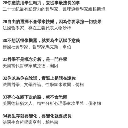
28你應該用畢生精力，去從事最擅長的事
二十世紀最有影響力的哲學家、數理邏輯學家維根斯坦
29自由的選擇不會帶來快樂，因為你要承擔一切後果
法國哲學家、存在主義代表人物沙特
30不想活得像機器，就要為生活賦予意義
德國社會學家、哲學家馬克斯．韋伯
31哲學不是概念分析，是一門科學
美國當代哲學家威拉德．蒯因
32你以為你在說話，實際上是話在說你
法國哲學、文學評論、性學家米歇爾．傅柯
33專心在腳下走的路，就不會恐懼
美國德籍猶太人、精神分析心理學家埃里希．佛洛姆
34要生存就要變化，要變化就要成長
法國生命哲學家亨利．柏格森