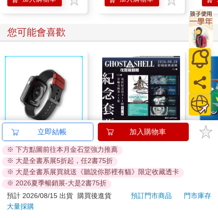
您可能會喜歡
立即結帳
加入購物車
Who 
悠遊卡錶帶－黑色
攻殼機動隊(1995) 4K
※ 下方點圖前往本月金石堂強力推薦
（20mm適用）
數位修復版紀念套票
※ 大是全書系展5折起，任2書75折
490
399
特價
元
特價
元
9
折
※ 大是全書系展買就送《聽說你那裡有貓》限定收藏透卡
※ 2026夏季暢銷展-大是2書75折
加入購物車
加入購物車
預計 2026/08/15 出貨
購買後進貨
預訂門市商品
門市庫存
大量採購