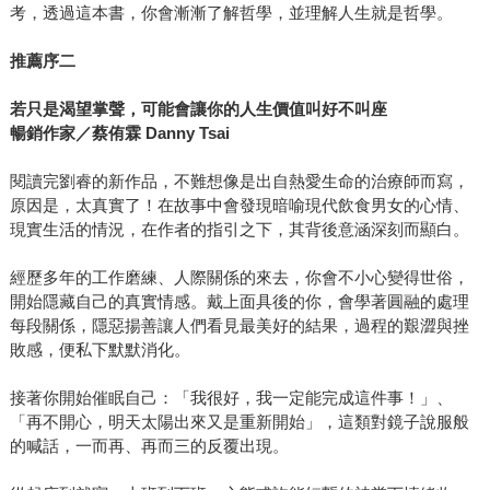
考，透過這本書，你會漸漸了解哲學，並理解人生就是哲學。
推薦序二
若只是渴望掌聲，可能會讓你的人生價值叫好不叫座
暢銷作家／蔡侑霖
Danny Tsai
閱讀完劉睿的新作品，不難想像是出自熱愛生命的治療師而寫，
原因是，太真實了！在故事中會發現暗喻現代飲食男女的心情、
現實生活的情況，在作者的指引之下，其背後意涵深刻而顯白。
經歷多年的工作磨練、人際關係的來去，你會不小心變得世俗，
開始隱藏自己的真實情感。戴上面具後的你，會學著圓融的處理
每段關係，隱惡揚善讓人們看見最美好的結果，過程的艱澀與挫
敗感，便私下默默消化。
接著你開始催眠自己：「我很好，我一定能完成這件事！」、
「再不開心，明天太陽出來又是重新開始」，這類對鏡子說服般
的喊話，一而再、再而三的反覆出現。