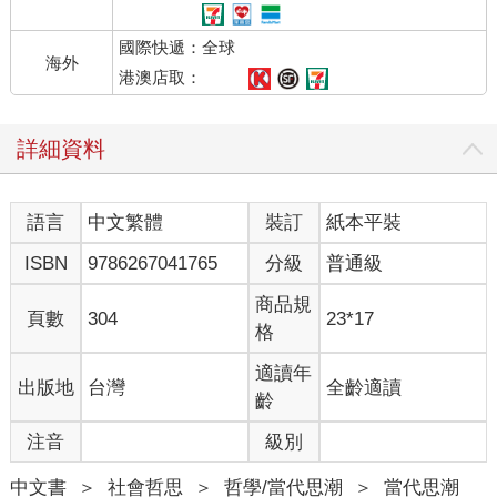
國際快遞：全球
海外
港澳店取：
詳細資料
語言
中文繁體
裝訂
紙本平裝
ISBN
9786267041765
分級
普通級
商品規
頁數
304
23*17
格
適讀年
出版地
台灣
全齡適讀
齡
注音
級別
中文書
＞
社會哲思
＞
哲學/當代思潮
＞
當代思潮