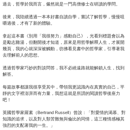
過去，哲學於我而言，儼然就是一門高僧修士在研讀的學問。
後來，我陸續透過一本本好書自讀自學，嘗試了解哲學，慢慢咀
嚼過後，才有了新的體驗。
拿起這本書《別用「我很努力」感動自己》，光看到標題會以為
是勵志雞湯，但翻開後才知道，原來是用哲學解釋人生，才展開
幾頁，我的心就深深被觸動，彷彿看見書中的哲學家，引導著我
去理解前人的思想。
透過哲學家巧妙的對談問答，我不必繞遠路就能解鎖人生，找到
解答。
每篇故事都讓我很享受其中，帶領我更認識內在真實的自己，平
靜的文字裡澎湃而有力量，我想這就是所謂的閱讀哲學後座力
吧！
英國哲學家羅素（Bertrand Russell）曾說：「對愛情的渴慕、對
知識的追求，以及對人類苦難無與倫比的同情，這三種情感極其
強烈的支配著我的一生。」