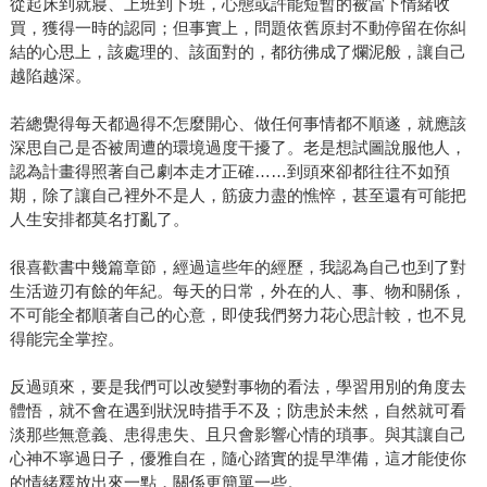
從起床到就寢、上班到下班，心態或許能短暫的被當下情緒收
買，獲得一時的認同；但事實上，問題依舊原封不動停留在你糾
結的心思上，該處理的、該面對的，都彷彿成了爛泥般，讓自己
越陷越深。
若總覺得每天都過得不怎麼開心、做任何事情都不順遂，就應該
深思自己是否被周遭的環境過度干擾了。老是想試圖說服他人，
認為計畫得照著自己劇本走才正確……到頭來卻都往往不如預
期，除了讓自己裡外不是人，筋疲力盡的憔悴，甚至還有可能把
人生安排都莫名打亂了。
很喜歡書中幾篇章節，經過這些年的經歷，我認為自己也到了對
生活遊刃有餘的年紀。每天的日常，外在的人、事、物和關係，
不可能全都順著自己的心意，即使我們努力花心思計較，也不見
得能完全掌控。
反過頭來，要是我們可以改變對事物的看法，學習用別的角度去
體悟，就不會在遇到狀況時措手不及；防患於未然，自然就可看
淡那些無意義、患得患失、且只會影響心情的瑣事。與其讓自己
心神不寧過日子，優雅自在，隨心踏實的提早準備，這才能使你
的情緒釋放出來一點，關係更簡單一些。