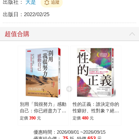
出版社：
大是
追蹤
出版日：
2022/02/25
超值合購
別用「我很努力」感動
性的正義：誰決定你的
自己：你已經盡力了的
性癖好、性對象？絕非
難題：缺錢、失戀、找
你的自由意志，而是階
定價
390
元
定價
480
元
不到目標、不敢做選
級、權力，還有A片調
擇……哲學家們都遇
教。怎麼從這些桎梏中
優惠時間：2026/08/01 ~2026/09/15
過，他們這樣找出了解
解放？
優惠組合價：
75
折
特價
653
元