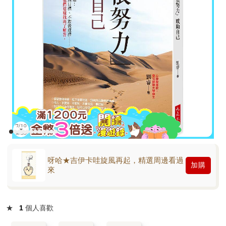
呀哈★吉伊卡哇旋風再起，精選周邊看過
加購
來
★
1
個人喜歡