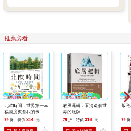
推薦必看
北歐時間：世界第一幸
底層邏輯：看清這個世
叛逆
福國度教會我的事
界的底牌
314
316
79
折
特價
元
79
折
特價
元
79
折
加入購物車
加入購物車