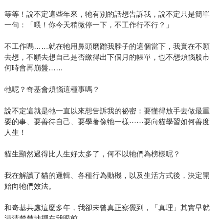
等等！說不定這些年來，牠有別的話想告訴我，說不定只是簡單
一句：「喂！你今天稍微停一下，不工作行不行？」
不工作嗎……就在牠用鼻頭磨蹭我脖子的這個當下，我實在不願
去想，不願去想自己是否繳得出下個月的帳單，也不想煩惱股市
何時會再崩盤……
牠呢？奇基會煩惱這種事嗎？
說不定這就是牠一直以來想告訴我的祕密：要懂得放手去做最重
要的事、要善待自己、要學著像牠一樣⋯⋯要向貓學習如何善度
人生！
貓生顯然過得比人生好太多了，何不以牠們為榜樣呢？
我在解讀了貓的邏輯、各種行為動機，以及生活方式後，決定開
始向牠們效法。
和奇基共處這麼多年，我卻未曾真正察覺到，「真理」其實早就
清清楚楚地擺在我眼前。