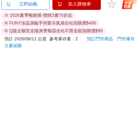
向什麼都能做的軟萌修
對常來我家的辣妹為所
【日本
立即結帳
加入購物車
女魅魔懺悔榨精
欲為 (5) 特裝版
鷗】
•生活中我仍能自己掌控的比例有多少？
※ 2026夏季暢銷展-聯經2書75折起
(8款
300
660
特價
元
特價
元
69
折
※ FUNY冰晶渦輪手持製冷風扇全站加購價$490
Kit
每個人都該定期問問自己這些問題，也許可以從今天開始，盤點
企鵝
預購限定
預購限定
※ Q版企鵝安全隨身警報器全站不限金額加購價$99
一下自己的依賴程度。
預計 2026/08/11 出貨
參考庫存量：2
預訂門市商品
門市庫存
大量採購
從某個角度來說，每個人在生活和工作上必然處於一定的依賴，
您可能會喜歡
這是不可否認的事實。儘管如此，我們仍需要檢視一下自己依賴
外在人事物的比例，看看是高是低，是多是少──也就是捫心自
問：我們在天平兩端放了些什麼？讓身心平衡的要素又是什麼？
就算無法像貓那樣完全獨立自主，但我們仍有義務修正某些偏
頗，尤其這些都是人生中難免會累積，且未必總能察覺到的。
＊＊＊＊＊
努力在各種層面討回一部分的獨立自主吧！
如此一來，你終能重獲自由。
山毛櫸站立飯匙-3入組
PHILIPS 飛利浦 有線
水平
鍵盤滑鼠組 SPT6254
落・
788
379
66
折
特價
元
特價
元
特價
499