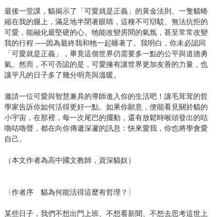
最後一堂課，貓揭示了「可愛就是正義」的黃金法則。一隻貓蜷
縮在我的腿上，滿足地半閉著眼睛，這種不可辯駁、無法抗拒的
可愛，能融化最堅硬的心。牠能改變房間的氣氛，甚至常常改變
我的行程 ──因為最終我和牠一起睡著了。我明白，你未必認同
「可愛就是正義」，畢竟這個世界仍需要多一點的公平與道德勇
氣。然而，不可否認的是，可愛擁有讓世界更加友善的力量，也
讓平凡的日子多了幾分明亮與溫暖。
邀請一位可愛與智慧兼具的導師進入你的生活吧！讓毛茸茸的哲
學家告訴你如何活得更好一點。如果你願意，便能看見關於貓的
小宇宙，在那裡，每一次尾巴的擺動，還有放鬆時喉頭發出的咕
嚕咕嚕聲，都在向你傳遞深邃的訊息：快來愛我，你也將學會愛
自己。
（本文作者為高中國文教師，資深貓奴）
〈作者序 貓為何能活得這麼有哲理？〉
某些日子，我們不想出門上班、不想看新聞、不想去思考這世上