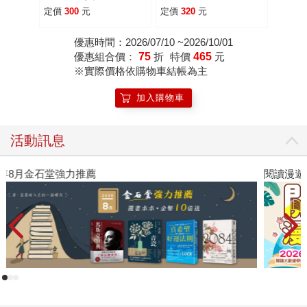
自信、自由、自在
得更好，犯錯更少
定價
300
元
定價
320
元
優惠時間：2026/07/10 ~2026/10/01
優惠組合價：
75
折
特價
465
元
※實際價格依購物車結帳為主
加入購物車
活動訊息
閱讀漫遊錄-2026上半年暢銷榜
高
者