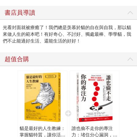
了。」這種羨慕背後，其實隱藏著現代人共同的焦慮。我們
習慣了把「有用」當作價值的判斷標準，每天排滿各種待辦
書店員導讀
清單，彷彿只要慢下來，我們的價值就會歸零。 然而，這
本書溫柔地提醒了我們：存在本身即有價值。 這是一本貓
光看封面就被療癒了！我們總是羡慕於貓的自在與自我，那以貓
奴們一定會秒懂的書。書中，懶懶就像一般的貓，理所當然
來做人生的範本吧！有好奇心、不討好、獨處最棒、學學貓，我
地每天睡飽飽，只需要理理毛、曬太陽、抓紙箱，明明什麼
們不止能過好生活、還能生活的好好！
事也沒做，卻有一堆人類圍著牠發出「好棒」、「好可愛」
的讚嘆（雖然貓也不在乎就是了）。直到小主人小陽因為珍
超值合購
惜的寶物失蹤而急得團團轉時，平日看似「無用」的懶懶，
竟在不疾不徐、慵懶的節奏間，輕鬆化解了危機。 對於早
已忘了怎麼好好休息的我們來說，貓咪用牠的「懶」提醒：
生活中的許多答案，往往是在「無所事事」的時候才會浮
現。這既是一種療癒，也是與自我的和解。這本繪本不只是
一個關於男孩與貓的溫馨日常，更是一個邀請，邀請你放下
手機和焦慮，轉身去抱抱身邊那隻正在發懶的貓，或是單純
地給自己一個什麼都不做的午後，跟貓咪學習如何活在當下
吧。 你會發現，原來一起和貓理直氣壯地無所事事，就是
貓是最好的人生教練：
誰也偷不走你的專注
世界上最幸福的事。
掌握貓特質，讓你活得
力：堵住分心漏洞，做