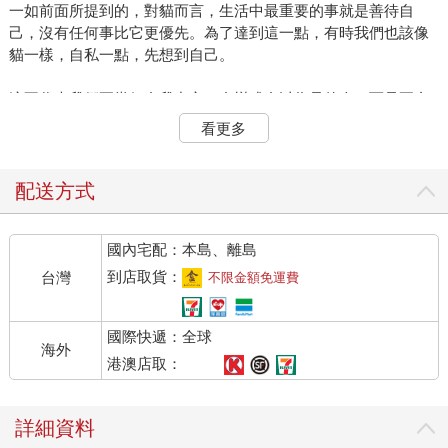
一如前面所提到的，對貓而言，生活中最重要的事就是善待自
己，沒有任何事比它更優先。為了達到這一點，有時我們也該像
貓一樣，自私一點，先想到自己。
這不代表我們要當個自我中心、自戀或自以為是的人，而是要允
許自己將個人的身心平衡排在他人前面。
看更多
一個人倘若不懂得先顧好自己的需求，就無法給予他人任何東
西。
配送方式
不論在生理或心理上，做任何事之前，請先照顧好自己，因為這
國內宅配：本島、離島
攸關你的切身幸福。
到店取貨：
台灣
不限金額免運費
一旦你能在生活中獲得幸福與快樂，將更有能力給予和分享。
國際快遞：全球
打造自己的溫馨舒適小圈圈不需要他人的同意，一切自己說了
海外
算；更何況，這不是其他人能代勞的事，因為沒有人比你更清楚
港澳店取：
自己內心深處最想要的舒適是什麼模樣。
詳細資料
所以，捲起袖子吧！學貓一樣打造自己的地盤和舒適圈，掌握身