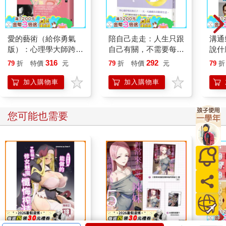
•我能憑個人意志做出人生的重大決定嗎？還是這些決定總是被配
偶、父母或子女的各種需求左右？
愛的藝術（給你勇氣
陪自己走走：人生只跟
溝通
•如果希望收入大於支出，我需要依賴工作到什麼程度？我是否已
版）：心理學大師跨時
自己有關，不需要每個
說什
負債累累，以至於非得在週末假日瘋狂加班？
代不朽經典，一本學習
人都喜歡
來」
316
292
79
折
特價
元
79
折
特價
元
79
折
如何去愛的聖經
•我是否太依賴配偶，以至於我照單全收、逆來順受，甚至被羞辱
加入購物車
加入購物車
也不敢吭聲？
•周遭的親朋好友是否占據了太重要的位置，以至於我在行為和看
您可能也需要
法上都不敢違背他們，擔心使他們不悅、失去他們？
•我是否非得忍受主管的頤指氣使，卻不知其他地方有更好的職缺
在等著我，只等我寄出履歷？
•我的癮頭──不論是菸酒、藥物、食物，甚至是體育賽事──是否
造成生活的負擔？是否因而主宰了自己的活動和渴望？
•我因這些依賴而封閉自己到什麼程度？它們霸占我的人生到什麼
程度？