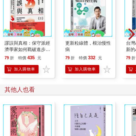
牠們的獨立自主是絕對的。牠們遠離群體，過著隨心所欲的生
活，不需要其他同類背書，更不需要人類替牠們背書。
為什麼要以這麼徹底的獨立自主做為生存之道？因為這樣能讓牠
們不必對任何人負責，自己高興做什麼就做什麼；毋須承受外界
壓力，沒有社會義務，也沒有指責的目光⋯⋯這種不容討價還價
謬誤與真相：保守派經
更新粒線體，根治慢性
台灣
的獨立自主，正是牠得以自由自在最重要的基礎。
濟學家如何戳破進步派
病
新的
的美好謊言【軟精裝典
勢、
435
332
不論在工作或生活，對他人的過度依賴，只會迫使我們委屈地接
79
折
特價
元
79
折
特價
元
79
折
藏版】
展
受一些不見得總符合自身渴望的限制。
加入購物車
加入購物車
然而天性使我們無法像貓那樣完全獨立自主，畢竟群居生活對人
類來說更為有利。但無論如何，我們最好能定期重新評估生活中
其他人也看
依賴與獨立的比重，並不時問自己幾個問題：
•我在經濟上獨立自主到什麼程度？
•我能否忍受數個月的單身生活，不至於時時刻刻都如強迫症發作
般需要被愛、被渴望，也不至於總是想尋求短命戀情，以填滿情
感空洞？