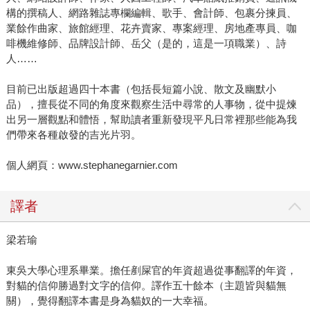
構的撰稿人、網路雜誌專欄編輯、歌手、會計師、包裹分揀員、
業餘作曲家、旅館經理、花卉賣家、專案經理、房地產專員、咖
啡機維修師、品牌設計師、岳父（是的，這是一項職業）、詩
人……
目前已出版超過四十本書（包括長短篇小說、散文及幽默小
品），擅長從不同的角度來觀察生活中尋常的人事物，從中提煉
出另一層觀點和體悟，幫助讀者重新發現平凡日常裡那些能為我
們帶來各種啟發的吉光片羽。
個人網頁：www.stephanegarnier.com
譯者
梁若瑜
東吳大學心理系畢業。擔任剷屎官的年資超過從事翻譯的年資，
對貓的信仰勝過對文字的信仰。譯作五十餘本（主題皆與貓無
關），覺得翻譯本書是身為貓奴的一大幸福。