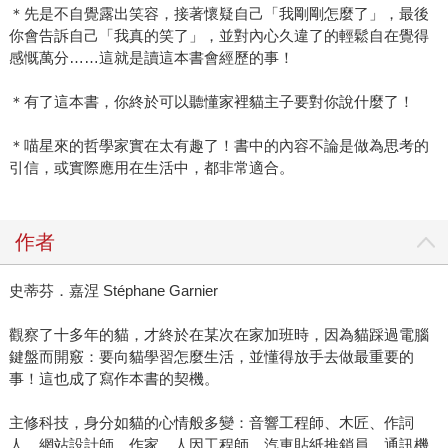
＊先是不自覺露出笑容，接著懷疑自己「我剛剛怎麼了」，最後
你會告訴自己「我真的笑了」，並對內心久違了的輕鬆自在覺得
感慨萬分……這就是讀這本書會經歷的事！
＊有了這本書，你終於可以聽懂家裡貓主子要對你說什麼了！
＊喵星來的哲學家實在太有趣了！書中的內容不論是做為思考的
引信，或實際應用在生活中，都非常適合。
作者
史蒂芬．嘉涅 Stéphane Garnier
觀察了十多年的貓，才終於在某次在家加班時，因為貓踩過電腦
鍵盤而開竅：要向貓學習怎麼生活，並懂得放手去做最重要的
事！這也成了寫作本書的契機。
主修科技，身分如貓的心情般多變：音響工程師、木匠、作詞
人、網站設計師、作家、人因工程師、汽車貼紙推銷員、通訊機