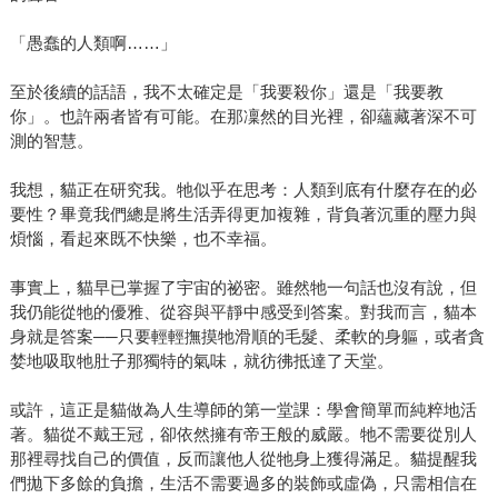
「愚蠢的人類啊……」
至於後續的話語，我不太確定是「我要殺你」還是「我要教
你」。也許兩者皆有可能。在那凜然的目光裡，卻蘊藏著深不可
測的智慧。
我想，貓正在研究我。牠似乎在思考：人類到底有什麼存在的必
要性？畢竟我們總是將生活弄得更加複雜，背負著沉重的壓力與
煩惱，看起來既不快樂，也不幸福。
事實上，貓早已掌握了宇宙的祕密。雖然牠一句話也沒有說，但
我仍能從牠的優雅、從容與平靜中感受到答案。對我而言，貓本
身就是答案──只要輕輕撫摸牠滑順的毛髮、柔軟的身軀，或者貪
婪地吸取牠肚子那獨特的氣味，就彷彿抵達了天堂。
或許，這正是貓做為人生導師的第一堂課：學會簡單而純粹地活
著。貓從不戴王冠，卻依然擁有帝王般的威嚴。牠不需要從別人
那裡尋找自己的價值，反而讓他人從牠身上獲得滿足。貓提醒我
們拋下多餘的負擔，生活不需要過多的裝飾或虛偽，只需相信在