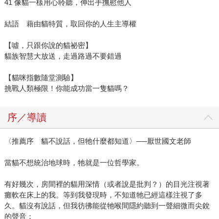
41 像貓一樣用心聆聽，伸出手撫慰他人
結語 藉由貓特質，取回你的人生主導權
【噓，只跟你說的貓祕密】
貓族智慧大放送，走過路過不要錯過
【貓咪指數隨堂測驗】
挑戰人類極限！你能成功當一隻貓嗎？
序／導讀
〈推薦序 貓不說話，但牠什麼都知道〉──厭世國文老師
當貓不想統治地球時，牠就是一位哲學家。
有好幾次，房間裡的貓用深情（或者說是批判？）的目光注視著
癱軟在床上的我。等到我發現時，不知道牠已經這樣注視了多
久。貓沒有說話，但我彷彿能從牠喉間隱約聽到一聲細微而尖銳
的聲音：