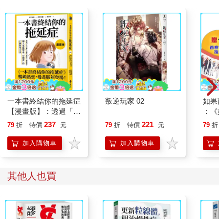
貓最效忠的就是自己，人類應當向牠們多多看齊，哪怕只是為了
不讓自己活在一言堂式的、模板化的，以及風向隨時可能改變的
鄉愿言論和媚俗道德觀裡；哪怕只是為了幫助我們重新找回內在
的渴望；哪怕只是為了讓自己愉悅地聆聽內心不斷對我們吟唱的
這句話：
拋開別人的看法，忠於自我吧！
一本書終結你的拖延症
叛逆玩家 02
如果
〈13 爭取獨立！跟著貓鬥士來場人生革命〉
【漫畫版】：透過「小
：《
行動」打開大腦的行動
喵》
237
221
79
折
特價
元
79
折
特價
元
79
折
「爭取貓的友誼是一件困難的事。牠有哲學頭腦，牠內斂、平
開關，懶人也能變身
【首
靜、堅守自己的習慣、喜愛秩序和整潔，且不會隨便付出自己的
「行動派」的37個科
加入購物車
加入購物車
感情：你夠格的話，牠可以當你的朋友，但絕不當奴隸。」──特
學方法
奧菲爾．戈蒂埃，法國詩人作家
其他人也買
獨立自主是貓很主要的一項特徵。牠們不遵從任何階級體制，也
不像其他動物那樣，需要群體、聚落式的生活架構。