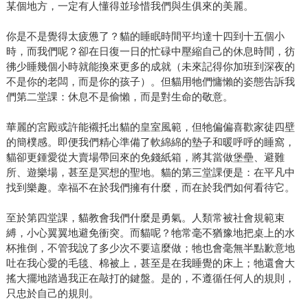
某個地方，一定有人懂得並珍惜我們與生俱來的美麗。
你是不是覺得太疲憊了？貓的睡眠時間平均達十四到十五個小
時，而我們呢？卻在日復一日的忙碌中壓縮自己的休息時間，彷
彿少睡幾個小時就能換來更多的成就（未來記得你加班到深夜的
不是你的老闆，而是你的孩子）。但貓用牠們慵懶的姿態告訴我
們第二堂課：休息不是偷懶，而是對生命的敬意。
華麗的宮殿或許能襯托出貓的皇室風範，但牠偏偏喜歡家徒四壁
的簡樸感。即便我們精心準備了軟綿綿的墊子和暖呼呼的睡窩，
貓卻更鍾愛從大賣場帶回來的免錢紙箱，將其當做堡壘、避難
所、遊樂場，甚至是冥想的聖地。貓的第三堂課便是：在平凡中
找到樂趣。幸福不在於我們擁有什麼，而在於我們如何看待它。
至於第四堂課，貓教會我們什麼是勇氣。人類常被社會規範束
縛，小心翼翼地避免衝突。而貓呢？牠常毫不猶豫地把桌上的水
杯推倒，不管我說了多少次不要這麼做；牠也會毫無半點歉意地
吐在我心愛的毛毯、棉被上，甚至是在我睡覺的床上；牠還會大
搖大擺地踏過我正在敲打的鍵盤。是的，不遵循任何人的規則，
只忠於自己的規則。