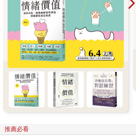
年來，這樣的趨勢不斷反覆再現，從一股潮流到另一股潮流，從
實境秀節目到各種真真假假的事件，皆難逃「他人目光」的魔
掌。
也許一開始只是為了讓自己顯得有才華或誠實，但到頭來連自己
也被徹底騙倒。因為太在意別人目光，也為了獲得主流多數、時
尚潮流和趨勢的接納，以至於除了他人的認同，其他什麼都不重
要。外在可見的，比內在實際的來得更優先──表面上看起來稱
頭，比內在的豐裕更重要；外界的繁華絢爛和名譽掌聲，比真正
能讓自己快樂滿足的事情更重要。
我們太常屈服於這種社會潛規則之下，太想「表現」或「擁
有」。反觀貓，完全不把「外在目光」這種事放在眼裡，這不過
就像牠們第一次抓到的老鼠，沒什麼了不起的。
就算貓（在家裡或在野生狀態下）過著稍微群居的生活，牠們也
從來不盲從其他貓的行為。牠們仍是原本的自己，保有自己的渴
望、個性和需求，絲毫不覺得有必要把自己塞進某種社會框架，
或四處張揚某種形象，以「融入」那些很可能早已迷失方向的
推薦必看
「主流」。