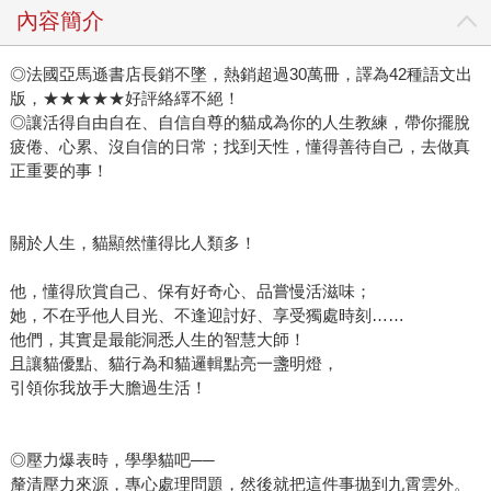
內容簡介
◎法國亞馬遜書店長銷不墜，熱銷超過30萬冊，譯為42種語文出
版，★★★★★好評絡繹不絕！
◎讓活得自由自在、自信自尊的貓成為你的人生教練，帶你擺脫
疲倦、心累、沒自信的日常；找到天性，懂得善待自己，去做真
正重要的事！
關於人生，貓顯然懂得比人類多！
他，懂得欣賞自己、保有好奇心、品嘗慢活滋味；
她，不在乎他人目光、不逢迎討好、享受獨處時刻……
他們，其實是最能洞悉人生的智慧大師！
且讓貓優點、貓行為和貓邏輯點亮一盞明燈，
引領你我放手大膽過生活！
◎壓力爆表時，學學貓吧──
釐清壓力來源，專心處理問題，然後就把這件事拋到九霄雲外。