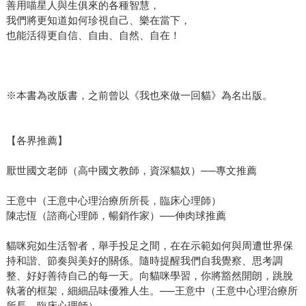
善用喵星人與生俱來的各種智慧，
我們將更知道如何珍視自己、樂在當下，
也能活得更自信、自由、自然、自在！
※本書為改版書，之前曾以《我也來做一回貓》為名出版。
【各界推薦】
厭世國文老師（高中國文教師，資深貓奴）──專文推薦
王意中（王意中心理治療所所長，臨床心理師）
陳志恆（諮商心理師，暢銷作家）──伸肉球推薦
貓咪宛如生活智者，舉手投足之間，在在示範如何與周遭世界保
持和諧、節奏與美好的關係。隨時提醒我們自我覺察、思考調
整、好好善待自己的每一天。向貓咪學習，你將豁然開朗，跳脫
執著的框架，細細品味優雅人生。──王意中（王意中心理治療所
所長，臨床心理師）