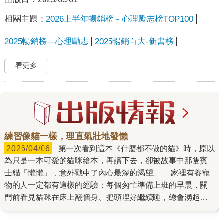
相關主題：
2026上半年暢銷榜－心理勵志榜TOP100
2025暢銷榜—心理勵志
2025暢銷百大-新書榜
看更多
練習像貓一樣，理直氣壯地發懶
2026/04/06
第一次看到這本《什麼都不做的貓》時，原以
為只是一本可愛的貓咪繪本，再讀下去，卻被故事中那隻賓
士貓「懶懶」，意外戳中了內心最深的渴望。 家裡有養寵
物的人一定都有這樣的經驗：每個匆忙準備上班的早晨，關
門前看見貓咪在床上翻個身、把頭埋好繼續睡，總會湧起一
股羨慕：「如果可以像貓一樣，不用工作、躺好躺滿就好