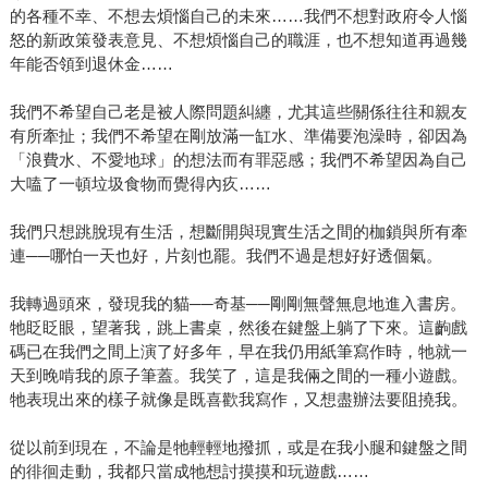
的各種不幸、不想去煩惱自己的未來……我們不想對政府令人惱
怒的新政策發表意見、不想煩惱自己的職涯，也不想知道再過幾
年能否領到退休金……
我們不希望自己老是被人際問題糾纏，尤其這些關係往往和親友
有所牽扯；我們不希望在剛放滿一缸水、準備要泡澡時，卻因為
「浪費水、不愛地球」的想法而有罪惡感；我們不希望因為自己
大嗑了一頓垃圾食物而覺得內疚……
我們只想跳脫現有生活，想斷開與現實生活之間的枷鎖與所有牽
連──哪怕一天也好，片刻也罷。我們不過是想好好透個氣。
我轉過頭來，發現我的貓──奇基──剛剛無聲無息地進入書房。
牠眨眨眼，望著我，跳上書桌，然後在鍵盤上躺了下來。這齣戲
碼已在我們之間上演了好多年，早在我仍用紙筆寫作時，牠就一
天到晚啃我的原子筆蓋。我笑了，這是我倆之間的一種小遊戲。
牠表現出來的樣子就像是既喜歡我寫作，又想盡辦法要阻撓我。
從以前到現在，不論是牠輕輕地撥抓，或是在我小腿和鍵盤之間
的徘徊走動，我都只當成牠想討摸摸和玩遊戲……