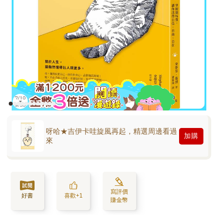
呀哈★吉伊卡哇旋風再起，精選周邊看過
加購
來
寫評價
好書
喜歡+1
賺金幣