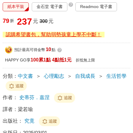
?
紙本平裝
金石堂 電子書
Readmoo 電子書
237
79
折
元
300
元
認購希望書包，幫助弱勢孩童上學不中斷！
10
預計最高可得金幣
點
?
100累1點 4點抵1元
HAPPY GO享
折抵無上限
分類：
中文書
＞
心理勵志
＞
自我成長
＞
生活哲學
追蹤
作者：
史蒂芬．嘉涅
追蹤
譯者：
梁若瑜
出版社：
究竟
追蹤
出版日：
2025/03/01