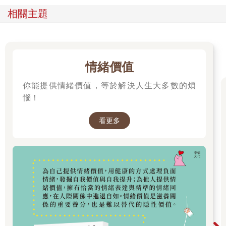
牠們生性獨立、獨來獨往，不論面對動物或人類，都非常嚴選自
相關主題
己付出感情的對象，因此得以大大方方地對令人聞風色變的「他
人目光」嗤之以鼻、不屑一顧；反觀人類，卻不可思議地往往對
此過度重視。
這種被他人珍愛、重視、欣賞，或最起碼被別人接納的需求，貓
情緒價值
根本不需要：牠們有自己。就這方面來說，貓有自己的目光就足
你能提供情緒價值，等於解決人生大多數的煩
夠了。
惱！
我的意思並不是說貓的眼睛長在頭頂上還能好好過活，但人類在
尊重自己與介意他人目光之間的拿捏往往有失衡之虞，還是保持
看更多
平衡比較好。
近年來，「為了形象不計代價」「人設翻車」的例子不勝枚舉。
個人形象簡直成了一種崇拜儀式，不再以符合個人本身特色為出
發點，而是為了吸引別人目光所做出的刻意安排，可說是一種最
徹底的自我欺騙。
讓自己顯得夠酷、顯得年輕、顯得有錢、顯得聰明、顯得包容、
顯得好玩、顯得開明，舉目所見盡是顯得、顯現、顯露⋯⋯數十