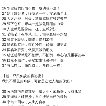
26 學習貓的鍥而不捨，成功就不遠了
27 聽從貓智者，謹慎過一生，零危險至上
28 大方示愛、討愛，將情感庫存裝好裝滿
29 靜下心來，跟貓一起強化沉穩的力量
30 人生就是要像貓一樣，直球對決
31 喵喵喵！有事就開口，簡單直接不煩惱
32 誠實不說謊，貓緣人緣都加值
33 貓式觀察法，讓你冷靜、傾聽、學更多
34 與貓咪看齊，做個真誠的朋友
35 貓派哲學就是不怕髒、不怕醜，專心做最重要的事
36 自然不做作，是貓族生活哲學第一條
37 寬以待己，謙以待人。放自己一貓！
【噓，只跟你說的貓祕密】
我們不睡覺的時候，可都是在做人類的保鑣！
38 效法貓的自得其樂，讓人生不成負擔，反成風景
39 美學貓大師親授，自在接納自己的樣貌
40 來當一回貓，人生好自在