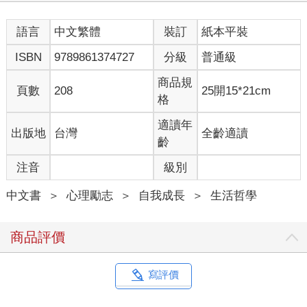
心平衡的要件與讓自己幸福快樂的方法。
語言
中文繁體
裝訂
紙本平裝
每天做一點讓自己開心的事，讓自己度過一段快樂時光，或送自
己一份小禮物吧，因為這一切都是你應得的！沒錯！毋庸置疑！
ISBN
9789861374727
分級
普通級
＊＊＊＊＊
商品規
頁數
208
25開15*21cm
格
請把自己放在第一順位，思考該如何盡量讓自己舒服。
請好好照顧自己，這件事沒有誰能比你做得更好，
適讀年
出版地
台灣
全齡適讀
也沒有人比你更願意付出。
齡
注音
級別
〈11 揮一揮尾巴，不帶走批評餘毒才是上策〉
中文書
＞
心理勵志
＞
自我成長
＞
生活哲學
「貓很清楚誰喜歡和不喜歡牠們，但牠們通常不會放在心上，也
懶得設法補救。」──維妮菲．凱瑞爾，美國作家
商品評價
我常觀察到一件很有趣的事：貓完全不在乎自己是否被喜歡，不
寫評價
論對方是貓或人類都一樣。