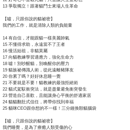
13 爭取獨立！跟著貓鬥士來場人生革命
【噓，只跟你說的貓祕密】
我們的工作，就是清除人類的負能量
14 有自信，才能跟貓一樣美麗帥氣
15 不懂得求助，永遠當不了王者
16 慢活始祖，非貓莫屬
17 向貓教練學習適應力，強化生命力
18 噓！別吵醒貓，別喚醒你的壓力
19 貓族祕傳識人術，從此遠離豬隊友
20 你累了嗎？好好休息睡一覺
21 不要就是不要！貓教練的最強拒絕術
22 貓式駕馭衝突法，就是盡量避免衝突發生
23 營造自己喜歡，且能讓身心平衡的舒適家居
24 貓貓翻肚式信任，將帶你找到幸福
25 貓咪CEO跟你想的不一樣！三分鐘換顆貓腦袋
【噓，只跟你說的貓祕密】
我們睡覺，是為了療癒人類受傷的心