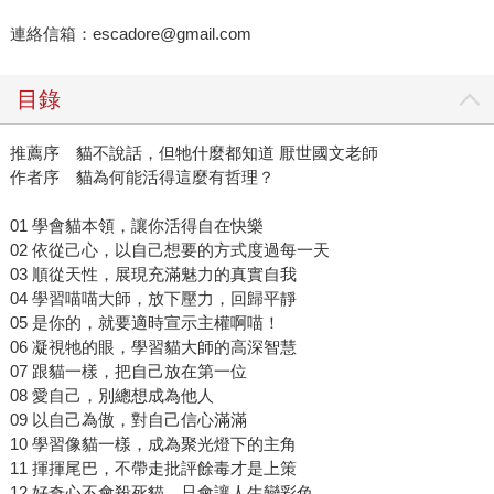
連絡信箱：escadore@gmail.com
目錄
推薦序 貓不說話，但牠什麼都知道 厭世國文老師
作者序 貓為何能活得這麼有哲理？
01 學會貓本領，讓你活得自在快樂
02 依從己心，以自己想要的方式度過每一天
03 順從天性，展現充滿魅力的真實自我
04 學習喵喵大師，放下壓力，回歸平靜
05 是你的，就要適時宣示主權啊喵！
06 凝視牠的眼，學習貓大師的高深智慧
07 跟貓一樣，把自己放在第一位
08 愛自己，別總想成為他人
09 以自己為傲，對自己信心滿滿
10 學習像貓一樣，成為聚光燈下的主角
11 揮揮尾巴，不帶走批評餘毒才是上策
12 好奇心不會殺死貓，只會讓人生變彩色