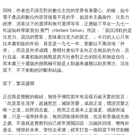
同時，作者也不諱言對於數位主控的世界有著憂心。的確，如今
電子產品和數位內容背後看不見的手，如資本主義操作、注意力
經濟、演算法下的選擇和無可選擇等等，正應驗了早在一九七一
年認知科學家賀伯‧賽門（Herbert Simon）所說：「資訊消耗的是
注意力。資訊的豐富，意味著注意力的貧乏。」今日的人心只有
比本書初版的年份、甚至是一九七一年，更數以千萬倍地「外
求」，而且是外求成癮，整體社會似乎走向正念相反的方向，且
行且遠。本書初版的挑戰是西方社會對正念的陌生和無從信任，
而本書三十週版的挑戰極可能是人類越來越難以刻意專注、活在
當下、不下衝動的評斷和結論。
當下，繁花盛開
正念既是覺醒的樞紐，無怪乎佛陀當年有這樣石破天驚的宣言：
「此是眾生清淨，超越愁悲，滅除苦憂，成就正道，體證涅槃之
唯一之道，此即四念處。」然而正念基本上是溫柔、感謝和滋
養，只是一場寧靜革命，無所謂衝撞和掙脫，也沒有受傷或失敗
之虞。不過就是覺察到自己經常擅闖誤區：沉緬於回憶、懊悔於
過去、憧憬於未來、害怕去承擔；經常打造一個與當下時空剝離