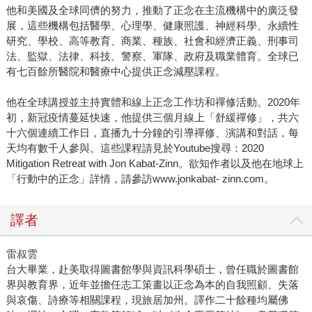
他和美國及全球同儕的努力，推動了正念在主流機構中的廣泛發
展，這些機構包括醫學、心理學、健康照護、神經科學、永續性
研究、學校、高等教育、商業、種族、社會和經濟正義、刑事司
法、監獄、法律、科技、警察、軍隊、政府及職業體育。全球已
有七百餘所醫院和醫療中心提供正念減壓課程。
他在全球講授並主持實體和線上正念工作坊和禪修活動。2020年
初，新冠疫情蔓延快速，他提供三個月線上「舒緩禪修」，共六
十六個連續工作日，直播九十分鐘的引導禪修、演講和對話，每
天均有數千人參與。這些課程請見於Youtube搜尋：2020
Mitigation Retreat with Jon Kabat-Zinn。欲知作者以及他在地球上
「行動中的正念」詳情，請參訪www.jonkabat- zinn.com。
譯者
雷叔雲
台大畢業，赴美取得圖書館學與資訊科學碩士，曾任職於圖書館
界與教育界，近年並擔任志工策畫以正念為本的自我照顧、失落
與哀傷、詩療等相關課程，現旅居加州。譯作二十餘種均屬佛