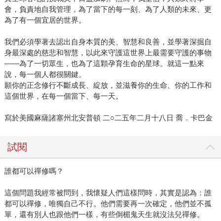
會，負責地自我管理，為了當下的每一刻、為了人類的未來、更
為了有一個宜居的世界。
我們必須學著去認出自身本質的美、智慧和良善，並學著深掘自
身最深處的慈悲和智慧，以此來守護這世界上最需要守護的事物
——為了一切眾生，也為了這顆孕育生命的星球。就這一點來
說，每一個人都很關鍵。
願你的正念修行不斷成長、綻放，並滋養你的生命、你的工作和
這個世界，在每一個當下、每一天。
寫於美國麻薩諸塞州北安普頓 二○二五年二月十八日 喬．卡巴金
試閱
誰都可以禪修嗎？
這個問題我經常被問到，我懷疑人們這樣問時，其實是認為：誰
都可以禪修，唯獨自己不行。他們需要再一次確定，他們並不孤
單，還有別人也跟他們一樣，有些倒楣鬼天生就沒法兒禪修。