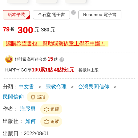
?
紙本平裝
金石堂 電子書
Readmoo 電子書
300
79
折
元
380
元
認購希望書包，幫助弱勢孩童上學不中斷！
15
預計最高可得金幣
點
?
100累1點 4點抵1元
HAPPY GO享
折抵無上限
分類：
中文書
＞
宗教命理
＞
台灣民間信仰
＞
民間信仰
追蹤
作者：
海豚男
追蹤
出版社：
如何
追蹤
出版日：
2022/08/01