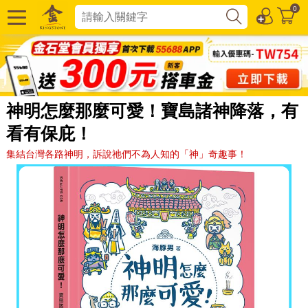
0
神明怎麼那麼可愛！寶島諸神降落，有
看有保庇！
集結台灣各路神明，訴說祂們不為人知的「神」奇趣事！