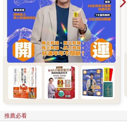
後來才知道，原來是境內的好兄弟們畏懼廣澤尊王、不敢來吃。
畢竟廣澤尊王是專門抓做壞事的孤魂野鬼的，威武的抓妖除鬼傳
說可說一堆，大概感覺就像警察局辦筵席，通緝犯也不敢來吃
吧，也因此西羅殿從此變成中元不辦普渡的廟了。
後來因為好兄弟不來吃，廣澤尊王親自出馬，去市區的境內巡
邏，把找到的孤魂野鬼們押回來吃普渡祭品。（真的五告派）
廟裡耆老後來討論，既然鬼都不來吃，那就不要舉辦好了，不然
難得放假還要被押來吃，好兄弟壓力肯定很大。
除了前面我聽到的口傳道士故事外，有網友來我粉專PO文下方留
言，熱心分享了西羅殿廟方老人口述的後續彩蛋。
廣澤尊王是怎麼把不敢來的好兄弟們趕來吃普渡的呢？
其實就是扛著廣澤尊王的大輦班（大轎班）去外面路上，把好兄
弟們趕來吃普渡（趕鬼）。
後來扛著轎的大輦班整晚在外面奔波，回到廟裡後，大老看他們
辛苦，就在普渡桌上取一塊豬肉，煮了一大鍋鹹粥給他們享用，
慰勞辛勞。
享用晚餐後，擲筊請示普渡是否圓滿了，卻發現擲不到筊。於是
又把大輦扛出來問，才知道原來是豬肉被拿去煮粥，讓好兄弟不
推薦必看
開心，去恩公主面前抱怨。
「大家沒來吃供品，廣澤尊王不開心趕了我們來吃，結果你們的