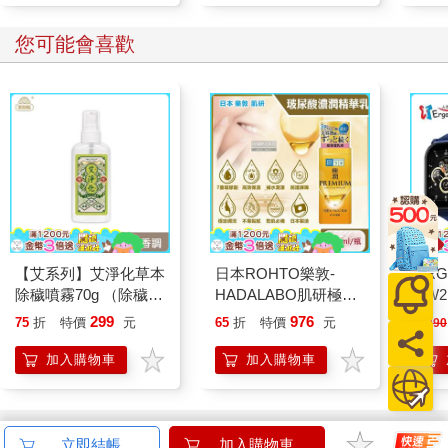
購物
購物
車
車
您可能會喜歡
【艾系列】艾淨化草本
日本ROHTO樂敦-
ERG
除穢噴霧70g （除穢/
HADALABO肌研極潤
SW2
平安/淨化/艾草/芙蓉/
金緻7重玻尿酸高效保
泳心
299
976
75
折
特價
元
65
折
特價
元
1990
抹草） 此為單瓶賣場
濕潤澤特濃精華乳液
錶
另有多瓶組優惠賣場
140ml/金瓶(Premium
加入購物車
加入購物車
臉部肌膚護理乳霜,素
顏保養乾肌水凝乳)
訂購/退換貨須知
立即結帳
加入購物車