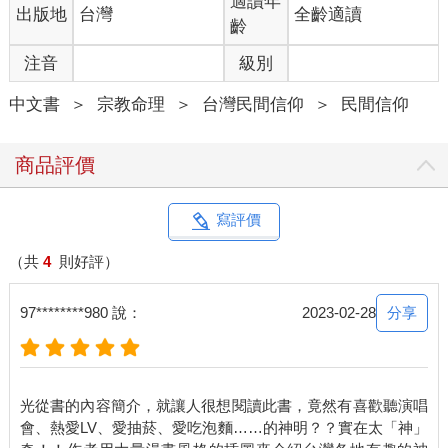
適讀年
出版地
台灣
全齡適讀
綠色乖乖的迷信還曾被日本、英國等國家報導過，當時網友都開
齡
玩笑說：「我們的國家機密被發現了！」
注音
級別
而在新竹科學園區，有一間台灣各大知名科技公司，如台積電、
聯電、力晶、茂德、光磊等廠商捐錢合資蓋的土地公廟，名為金
中文書
＞
宗教命理
＞
台灣民間信仰
＞
民間信仰
山集福宮。據說當竹科三期徵收時，不少土地公廟被毀，有六個
土地公被集中於此處，所以才名為集福宮。
集福宮保佑科技廠的傳說不少，像是聯電曾發生生產線運轉的意
商品評價
外，去祭拜後就順暢了，竹科的業界也紛紛跟著去拜，廟裡的香
火就跟著越來越旺盛。
據說主管常會領著員工，分批帶供品前往拜拜，且都是一箱一箱
寫評價
的綠色乖乖，上面寫著：資訊部機台專用，把整箱的綠色乖乖疊
得跟塔一樣高。
（共
4
則好評）
大家真的都很相信祭拜後的乖乖加持神力會更好。綠色乖乖的力
量連台積電都出聯名版了，包裝上還寫著：你一包我一包，機台
分享
97********980 說：
2023-02-28
乖乖不出包，可見科技產業對這種神秘力量深信不疑。
集福宮可以說是綠色乖乖土地公廟，加上我們國家的科技產業重
鎮在新竹，說集福宮的土地公守護著我們國家的科技業，也一點
都不為過吧。
光從書的內容簡介，就讓人很想閱讀此書，竟然有喜歡聽演唱
會、熱愛LV、愛抽菸、愛吃泡麵……的神明？？實在太「神」
【台灣差點就ＧＧ！過年原本是世界末日？】