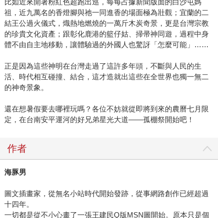
比如近來開著粉紅色超跑出巡，每每占據新聞版面的白沙屯媽
祖，近九萬名的香燈腳與祂一同進香的場面極為壯觀；宜蘭的二
結王公過火儀式，熾熱地燃燒的一萬斤木炭奇景，更是台灣宗教
的珍貴文化資產；跟彰化鹿港的籃仔姑、掃帚神同遊，過程中身
體不由自主地移動，讓體驗過的外國人也驚訝「怎麼可能」……
正是因為這些神明在台灣走過了這許多年頭，不斷與人民的生
活、時代相互碰撞、結合，這才造就出這些在全世界也獨一無二
的神奇景象。
還在想暑假要去哪裡玩嗎？各位不妨就從即將到來的農曆七月限
定，在台南安平運河的好兄弟星光大道——孤棚祭開始吧！
作者
海豚男
圖文插畫家，從無名小站時代開始發跡，從事網路創作已經超過
十四年。
一切都是從不小心畫了一張王建民Q版MSN圖開始。原本只是個