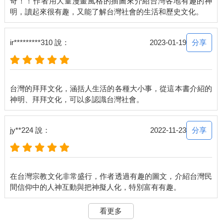
奇！！作者用大量漫畫風格的插圖來介紹台灣各地有趣的神
我們大多聽到過年的由來，是中國傳過來的年獸版本，比如為了
驅趕年獸，才有放鞭炮、貼紅紙等習俗。
其實台灣有自己的過年傳說喔！最早有文字記載的，是李獻璋於
一九三六年出版的《台灣民間文學集》。
分享
ir*********310 說：
2023-01-19
故事的開始來自「燈猴」這種精怪。台灣民間信仰相信每種物品
都有器物神，神桌上的燈猴，就是裝燈油的燈油盤變成的，傳說
每年冬至時，人們都會在器具上黏上湯圓，慰勞祂們。
但有一年人類忘記黏上湯圓，燈猴一氣之下，就上天庭跟玉皇大
台灣的拜拜文化，涵括人生活的各種大小事，從這本書介紹的
帝告狀，說人類都好吃懶做、忘恩負義、浪費食物，陷害台灣
人。
玉皇大帝聽信證言後，下令龍王在除夕夜那天，降下能把台灣淹
沒的大洪水（也有製造地震、讓台灣沉沒的版本）。知道台灣末
分享
jy**224 說：
2022-11-23
日即將來臨的神明們，趕快來跟玉帝求情。
土地公一邊忙著向觀世音菩薩陳情，一邊忙著託夢通知人們，世
界末日要來了，你們要做好準備啊！這也才有了一年最後一次祭
拜土地公的活動：尾牙。
在台灣宗教文化非常盛行，作者透過有趣的圖文，介紹台灣民
當時的台灣人覺得既然逃不了了，那就先把家中供奉的神明都請
回天上吧，避免他們也被波及。而送神後，天兵天將會下來守護
沒有神明保護的人們，這也是二四送神，二五神下降的習俗由
看更多
來。