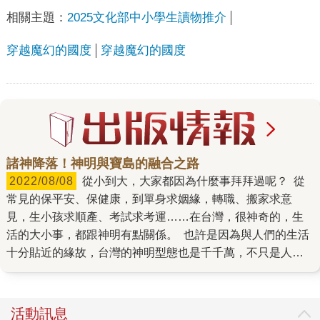
相關主題：
2025文化部中小學生讀物推介
穿越魔幻的國度
穿越魔幻的國度
諸神降落！神明與寶島的融合之路
2022/08/08
從小到大，大家都因為什麼事拜拜過呢？ 從
常見的保平安、保健康，到單身求姻緣，轉職、搬家求意
見，生小孩求順產、考試求考運……在台灣，很神奇的，生
活的大小事，都跟神明有點關係。 也許是因為與人們的生活
十分貼近的緣故，台灣的神明型態也是千千萬，不只是人化
為神，也有動物神以及各種物品神等，大多數台灣人更是對
神明有著不一樣的親近感。 可能也是因為這份不同的情感，
讓祂們在這片土地上，衍生出許多「神」奇趣事。 比如近來
活動訊息