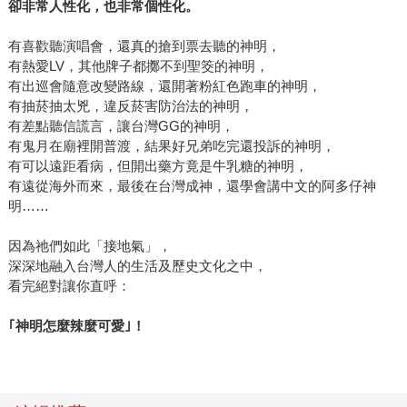
卻非常人性化，也非常個性化。
有喜歡聽演唱會，還真的搶到票去聽的神明，
有熱愛LV，其他牌子都擲不到聖筊的神明，
有出巡會隨意改變路線，還開著粉紅色跑車的神明，
有抽菸抽太兇，違反菸害防治法的神明，
有差點聽信謊言，讓台灣GG的神明，
有鬼月在廟裡開普渡，結果好兄弟吃完還投訴的神明，
有可以遠距看病，但開出藥方竟是牛乳糖的神明，
有遠從海外而來，最後在台灣成神，還學會講中文的阿多仔神
明……
因為祂們如此「接地氣」，
深深地融入台灣人的生活及歷史文化之中，
看完絕對讓你直呼：
｢神明怎麼辣麼可愛｣！