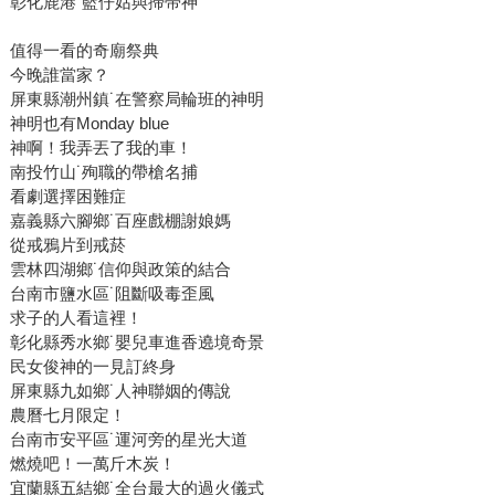
彰化鹿港˙籃仔姑與掃帚神
值得一看的奇廟祭典
今晚誰當家？
屏東縣潮州鎮˙在警察局輪班的神明
神明也有Monday blue
神啊！我弄丟了我的車！
南投竹山˙殉職的帶槍名捕
看劇選擇困難症
嘉義縣六腳鄉˙百座戲棚謝娘媽
從戒鴉片到戒菸
雲林四湖鄉˙信仰與政策的結合
台南市鹽水區˙阻斷吸毒歪風
求子的人看這裡！
彰化縣秀水鄉˙嬰兒車進香遶境奇景
民女俊神的一見訂終身
屏東縣九如鄉˙人神聯姻的傳說
農曆七月限定！
台南市安平區˙運河旁的星光大道
燃燒吧！一萬斤木炭！
宜蘭縣五結鄉˙全台最大的過火儀式