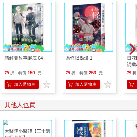
人又怕我們來吃。」
後來受理了好兄弟們的客訴，交涉完後解決方案，大輦指示大夥
準備了鴨蛋，和一桶裝成跟小山一樣高的米，事情才圓滿落幕。
後來因為好兄弟懼怕廣澤尊王的威名，西羅殿要辦普渡時，就會
請廟裡的中壇元帥來執行。自從八仙彩和燈籠掛上中壇元帥的聖
號後，普渡擲筊都有筊了，可見好兄弟真的是對廣澤尊王很敬畏
啊！
請解開故事謎底 04
為怪談點燈 1
日花
詞彙
150
253
79
折
特價
元
79
折
特價
元
79
折
加入購物車
加入購物車
其他人也買