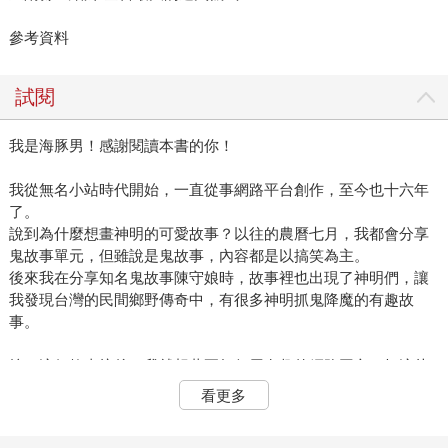
參考資料
試閱
我是海豚男！感謝閱讀本書的你！
我從無名小站時代開始，一直從事網路平台創作，至今也十六年
了。
說到為什麼想畫神明的可愛故事？以往的農曆七月，我都會分享
鬼故事單元，但雖說是鬼故事，內容都是以搞笑為主。
後來我在分享知名鬼故事陳守娘時，故事裡也出現了神明們，讓
我發現台灣的民間鄉野傳奇中，有很多神明抓鬼降魔的有趣故
事。
挖了這個故事坑後，我就想著要如何用有趣的網路圖文，把這片
土地上的各種傳奇故事介紹給大家。
看更多
我在蒐集資料時，對台灣民間信仰中的人神互動印象深刻。信徒
有時會把神擬人化，神明也會跟隨時代，產生不同的變化，這也