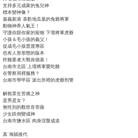
支持多元成家的兔兒神
標本變神像？
嘉義新港˙喜歡地瓜葉的兔爺將軍
動物神界人氣王！
守護你跟你家的寵物˙下壇將軍虎爺
小孩＆毛小孩的義父！
促成毛小孩普渡專區
也有人形形態的版本
炸雞業者大戰肯德基！
台南市北區˙上壇將軍愛吃雞
在警察局裡服務？
台南市學甲區˙派出所裡的虎爺刑警
解救眾生苦痛之神
是男是女？
無性別的觀世音菩薩
少女跌倒變成神
台南市鹽水區˙肉身涅槃成道
真˙海賊後代