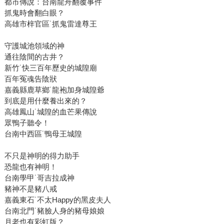
都市傳說：台南龍舟翻覆事件
抓鬼時會翻白眼？
高雄市梓官區˙抓鬼雷達尊王
守護城池領域的神
通往陰間的古井？
新竹˙快三百年歷史的城隍廟
百年冤魂告陰狀
嘉義縣鹿草鄉˙龍袍加身城隍爺
到底是用什麼養出來的？
高雄鳳山˙城隍的血芒果傳說
眾鴨子聽令！
台南中西區˙鴨母王城隍
不只是神明的得力助手
恐龍也有神明！
台南學甲˙哥吉拉成神
豬神不是豬八戒
嘉義東石˙不太Happy的黑皮夫人
台南北門˙豬臉人身的豬母娘娘
月老也有彩虹版？