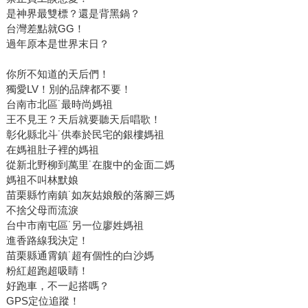
是神界最雙標？還是背黑鍋？
台灣差點就GG！
過年原本是世界末日？
你所不知道的天后們！
獨愛LV！別的品牌都不要！
台南市北區˙最時尚媽祖
王不見王？天后就要聽天后唱歌！
彰化縣北斗˙供奉於民宅的銀樓媽祖
在媽祖肚子裡的媽祖
從新北野柳到萬里˙在腹中的金面二媽
媽祖不叫林默娘
苗栗縣竹南鎮˙如灰姑娘般的落腳三媽
不捨父母而流淚
台中市南屯區˙另一位廖姓媽祖
進香路線我決定！
苗栗縣通霄鎮˙超有個性的白沙媽
粉紅超跑超吸睛！
好跑車，不一起搭嗎？
GPS定位追蹤！