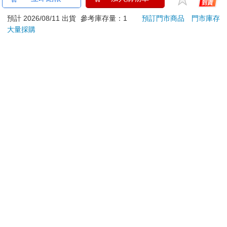
加入金石堂 LINE 官方帳號『完成綁定』，隨時掌握出貨動
預計 2026/08/11 出貨
參考庫存量：1
預訂門市商品
門市庫存
態：
大量採購
提醒您！！
金石堂及銀行均不會請您操作ATM! 如接獲電話要求您前往
ATM提款機，請不要聽從指示，以免受騙上當！
退換貨須知：
**提醒您，鑑賞期不等於試用期，退回商品須為全新狀態**
依據「消費者保護法」第19條及行政院消費者保護處公告之
「通訊交易解除權合理例外情事適用準則」，以下商品購買
後，除商品本身有瑕疵外，將不提供7天的猶豫期：
易於腐敗、保存期限較短或解約時即將逾期。（如：生
鮮食品）
依消費者要求所為之客製化給付。（客製化商品）