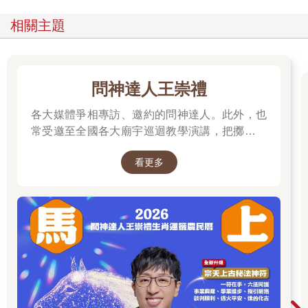
所有在外的家人，在除夕那天都回家了，把最好的食物都拿來祭
拜祖先，煮最後最豐盛晚餐，長輩把錢財分給晚輩，以在黃泉路
相關主題
上使用。也不睡覺，一起等待最後末日一刻的到來。（除夕夜團
圓飯，壓歲錢和守歲的習俗由來）
到了初一，台灣人發現台灣並沒有沉沒，大家都平安地活下來
問神達人王崇禮
了。
原來玉帝被眾神求情後，派遣手下調查真相，知道事實並非如燈
各大媒體爭相專訪、邀約的問神達人。此外，也
猴所說，於是收回命令，並懲罰燈猴。
常受邀至全國各大廟宇巡迴教學演講，把擲筊、
所以人們初一到處出遊、報平安、互道恭喜、到廟裡感謝神明
解籤詩、解夢的邏輯知識技巧，傳授給更多普羅
（過年走春到處拜訪的由來），並放鞭炮和燒香感謝神明幫忙守
看更多
大眾和神職人員。
護。（開驚的由來）
【鬼月唯一沒有普渡的廟？台南市中西區，一塊豬肉引發的客
訴】
農曆七月是台灣大家熟知的鬼月，這個月很多好兄弟會趁著鬼門
開來人間放暑假，陽間的廟宇也在鬼月時期舉辦祭祀普渡，讓好
兄弟能夠在這個月裡吃飽喝足，享用供品和香火。
但台南的南勢街西羅殿，卻沒有在農曆七月關廟門和辦普渡，其
實是因為以前曾辦過普渡，卻發生了廟方擲筊問廣澤尊王普渡是
否辦得圓滿，卻沒有擲到聖筊。