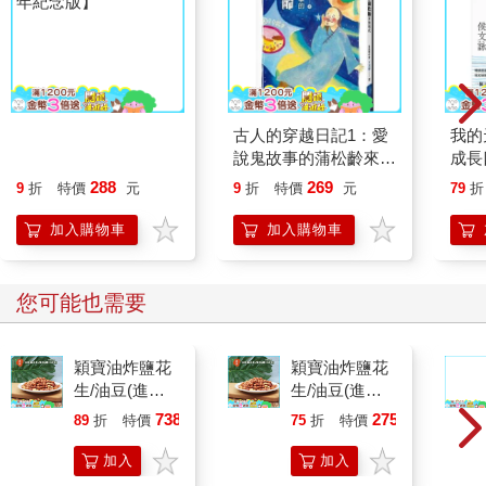
大醫院小醫師【三十週
古人的穿越日記1：愛
我的
年紀念版】
說鬼故事的蒲松齡來到
成長
現代
己】
288
269
9
折
特價
元
9
折
特價
元
79
折
加入購物車
加入購物車
您可能也需要
穎寶油炸鹽花
穎寶油炸鹽花
生/油豆(進口
生/油豆(進口
花生)5台斤
花生)1台斤
738
275
89
折
特價
元
75
折
特價
元
加入
加入