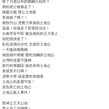
除了月老以外的婚姻介紹所？
我的老公被偷走了！
桃園大園˙雙公土地婆
單身錯了嗎？！
南投竹山˙憑實力單身的土地公
逼逼！祢違反了菸害防治法！
台南市安平區˙被迫戒菸的王大善人
你把我演老了！
彰化花壇白沙坑˙文德宮土地公
一天嗑掉兩萬碗
南投縣中寮鄉˙愛吃泡麵的土地公
台灣科技業守護神
新竹科學園區˙綠色乖乖土地公
拿坡里不行嗎？
清華大學˙就是愛吃肯德基
土地公的多重宇宙！
宣告死亡的土地公
土地公殺人事件！
眾神之王天公伯
禁止員工談戀愛！