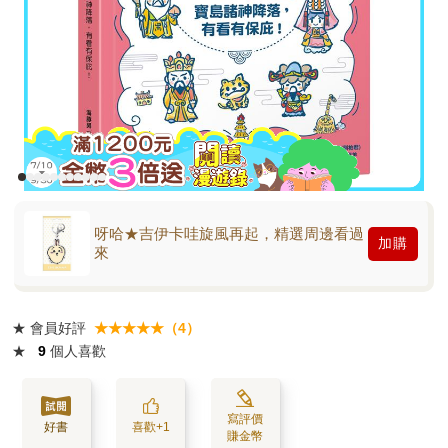
呀哈★吉伊卡哇旋風再起，精選周邊看過
加購
來
★
會員好評
★★★★★（4）
★
9
個人喜歡
寫評價
好書
喜歡+1
賺金幣