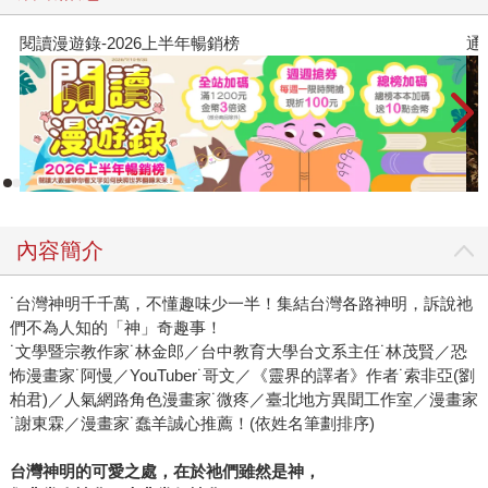
開著粉紅色超跑出巡，每每占據新聞版面的白沙屯媽祖，近
九萬名的香燈腳與祂一同進香的場面極為壯觀；宜蘭的二結
閱讀漫遊錄-2026上半年暢銷榜
通
王公過火儀式，熾熱地燃燒的一萬斤木炭奇景，更是台灣宗
教的珍貴文化資產；跟彰化鹿港的籃仔姑、掃帚神同遊，過
程中身體不由自主地移動，讓體驗過的外國人也驚訝「怎麼
可能」…… 正是因為這些神明在台灣走過了這許多年頭，不
斷與人民的生活、時代相互碰撞、結合，這才造就出這些在
全世界也獨一無二的神奇景象。 還在想暑假要去哪裡玩嗎？
各位不妨就從即將到來的農曆七月限定，在台南安平運河的
內容簡介
好兄弟星光大道——孤棚祭開始吧！
˙台灣神明千千萬，不懂趣味少一半！集結台灣各路神明，訴說祂
們不為人知的「神」奇趣事！
˙文學暨宗教作家˙林金郎／台中教育大學台文系主任˙林茂賢／恐
怖漫畫家˙阿慢／YouTuber˙哥文／《靈界的譯者》作者˙索非亞(劉
柏君)／人氣網路角色漫畫家˙微疼／臺北地方異聞工作室／漫畫家
˙謝東霖／漫畫家˙蠢羊誠心推薦！(依姓名筆劃排序)
台灣神明的可愛之處，在於祂們雖然是神，