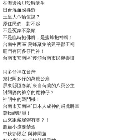
在海邊撿貝殼時誕生
日台混血國姓爺
玉皇大帝輪值說？
原住民們，對不起
不是冤家不聚頭
不是臨時抱佛腳，是蜜蜂抱神腳！
台南中西區˙萬蜂聚集的延平郡王祠
廟門有阿多仔門神！
台南市安南區˙獲頒台南市民榮譽證
阿多仔神在台灣
祭祀阿多仔的萬應公廟
屏東縣恆春鎮˙來自荷蘭的八寶公主
討阿婆內褲穿的魔神仔？
神明中的戰鬥機！
台南市安南區˙日本人成神的飛虎將軍
萬物總動員！
由來跟藏屍體有關？！
照顧小孩要禁酒
中秋節限定˙與神同遊