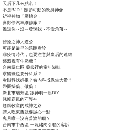
天后下凡來點名！
不是BJD！關節可動的軟身神像
祈福神物「壓轎金」
喜歡停汽車維修廠？
難道你～沒～發現我～不愛角落～
醫療之神大道公
可能是最早的遠距看診
非疫情時代，也要注意與皇后的連結
藥籤裡有牛奶糖？
台南歸仁區˙藥籤裡的童年滋味
求醫籤也要分科系？
看眼科找媽祖？看內科找保生大帝？
帶團採藥、做藥！
新北市瑞芳區˙跟神明一起DIY
翹腳霸氣的守護神
翹腳牧童的成神之路
請人吃東西就要誠心一點
鬼月唯一沒有普渡的廟？
台南市中西區˙一塊豬肉引發的客訴