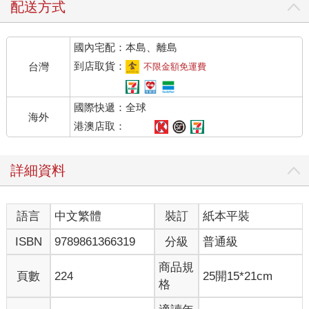
是我想傳達的可愛跟有趣之處。
配送方式
我曾經看過日本旅遊雜誌封面，選擇的是現代街景與廟宇融合的
畫面。仔細想想，我們吸引外國人的，很多是我們習以為常的民
國內宅配：本島、離島
俗文化特色。
也的確有很多外國人來台體驗這些民俗信仰，比如跟著媽祖遶境
到店取貨：
台灣
不限金額免運費
進香、拜月老廟、算命等。
這裡採用了說書的方式，希望能讓大家更加了解這些民俗文化。
國際快遞：全球
也加入了大家都比較好理解的網路迷因，希望能更加深你的記
海外
憶，也讓你會心一笑！
港澳店取：
希望本書的內容可以讓你對神明多一分了解，也可以讓你會心一
詳細資料
笑。下次去拜拜時，也可以跟親友們炫耀一下你的「神」知識
喔！
最後，本書內容見解可能因人而異，僅供大家參考，切勿過度迷
語言
中文繁體
裝訂
紙本平裝
信喔！
ISBN
9789861366319
分級
普通級
【台灣科技業守護神，新竹科學園區的綠色乖乖土地公】
在台灣，大家都知道的綠色乖乖都市傳說。
商品規
頁數
224
25開15*21cm
傳說只要把綠色乖乖放在機器上，就能讓機器乖乖不故障。不管
格
是工程師還是學生，甚至醫院的電腦機台，都可以看到綠色乖乖
放在上面，且還有要記得在有效過期前更換等禁忌。