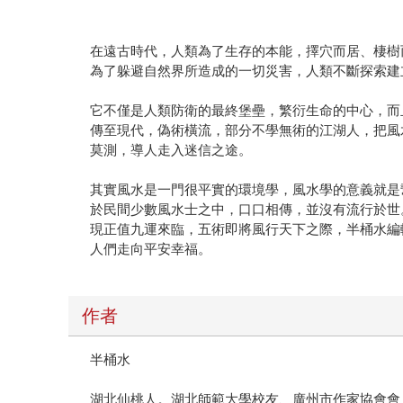
在遠古時代，人類為了生存的本能，擇穴而居、棲樹
為了躲避自然界所造成的一切災害，人類不斷探索建
它不僅是人類防衛的最終堡壘，繁衍生命的中心，而
傳至現代，偽術橫流，部分不學無術的江湖人，把風
莫測，導人走入迷信之途。
其實風水是一門很平實的環境學，風水學的意義就是
於民間少數風水士之中，口口相傳，並沒有流行於世
現正值九運來臨，五術即將風行天下之際，半桶水編
人們走向平安幸福。
作者
半桶水
湖北仙桃人。湖北師範大學校友、廣州市作家協會會