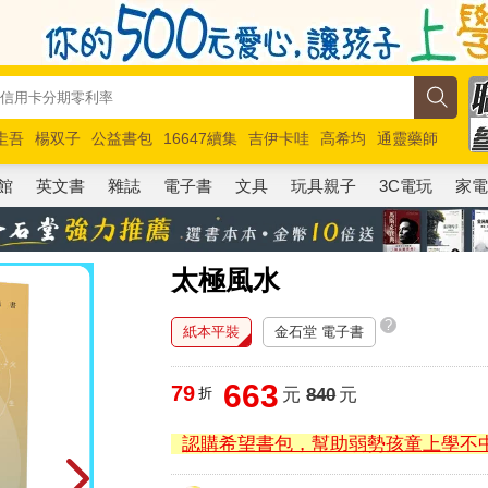
圭吾
楊双子
公益書包
16647續集
吉伊卡哇
高希均
通靈藥師
路邊攤新作
馬斯克
玩具總動員5
超慢跑
館
英文書
雜誌
電子書
文具
玩具親子
3C電玩
家
太極風水
?
紙本平裝
金石堂 電子書
663
79
折
元
840
元
認購希望書包，幫助弱勢孩童上學不