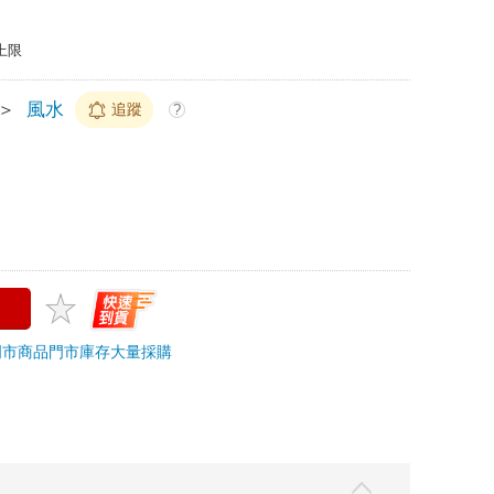
上限
＞
風水
追蹤
?
門市商品
門市庫存
大量採購