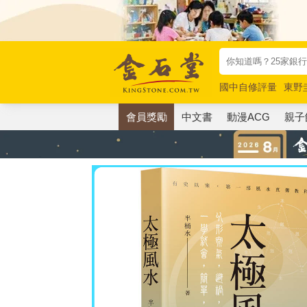
國中自修評量
東野
唯紅花綻放
奧德賽
會員獎勵
中文書
動漫ACG
親子