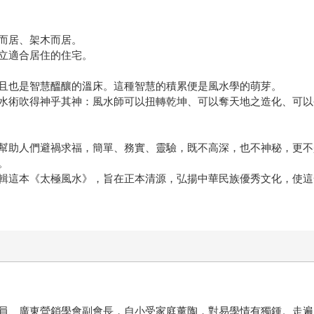
而居、架木而居。
立適合居住的住宅。
且也是智慧醞釀的溫床。這種智慧的積累便是風水學的萌芽。
水術吹得神乎其神：風水師可以扭轉乾坤、可以奪天地之造化、可以
幫助人們避禍求福，簡單、務實、靈驗，既不高深，也不神秘，更不
。
輯這本《太極風水》，旨在正本清源，弘揚中華民族優秀文化，使這
員、廣東營銷學會副會長，自小受家庭薰陶，對易學情有獨鍾。走遍