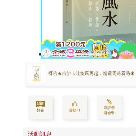
呀哈★吉伊卡哇旋風再起，精選周邊看過來
寫評價
好書
喜歡+1
賺金幣
活動訊息