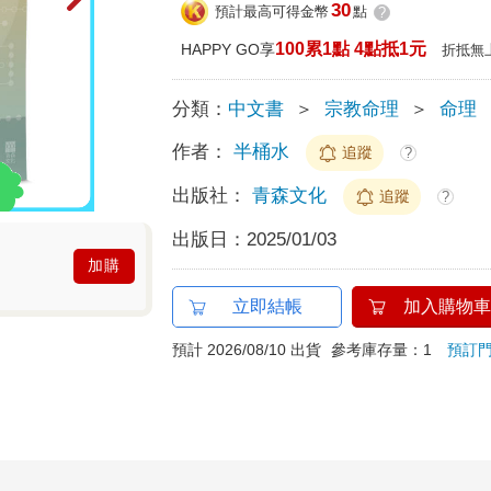
30
預計最高可得金幣
點
?
100累1點 4點抵1元
HAPPY GO享
折抵無
分類：
中文書
＞
宗教命理
＞
命理
作者：
半桶水
追蹤
?
出版社：
青森文化
追蹤
?
出版日：
2025/01/03
加購
立即結帳
加入購物車
預計 2026/08/10 出貨
參考庫存量：1
預訂