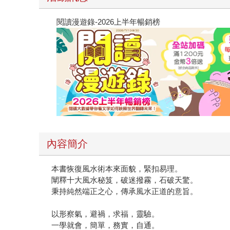
閱讀漫遊錄-2026上半年暢銷榜
內容簡介
本書恢復風水術本來面貌，緊扣易理。
闡釋十大風水秘笈，破迷撥霧，石破天驚。
秉持純然端正之心，傳承風水正道的意旨。
以形察氣，避禍，求福，靈驗。
一學就會，簡單，務實，自通。