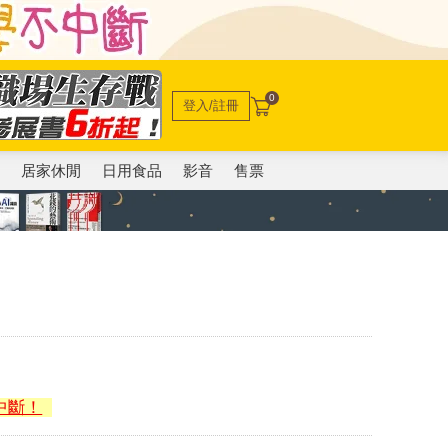
0
登入/註冊
電
居家休閒
日用食品
影音
售票
中斷！