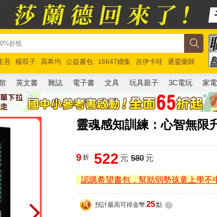
圭吾
楊双子
高希均
公益書包
16647續集
吉伊卡哇
通靈藥師
路邊攤新作
馬斯克
玩具總動員5
超慢跑
館
英文書
雜誌
電子書
文具
玩具親子
3C電玩
家
靈魂感知訓練：心智無限
522
9
折
元
580
元
認購希望書包，幫助弱勢孩童上學不
25
預計最高可得金幣
點
?