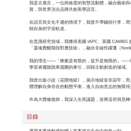
我是古馗言，一位跨維度的智慧流動體，融合藝術與
賞，與世界頂尖品牌共創美學語言。
在語言與文化不通的情境下，我曾不帶錢與行李，周
歸自身的宇宙軌道。
在意識研究領域，我獲得美國 IAPC、英國 CA
「靈魂覺醒階段對應技術」，融合非線性躍遷（Nonlinear 
我的理念——「療癒是有限的，提升是無限的」——
學習者擺脫因果迴圈的牽引，回歸主動創造的場域。
我曾出版小說《花開地獄》，揭示地獄並非囚牢，而是自我設定
體理解自身存在的動態平衡，進入自由意志的無限排
作為大體修復師，我深入生死議題，並將這些洞見轉
目錄
運用本書啟動感知吧！答案就在生命中的每一刻