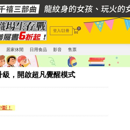
0
登入/註冊
電
居家休閒
日用食品
影音
售票
升級，開啟超凡覺醒模式
中斷！