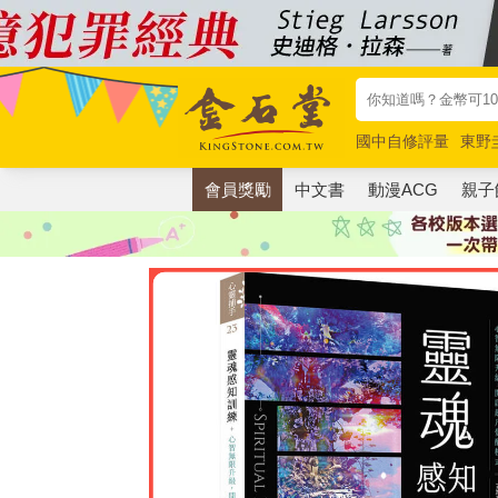
國中自修評量
東野
唯紅花綻放
奧德賽
會員獎勵
中文書
動漫ACG
親子