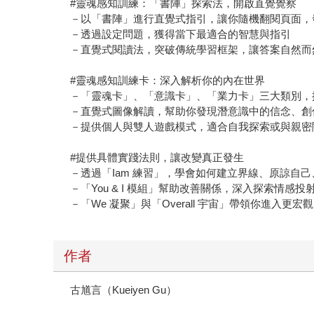
#靈魂感知訓練：「書陣」探索法，開啟直覺覺察
－以「書陣」進行直覺式指引，讓你隨機翻閱頁面，
－透過設定問題，獲得當下最適合的智慧與指引
－直覺式閱讀法，突破傳統學習框架，讓答案自然而
#靈魂感知訓練卡：深入解析你的內在世界
－「靈魂卡」、「意識卡」、「業力卡」三大類別，
－直覺式圖像解讀，幫助你發現潛意識中的信念、創
－提供個人與雙人遊戲模式，適合自我探索或與親密
#提供具體實踐法則，讓改變真正發生
－透過「Iam 練習」，學會如何建立界線、原諒自
－「You & I 模組」幫助改善關係，深入探索情感投
－「We 凝聚」與「Overall 宇宙」帶領你進入更
作者
古馗言（Kueiyen Gu）