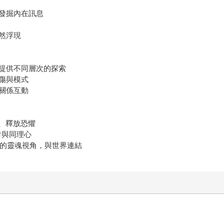
發掘內在訊息
然浮現
提供不同層次的探索
傷與模式
關係互動
己、釋放恐懼
射與同理心
宏觀的靈魂視角，與世界連結