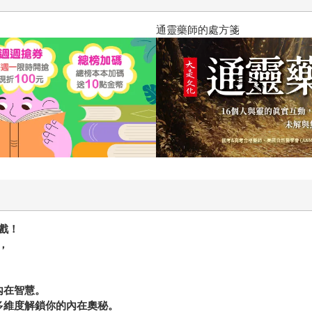
通靈藥師的處方箋
戲！
，
內在智慧。
多維度解鎖你的內在奧秘。