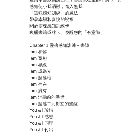
感知使小我消融，進入無我
「靈魂感知訓練」的魔法
帶著幸福和喜悅的祝福
關於靈魂感知訓練卡
喚醒書籍或牌卡、喚醒您的「有意識」
Chapter 1 靈魂感知訓練－書陣
Iam 和解
Iam 寬恕
Iam 界線
Iam 成為光
Iam 超越暗
Iam 存在
Iam 擁有
Iam 消融前的準備
Iam 超越二元對立的覺醒
You & I 珍惜
You & I 感恩
You & I 同理
You & I 付出