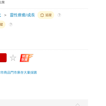
上限
代
＞
靈性療癒/成長
追蹤
?
蹤
?
門市商品
門市庫存
大量採購