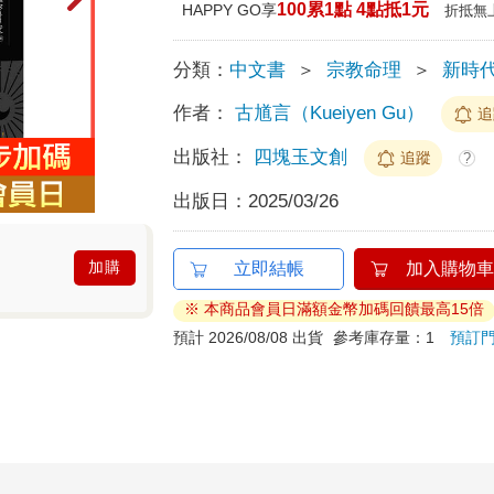
100累1點 4點抵1元
HAPPY GO享
折抵無
分類：
中文書
＞
宗教命理
＞
新時
作者：
古馗言（Kueiyen Gu）
追
出版社：
四塊玉文創
追蹤
?
出版日：
2025/03/26
加購
立即結帳
加入購物車
※ 本商品會員日滿額金幣加碼回饋最高15倍
預計 2026/08/08 出貨
參考庫存量：1
預訂