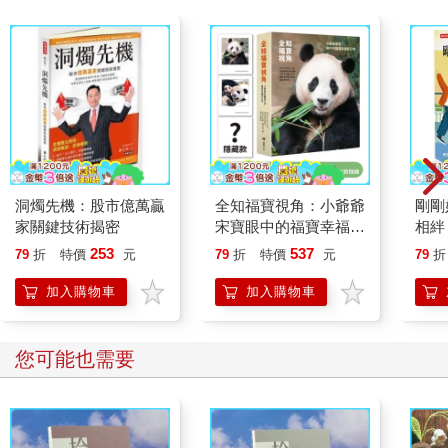
洞燭先機：股市億萬贏
全知福寶視角：小爺爺
剛剛
家關鍵技術揭密
宋寶眼中的福寶幸福肥
相絆
日常（首刷限量贈：拍
要的
253
537
79
折
特價
元
79
折
特價
元
79
折
立得風格透卡一張）
加入購物車
加入購物車
您可能也需要