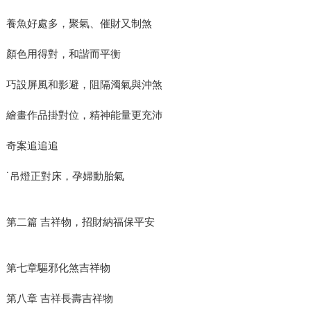
養魚好處多，聚氣、催財又制煞
顏色用得對，和諧而平衡
巧設屏風和影避，阻隔濁氣與沖煞
繪畫作品掛對位，精神能量更充沛
奇案追追追
˙吊燈正對床，孕婦動胎氣
第二篇 吉祥物，招財納福保平安
第七章驅邪化煞吉祥物
第八章 吉祥長壽吉祥物