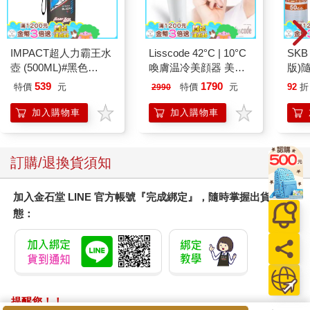
IMPACT超人力霸王水
Lisscode 42°C | 10°C
SKB
壺 (500ML)#黑色
喚膚温冷美顔器 美膚
版)
IMUTB01BK
儀
539
1790
特價
元
特價
元
92
折
2990
加入購物車
加入購物車
訂購/退換貨須知
加入金石堂 LINE 官方帳號『完成綁定』，隨時掌握出貨動
態：
提醒您！！