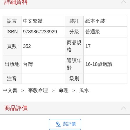
詳細資料
語言
中文繁體
裝訂
紙本平裝
ISBN
9789867233929
分級
普通級
商品規
頁數
352
17
格
適讀年
出版地
台灣
16-18歲適讀
齡
注音
級別
中文書
＞
宗教命理
＞
命理
＞
風水
商品評價
寫評價