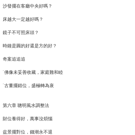
沙發擺在客廳中央好嗎？
床越大一定越好嗎？
鏡子不可照床頭？
時鐘是圓的好還是方的好？
奇案追追追
˙佛像未妥善收藏，家庭難和睦
˙古董擺錯位，盛極轉為衰
第六章 聰明風水調整法
財位養得好，萬事沒煩惱
盆景擺對位，錢潮永不退