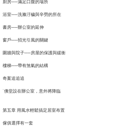
廚房──滿足口腹的場所
浴室──洗滌汙穢與辛勞的所在
書房──辦公室的延伸
窗戶──招光引風的關鍵
圍牆與院子──房屋的保護與緩衝
樓梯──帶有煞氣的結構
奇案追追追
˙佛堂設在辦公室，意外將降臨
第五章 用風水輕鬆搞定居室布置
傢俱選擇有一套