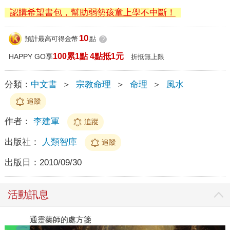
認購希望書包，幫助弱勢孩童上學不中斷！
10
預計最高可得金幣
點
?
100累1點 4點抵1元
HAPPY GO享
折抵無上限
分類：
中文書
＞
宗教命理
＞
命理
＞
風水
追蹤
作者：
李建軍
追蹤
出版社：
人類智庫
追蹤
出版日：
2010/09/30
活動訊息
閱讀漫遊錄-2026上半年暢銷榜
通