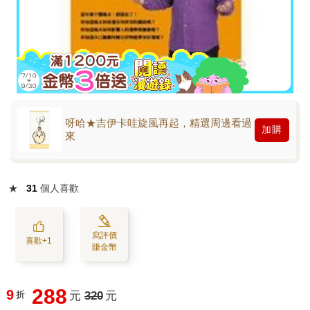
呀哈★吉伊卡哇旋風再起，精選周邊看過
加購
來
★
31
個人喜歡
寫評價
喜歡+1
賺金幣
288
9
折
元
320
元