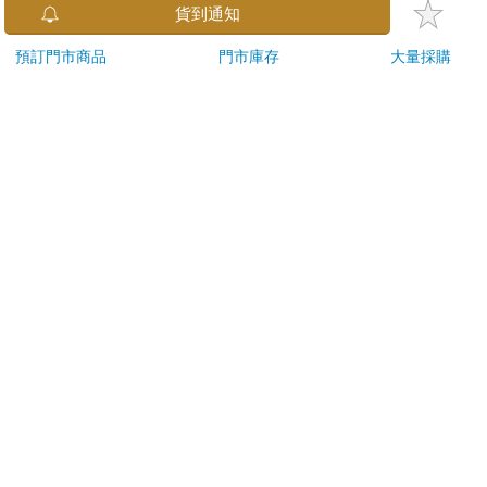
金石堂及銀行均不會請您操作ATM! 如接獲電話要求您前往
貨到通知
ATM提款機，請不要聽從指示，以免受騙上當！
預訂門市商品
門市庫存
大量採購
退換貨須知：
**提醒您，鑑賞期不等於試用期，退回商品須為全新狀態**
依據「消費者保護法」第19條及行政院消費者保護處公告之
「通訊交易解除權合理例外情事適用準則」，以下商品購買
後，除商品本身有瑕疵外，將不提供7天的猶豫期：
易於腐敗、保存期限較短或解約時即將逾期。（如：生
鮮食品）
依消費者要求所為之客製化給付。（客製化商品）
報紙、期刊或雜誌。（含MOOK、外文雜誌）
經消費者拆封之影音商品或電腦軟體。
非以有形媒介提供之數位內容或一經提供即為完成之線
上服務，經消費者事先同意始提供。（如：電子書、電
子雜誌、下載版軟體、虛擬商品…等）
已拆封之個人衛生用品。（如：內衣褲、刮鬍刀、除毛
刀…等）
若非上列種類商品，均享有到貨7天的猶豫期（含例假