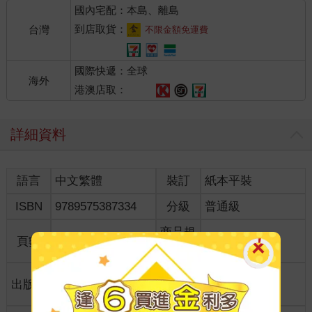
國內宅配：本島、離島
到店取貨：
台灣
不限金額免運費
國際快遞：全球
海外
港澳店取：
詳細資料
語言
中文繁體
裝訂
紙本平裝
ISBN
9789575387334
分級
普通級
商品規
頁數
192
格
適讀年
出版地
台灣
全齡適讀
齡