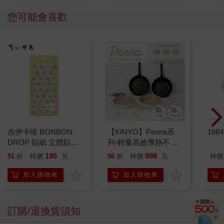
您可能會喜歡
吉伊卡哇 BONBON
【KINYO】Penna系
166
DROP 貼紙 立體貼紙
列-輕量高效導熱不沾
水晶貼紙 手帳貼 裝飾
平煎鍋30cm
195
999
51
折
特價
元
56
折
特價
元
特價
貼紙 手機貼紙 小八貓
兔兔 Chiikawa
加入購物車
加入購物車
訂購/退換貨須知