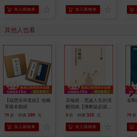
加入購物車
加入購物車
其他人也看
【福慧吉祥套組】地藏
百喻經：荒誕人生的清
金剛
菩薩本願經
醒指南【佛教徒必讀經
典08】
189
315
79
折
特價
元
9
折
特價
元
79
折
加入購物車
加入購物車