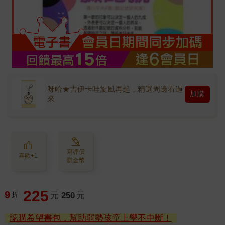
呀哈★吉伊卡哇旋風再起，精選周邊看過
加購
來
寫評價
喜歡+1
賺金幣
225
9
折
元
250
元
認購希望書包，幫助弱勢孩童上學不中斷！