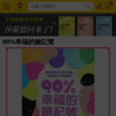
0
90%幸福的臉記號