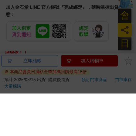
加入金石堂 LINE 官方帳號『完成綁定』，隨時掌握出貨動
會
態：
員
日
提醒您！！
金石堂及銀行均不會請您操作ATM! 如接獲電話要求您前往
立即結帳
加入購物車
ATM提款機，請不要聽從指示，以免受騙上當！
※ 本商品會員日滿額金幣加碼回饋最高15倍
退換貨須知：
預計 2026/08/15 出貨
購買後進貨
預訂門市商品
門市庫存
大量採購
**提醒您，鑑賞期不等於試用期，退回商品須為全新狀態**
依據「消費者保護法」第19條及行政院消費者保護處公告之
「通訊交易解除權合理例外情事適用準則」，以下商品購買
後，除商品本身有瑕疵外，將不提供7天的猶豫期：
易於腐敗、保存期限較短或解約時即將逾期。（如：生
鮮食品）
依消費者要求所為之客製化給付。（客製化商品）