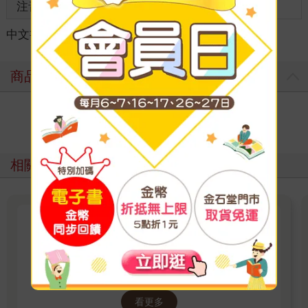
注音
級別
中文書
＞
宗教命理
＞
命理
＞
面相
商品評價
寫評價
相關主題
金剛經
《易經白話講座》暢銷書作者王思迅新作，逐字
逐句，與我們分享佛陀的體悟
看更多