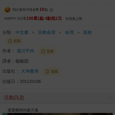
10
預計最高可得金幣
點
?
100累1點 4點抵1元
HAPPY GO享
折抵無上限
分類：
中文書
＞
宗教命理
＞
命理
＞
面相
追蹤
作者：
瀧川平州
追蹤
譯者：
楊藝韻
出版社：
大坤書局
追蹤
出版日：
2011/01/06
活動訊息
-2026上半年暢銷榜
通靈藥師的處方