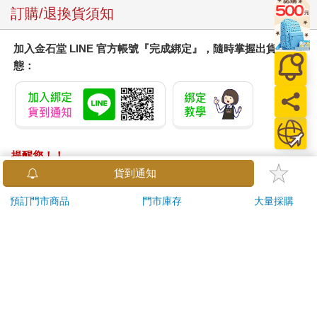
訂購/退換貨須知
加入金石堂 LINE 官方帳號『完成綁定』，隨時掌握出貨動
態：
提醒您！！
金石堂及銀行均不會請您操作ATM! 如接獲電話要求您前往
貨到通知
ATM提款機，請不要聽從指示，以免受騙上當！
預訂門市商品
門市庫存
大量採購
退換貨須知：
**提醒您，鑑賞期不等於試用期，退回商品須為全新狀態**
依據「消費者保護法」第19條及行政院消費者保護處公告之
「通訊交易解除權合理例外情事適用準則」，以下商品購買
後，除商品本身有瑕疵外，將不提供7天的猶豫期：
易於腐敗、保存期限較短或解約時即將逾期。（如：生