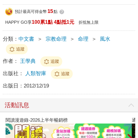
15
預計最高可得金幣
點
?
100累1點 4點抵1元
HAPPY GO享
折抵無上限
分類：
中文書
＞
宗教命理
＞
命理
＞
風水
追蹤
作者：
王學典
追蹤
出版社：
人類智庫
追蹤
出版日：
2012/12/19
活動訊息
閱讀漫遊錄-2026上半年暢銷榜
通