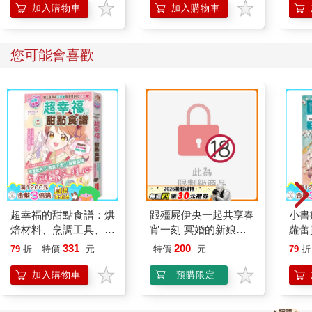
加入購物車
加入購物車
您可能會喜歡
超幸福的甜點食譜：烘
跟殭屍伊央一起共享春
小書
焙材料、烹調工具、可
宵一刻 冥婚的新娘番
蘿蕾
愛配色【閃亮女孩6】
外篇
331
200
79
折
特價
元
特價
元
79
折
加入購物車
預購限定