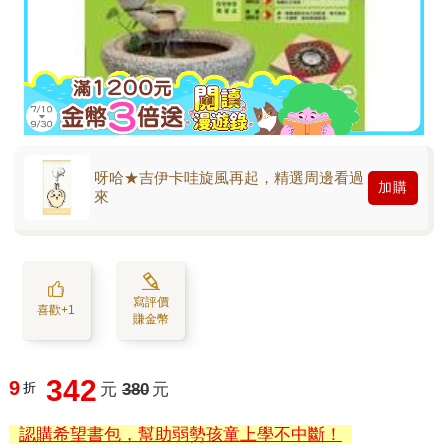
呀哈★吉伊卡哇旋風再起，精選周邊看過
加購
來
寫評價
喜歡+1
賺金幣
342
9
折
元
380
元
認購希望書包，幫助弱勢孩童上學不中斷！