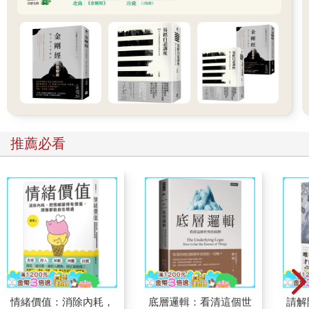
推薦必看
情緒價值：消除內耗，
底層邏輯：看清這個世
請解