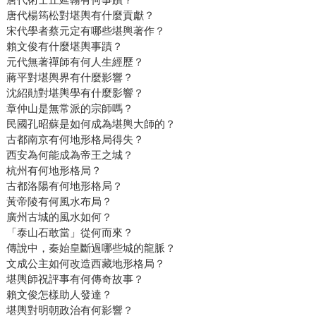
唐代楊筠松對堪輿有什麼貢獻？
宋代學者蔡元定有哪些堪輿著作？
賴文俊有什麼堪輿事蹟？
元代無著禪師有何人生經歷？
蔣平對堪輿界有什麼影響？
沈紹勛對堪輿學有什麼影響？
章仲山是無常派的宗師嗎？
民國孔昭蘇是如何成為堪輿大師的？
古都南京有何地形格局得失？
西安為何能成為帝王之城？
杭州有何地形格局？
古都洛陽有何地形格局？
黃帝陵有何風水布局？
廣州古城的風水如何？
「泰山石敢當」從何而來？
傳說中，秦始皇斷過哪些城的龍脈？
文成公主如何改造西藏地形格局？
堪輿師祝評事有何傳奇故事？
賴文俊怎樣助人發達？
堪輿對明朝政治有何影響？