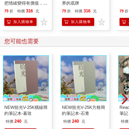
把情緒變得有價值，跟
界的底牌
誰都能自在相處
316
316
79
折
特價
元
79
折
特價
元
79
折
加入購物車
加入購物車
您可能也需要
NEW拾光V-25K橫線簡
NEW拾光V-25K方格簡
Read
約筆記本-暮玫
約筆記本-石青
筆記 
240
240
特價
元
特價
元
特價