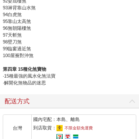
92委屈樓煞
93淋背靠山水煞
94白虎煞
95靠山太高煞
96無朝陽樓煞
97天斬煞
98壁刀煞
99臨窗過近煞
100屋簷對沖煞
第四章
15
種化煞寶物
‧15種最強的風水化煞法寶
‧解開化煞物品的迷思
配送方式
國內宅配：本島、離島
到店取貨：
台灣
不限金額免運費