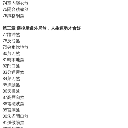
74室內曬衣煞
75陽台積穢煞
76鐵格網煞
第三章
避掉屋邊外局煞，人生運勢才會好
77路沖煞
78反弓煞
79尖角銳地煞
80剪刀煞
81畸零地煞
82鬥口煞
83分運屋煞
84菜刀煞
85攔腰煞
86天橋煞
87高煙囪煞
88電磁波煞
89宮廟煞
90朱雀開口煞
91孤傲陽煞