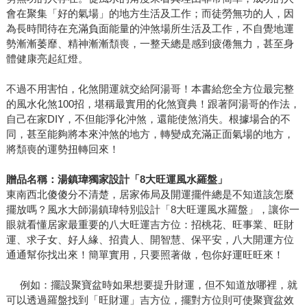
會在聚集「好的氣場」的地方生活及工作；而徒勞無功的人，因
為長時間待在充滿負面能量的沖煞場所生活及工作，不自覺地運
勢漸漸萎靡、精神漸漸頹喪，一整天總是感到疲倦無力，甚至身
體健康亮起紅燈。
不過不用害怕，化煞開運就交給阿湯哥！本書給您全方位最完整
的風水化煞100招，堪稱最實用的化煞寶典！跟著阿湯哥的作法，
自己在家DIY，不但能淨化沖煞，還能使煞消失。根據場合的不
同，甚至能夠將本來沖煞的地方，轉變成充滿正面氣場的地方，
將頹喪的運勢扭轉回來！
贈品名稱：湯鎮瑋獨家設計「
8
大旺運風水羅盤」
東南西北傻傻分不清楚，居家佈局及開運擺件總是不知道該怎麼
擺放嗎？風水大師湯鎮瑋特別設計「8大旺運風水羅盤」，讓你一
眼就看懂居家最重要的八大旺運吉方位：招桃花、旺事業、旺財
運、求子女、好人緣、招貴人、開智慧、保平安，八大開運方位
通通幫你找出來！簡單實用，只要照著做，包你好運旺旺來！
例如：擺設聚寶盆時如果想要提升財運，但不知道放哪裡，就
可以透過羅盤找到「旺財運」吉方位，擺對方位則可使聚寶盆效