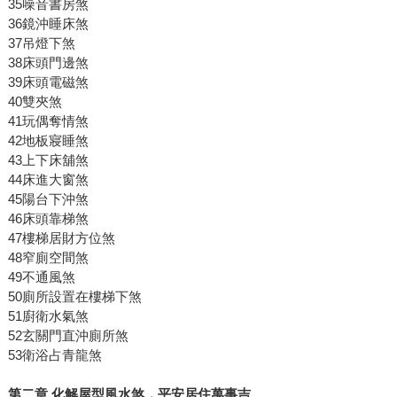
35噪音書房煞
36鏡沖睡床煞
37吊燈下煞
38床頭門邊煞
39床頭電磁煞
40雙夾煞
41玩偶奪情煞
42地板寢睡煞
43上下床舖煞
44床進大窗煞
45陽台下沖煞
46床頭靠梯煞
47樓梯居財方位煞
48窄廁空間煞
49不通風煞
50廁所設置在樓梯下煞
51廚衛水氣煞
52玄關門直沖廁所煞
53衛浴占青龍煞
第二章
化解屋型風水煞，平安居住萬事吉