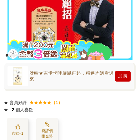
呀哈★吉伊卡哇旋風再起，精選周邊看過
加購
來
★
會員好評
★★★★★（1）
★
2
個人喜歡
寫評價
喜歡+1
賺金幣