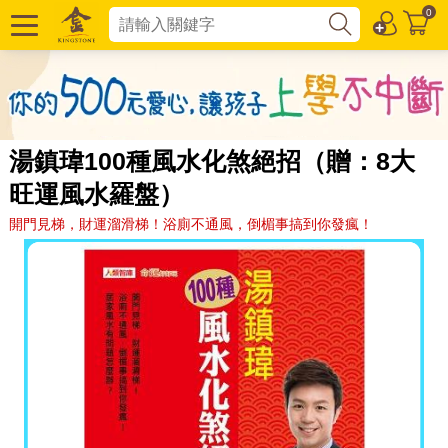
0
湯鎮瑋100種風水化煞絕招（贈：8大
旺運風水羅盤）
開門見梯，財運溜滑梯！浴廁不通風，倒楣事搞到你發瘋！