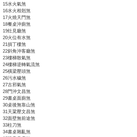
15水火氣煞
16水火相剋煞
17火燒天門煞
18餐桌沖廁煞
19灶見廳煞
20火位有水煞
21損丁樓煞
22斜角沖客廳煞
23樓梯散氣煞
24樓梯逆轉氣流煞
25橫梁壓頭煞
26污水穢煞
27古邪氣煞
28門沖文昌煞
29書桌面廁煞
30桌後無靠山煞
31天粱壓文昌煞
32面壁無前途煞
33柱刀煞
34書桌雜亂煞