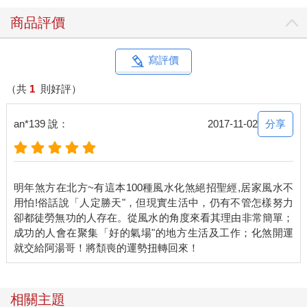
商品評價
寫評價
（共
1
則好評）
分享
an*139 說：
2017-11-02
明年煞方在北方~有這本100種風水化煞絕招聖經,居家風水不
用怕!俗話說「人定勝天"，但現實生活中，仍有不管怎樣努力
卻都徒勞無功的人存在。從風水的角度來看其理由非常簡單；
成功的人會在聚集「好的氣場"的地方生活及工作；化煞開運
相關主題