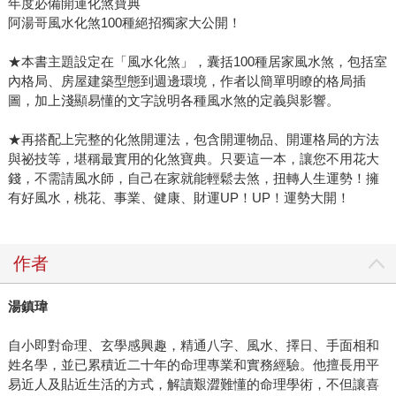
年度必備開運化煞寶典
阿湯哥風水化煞100種絕招獨家大公開！
★本書主題設定在「風水化煞」，囊括100種居家風水煞，包括室
內格局、房屋建築型態到週邊環境，作者以簡單明瞭的格局插
圖，加上淺顯易懂的文字說明各種風水煞的定義與影響。
★再搭配上完整的化煞開運法，包含開運物品、開運格局的方法
與祕技等，堪稱最實用的化煞寶典。只要這一本，讓您不用花大
錢，不需請風水師，自己在家就能輕鬆去煞，扭轉人生運勢！擁
有好風水，桃花、事業、健康、財運UP！UP！運勢大開！
作者
湯鎮瑋
自小即對命理、玄學感興趣，精通八字、風水、擇日、手面相和
姓名學，並已累積近二十年的命理專業和實務經驗。他擅長用平
易近人及貼近生活的方式，解讀艱澀難懂的命理學術，不但讓喜