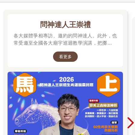
問神達人王崇禮
各大媒體爭相專訪、邀約的問神達人。此外，也
常受邀至全國各大廟宇巡迴教學演講，把擲筊、
解籤詩、解夢的邏輯知識技巧，傳授給更多普羅
看更多
大眾和神職人員。