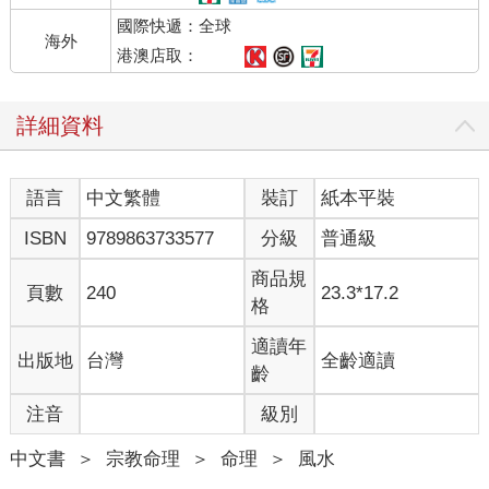
國際快遞：全球
海外
港澳店取：
詳細資料
語言
中文繁體
裝訂
紙本平裝
ISBN
9789863733577
分級
普通級
商品規
頁數
240
23.3*17.2
格
適讀年
出版地
台灣
全齡適讀
齡
注音
級別
中文書
＞
宗教命理
＞
命理
＞
風水