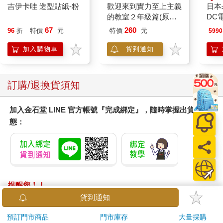
吉伊卡哇 造型貼紙-粉
歡迎來到實力至上主義
日本
的教室２年級篇(原作)
DC
加購午睡枕【特裝版】
Y62
67
260
96
折
特價
元
特價
元
5990
加入購物車
貨到通知
訂購/退換貨須知
加入金石堂 LINE 官方帳號『完成綁定』，隨時掌握出貨動
態：
提醒您！！
金石堂及銀行均不會請您操作ATM! 如接獲電話要求您前往
貨到通知
ATM提款機，請不要聽從指示，以免受騙上當！
預訂門市商品
門市庫存
大量採購