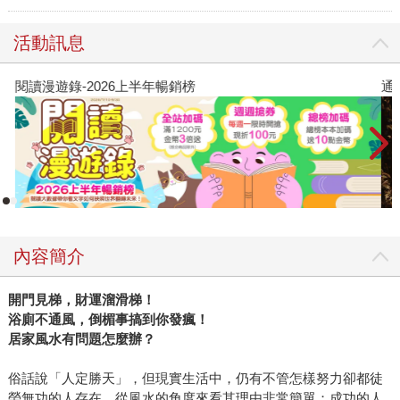
活動訊息
閱讀漫遊錄-2026上半年暢銷榜
通
內容簡介
開門見梯，財運溜滑梯！
浴廁不通風，倒楣事搞到你發瘋！
居家風水有問題怎麼辦？
俗話說「人定勝天」，但現實生活中，仍有不管怎樣努力卻都徒
勞無功的人存在。從風水的角度來看其理由非常簡單；成功的人