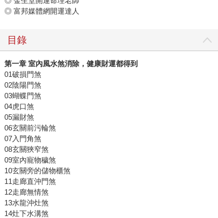
◎ 金生堂開運命理老師
◎ 富邦媒體網開運達人
目錄
第一章
室內風水煞消除，健康財運都得到
01破損門煞
02陰陽門煞
03蝴蝶門煞
04虎口煞
05漏財煞
06玄關前污輪煞
07入門角煞
08玄關狹窄煞
09室內寵物穢煞
10玄關旁的儲物櫃煞
11走廊直沖門煞
12走廊無情煞
13水龍沖灶煞
14灶下水溝煞