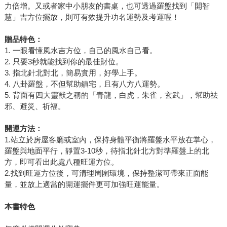
力倍增。又或者家中小朋友的書桌，也可透過羅盤找到「開智
慧」吉方位擺放，則可有效提升功名運勢及考運喔！
贈品特色：
1. 一眼看懂風水吉方位，自己的風水自己看。
2. 只要3秒就能找到你的最佳財位。
3. 指北針北對北，簡易實用，好學上手。
4. 八卦羅盤，不但幫助鎮宅，且有八方八運勢。
5. 背面有四大靈獸之稱的「青龍，白虎，朱雀，玄武」，幫助祛
邪、避災、祈福。
開運方法：
1.站立於房屋客廳或室內，保持身體平衡將羅盤水平放在掌心，
羅盤與地面平行，靜置3-10秒，待指北針北方對準羅盤上的北
方，即可看出此處八種旺運方位。
2.找到旺運方位後，可清理周圍環境，保持整潔可帶來正面能
量，並放上適當的開運擺件更可加強旺運能量。
本書特色