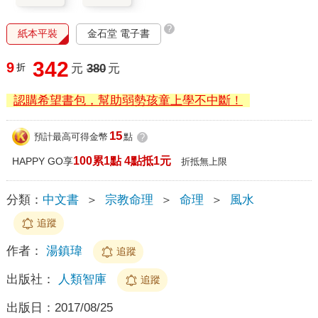
?
紙本平裝
金石堂 電子書
342
9
折
元
380
元
認購希望書包，幫助弱勢孩童上學不中斷！
15
預計最高可得金幣
點
?
100累1點 4點抵1元
HAPPY GO享
折抵無上限
分類：
中文書
＞
宗教命理
＞
命理
＞
風水
追蹤
作者：
湯鎮瑋
追蹤
出版社：
人類智庫
追蹤
出版日：
2017/08/25