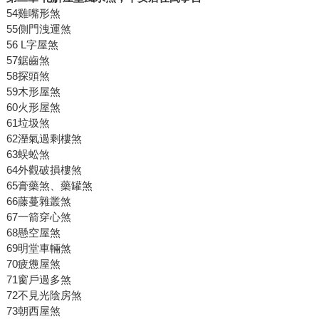
54雞嘴形煞
55側門洩運煞
56 L字屋煞
57鋸齒煞
58探頭煞
59木形屋煞
60火形屋煞
61垃圾煞
62溼氣過剩樓煞
63蜈蚣煞
64外觀破損樓煞
65膏藥煞、藥罐煞
66藤蔓雜叢煞
67一箭穿心煞
68懸空屋煞
69明堂車輛煞
70疲憊屋煞
71窗戶過多煞
72不見光陰房煞
73朝西屋煞