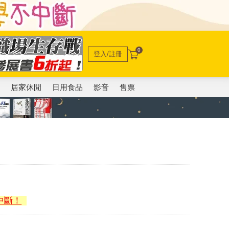
0
登入/註冊
電
居家休閒
日用食品
影音
售票
中斷！