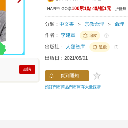
100累1點 4點抵1元
HAPPY GO享
折抵無
分類：
中文書
＞
宗教命理
＞
命理
作者：
李建軍
追蹤
?
出版社：
人類智庫
追蹤
?
出版日：
2021/05/01
加購
貨到通知
預訂門市商品
門市庫存
大量採購