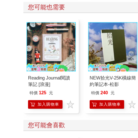
您可能也需要
Reading Journal閱讀
NEW拾光V-25K橫線簡
筆記 [浪漫]
約筆記本-松影
125
240
特價
元
特價
元
加入購物車
加入購物車
您可能會喜歡