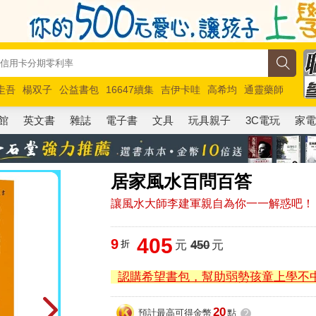
圭吾
楊双子
公益書包
16647續集
吉伊卡哇
高希均
通靈藥師
路邊攤新作
馬斯克
玩具總動員5
超慢跑
館
英文書
雜誌
電子書
文具
玩具親子
3C電玩
家
居家風水百問百答
讓風水大師李建軍親自為你一一解惑吧！
405
9
折
元
450
元
認購希望書包，幫助弱勢孩童上學不
20
預計最高可得金幣
點
?