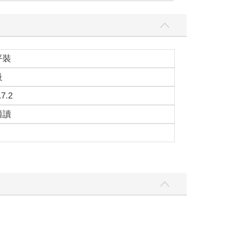
平裝
級
17.2
適讀