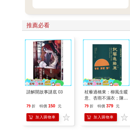
推薦必看
請解開故事謎底 03
杖藜過橋東：柳風生暖
意、杏雨不濕衣；陳亮
恭談以心轉境的適齡漫
150
379
79
折
特價
元
79
折
特價
元
想
加入購物車
加入購物車