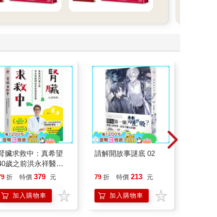
腎臟求救中：真希望
請解開故事謎底 02
臺灣漫
40歲之前洪永祥醫師
就告訴我這些事
379
213
79
折
特價
元
79
折
特價
元
79
折
加入購物車
加入購物車
加