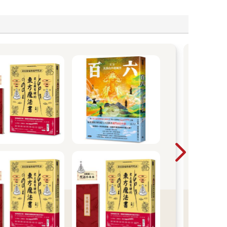
《易
新作
體悟