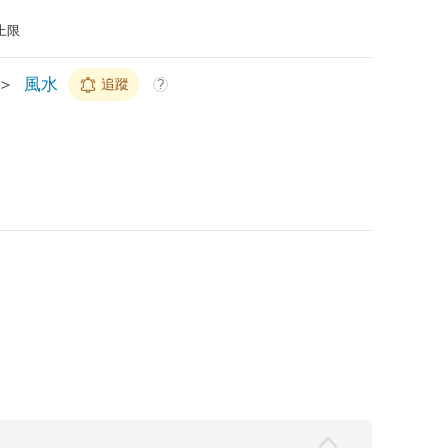
上限
＞
風水
追蹤
?