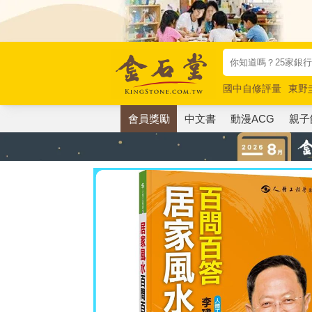
國中自修評量
東野
唯紅花綻放
奧德賽
會員獎勵
中文書
動漫ACG
親子