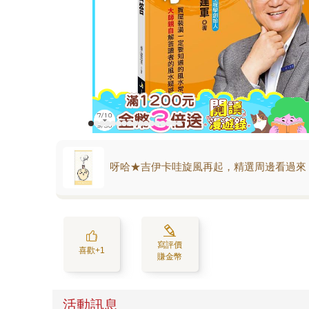
呀哈★吉伊卡哇旋風再起，精選周邊看過來
寫評價
喜歡+1
賺金幣
活動訊息