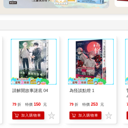
請解開故事謎底 04
為怪談點燈 1
150
253
79
折
特價
元
79
折
特價
元
加入購物車
加入購物車