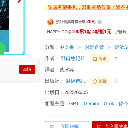
認購希望書包，幫助弱勢孩童上學不
20
預計最高可得金幣
點
?
100累1點 4點抵1元
HAPPY GO享
折抵無
分類：
中文書
＞
財經企管
＞
經濟/
作者：
野口悠紀雄
追蹤
?
加購
譯者：
葉冰婷
出版社：
財經傳訊
追蹤
?
出版日：
2025/06/05
相關主題：
GPT、Gemini、Grok..
立即結帳
加入購物車