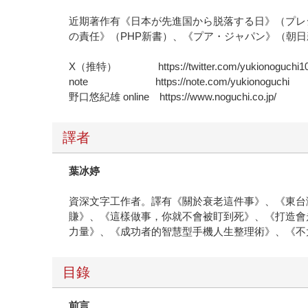
近期著作有《日本が先進国から脱落する日》（プレ
の責任》（PHP新書）、《プア・ジャパン》（朝
X（推特） https://twitter.com/yukionoguchi1
note https://note.com/yukionoguchi
野口悠紀雄 online https://www.noguchi.co.jp/
譯者
葉冰婷
資深文字工作者。譯有《關於衰老這件事》、《東台
賺》、《這樣做事，你就不會被盯到死》、《打造會
力量》、《成功者的智慧型手機人生整理術》、《不
目錄
前言