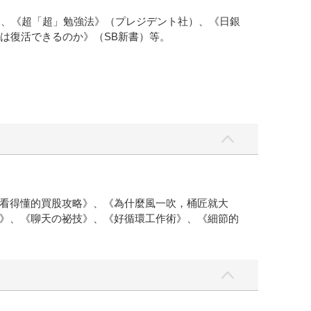
）、《超「超」勉強法》（プレジデント社）、《日銀
は復活できるのか》（SB新書）等。
看得懂的買股攻略》、《為什麼風一吹，桶匠就大
》、《聊天の祕技》、《好循環工作術》、《細節的