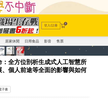
0
登入/註冊
電
居家休閒
日用食品
影音
售票
命：全方位剖析生成式人工智慧所
展、個人前途等全面的影響與如何
 電子書