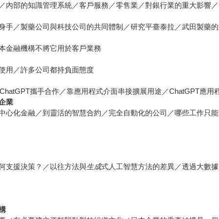
／內部的知識管理系統／客戶服務／零售業／對銀行業的重大影響／
身手／製藥公司與科技公司的共同體制／研究平臺泰拉／武田製藥的
本金融機構不將它用於客戶業務
使用／許多公司都持負面態度
ChatGPT攜手合作／靠應用程式介面串接擴展用途／ChatGPT應
企業
中心化金融／到靈活的智慧合約／完全自動化的公司／哪些工作只能
何支援決策？／以往方法與
生成
式人工智慧方法的差異／透過大數據
構