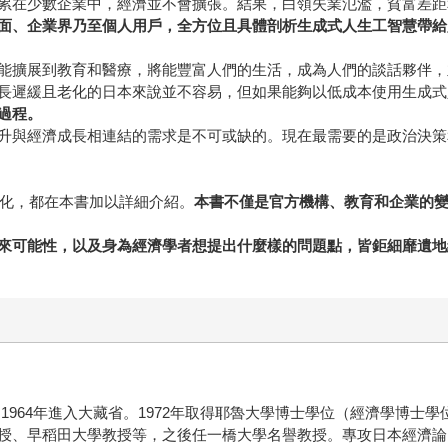
累在少數企業中，經濟並不會擴張。結果，白領失業氾濫，貧富差距
面、企業界乃至個人用戶，全方位且具體剖析生成式人生工智慧帶給
能擴展到教育和醫療，將能豐富人們的生活，成為人們的談話夥伴，
長遲緩且老化的日本來說並不容易，但如果能夠以低成本使用生成式
過程。
升與經濟成長相連結的需求是不可或缺的。現在最需要的是政治決策
變化，都在本書加以詳細介紹。
本書不僅是官方機構、教育和企業的
來可能性，以及身為經濟學者想提出什麼樣的問題點，皆鉅細靡遺地
部。1964年進入大藏省。1972年取得耶魯大學博士學位（經濟學博
授、早稻田大學教授等，之後任一橋大學名譽教授。專攻日本經濟論