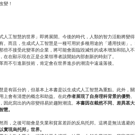
改變！
式人工智慧的世界」即將展開。今後的時代，人類的智力活動將變得
有。而且，生成式人工智慧是一種可用於多種用途的「通用技術」。
那些不接受此變革的企業，將可能會面臨毀滅性的成本增加和陷入不
，在在顯示現在正是企業領導者該開始內部創新的時刻了。
革而不引進新技術，肯定會在世界進步的潮流中遠遠落後。
慧是有區分的，但基本上本書是以生成式人工智慧為重點。此外，關
用上會有清楚的概念和助益。在此
作者展現了自身理科背景的優勢
。
，因此寫出的內容變得易於趨附潮流。
本書因在截然不同、差異甚大
智慧。
然而，之後可能會是失業和貧富差距的反烏托邦。這將是無法逃避的
以實現烏托邦」世界。