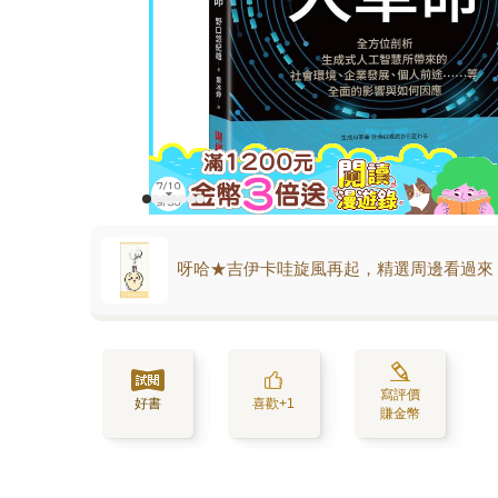
呀哈★吉伊卡哇旋風再起，精選周邊看過來
寫評價
好書
喜歡+1
賺金幣