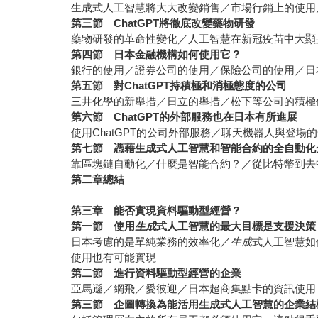
生成式人工智慧將大大改變銷售／市場行銷上的使用
第三節
ChatGPT
將徹底改變藥物研發
藥物研發的革命性變化／人工智慧在新冠疫苗中大顯
第四節
日本金融機構如何使用它？
銀行的使用／證券公司的使用／保險公司的使用／日
第五節 對ChatGPT持積極和消極態度的公司
三井化學的新舉措／日立的舉措／松下等公司的積極
第六節
ChatGPT
的外部服務也在日本有所進展
使用ChatGPT的公司外部服務／聊天機器人與登場的
第七節
憑藉生成式人工智慧和智能合約的全自動化
靠區塊鏈自動化／什麼是智能合約？／從比特幣到去
第二章總結
第三章 能否實現資料驅動型經營？
第一節 使用
生成
式人工智慧
的最大目標是支援決策
日本考慮的是單純業務的效率化／
生成
式人工智慧如
使用也有可能實現
第二節 進行資料驅動型經營的企業
亞馬遜／網飛／愛彼迎／日本超商集點卡的資訊使用
第三節 企圖轉換為能活用生成式人工智慧的企業結