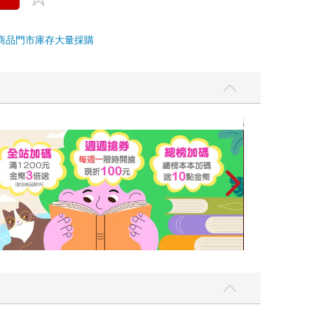
商品
門市庫存
大量採購
讀懂全球首富極