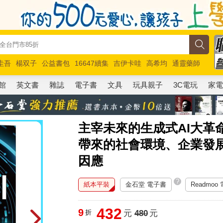
圭吾
楊双子
公益書包
16647續集
吉伊卡哇
高希均
通靈藥師
路邊攤新作
馬斯克
玩具總動員5
超慢跑
館
英文書
雜誌
電子書
文具
玩具親子
3C電玩
家
主宰未來的生成式AI大革
帶來的社會環境、企業發
因應
?
紙本平裝
金石堂 電子書
Readmoo
432
9
折
元
480
元