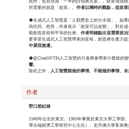
此外，也有預測「一半的白領將失業」。財富僅僅積
所需要的就是「政策」。
作者以獨特的觀點，從政策
◆生成式人工智慧是「人類歷史上的分水嶺」。如果
烏托邦。然而，作者表示「政策可以改變」。對於成
能創造富裕和平等的社會。
作者明確點出這需要政治
要享受生成式人工智慧帶來的富裕，創造將生產力提
中展現無遺。
◆從ChatGPT到人工智慧的引進將會帶來什麼樣的
響。
除此之外，
人工智慧能做的事情、不能做的事情、未
作者
野口悠紀雄
1940年出生於東京。1963年畢業於東京大學工學
學尖端經濟工學研究中心主任）、史丹佛大學客座教