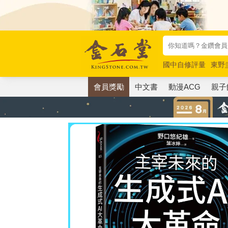
國中自修評量
東野
唯紅花綻放
奧德賽
會員獎勵
中文書
動漫ACG
親子