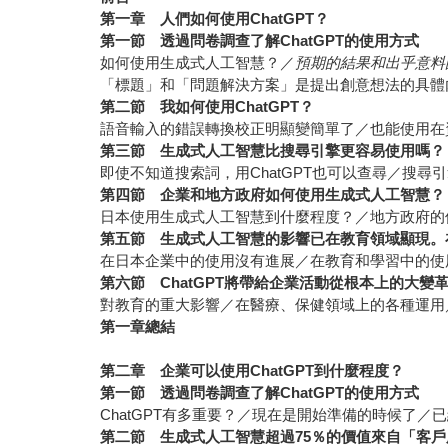
第一章 人們如何使用ChatGPT？
第一節 透過問卷調查了解ChatGPT的使用方式
如何使用生成式人工智慧？／
預期的結果和出乎意料
「標題」和「問題解決方案」是提出創意想法的具體
第二節 我如何使用ChatGPT？
語音輸入的錯誤轉換校正明顯變簡單了／也能使用在資
第三節
生成式人工智慧比搜尋引擎更容易使用嗎？
即使不知道搜索詞，用ChatGPT也可以查尋／搜
第四節
企業和地方政府如何使用生成式人工智慧？
日本使用生成式人工智慧到什麼程度？／地方政府的
第五節
生成式人工智慧的影響已在教育領域顯現。
在日本企業中的使用沒有進展／在教育和學習中的使
第六節
ChatGPT
將帶給企業活動從根本上的大變
對教育的重大影響／在醫療、保健領域上的各種運用
第一章總結
第二章 企業可以使用ChatGPT到什麼程度？
第一節 透過問卷調查了解ChatGPT的使用方式
ChatGPT有多重要？／現在是開始準備的時候了
第二節 生成式人工智慧超過75％的價值來自「客