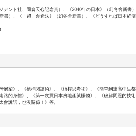
ジデント社、岡倉天心記念賞）、《2040年の日本》（幻冬舍新書
日新書）、《「超」創造法》（幻冬舍新書）、《どうすれば日本経済
0
灣展望》、《槓桿閱讀術》、《槓桿思考術》、《簡單到連高中生都
走路的身體》、《第一次買日本房地產就賺錢》、《破解問題的技術
太會說話，也沒關係！》等。