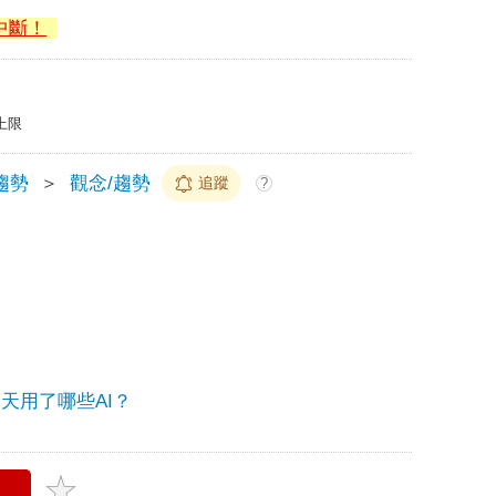
中斷！
上限
趨勢
＞
觀念/趨勢
追蹤
?
.你今天用了哪些AI？