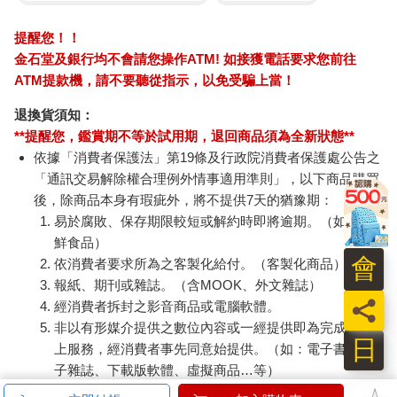
提醒您！！
金石堂及銀行均不會請您操作ATM! 如接獲電話要求您前往
ATM提款機，請不要聽從指示，以免受騙上當！
退換貨須知：
**提醒您，鑑賞期不等於試用期，退回商品須為全新狀態**
依據「消費者保護法」第19條及行政院消費者保護處公告之
「通訊交易解除權合理例外情事適用準則」，以下商品購買
後，除商品本身有瑕疵外，將不提供7天的猶豫期：
易於腐敗、保存期限較短或解約時即將逾期。（如：生
鮮食品）
會
依消費者要求所為之客製化給付。（客製化商品）
報紙、期刊或雜誌。（含MOOK、外文雜誌）
員
經消費者拆封之影音商品或電腦軟體。
非以有形媒介提供之數位內容或一經提供即為完成之線
日
上服務，經消費者事先同意始提供。（如：電子書、電
子雜誌、下載版軟體、虛擬商品…等）
已拆封之個人衛生用品。（如：內衣褲、刮鬍刀、除毛