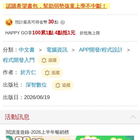
認購希望書包，幫助弱勢孩童上學不中斷！
30
預計最高可得金幣
點
?
100累1點 4點抵1元
HAPPY GO享
折抵無上限
分類：
中文書
＞
電腦資訊
＞
APP開發/程式設計
＞
程式開發入門
追蹤
作者：
於方仁
追蹤
出版社：
深智數位
追蹤
出版日：
2026/06/19
活動訊息
閱讀漫遊錄-2026上半年暢銷榜