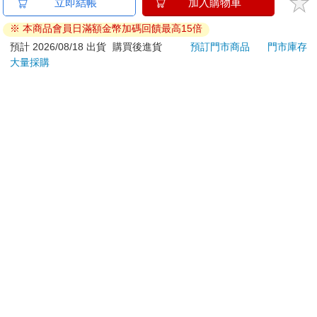
刀…等）
若非上列種類商品，均享有到貨7天的猶豫期（含例假
日）。
辦理退換貨時，商品（組合商品恕無法接受單獨退貨）必須
是您收到商品時的原始狀態（包含商品本體、配件、贈品、
保證書、所有附隨資料文件及原廠內外包裝…等），請勿直
接使用原廠包裝寄送，或於原廠包裝上黏貼紙張或書寫文
字。
退回商品若無法回復原狀，將請您負擔回復原狀所需費用，
嚴重時將影響您的退貨權益。
立即結帳
加入購物車
※ 本商品會員日滿額金幣加碼回饋最高15倍