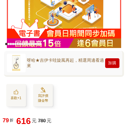
呀哈★吉伊卡哇旋風再起，精選周邊看過
加購
來
寫評價
喜歡+1
賺金幣
616
79
折
元
780
元