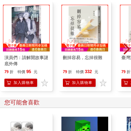
演員們：請解開故事謎
刪掉容易，忘掉很難
臺灣
底外傳
95
332
79
折
特價
元
79
折
特價
元
79
折
加入購物車
加入購物車
您可能會喜歡