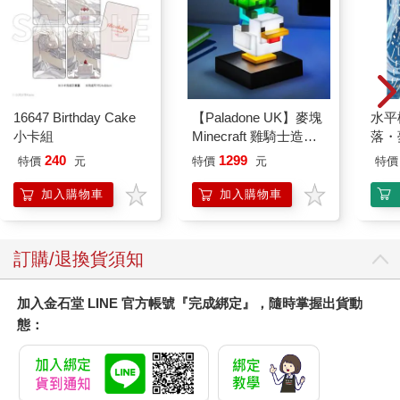
16647 Birthday Cake
【Paladone UK】麥塊
水平
小卡組
Minecraft 雞騎士造型
落・
ICON小夜燈
240
1299
特價
元
特價
元
特價
加入購物車
加入購物車
訂購/退換貨須知
加入金石堂 LINE 官方帳號『完成綁定』，隨時掌握出貨動
態：