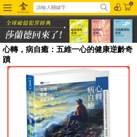
0
心轉，病自癒：五維一心的健康逆齡奇
蹟