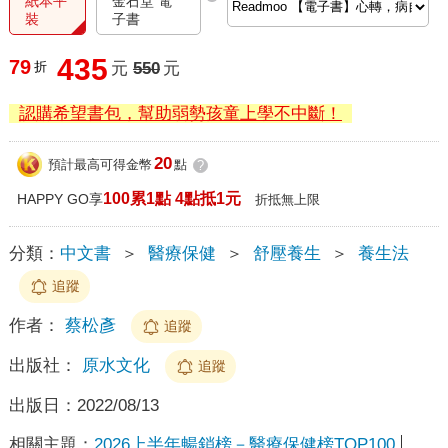
紙本平
金石堂 電
裝
子書
435
79
折
元
550
元
認購希望書包，幫助弱勢孩童上學不中斷！
20
預計最高可得金幣
點
?
100累1點 4點抵1元
HAPPY GO享
折抵無上限
分類：
中文書
＞
醫療保健
＞
舒壓養生
＞
養生法
追蹤
作者：
蔡松彥
追蹤
出版社：
原水文化
追蹤
出版日：
2022/08/13
相關主題：
2026上半年暢銷榜－醫療保健榜TOP100