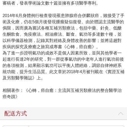
審稿者，發表學術論文數十篇並擁有多項醫學專利。
2014年6月身體例行檢查發現罹患肺腺癌合併麟狀癌，雖接受了手
術及化療，仍在5個月後發現腫瘤疑似復發。由於體認主流醫學的
侷限，因而廣為嘗試各種互補另類療法，包括中藥、針灸、低醣
生酮飲食、免疫療法、精油療法、斷食、氣功等多達數十種，並
以科學儀器檢測，記錄其對經絡及身體改善的影響；並將這趟對
疾病的探究及療癒之旅寫成專書《心轉，癌自癒》。
為了進一步證明氣功的成效不是個人因素所致，並與其他學者一
起進行長達2年的研究，對一群從事氣功的中老年人進行氣功前後
的各項檢測，結果顯示氣功可以平衡人體經絡，調節自律神經系
統功能，提升生活品質。此文章於2018年4月被刊載在《實證互補
及另類醫學雜誌》上。
相關著作：《心轉，癌自癒：主流與互補另類療法的整合醫學治
癌奇蹟》
配送方式