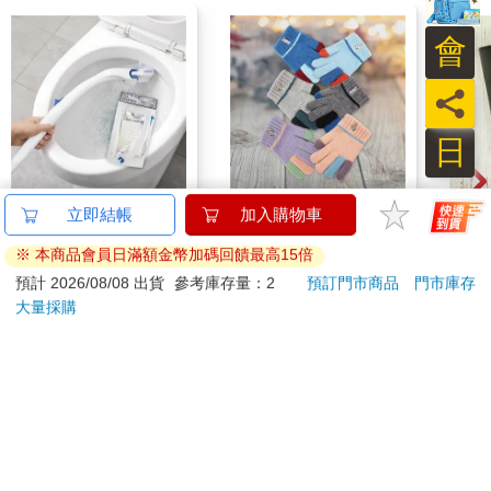
會
員
日
不沾手拋棄棉馬桶刷
比得兔跳色兒童刺繡手
202
立即結帳
加入購物車
組-薰衣草-2組
套-15cm-GL5633-2雙
記簿
※ 本商品會員日滿額金幣加碼回饋最高15倍
入
588
488
65
折
特價
元
81
折
特價
元
特價
預計 2026/08/08 出貨
參考庫存量：2
預訂門市商品
門市庫存
大量採購
加入購物車
加入購物車
您可能會喜歡