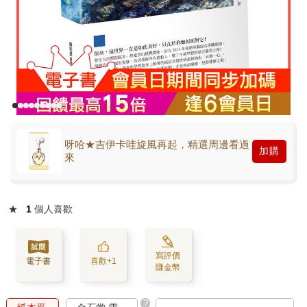
呀哈★吉伊卡哇旋風再起，精選周邊看過
加購
來
★
1
個人喜歡
寫評價
電子書
喜歡+1
賺金幣
?