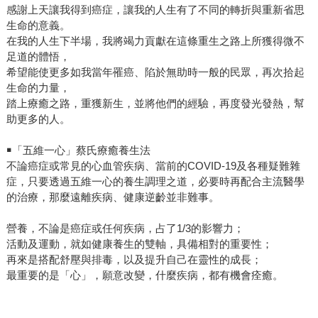
感謝上天讓我得到癌症，讓我的人生有了不同的轉折與重新省思
生命的意義。
在我的人生下半場，我將竭力貢獻在這條重生之路上所獲得微不
足道的體悟，
希望能使更多如我當年罹癌、陷於無助時一般的民眾，再次拾起
生命的力量，
踏上療癒之路，重獲新生，並將他們的經驗，再度發光發熱，幫
助更多的人。
￭「五維一心」蔡氏療癒養生法
不論癌症或常見的心血管疾病、當前的COVID-19及各種疑難雜
症，只要透過五維一心的養生調理之道，必要時再配合主流醫學
的治療，那麼遠離疾病、健康逆齡並非難事。
營養，不論是癌症或任何疾病，占了1/3的影響力；
活動及運動，就如健康養生的雙軸，具備相對的重要性；
再來是搭配舒壓與排毒，以及提升自己在靈性的成長；
最重要的是「心」，願意改變，什麼疾病，都有機會痊癒。