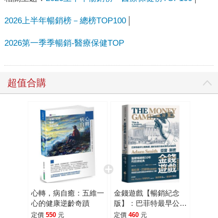
2026上半年暢銷榜－總榜TOP100
2026第一季季暢銷-醫療保健TOP
超值合購
心轉，病自癒：五維一
金錢遊戲【暢銷紀念
心的健康逆齡奇蹟
版】：巴菲特最早公開
推薦，透析投資市場本
定價
550
元
定價
460
元