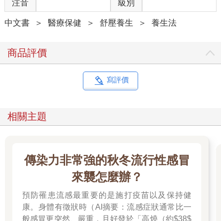
注音
級別
中文書
＞
醫療保健
＞
舒壓養生
＞
養生法
商品評價
寫評價
相關主題
傳染力非常強的秋冬流行性感冒
來襲怎麼辦？
預防罹患流感最重要的是施打疫苗以及保持健
康。身體有徵狀時（AI摘要：流感症狀通常比一
般感冒更突然、嚴重，且好發於「高燒（約$38$