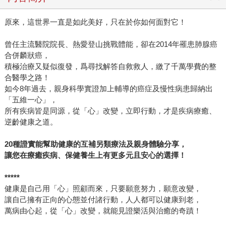
原來，這世界一直是如此美好，只在於你如何面對它！
曾任主流醫院院長、熱愛登山挑戰體能，卻在2014年罹患肺腺癌
合併麟狀癌，
積極治療又疑似復發，爲尋找解答自救救人，繳了千萬學費的整
合醫學之路！
如今8年過去，親身科學實證加上輔導的癌症及慢性病患歸納出
「五維一心」，
所有疾病皆是同源，從「心」改變，立即行動，才是疾病療癒、
逆齡健康之道。
20
種證實能幫助健康的互補另類療法及親身體驗分享，
讓您在療癒疾病、保健養生上有更多元且安心的選擇！
*****
健康是自己用「心」照顧而來，只要願意努力，願意改變，
讓自己擁有正向的心態並付諸行動，人人都可以健康到老，
萬病由心起，從「心」改變，就能見證樂活與治癒的奇蹟！