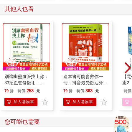
其他人也看
別讓幽靈血管找上你：
這本書可能會救你一
【電
33招血管修復術，遠
命：抖音最受歡迎外科
癒2
離老化、糖尿病、失智
醫師直指人體設計缺
253
363
79
折
特價
元
79
折
特價
元
特價
症
陷，科學認證的求生攻
略
加入購物車
加入購物車
您可能也需要