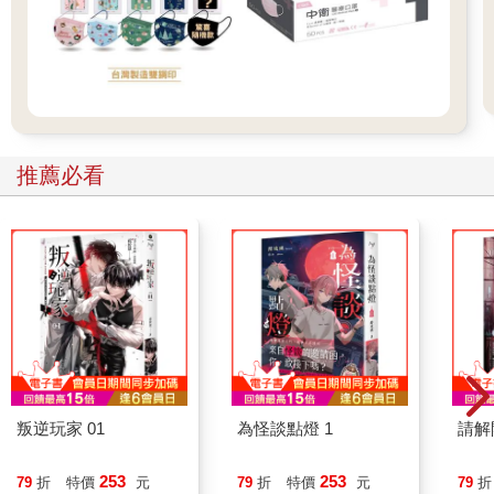
推薦必看
叛逆玩家 01
為怪談點燈 1
請解
253
253
79
折
特價
元
79
折
特價
元
79
折