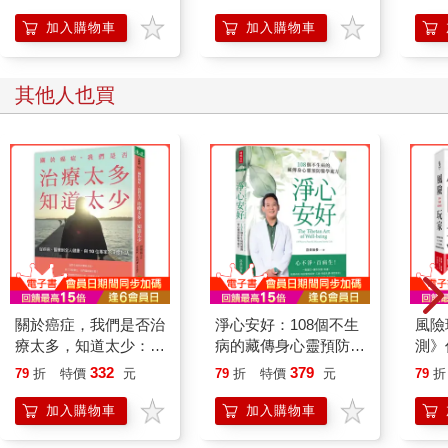
加入購物車
加入購物車
其他人也買
關於癌症，我們是否治
淨心安好：108個不生
風險
療太多，知道太少：從
病的藏傳身心靈預防醫
測》
疾病、醫療到全人健
學處方
究，
332
379
79
折
特價
元
79
折
特價
元
79
折
康，與10位專家的深
勝風
度對話
加入購物車
加入購物車