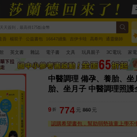
圭吾
楊双子
公益書包
16647續集
吉伊卡哇
高希均
通靈藥師
路邊攤新作
馬斯克
玩具總動員5
超慢跑
館
英文書
雜誌
電子書
文具
玩具親子
3C電玩
家
中醫調理 備孕、養胎、坐
胎、坐月子 中醫調理照
774
9
折
元
860
元
認購希望書包，幫助弱勢孩童上學不