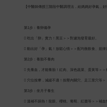
【中醫師傳授三階段中醫調理法，給媽媽好孕氣，好
第1步：養卵備孕
 吃出「卵」實力！黑豆＞＞對濾泡發育最好。
 動出好「孕」氣！放鬆心情＞＞配均衡飲食、規
第2步：養胎不養肉
 先養血，才能養胎！紅肉、深色蔬菜、蛋黃等＞＞
 穴位按摩，減緩不適！按壓內關穴、足三里穴等＞
第3步：坐月子養生
 溫補不躁熱！龍眼、櫻桃、葡萄、紅棗等＞＞補血