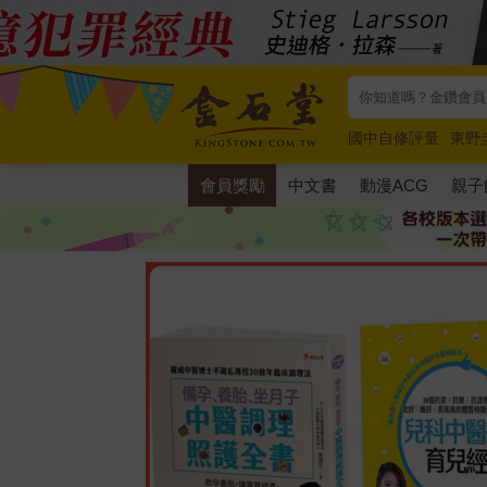
國中自修評量
東野
唯紅花綻放
奧德賽
會員獎勵
中文書
動漫ACG
親子