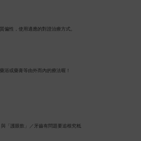
質偏性，使用適應的對證治療方式。
藥浴或藥膏等由外而內的療法喔！
」與「護眼飲」／牙齒有問題要追根究柢