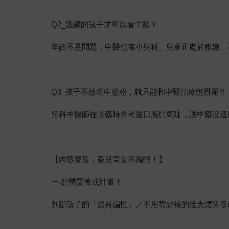
Q2_幾歲的孩子才可以看中醫？
年齡不是問題，中醫也有小兒科。兒童正處於稚嫩、
Q3_孩子不敢吃中藥粉，就只能和中醫治療說掰掰?!
兒科中醫師在開藥時會考量口感與氣味，讓中藥沒這
【內容豐富，養兒育女不漏拍！】
一‧好體質養成計畫！
判斷孩子的「體質偏性」／不用靠惡補的後天體質養