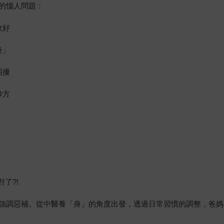
的惱人問題：
收好
炎」
困擾
妙方
了?!
強調惡補。從中醫養「身」的角度出發，透過日常習慣的調整，爸媽