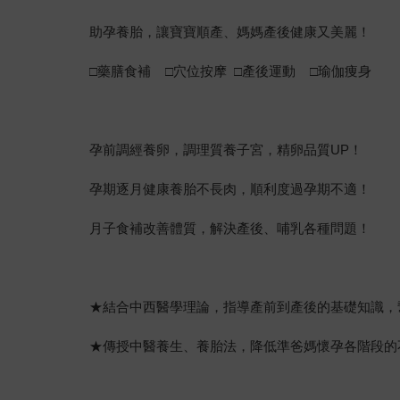
助孕養胎，讓寶寶順產、媽媽產後健康又美麗！
□藥膳食補 □穴位按摩 □產後運動 □瑜伽痩身
孕前調經養卵，調理質養子宮，精卵品質UP！
孕期逐月健康養胎不長肉，順利度過孕期不適！
月子食補改善體質，解決產後、哺乳各種問題！
★結合中西醫學理論，指導產前到產後的基礎知識，
★傳授中醫養生、養胎法，降低準爸媽懷孕各階段的