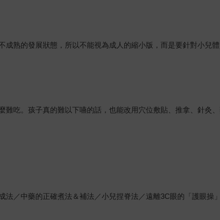
不成熟的發展狀態，所以不能視為成人的縮小版，而是要針對小兒體
麼難吃。孩子真的難以下嚥的話，也能改用穴位敷貼、推拿、針灸、
成法／中藥的正確煮法＆補法／小兒捏脊法／遠離3C眼的「護眼操