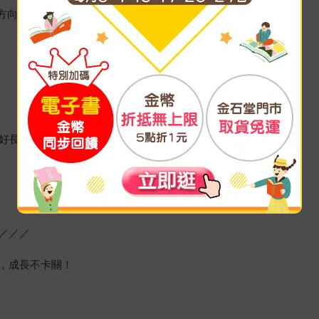
針方向旋轉按摩＞＞促進腸胃道運作。
睡好長高高的體質特調生活處方
／／／
，成長不卡關！