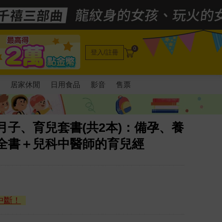
0
登入/註冊
電
居家休閒
日用食品
影音
售票
月子、育兒套書(共2本)：備孕、養
護全書＋兒科中醫師的育兒經
中斷！