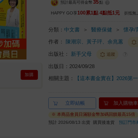
35
預計最高可得金幣
點
?
100累1點 4點抵1元
HAPPY GO享
折抵無
分類：
中文書
＞
醫療保健
＞
懷孕/
作者：
陳潮宗、黃子玶、余兆蕙
出版社：
新手父母
追蹤
?
出版日：
2024/09/28
加購
相關主題：
【這本書金實在】2026第
立即結帳
加入購物車
※ 本商品會員日滿額金幣加碼回饋最高15倍
預計 2026/08/13 出貨
購買後進貨
預訂門市