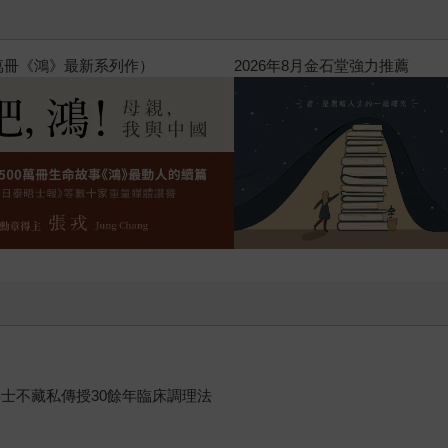
飛吧，鴻！：母親、我與中國（暢
士不藏私傳授30餘年臨床調理法