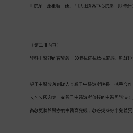
 按摩，產後順「便」！以肚臍為中心按壓，順時
〔第二冊內容〕
兒科中醫師的育兒經：39個抗疹抗敏抗流感、吃好
親子中醫診所創辦人Ｘ親子中醫診所院長 攜手合作
＼＼＼國內第一家親子中醫診所傳授的中醫照護法！
衛教更勝於醫療的中醫育兒觀，教爸媽養好小兒體質