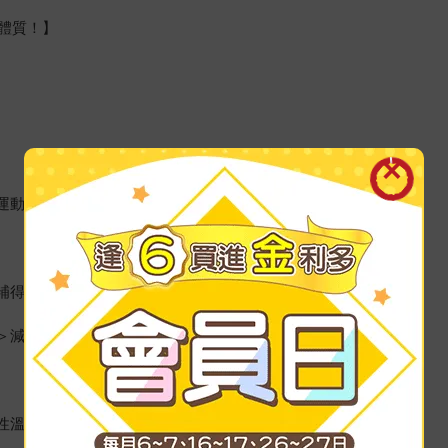
體質！】
律運動、充足睡眠，順其自然最好。
補得清爽又順口。
＞減輕嘔吐、噁心。
性溫。