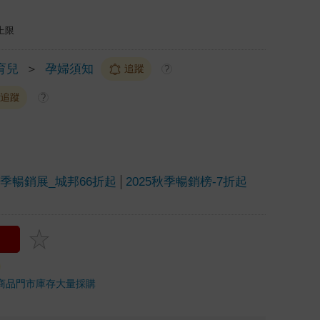
上限
育兒
＞
孕婦須知
追蹤
?
追蹤
?
一季暢銷展_城邦66折起
2025秋季暢銷榜-7折起
商品
門市庫存
大量採購