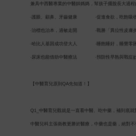
兼具中西醫專業的中醫師媽媽，幫孩子擺脫長大過程
‧護眼、顧鼻、牙齒健康 ‧促進食欲，吃飽吸
‧治標也治本，過敏走開 ‧戰勝「異位性皮膚
‧哈比人基因成功登大人 ‧睡飽睡好，睡覺零
‧尿床也能借助中醫療法 ‧預防性早熟與戰痘
【中醫育兒原則QA先知道！】
Q1_中醫育兒觀就是一直看中醫、吃中藥，補到底就對
中醫兒科主張衛教更勝於醫療，中藥也是藥，絕對不