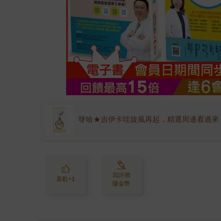
呀哈★吉伊卡哇旋風再起，精選周邊看過來
寫評價
喜歡+1
賺金幣