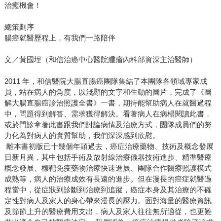
治癒機會！
總策劃序
腸癌就醫歷程上，有我們一路陪伴
文／黃國埕（和信治癌中心醫院腫瘤內科部資深主治醫師）
2011 年，和信醫院大腸直腸癌團隊集結了本團隊各領域專家成
員，站在病人的角度，以淺顯的文字和生動的圖片，完成了《圖
解大腸直腸癌診治照護全書》一書，期待能幫助病人在就醫過程
中，問題得到解答、需求獲得解決。看著病人在病榻閱讀此書，
或於門診拿著此書跟我們討論病情及治療方式，團隊成員們的努
力化為對病人的實質幫助，我們深深感到欣慰。
離本書初版已十幾個年頭過去，癌症治療藥物、技術及概念發展
日新月異，其中包括手術及放射線治療儀器技術進步、精準醫療
概念發展、標靶免疫藥物治療快速進展、團隊合作醫療照護模式
成熟等，病人的治療成效有長遠的進步。但在漫長的癌症就醫過
程當中，從症狀到診斷到治療到追蹤，癌症本身及其治療的不確
定性對病人及家人的身心帶來漫長的壓力。面對海量的醫療資訊
及節節上升的醫療費用支出，病人及家人往往無所適從，也更難