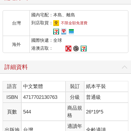
國內宅配：本島、離島
到店取貨：
台灣
不限金額免運費
國際快遞：全球
海外
港澳店取：
詳細資料
語言
中文繁體
裝訂
紙本平裝
ISBN
4717702130763
分級
普通級
商品規
頁數
544
26*19*5
格
適讀年
出版地
台灣
全齡適讀