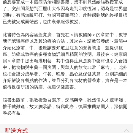
前想要完成一本癌症防治相關書籍，想不到竟然給張教授完成
了。突然間我想到亞歷山大帝因為走到印度恆河，認為是世界盡
頭時，有感無敵可打、無國可征而痛泣。此時感到我的終極目標
已先被完成而茫然，也由衷佩服張教授。
此書特色為內容涵蓋寬廣，首先在＜請教醫師＞的章節中，教導
我們認識癌症以及其治療的方法，其次在＜請教營養師＞章節中
介紹化療前、中、後應該要知道且注意的營養調適，並提供抗
癌、防癌或致癌的多種食物詳細且精闢的說明。最後在＜健康廚
房＞章節中提出精湛廚藝，其中值得注意是將中藥材也引入食譜
中，把食物與中藥一同烹調，與華人的飲食非常「麻吉」。此外
也把食譜分成早餐、午餐、晚餐、點心及保健茶篇，分別詳細的
介紹解說各餐點的作法，並且分列各食材的營養素，實在是一本
值得反覆研讀的防癌、抗癌保健叢書。
該書出版前，張教授邀吾寫序，深感榮幸，雖然個人才疏學淺，
惟千載難逢，故大膽承諾，特寫此序，慎重推薦給國人，深信開
卷必有益。
配送方式