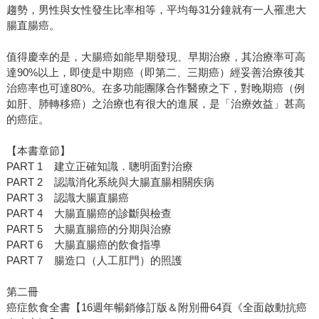
趨勢，男性與女性發生比率相等，平均每31分鐘就有一人罹患大
腸直腸癌。
值得慶幸的是，大腸癌如能早期發現、早期治療，其治療率可高
達90%以上，即使是中期癌（即第二、三期癌）經妥善治療後其
治癌率也可達80%。在多功能團隊合作醫療之下，對晚期癌（例
如肝、肺轉移癌）之治療也有很大的進展，是「治療效益」甚高
的癌症。
【本書章節】
PART 1 建立正確知識．聰明面對治療
PART 2 認識消化系統與大腸直腸相關疾病
PART 3 認識大腸直腸癌
PART 4 大腸直腸癌的診斷與檢查
PART 5 大腸直腸癌的分期與治療
PART 6 大腸直腸癌的飲食指導
PART 7 腸造口（人工肛門）的照護
第二冊
癌症飲食全書【16週年暢銷修訂版＆附別冊64頁《全面啟動抗癌