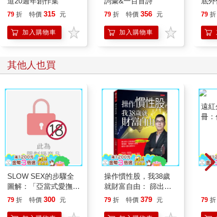
道20週年創作集
詞彙&一百首詩
底外
315
356
79
折
特價
元
79
折
特價
元
79
折
加入購物車
加入購物車
其他人也買
SLOW SEX的步驟全
操作慣性股，我38歲
遠紅
圖解：「亞當式愛撫」
就財富自由： 篩出別
冊：
的65個技巧，讓大
人沒發現的類台積和類
射療
300
379
79
折
特價
元
79
折
特價
元
79
折
腦、身體感受到真實快
輝達，幾塊漲、幾塊跌
感
有慣性，績效大勝長期