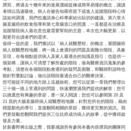
撰寫，將過去十幾年來的進展濃縮提煉成簡單易懂的概念，讓讀
者得以迅速吸收。病人在被告知罹癌當下或進入追蹤階段時心情
該如何調適，我們也邀請身心科專家給出貼切的建議。第六章大
腸直腸癌的飲食指導和第七章腸造口的照護，一直都是在治療及
追蹤階段病人最在意也最需要幫助的主題，本次也大幅更新，以
期更符合讀者們的需求。
值得一提的是，我們嘗試以「病人就醫歷程」的概念，展開腸癌
病人就醫歷程地圖，將一路上會遇到的問題及困難分階段、具象
呈現，在每個點提供病人及家人最適合的知識及指引；也提供一
個架構，讓病人可清楚了解所處的階段，做為醫療資訊蒐集的參
考點，清楚在各個階段點會遇到的疑問及困難，和醫師對談時也
能針對重點討論，做出該階段最適合自己的醫療決策。
您可能從不同的地方踏上這趟旅程。您可以從第一章我們整理出
三十個一路上常遇到的問題，快速瀏覽過我們提供的解答；您可
以挑選您有興趣的章節，逐一深入閱讀；您也可以參閱第 20 及
21 頁的大腸直腸癌病人就醫歷程地圖，針對您所在的階段，藉由
標題顏色的導引，直接翻閱相關的章節，獲得更完整的資訊。我
們更鼓勵您翻閱我們提供三位抗癌成功病人的故事，從中獲得啟
發及力量。
於新書即將出版之際，我要感謝所有參與本書內容撰寫的團隊同