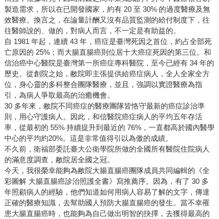
製造需求，所以在已開發國家，約有 20 至 30% 的過度醫療及無
效醫療。換言之，在論量計酬又沒有品質監測的給付制度下，往
往醫師說的、做的，對病人而言，不一定是有助益的。
自 1981 年起，連續 43 年，癌症是臺灣死因之首位，約占全部死
亡原因的 25%；而大腸直腸癌則位居十大癌症死因的第三位。和
信治癌中心醫院是臺灣第一所癌症專科醫院，至今已經有 34 年的
歷史。從創院之始，敝院即主張提供給癌症病人，全人全家全方
位，身心靈的多科整合團隊醫療，並且，強調以實證醫療為指
引，為病人爭取最高的治癒機會。
30 多年來，敝院不同癌症的醫療團隊皆恪守最新的癌症診治準
則，用心守護病人。因此，和信醫院癌症病人的平均五年存活
率，從最初的 55% 持續提升到最近的 76%，一直都高於國內醫學
中心的平均約20%。這是非常值得引以為傲的成績。
不久前，衛福部委託臺大公衛學院所做的全國所有醫院住院病人
的滿意度調查，敝院居全國之冠。
今天，我很榮幸能夠為敝院大腸直腸癌團隊成員共同編輯的《全
彩圖解 大腸直腸癌診治照護全書》寫推薦序。因為，有了 30 多
年照顧病人的經驗，他們知道如何用病人容易了解的文字，傳達
正確的醫療知識，去幫助國人預防大腸直腸癌的發生。當不幸罹
患大腸直腸癌時，也能夠為自己做出明智的抉擇，去獲得最高的