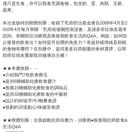
僅只是生食，亦可以熟食烹調食物，包含奶、蛋、肉類、五穀、
蔬果。
本次改版特別附贈別冊，收錄了乳癌防治基金會自2006年4月至2
010年4月每月舉辦「乳癌術後關照座談會」及諸多癌症病友最常
諮詢、有關癌症治療期及恢復期飲食生活的Q&A。例如：如何防
止復發的飲食法？如何提升自體的免疫力？有益舒緩情緒及助眠
的食物有哪些？在別冊中，提供更多抗癌能量的食材選擇，以幫
助癌症病友重新取回健康自主權！
★★本書收錄－－
●介紹熱門7色飲食療法
●提供6種輔助化療飲食醬汁
●推薦15種輔助化療飲食的調味品
●提供32種輔助化療飲食的中藥材
●設計約60道早/午/晚餐食譜
●規劃約20道點心/保健茶食譜
★★附贈別冊：全面啟動抗癌自癒力－治療期●恢復期抗癌飲食&
生活Q&A