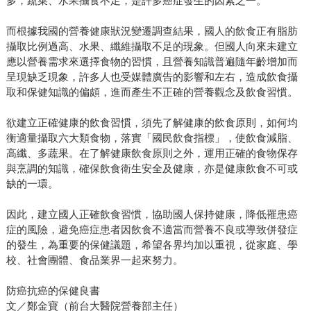
多，蔬菜、水果攝食不足，是許多癌症發生的因素之一。
而根據我國的營養健康狀況變遷調查結果，國人的飲食正有脂肪
攝取比例過高、水果、纖維攝取不足的現象。但國人向來未建立
應以營養需求來選擇食物的習慣，且營養知識普遍隨年齡增加而
呈現缺乏現象，許多人也受媒體廣告的影響和左右，造成飲食攝
取和保健知識的偏頗，進而產生不正確的營養觀念及飲食習慣。
欲建立正確健康的飲食習慣，須先了解健康的飲食原則，如何均
衡適量攝取六大類食物，落實「國民飲食指標」，使飲食減脂、
高纖、多蔬果。在了解健康飲食原則之外，運用正確的食物保存
與烹調的知識，確保飲食衛生安全及健康，亦是健康飲食不可或
缺的一環。
因此，建立國人正確飲食習慣，協助國人保持健康，降低罹患癌
症的風險，避免癌症患者因飲食不適當而營養不良或導致併發症
的發生，為重要的保健議題，希望各界均加以重視，從家庭、學
校、社會團體、食品業界一起來努力。
防癌抗癌的保健良書
文／鄭金寶（前台大醫院營養部主任）