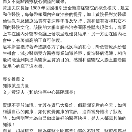
而又不偏離醫療核心價值的成果。
黃達夫院長從 1989 年回國後引進全新癌症醫院的概念模式，建立
和信醫院，每每帶領國內癌症治療的提昇，加上黃院長對於醫學
倫理教育及醫療品質有著深厚學養及堅持，讓和信有著和其它不
同的醫院文化。該院的大腸直腸癌治療團隊整體表現傑出，專業
上常在國內外醫學會議上發表呈現優良結果；另一方面在國內社
會中，有著頗高的正直可信度。
這本新書抱持著希望讓各方了解此疾病的初心，降低醫療糾紛發
生機會，減少醫病雙方醫療專業知識差距，促進醫病溝通，相信
最終能達到夠提高醫療品質的目的。感謝和信醫院大腸直腸癌團
隊用心的寫了這本書。
專文推薦 2
知識就是力量
文／黃達夫（和信治癌中心醫院院長）
資訊不等於知識，尤其在資訊大爆炸、假新聞充斥的今天，如何
維護自己的健康，如何察覺健康的警訊，進而當身體出了狀況
時，如何明智地為自己做出最好的醫療抉擇，是人人都需具備的
知識！
而且，根據研究，因為病醫之間專業知識的不對等，醫療很容易