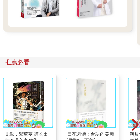
推薦必看
廿載．繁華夢 護玄出
日花閃爍：台語的美麗
演員