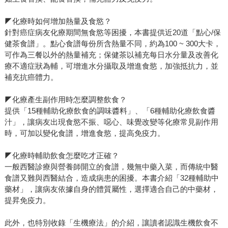
◤化療時如何增加熱量及食慾？
針對癌症病友化療期間無食慾等困擾，本書提供近20道「點心/保
健茶食譜」。點心食譜每份所含熱量不同，約為100 ~ 300大卡，
可作為三餐以外的熱量補充；保健茶以補充每日水分量及改善化
療不適症狀為輔，可增進水分攝取及增進食慾，加強抵抗力，並
補充抗癌體力。
◤化療產生副作用時怎麼調整飲食？
提供「15種輔助化療飲食的調味醬料」、「6種輔助化療飲食醬
汁」，讓病友出現食慾不振、噁心、味覺改變等化療常見副作用
時，可加以變化食譜，增進食慾，提高免疫力。
◤化療時輔助飲食怎麼吃才正確？
一般西醫診療與營養師開立的食譜，幾無中藥入菜，而傳統中醫
食譜又難與西醫結合，造成病患的困擾。本書介紹「32種輔助中
藥材」，讓病友依據自身的體質屬性，選擇適合自己的中藥材，
提昇免疫力。
此外，也特別收錄「生機療法」的介紹，讓讀者認識生機飲食不