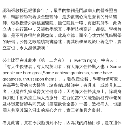
認識張教授已經很多年了，最早的接觸是門診病人的營養照會
單，轉診醫師寫著張金堅醫師，是少數關心病患營養的外科醫
師。張教授曾外調桃園醫院，擔任院長一職，貢獻其所學，此為
立功；在行醫中，又能教學認真，手術技術高超，品德、學術兼
備，是不可多得的良醫益師，此為立德；而全心致力於乳癌醫學
的研習，公餘之暇陸續寫書論述，將其所學呈現於巨著之中，實
立言也，令人感佩讚嘆！
莎士比亞在其劇本《第十二之夜》 （ Twelfth night） 中有云：
「有天生俊智者，有天縱英明者，有天降大任於斯人也（ Some
people are born great,Some achieve greatness, some have
greatness, thrust upon them）。」張教授俊智，學養無懈可擊，
在高手如雲的台大醫院，諸多傑出醫師中，有具其一或兼具其二
者，但是在乳癌威脅女性健康時，天將降大任於其身上。除親身
操刀動手術為癌症病人治療外，在百忙當中又能邀請柳秀乖老師
及林璟宏醫師共同完成《癌症飲食全書》一書，造福病人，也讓
國人共享其深入淺出的精心之作，實三者兼具之良材。
看見此書，實在令我慚愧到不行，因為我的終極目標，是在退休