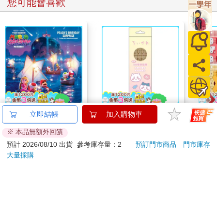
您可能會喜歡
The Super Mario
吉伊卡哇 學前鉛筆6入
【日本
立即結帳
加入購物車
Galaxy Movie:
(2B)
鷗】
※ 本品無額外回饋
Peach`s Birthday
(8款
444
124
9
折
特價
元
95
折
特價
元
69
折
Surprise: The Super
Kit
預計 2026/08/10 出貨
參考庫存量：2
預訂門市商品
門市庫存
Mario Galaxy Movie
企鵝
大量採購
加入購物車
加入購物車
Storybook
訂購/退換貨須知
加入金石堂 LINE 官方帳號『完成綁定』，隨時掌握出貨動