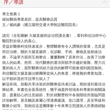
序／導讀
專文推薦 1
縮短醫病專業差距，提高醫療品質
文／楊純豪（國立陽明交通大學附設醫院院長）
讀完《全彩圖解 大腸直腸癌診治照護全書》，看到和信治癌中心
醫院對於病人的真心。
受益於醫療科技快速進步，整體醫療有令人讚嘆的發展，尤其是
癌症治療。關於大腸直腸癌，在診斷、手術、藥物及放射線治
療，不論單方面與互相整合，屢屢翻轉了原來作法，改善了治療
病人的結果。然而，現代醫療的選項與順序亦趨於複雜。壓力沉
重的病人方，面對醫療供給方提供的解釋可能會感到困惑無助。
和信醫院大腸直腸治療團隊從病人的角度，將複雜的專業知識，
以平順科普的字語導引病人了
解這疾病。鼓勵共享決策的與醫療提供者討論，期朌達到最佳治
療結果。本書也全面系統性，幾乎涵蓋跨領域各科專家的相關議
題，盡量貼心的注意細節，對於就醫歷程中各個階段所面臨問題
詳加解釋。甚至觸及家屬心理適應建議、造口護理，及安寧緩和
醫療介紹等。我相信這是團隊數十年來專注照護病人所累積經驗