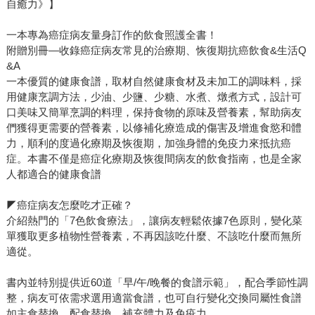
自癒力》】
一本專為癌症病友量身訂作的飲食照護全書！
附贈別冊—收錄癌症病友常見的治療期、恢復期抗癌飲食&生活Q
&A
一本優質的健康食譜，取材自然健康食材及未加工的調味料，採
用健康烹調方法，少油、少鹽、少糖、水煮、燉煮方式，設計可
口美味又簡單烹調的料理，保持食物的原味及營養素，幫助病友
們獲得更需要的營養素，以修補化療造成的傷害及增進食慾和體
力，順利的度過化療期及恢復期，加強身體的免疫力來抵抗癌
症。本書不僅是癌症化療期及恢復間病友的飲食指南，也是全家
人都適合的健康食譜
◤癌症病友怎麼吃才正確？
介紹熱門的「7色飲食療法」，讓病友輕鬆依據7色原則，變化菜
單獲取更多植物性營養素，不再因該吃什麼、不該吃什麼而無所
適從。
書內並特別提供近60道「早/午/晚餐的食譜示範」，配合季節性調
整，病友可依需求選用適當食譜，也可自行變化交換同屬性食譜
如主食替換、配食替換，補充體力及免疫力。