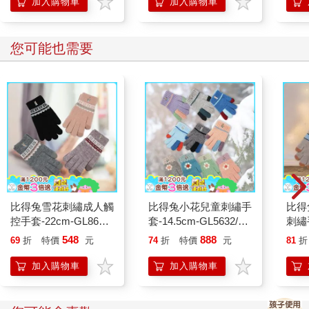
加入購物車
加入購物車
持有。
您可能也需要
比得兔雪花刺繡成人觸
比得兔小花兒童刺繡手
比得
控手套-22cm-GL8631-
套-14.5cm-GL5632/跳
刺繡手
2雙
色兒童刺繡手
GL5
548
888
69
折
特價
元
74
折
特價
元
81
折
套-15cm-GL5633-4雙
入
加入購物車
加入購物車