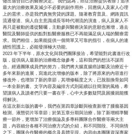
做出適合自己的醫療決定。 我們認為，癌症治療提供者除了追求
最大的治療效果及減少不必要的副作用外，回應病人及家人心理
上的需求，亦是我們責無旁貸的課題。隨著教育普及、網路資訊
流通發達、病人自主意識成長等時代潮流的演進，病人及家人不
再只是被動的遵從醫囑，主動參與醫療決策的意願也漸增，過去
醫院及醫師提供的點對點醫療服務已不再能滿足病人端的醫療需
求。我們相信，如果能提供一個簡單又可靠的指引，在病人的連
續性照護上，必能發揮極大功能。
2023 年下半年，原水文化與我們團隊接洽，希望能對此書進行改
版，提供病人最新的治療概念做參考，這和我們的想法不謀而
合。經過團隊成員們的努力，我們將大腸直腸癌診斷及治療近十
多年來新的進展，寫進此次增修的版本，除了將原來的內容進行
修改外，也增加了新的章節，其增修幅度之大，已脫胎換骨如同
一本全新的書。文字內容及編排方式則延續以往簡潔的風格，希
望讓病人及讀者們只要一書在手，心中大多數疑問及困擾就能獲
得解決。
在這次新出版的書中，我們在第四章診斷與檢查新增了腫瘤基因
檢測、液態切片等章節；於第五章分期與治療，除了新增精準醫
療一節外，更增加了治療個論及多專科團隊合作醫療等兩大主
題，內容細分各種不同治療方式的介紹，和不同階段、不同病情
之下，團隊合作醫療的概念及具體呈現。內容由本團隊資深專家