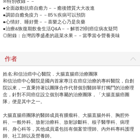
※特別收錄－－
●全面啟動抗癌自癒力－－癒後體質大大改進
●調節自癒免疫力－－85％疾病可以預防
●心情好、睡好覺－－喜樂之心乃是良藥
●治療&恢復期飲食生活Q&A－－解答29則癌症病友疑問
◎附錄：台灣四季盛產的蔬菜水果－－當季當令營養美味
作者
姓名:和信治癌中心醫院．大腸直腸癌治療團隊
和信治癌中心醫院是國內首家專注在癌症治療的專科醫院，自創
院以來，一直秉持著以團隊合作代替個別醫師單打獨鬥的治療理
念，針對不同癌症設立個別專屬的治療團隊，「大腸直腸癌團
隊」便是其中之一。
大腸直腸癌團隊的醫師成員有腫瘤科、大腸直腸外科、胸腔外
科、一般外科、放射治療科、放射診斷科、核子醫學科、病理
科、身心科等，其他成員還包括有個案管理師、內外科專科護理
師、社工師以及營養師。