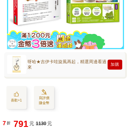
呀哈★吉伊卡哇旋風再起，精選周邊看過
加購
來
寫評價
喜歡+1
賺金幣
791
7
折
元
1130
元