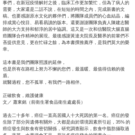
事們，在新冠疫情解封之後，臨床工作更加繁忙，但為了病人的
需要，大家還是二話不說，在短短的時間之內，完成新書的文
稿。也要感謝原水文化的夥伴們，將團隊成員們的心血結晶，編
排成賞心悅目、易看易讀的版本。還要謝謝團隊負責人陳建志醫
師的大力支持和郁淳的居中協調。這又是一次和信醫院大腸直腸
癌團隊合作精神的展現。最後感謝黃達夫院長及醫界的前輩們不
吝提供意見，更在忙碌之餘，為本書撰推薦序，是我們莫大的榮
幸。
這本書是我們團隊照護的延伸，
也是所有在路程上努力不懈的您們，最溫暖、最值得信賴的後
盾。
就醫過程，您不孤單，有我們一路相伴。
正確飲食，維護健康
文／ 蕭東銘（前衛生署食品衛生處處長）
過去二十多年，癌症一直高居國人十大死因的第一名。癌症的發
生除了部分與遺傳有關外，大都是由於環境因素所引起，35% 的
癌症發生與飲食有密切關係，研究調查顯示，飲食中脂肪攝取過