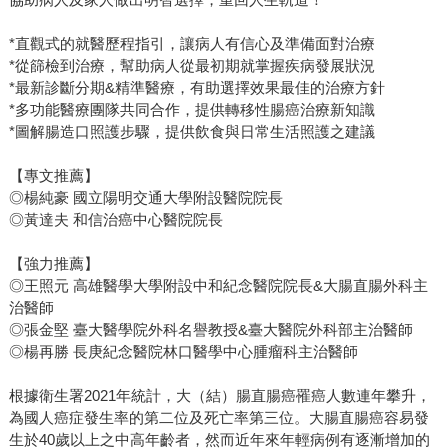
*直觀式的就醫歷程指引，讓病人有信心及準備面對治療
*從篩檢到治療，幫助病人從最初期就掌握疾病發展狀況
*最新診斷分期&精準醫療，有助選擇效果最佳的治療方針
*多功能醫療團隊共同合作，提供轉移性腸癌治療新知識
*圖解腸造口照護步驟，提供飲食與日常生活照護之建議
【專文推薦】
◎楊純豪 國立陽明交通大學附設醫院院長
◎黃達夫 和信治癌中心醫院院長
【強力推薦】
◎王照元 高雄醫學大學附設中和紀念醫院院長&大腸直腸外科主
治醫師
◎張金堅 臺大醫學院外科名譽教授&臺大醫院外科部主治醫師
◎楊再勝 長庚紀念醫院林口醫學中心腫瘤科主治醫師
根據衛生署2021年統計，大（結）腸直腸癌罹癌人數連年攀升，
為國人癌症發生率的第二位及死亡率第三位。大腸直腸癌容易發
生於40歲以上之中高年齡者，然而近年來年輕病例有逐漸增加的