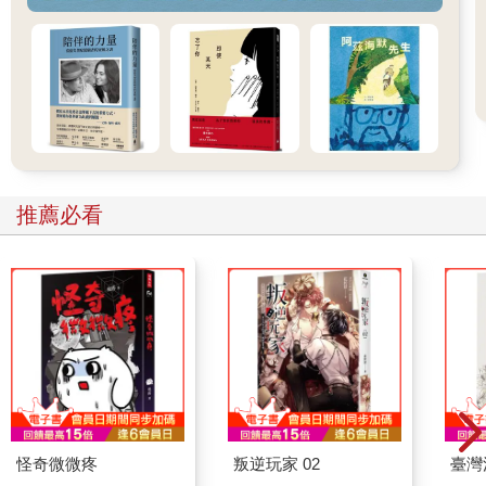
推薦必看
怪奇微微疼
叛逆玩家 02
臺灣