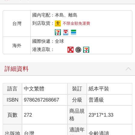
國內宅配：本島、離島
到店取貨：
台灣
不限金額免運費
國際快遞：全球
海外
港澳店取：
詳細資料
語言
中文繁體
裝訂
紙本平裝
ISBN
9786267268667
分級
普通級
商品規
頁數
272
23*17*1.33
格
適讀年
出版地
台灣
全齡適讀