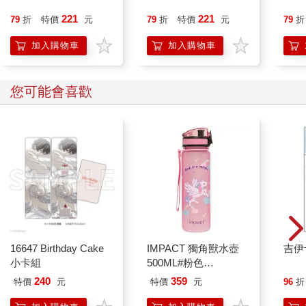
221
221
79
折
特價
元
79
折
特價
元
79
折
加入購物車
加入購物車
您可能會喜歡
16647 Birthday Cake
IMPACT 獨角獸水壺
吉伊
小卡組
500ML#粉色
IM00B11PK
240
359
特價
元
特價
元
96
折