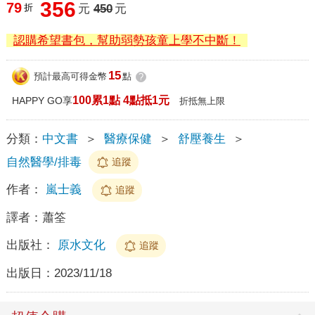
356
79
折
元
450
元
認購希望書包，幫助弱勢孩童上學不中斷！
15
預計最高可得金幣
點
?
100累1點 4點抵1元
HAPPY GO享
折抵無上限
分類：
中文書
＞
醫療保健
＞
舒壓養生
＞
自然醫學/排毒
追蹤
作者：
嵐士義
追蹤
譯者：
蕭筌
出版社：
原水文化
追蹤
出版日：
2023/11/18