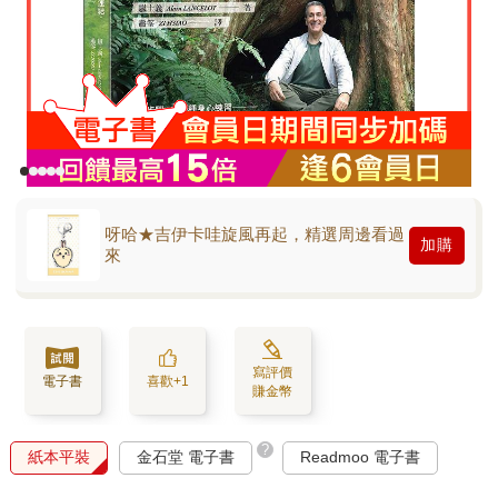
呀哈★吉伊卡哇旋風再起，精選周邊看過
加購
來
寫評價
電子書
喜歡+1
賺金幣
?
紙本平裝
金石堂 電子書
Readmoo 電子書