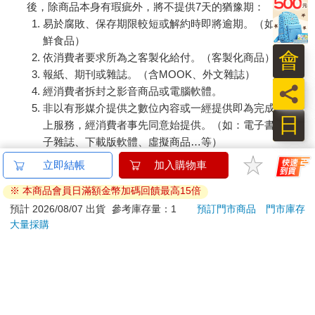
後，除商品本身有瑕疵外，將不提供7天的猶豫期：
易於腐敗、保存期限較短或解約時即將逾期。（如：生
鮮食品）
會
依消費者要求所為之客製化給付。（客製化商品）
報紙、期刊或雜誌。（含MOOK、外文雜誌）
員
經消費者拆封之影音商品或電腦軟體。
非以有形媒介提供之數位內容或一經提供即為完成之線
日
上服務，經消費者事先同意始提供。（如：電子書、電
子雜誌、下載版軟體、虛擬商品…等）
已拆封之個人衛生用品。（如：內衣褲、刮鬍刀、除毛
立即結帳
加入購物車
刀…等）
※ 本商品會員日滿額金幣加碼回饋最高15倍
若非上列種類商品，均享有到貨7天的猶豫期（含例假
日）。
預計 2026/08/07 出貨
參考庫存量：1
預訂門市商品
門市庫存
大量採購
辦理退換貨時，商品（組合商品恕無法接受單獨退貨）必須
是您收到商品時的原始狀態（包含商品本體、配件、贈品、
保證書、所有附隨資料文件及原廠內外包裝…等），請勿直
接使用原廠包裝寄送，或於原廠包裝上黏貼紙張或書寫文
字。
退回商品若無法回復原狀，將請您負擔回復原狀所需費用，