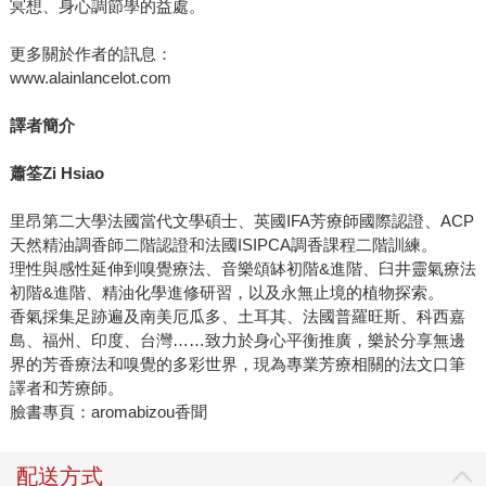
冥想、身心調節學的益處。
更多關於作者的訊息：
www.alainlancelot.com
譯者簡介
蕭筌Zi Hsiao
里昂第二大學法國當代文學碩士、英國IFA芳療師國際認證、ACP
天然精油調香師二階認證和法國ISIPCA調香課程二階訓練。
理性與感性延伸到嗅覺療法、音樂頌缽初階&進階、臼井靈氣療法
初階&進階、精油化學進修研習，以及永無止境的植物探索。
香氣採集足跡遍及南美厄瓜多、土耳其、法國普羅旺斯、科西嘉
島、福州、印度、台灣……致力於身心平衡推廣，樂於分享無邊
界的芳香療法和嗅覺的多彩世界，現為專業芳療相關的法文口筆
譯者和芳療師。
臉書專頁：aromabizou香聞
配送方式