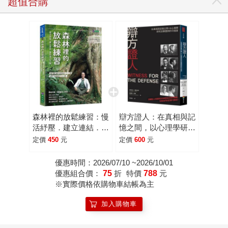
超值合購
森林裡的放鬆練習：慢
辯方證人：在真相與記
活紓壓．建立連結．重
憶之間，以心理學研究
拾身心平衡
目擊證詞的可信度
定價
450
元
定價
600
元
優惠時間：2026/07/10 ~2026/10/01
優惠組合價：
75
折
特價
788
元
※實際價格依購物車結帳為主
加入購物車