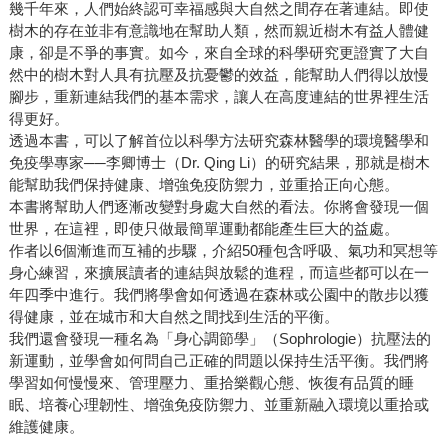
幾千年來，人們始終認可幸福感與大自然之間存在著連結。即使
樹木的存在並非有意識地在幫助人類，然而親近樹木有益人體健
康，卻是不爭的事實。如今，來自全球的科學研究更證實了大自
然中的樹木對人具有抗壓及抗憂鬱的效益，能幫助人們得以放慢
腳步，重新連結我們的基本需求，讓人在高度連結的世界裡生活
得更好。
透過本書，可以了解首位以科學方法研究森林醫學的環境醫學和
免疫學專家──李卿博士（Dr. Qing Li）的研究結果，那就是樹木
能幫助我們保持健康、增強免疫防禦力，並重拾正向心態。
本書將幫助人們逐漸改變對身處大自然的看法。你將會發現一個
世界，在這裡，即使只做最簡單運動都能產生巨大的益處。
作者以6個漸進而互補的步驟，介紹50種包含呼吸、氣功和冥想等
身心練習，來擴展讀者的連結與放鬆的進程，而這些都可以在一
年四季中進行。我們將學會如何透過在森林或公園中的散步以獲
得健康，並在城市和大自然之間找到生活的平衡。
我們還會發現一種名為「身心調節學」（Sophrologie）抗壓法的
新運動，並學會如何問自己正確的問題以保持生活平衡。我們將
學習如何慢慢來、管理壓力、重拾樂觀心態、恢復有品質的睡
眠、培養心理韌性、增強免疫防禦力、並重新融入環境以重拾或
維護健康。