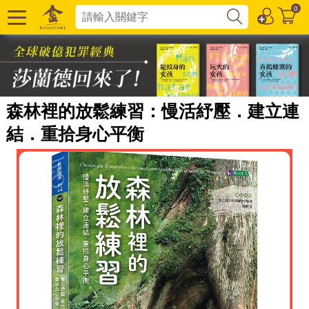
0
森林裡的放鬆練習：慢活紓壓．建立連
結．重拾身心平衡