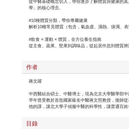
從中醫基礎概念切入，帶你逐步了解體質與健康的真
學」的核心理念。
#10種體質分類，帶你專屬健康
解析10種常見體質（包含，氣血虛、濕熱、痰濁、
#飲食 × 運動 × 體質，全方位養生指南
從主食、蔬果、堅果到調味品，從起居作息到體質辨
作者
蔣文躍
中西醫結合碩士、中醫博士，現為北京大學醫學部中
早年曾受教於首批國家級名中醫蔣文照教授，後師從
他的課，讓北大學子傾服中醫的科學性，讓普通百姓
目錄