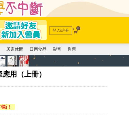
0
登入/註冊
電
居家休閒
日用食品
影音
售票
際應用（上冊）
中斷！