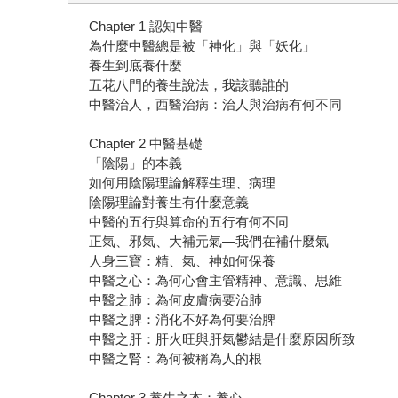
Chapter 1 認知中醫
為什麼中醫總是被「神化」與「妖化」
養生到底養什麼
五花八門的養生說法，我該聽誰的
中醫治人，西醫治病：治人與治病有何不同
Chapter 2 中醫基礎
「陰陽」的本義
如何用陰陽理論解釋生理、病理
陰陽理論對養生有什麼意義
中醫的五行與算命的五行有何不同
正氣、邪氣、大補元氣—我們在補什麼氣
人身三寶：精、氣、神如何保養
中醫之心：為何心會主管精神、意識、思維
中醫之肺：為何皮膚病要治肺
中醫之脾：消化不好為何要治脾
中醫之肝：肝火旺與肝氣鬱結是什麼原因所致
中醫之腎：為何被稱為人的根
Chapter 3 養生之本：養心