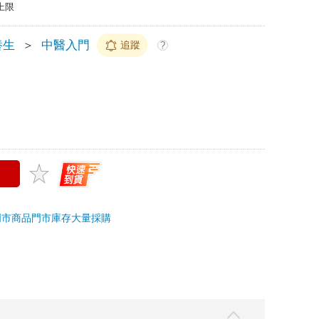
上限
養生
＞
中醫入門
追蹤
?
門市商品
門市庫存
大量採購