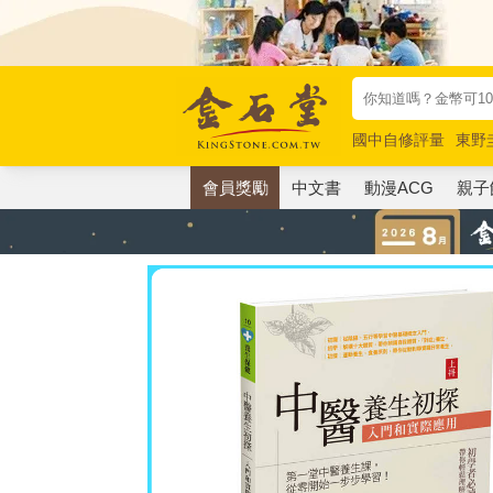
國中自修評量
東野
唯紅花綻放
奧德賽
會員獎勵
中文書
動漫ACG
親子