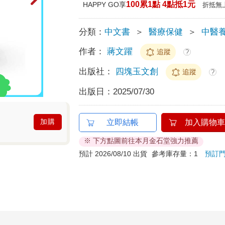
100累1點 4點抵1元
HAPPY GO享
折抵無
分類：
中文書
＞
醫療保健
＞
中醫
作者：
蔣文躍
追蹤
?
出版社：
四塊玉文創
追蹤
?
出版日：
2025/07/30
加購
立即結帳
加入購物車
※ 下方點圖前往本月金石堂強力推薦
預計 2026/08/10 出貨
參考庫存量：1
預訂