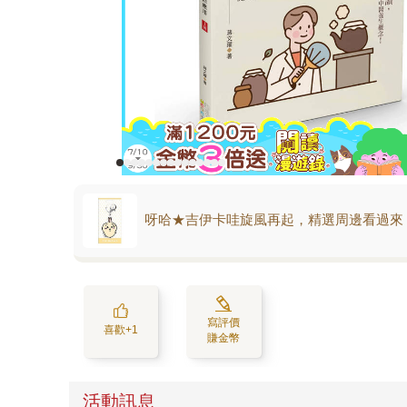
呀哈★吉伊卡哇旋風再起，精選周邊看過來
寫評價
喜歡+1
賺金幣
活動訊息