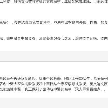
正關聯，解構古老智慧背後的實用邏輯，並搭配飲食建議、日常調理
表密等），帶你認識自我體質特性，並統整出對應的外形、性格、飲
識，書中融合中醫食養、運動養生與養心之道，讓你從早到晚、從內
西醫結合教研室副教授。從事中醫教學、臨床工作30餘年，治療病
著名中醫大家魯兆麟教授和中西醫結合專家李順成教授。英文論文獲
也能讀懂中醫，真正做到了讓傳統中醫的精華「飛入尋常百姓家」。