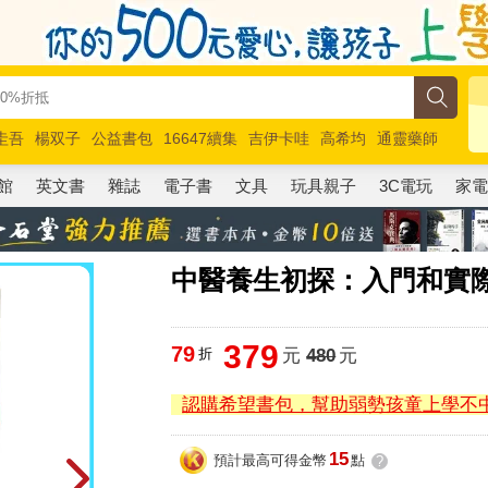
圭吾
楊双子
公益書包
16647續集
吉伊卡哇
高希均
通靈藥師
路邊攤新作
馬斯克
玩具總動員5
超慢跑
館
英文書
雜誌
電子書
文具
玩具親子
3C電玩
家
中醫養生初探：入門和實
379
79
折
元
480
元
認購希望書包，幫助弱勢孩童上學不
15
預計最高可得金幣
點
?