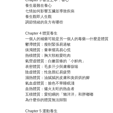
養生最難在養心
七情如何影響五臟並導致疾病
養生觀即人生觀
調節情緒的良方有哪些
Chapter 4 體質養生
一個人的補藥可能是另一個人的毒藥—什麼是體質
鬱滯體質：瘦削緊張易過敏
痰濁體質：暈車懼高易心慌
熱積體質：胸大頸粗愛吃肉
氣營虛體質：白嫩苗條的「小鮮肉」
表密體質：毛多汗少與膚癢咳喘
陰虛體質：性急唇紅易疲勞
濕熱體質：油膩膩的皮膚和臭烘烘的腳
氣血虛體質：臉色不華睡眠淺
血熱體質：爐火太旺的熱血者
五積體質：愛犯睏的「懶洋洋」和胖嘟嘟
為什麼你的體質無法歸類
Chapter 5 運動養生