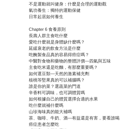
不是運動就叫健身：什麼是合理的運動觀
氣功養生：獨特的運動保健
日常起居如何養生
Chapter 6 食養原則
長壽人群主食吃什麼
愛吃什麼就是身體缺什麼嗎？
延緩衰老的飲食方法是什麼
吃醃製食品真的容易得癌症嗎？
中醫對食物和藥物的整體評價—四氣與五味
主食吃米還是吃麵，有那麼重要嗎？
如何選豆類—天然的激素補充劑
核桃等堅果真的可以補腦嗎？
誰是你的菜？選蔬菜的門道
辛香料可調味，也可調體質嗎
如何根據自己的體質選擇合適的水果
吃什麼就補什麼嗎
山珍海味真的能大補嗎
茶、咖啡、牛奶、酒—有益還是有害，要看誰喝
癌症患者怎麼吃