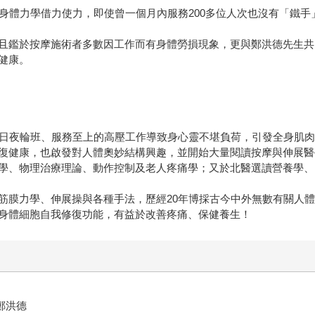
身體力學借力使力，即使曾一個月內服務200多位人次也沒有「鐵手
且鑑於按摩施術者多數因工作而有身體勞損現象，更與鄭洪德先生共
健康。
年日夜輪班、服務至上的高壓工作導致身心靈不堪負荷，引發全身肌
復健康，也啟發對人體奧妙結構興趣，並開始大量閱讀按摩與伸展醫
學、物理治療理論、動作控制及老人疼痛學；又於北醫選讀營養學、
筋膜力學、伸展操與各種手法，歷經20年博採古今中外無數有關人
身體細胞自我修復功能，有益於改善疼痛、保健養生！
鄭洪德