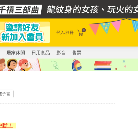
0
登入/註冊
電
居家休閒
日用食品
影音
售票
 電子書
中斷！