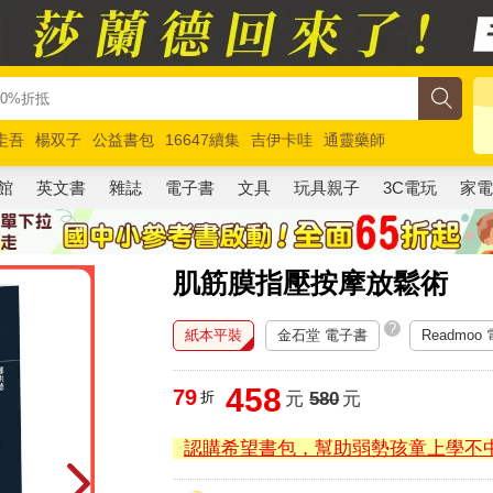
圭吾
楊双子
公益書包
16647續集
吉伊卡哇
通靈藥師
路邊攤新作
馬斯克
玩具總動員5
超慢跑
館
英文書
雜誌
電子書
文具
玩具親子
3C電玩
家
肌筋膜指壓按摩放鬆術
?
紙本平裝
金石堂 電子書
Readmoo
458
79
折
元
580
元
認購希望書包，幫助弱勢孩童上學不