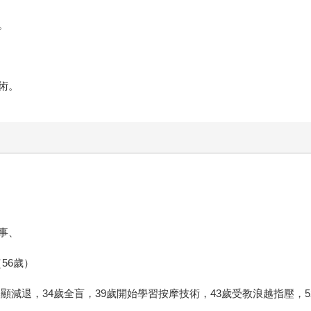
。
術。
事、
56歲）
力明顯減退，34歲全盲，39歲開始學習按摩技術，43歲受教浪越指壓