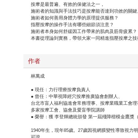
按摩是最普遍、有效的保健法之一，
施術者的知識與手法技巧是按摩能否達到功效的關鍵
施術者如何善用身體力學的原理提供服務？
指壓按摩的操作手法有哪些細節須注意？
施術者本身如何舒緩因工作帶來的肌肉及筋骨疲累？
本書從理論到實務，帶領大家一同精進指壓按摩之技
作者
林萬成
● 現任：力行理療按摩負責人
● 曾任：中華視障經穴按摩推廣協會創辦人、
台北市盲人福利協進會常務理事、按摩業職業工會理
多家按摩工會、協會及愛盲學院講師
● 榮譽：獲 李登輝總統頒發 第一屆殘障楷模金鷹獎（
1940年生，現年85歲。27歲因視網膜變性導致視
可證。