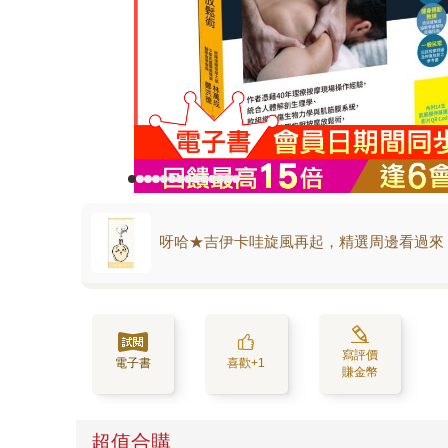
呀哈★吉伊卡哇旋風再起，精選周邊看過來
寫評價
電子書
喜歡+1
賺金幣
超值合購