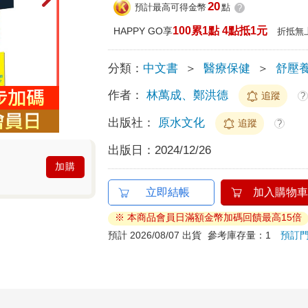
20
預計最高可得金幣
點
?
100累1點 4點抵1元
HAPPY GO享
折抵無
分類：
中文書
＞
醫療保健
＞
舒壓
作者：
林萬成、鄭洪德
追蹤
?
出版社：
原水文化
追蹤
?
出版日：
2024/12/26
加購
立即結帳
加入購物車
※ 本商品會員日滿額金幣加碼回饋最高15倍
預計 2026/08/07 出貨
參考庫存量：1
預訂