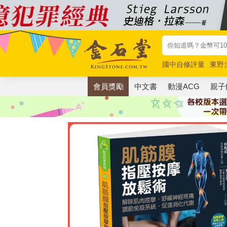
國中自修評量
東野
唯紅花綻放
奧德賽
會員獎勵
中文書
動漫ACG
親子