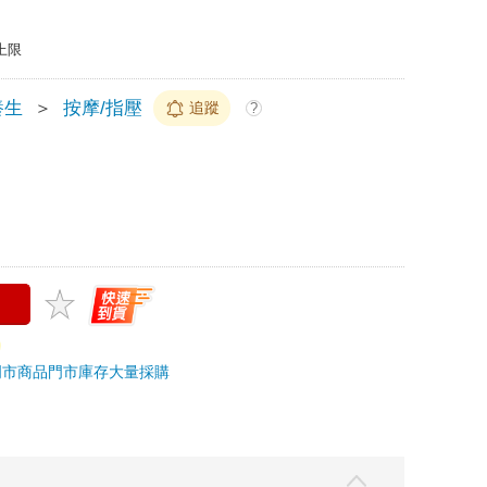
上限
養生
＞
按摩/指壓
追蹤
?
門市商品
門市庫存
大量採購