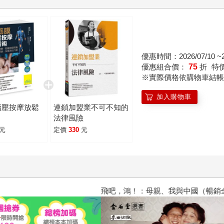
優惠時間：2026/07/10 ~20
優惠組合價：
75
折
特
※實際價格依購物車結帳
加入購物車
指壓按摩放鬆
連鎖加盟業不可不知的
法律風險
元
定價
330
元
飛吧，鴻！：母親、我與中國（暢