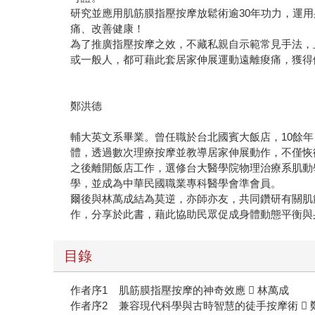
研究並應用肌筋膜指壓按摩放鬆術逾30年功力，運用
痛、改善健康！
為了推廣指壓按摩之效，不藏私親自示範常見手法，
或一般人，都可藉此套居家伸展運動遠離痠痛，獲得
鄭洪德
輔大英文系畢業。曾任職於台北國賓大飯店，10餘
體，透過數次理療按摩並教導居家伸展動作，不僅恢
之後離開飯店工作，選修台大醫學院物理治療系肌動
學，並成為中華民國職業專科醫學會準會員。
爾後與林萬成結為莫逆，亦師亦友，共同鑽研有關肌
作，分享於此書，藉此協助民眾促成身體動態平衡與
目錄
作者序1 肌筋膜指壓按摩的神奇效應  林萬成
作者序2 兼容現代科學與古時智慧的徒手按摩術  