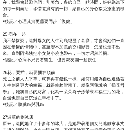
在，我學會鼓勵他們：別著急，多給自己一點時間，好好為當下
的每一刻而活，珍惜還擁有的一切，給自己的身心接受療癒的機
會。
￭後記／心理其實更需要同步「復健」
25 病在一起
我不禁懷疑，這對母女的人生到底經歷了甚麼，才會讓她們一直
困在憂鬱的情緒中，甚至變本加厲的交相影響，怎麼也走不出
來。直到阿滿姨把小女兒小曉也帶來，一切才昭然若揭。
￭後記／心病不只要看醫生、也要親友團一起接住
26花，要插，就要插在頭前
死亡之前人人平等，就算再有錢也一樣。如何用錢為自己還活著
人生創造更大的幸福，就得仰賴智慧了。就像阿蓮說的「插花哲
學」，她將自己的財富，化為一朵朵為子孫帶來幸福生活的花，
自然也讓自己沉浸在幸福中了。
￭後記／胰臟癌與乳癌
27淑華的剉冰店
原來，這間她守了十多年的冰店，是她帶著兩個女兒逃離家暴丈
夫後的避難所。小小一間冰店，不僅讓她有了一處安全穩妥的避