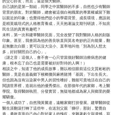
的交心好友，而且，還是個大醫師。
自己讀的是第一類組，同學之中當醫師的不多，自然也少有醫師
背景的朋友。對於醫師，總會被這個白袍職業的專業權威留下難
以親近的印象；也覺得他們從小的學霸背景、成長環境，應該就
是精英栽培式的人格教育養成，天天抱著論文期刊研讀，不知庶
民生活的真實有趣吧？
未料，第一次和建華醫師見面，完全改變了我對醫師人格的刻版
印象。甚至，我會因為他的善良耿直與莫名奇妙的正向能量，翻
起無數次白眼；更可以沒大沒小、直率地叫他「別為別人想太
多，好好關照自己的心」。
（謎之音：這個人，會不會一心只管當個好醫師治療病患的健
康，根本忘了自己也是需要被好好對待的人啊！）
相談之中，知道了他的成長故事，難以相信眼前這位文質彬彬的
醫師，竟是在嘉義鄉下檳榔攤與麻將賭博「基因」下出生長大。
但也因為沒有沾染家中男人的習性嗜好，難能可貴地活在自己的
閱讀世界裡，造就出他的優秀傑出。在那個年代的家鄉，考上醫
學院、取得醫師執照、分發實習，無疑地都成為家人與鄉里的榮
耀驕傲。
一個人成功了，自然飛黃騰達，遠離家鄉打拚發展。建華醫師從
醫生涯翻滾打轉了這些年，在送別父親「獅仔」那刻，驚覺自
責，勇敢直面自己內心對於家人的愧疚，夾雜著虧欠與遺憾，寫