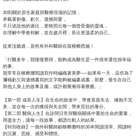
30則關於原生家庭與醫療現場的記憶，
承載著創傷、虧欠、遺憾與愛，
不只述說他的過往，更映照出每一個曾受傷的靈魂，
在理解中學會和解，並在歲月裡，長出更溫柔的自己。
從來沒聽過，居然有外科醫師在當檳榔西施！
「行醫多年，我慢慢覺得，能夠成為醫生是一件很幸運也很幸福
的事。
我常常在檳榔攤閱讀寫作時編織著美夢──如果有一天，這些為了
彌補虧欠與遺憾書寫的文字能夠被編纂成書，那麼，發生在自己
與他人身上的故事及傷，或許都漸漸得著療癒。」
【第一部 成長人生】在生命的旅途中，學會直面失去、擁抱不完
美，並在每一次的獲得與失去間，帶來茁壯的養分。
【第二部 醫病人生】在診間日常與醫病關係中重拾生命的重量，
用盡全力，讓每一段故事，都譜出動人的結果。
【特別收錄】一個外科醫師顧檳榔攤時的30本閱讀清單。閱讀時
的沉澱、思維、感受和體悟。