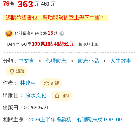
363
79
折
元
460
元
認購希望書包，幫助弱勢孩童上學不中斷！
15
預計最高可得金幣
點
?
100累1點 4點抵1元
HAPPY GO享
折抵無上限
分類：
中文書
＞
心理勵志
＞
勵志小品
＞
人生故事
追蹤
作者：
林建華
追蹤
出版社：
原水文化
追蹤
出版日：
2026/05/21
相關主題：
2026上半年暢銷榜－心理勵志榜TOP100