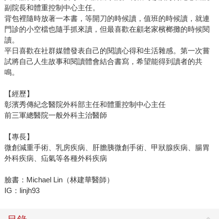
副院長和體重控制中心主任。
背包裡隨時放著一本書，等開刀的時候讀，值班的時候讀，就連
門診的小空檔也隨手抓來讀，但最喜歡在顧老家檳榔攤的時候閱
讀。
平日喜歡在社群媒體發表自己的閱讀心得和生活雜感。第一次嘗
試將自己人生故事和閱讀體會結合書寫，希望能得到讀者的共
鳴。
【經歷】
彰濱秀傳紀念醫院外科部主任和體重控制中心主任
前三軍總醫院一般外科主治醫師
【專長】
微創減重手術、乳房疾病、肝膽胰微創手術、甲狀腺疾病、腸胃
外科疾病、疝氣等各種外科疾病
臉書：Michael Lin（林建華醫師）
IG：linjh93