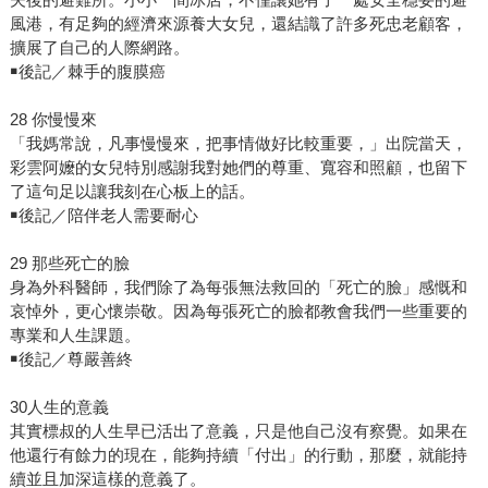
風港，有足夠的經濟來源養大女兒，還結識了許多死忠老顧客，
擴展了自己的人際網路。
￭後記／棘手的腹膜癌
28 你慢慢來
「我媽常說，凡事慢慢來，把事情做好比較重要，」出院當天，
彩雲阿嬤的女兒特別感謝我對她們的尊重、寬容和照顧，也留下
了這句足以讓我刻在心板上的話。
￭後記／陪伴老人需要耐心
29 那些死亡的臉
身為外科醫師，我們除了為每張無法救回的「死亡的臉」感慨和
哀悼外，更心懷崇敬。因為每張死亡的臉都教會我們一些重要的
專業和人生課題。
￭後記／尊嚴善終
30人生的意義
其實標叔的人生早已活出了意義，只是他自己沒有察覺。如果在
他還行有餘力的現在，能夠持續「付出」的行動，那麼，就能持
續並且加深這樣的意義了。