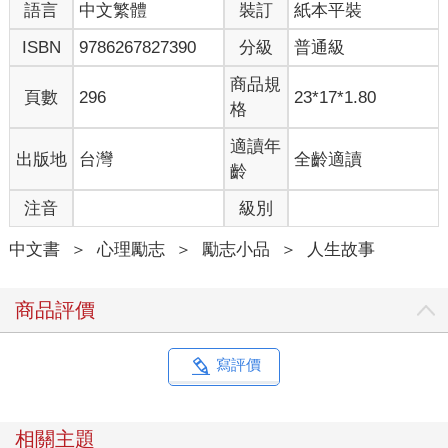
語言
中文繁體
裝訂
紙本平裝
ISBN
9786267827390
分級
普通級
商品規
頁數
296
23*17*1.80
格
適讀年
出版地
台灣
全齡適讀
齡
注音
級別
中文書
＞
心理勵志
＞
勵志小品
＞
人生故事
商品評價
寫評價
相關主題