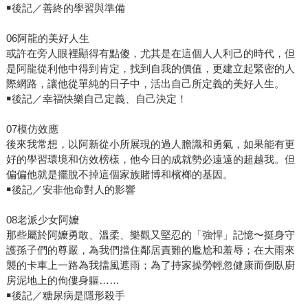
￭後記／善終的學習與準備
06阿龍的美好人生
或許在旁人眼裡顯得有點傻，尤其是在這個人人利己的時代，但
是阿龍從利他中得到肯定，找到自我的價值，更建立起緊密的人
際網路，讓他從單純的日子中，活出自己所定義的美好人生。
￭後記／幸福快樂自己定義、自己決定！
07模仿效應
後來我常想，以阿新從小所展現的過人膽識和勇氣，如果能有更
好的學習環境和仿效榜樣，他今日的成就勢必遠遠的超越我。但
偏偏他就是擺脫不掉這個家族賭博和檳榔的基因。
￭後記／安非他命對人的影響
08老派少女阿嬤
那些屬於阿嬤勇敢、溫柔、樂觀又堅忍的「強悍」記憶〜挺身守
護孫子們的尊嚴，為我們擋住鄰居責難的尷尬和羞辱；在大雨來
襲的卡車上一路為我擋風遮雨；為了持家操勞輕忽健康而倒臥廚
房泥地上的佝僂身軀……
￭後記／糖尿病是隱形殺手