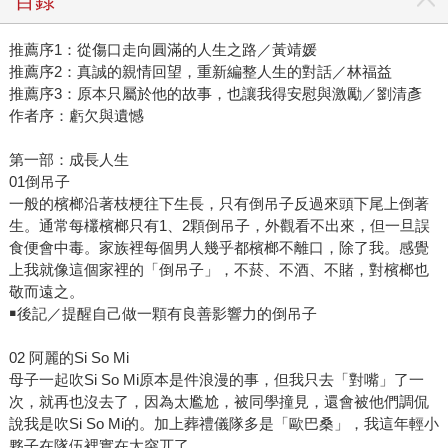
目錄
推薦序1：從傷口走向圓滿的人生之路／黃靖媛
推薦序2：真誠的親情回望，重新編整人生的對話／林福益
推薦序3：原本只屬於他的故事，也讓我得安慰與激勵／劉清彥
作者序：虧欠與遺憾
第一部：成長人生
01倒吊子
一般的檳榔沿著枝梗往下生長，只有倒吊子反過來頭下尾上倒著
生。通常每欉檳榔只有1、2顆倒吊子，外觀看不出來，但一旦誤
食便會中毒。家族裡每個男人幾乎都檳榔不離口，除了我。感覺
上我就像這個家裡的「倒吊子」，不菸、不酒、不賭，對檳榔也
敬而遠之。
￭後記／提醒自己做一顆有良善影響力的倒吊子
02 阿麗的Si So Mi
母子一起吹Si So Mi原本是件浪漫的事，但我只去「對嘴」了一
次，就再也沒去了，因為太尷尬，被同學撞見，還會被他們調侃
說我是吹Si So Mi的。加上葬禮儀隊多是「歐巴桑」，我這年輕小
夥子在隊伍裡實在太突兀了。