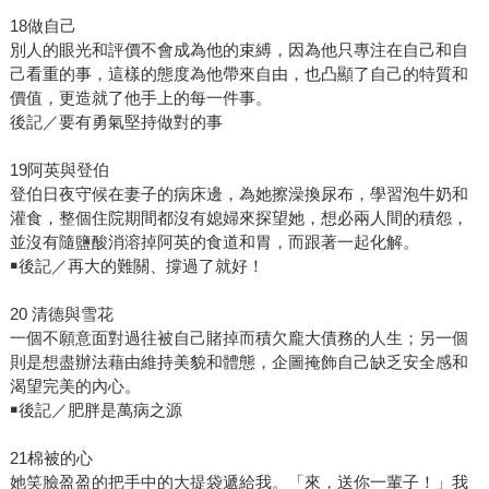
18做自己
別人的眼光和評價不會成為他的束縛，因為他只專注在自己和自
己看重的事，這樣的態度為他帶來自由，也凸顯了自己的特質和
價值，更造就了他手上的每一件事。
後記／要有勇氣堅持做對的事
19阿英與登伯
登伯日夜守候在妻子的病床邊，為她擦澡換尿布，學習泡牛奶和
灌食，整個住院期間都沒有媳婦來探望她，想必兩人間的積怨，
並沒有隨鹽酸消溶掉阿英的食道和胃，而跟著一起化解。
￭後記／再大的難關、撐過了就好！
20 清德與雪花
一個不願意面對過往被自己賭掉而積欠龐大債務的人生；另一個
則是想盡辦法藉由維持美貌和體態，企圖掩飾自己缺乏安全感和
渴望完美的內心。
￭後記／肥胖是萬病之源
21棉被的心
她笑臉盈盈的把手中的大提袋遞給我。「來，送你一輩子！」我