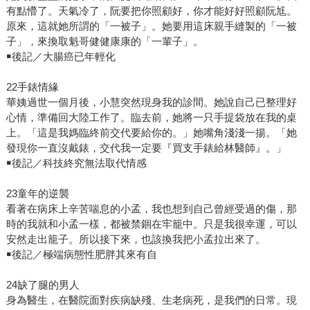
有點懵了。天氣冷了，阮要把你照顧好，你才能好好照顧阮尪。
原來，這就她所謂的「一被子」。她要用這床親手縫製的「一被
子」，來換取魁哥健健康康的「一輩子」。
￭後記／大腸癌已年輕化
22手錶情緣
華姨過世一個月後，小慧突然現身我的診間。她說自己已整理好
心情，準備回大陸工作了。臨去前，她將一只手提袋放在我的桌
上。「這是我媽臨終前交代要給你的。」她嘴角淺淺一揚。「她
發現你一直沒戴錶，交代我一定要『買支手錶給林醫師』。」
￭後記／科技終究無法取代情感
23童年的逆襲
看著在病床上辛苦喘息的小孟，我也想到自己曾經受過的傷，那
時的我就和小孟一樣，都被禁錮在牢籠中。只是我很幸運，可以
安然走出籠子。所以接下來，也該換我把小孟拉出來了。
￭後記／極端病態性肥胖其來有自
24缺了腿的男人
身為醫生，在醫院面對疾病缺殘、生老病死，是我們的日常。現