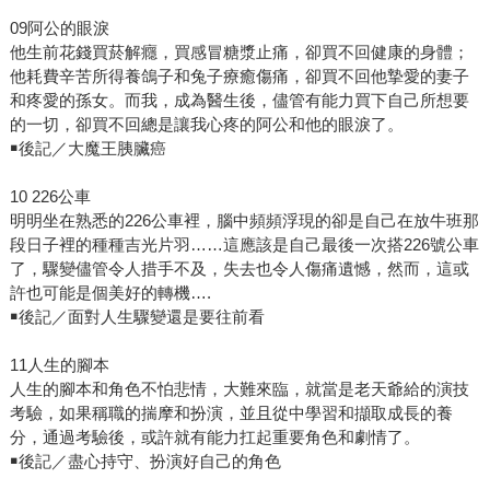
09阿公的眼淚
他生前花錢買菸解癮，買感冒糖漿止痛，卻買不回健康的身體；
他耗費辛苦所得養鴿子和兔子療癒傷痛，卻買不回他摯愛的妻子
和疼愛的孫女。而我，成為醫生後，儘管有能力買下自己所想要
的一切，卻買不回總是讓我心疼的阿公和他的眼淚了。
￭後記／大魔王胰臟癌
10 226公車
明明坐在熟悉的226公車裡，腦中頻頻浮現的卻是自己在放牛班那
段日子裡的種種吉光片羽……這應該是自己最後一次搭226號公車
了，驟變儘管令人措手不及，失去也令人傷痛遺憾，然而，這或
許也可能是個美好的轉機….
￭後記／面對人生驟變還是要往前看
11人生的腳本
人生的腳本和角色不怕悲情，大難來臨，就當是老天爺給的演技
考驗，如果稱職的揣摩和扮演，並且從中學習和擷取成長的養
分，通過考驗後，或許就有能力扛起重要角色和劇情了。
￭後記／盡心持守、扮演好自己的角色