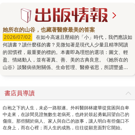
她所在的山谷，也藏著醫療最美的答案
2026/07/02
在如今高速且壓縮的「小」時代，我們應該如
何讀書？讀什麼樣的書？見微知著是現代人少量且精準閱讀
的習慣裡，最重要的標的。本書即為理想的選項：圖文、輕
盈、情緒動人，並有著真、善、美的古典良意。《她所在的
山谷》談醫病依附關係、生命哲理、醫療省思，所謂豐盛與
富足，是共處一地的居民與自然環境給予的餽贈。 彷彿一
本書中書。莫蘭在整理久病母親的房子時，發現了一本書，
布克獎作家、美學大師──約翰・伯格的作品《幸運之人》
書店員導讀
（A Fortunate Man），作者返回當年書中所述之山谷，閱讀
的力量引領她認識了近在咫尺的非凡人物（當年的老醫師的
白袍之下的人生，未必一路順遂。外科醫師林建華從貧困與自卑
接班者）：多年來選擇在偏遠林谷中執業的全科醫師（類似
中走來，在診間見證無數生老病死，也終於鼓起勇氣回望自己的
家庭醫師）──她對鄰居／病患瞭若指掌，他們的生命故事正
傷痕。那些關於病人、家人與自己的故事，讓人明白有些傷口不
與自己的人生彼此交織，日子是如山霧起落、流水環伺，進
在身上，而在心裡；而人生的成熟，往往從願意面對它開始。