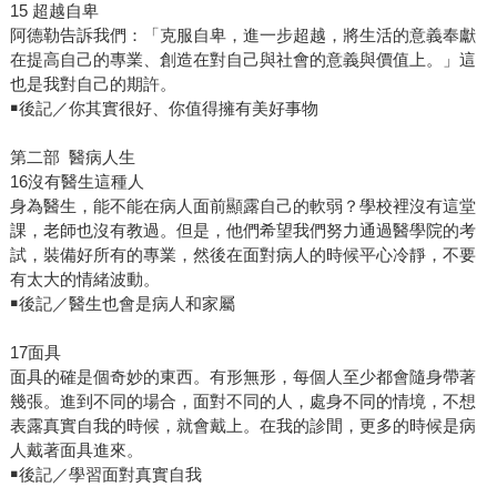
15 超越自卑
阿德勒告訴我們：「克服自卑，進一步超越，將生活的意義奉獻
在提高自己的專業、創造在對自己與社會的意義與價值上。」這
也是我對自己的期許。
￭後記／你其實很好、你值得擁有美好事物
第二部 醫病人生
16沒有醫生這種人
身為醫生，能不能在病人面前顯露自己的軟弱？學校裡沒有這堂
課，老師也沒有教過。但是，他們希望我們努力通過醫學院的考
試，裝備好所有的專業，然後在面對病人的時候平心冷靜，不要
有太大的情緒波動。
￭後記／醫生也會是病人和家屬
17面具
面具的確是個奇妙的東西。有形無形，每個人至少都會隨身帶著
幾張。進到不同的場合，面對不同的人，處身不同的情境，不想
表露真實自我的時候，就會戴上。在我的診間，更多的時候是病
人戴著面具進來。
￭後記／學習面對真實自我