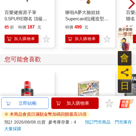
百樂健握原子筆
哆啦A夢大臉娃娃
百樂果
0.5PURE聯名 頂級白
Supercard拉繩造型悠
聯名
桃(限量)
遊卡【受託代銷】
187
499
85
折
特價
元
特價
元
8
折
加入購物車
加入購物車
您可能會喜歡
日
立即結帳
加入購物車
※ 本商品會員日滿額金幣加碼回饋最高15倍
預計 2026/08/08 出貨
參考庫存量：4
預訂門市商品
門市庫存
德國Alpecin-強健髮根
Pokecology an
大量採購
控油無矽靈咖啡因洗髮
Illustrated Guide to