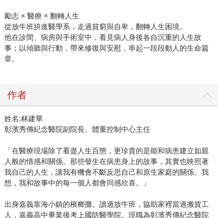
勵志 × 醫療 × 翻轉人生
從放牛班拚進醫學系，走過貧窮與自卑，翻轉人生困境。
他在診間、病房與手術室中，看見病人身後各自沉重的人生故
事；以傾聽與行動，帶來修復與安慰，串起一段段動人的生命篇
章。
作者
姓名:林建華
彰濱秀傳紀念醫院副院長、體重控制中心主任
「在醫療現場除了看盡人生百態，更珍貴的是能和病患建立如親
人般的情感和關係。那些發生在病患身上的故事，其實也映照著
我自己的人生，讓我有機會不斷反思自己和原生家庭的關係。我
想，我和故事中的每一個人都會同感欣喜。」
出身嘉義靠海小鎮的檳榔攤。讀過放牛班，協助家裡當過搬貨工
人，嘉義高中畢業後考上國防醫學院。現職為彰濱秀傳紀念醫院