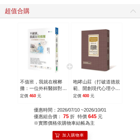
而寫就另一本醫病思索的美麗書冊。前後兩任鄉村醫師各有
傷痛，前者挺不住壓力選擇自死，而女醫師則是急診室的逃
超值合購
兵，面臨現代醫療最難為的階級罷凌（反受臨時病床上的老
奶奶握手鼓勵，二日後她的離世壓垮了自己）、資源分配不
均、消費性醫療（病歷的紊雜且難以追蹤）等等高速壓力，
一如影集《匹茲堡醫魂》裡的Dr. Robbie，第一季與亦師亦友
的同儕之死的自責對抗，第二季則試圖在看過太多生死而無
從釋放的虛空狀態裡解脫，本書恰正能成為下一季主題：關
懷病患的真諦在於傾聽、理解、設身處地、接納每個人的本
質，將他們視為獨立個體。 敘事核心在尋找醫病之間純粹
的「人的關係」。本書描繪了當代鄉村家庭醫師與患者彼此
不值班，我就在檳榔
咆哮山莊（打破道德規
身心牽繫的全景圖像──美好瞬間源於對所處地區的理解、對
攤：一位外科醫師對人
範、開創現代心理小說
病患的認識。每一種關係絕非平面而單向，山谷年月是對醫
生的回望
先河的英國文學三大悲
定價
460
元
定價
400
元
劇之一）
療體系的審視，亦是醫師對從醫之途與自我價值的再詮釋。
同時，藉此探究醫病之間最沉重的顧慮──界線：醫師如何同
優惠時間：2026/07/10 ~2026/10/01
優惠組合價：
75
折
特價
645
元
時扮演鄰居與朋友的角色？即便兼顧多重身分，這種狀態是
※實際價格依購物車結帳為主
否健康？鄉村執業看似美好，卻也伴隨其他顧慮──難找臨時
代班醫師、潛在的孤立感，其中──最令多數醫師心生畏懼
加入購物車