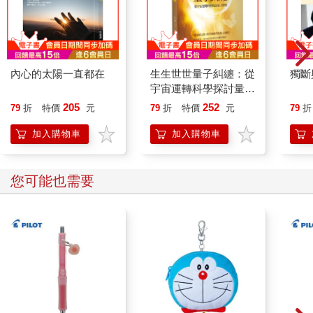
內心的太陽一直都在
生生世世量子糾纏：從
獨斷
宇宙運轉科學探討量子
世界
205
252
79
折
特價
元
79
折
特價
元
79
折
加入購物車
加入購物車
您可能也需要