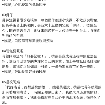
￭後記／心肌梗塞的危險因子
03獅仔
凝神注視著眼前這張臉，每個動作都謹小慎微，不敢須臾鬆懈。
因為手術台上躺著的，是我六十五歲的父親「獅仔」。從醫至
今，開過無數台刀，卻從未想過有一天必須在手術台上，直接面
對自己的至親。
￭後記／口腔癌可早期發現與預防
04阮無要緊啦
母親阿麗這句「無要緊啦！」，彷彿是我成長過程中的魔法金
粉，讓我可以無憂的專注於自己的課業，加上每餐虱目魚肚湯的
助攻，讓我從這個偏鄉小村莊，一躍飛進嘉義市的第一學府。
￭後記／鼓勵長輩好好過晚年
05凝視阿娟
「我好痛苦，好想趕快解脫！」她邊哭邊說，彷彿把長年積累的
所有委屈和痛苦，一時間全傾倒出來了。我從未見過這樣的她，
然而在那個當下，我卻覺得壓在自己心中的那塊石頭，頓時落了
地。