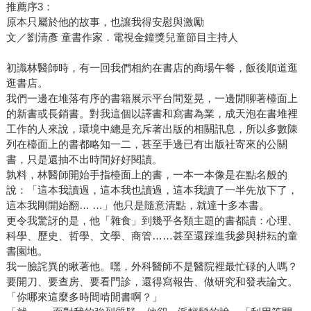
推薦序3：
原本只屬於他的故事，也讓我得安慰與激勵
文／劉清彥 童書作家．電視金鐘獎兒童節目主持人
初識林醫師時，有一回我們相約在書店的商場午餐，飯後順道逛
逛書店。
我們一邊在堆落有序的書籍展示平台間踅晃，一邊閒聊著檯面上
的新書或長銷書。對我這個以譯書和寫書為業，成天泡在書堆裡
工作的人來說，環境中總是充斥著出版的相關訊息，所以多數陳
列在檯面上的書都略知一二，甚至手邊已有出版社寄來的公關
書，只是還抽不出時間好好閱讀。
孰料，林醫師開始手指檯面上的書，一本一本像是在點名般的
說：「這本我讀過，這本我也讀過，這本我讀了一半先放下了，
這本我剛開始翻… …」他只是隨意清點，就達十多本書。
更令我驚訝的是，他「雜食」到幾乎各類主題的書都讀：心理、
科學、歷史、哲學、文學、商管……甚至還踩進我參與耕耘的童
書園地。
我一臉詫異的瞅著他。嘿，外科醫師不是醫院裡最忙碌的人嗎？
要開刀、要查房、要看門診，還得寫報告、做研究和發表論文。
「你哪來這麼多時間啃閒書啊？」