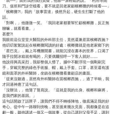
「就──」面對我的強烈質疑，他卻一派輕鬆的說。「利用等開
刀、值班和門診空檔看，要不就是回老家顧檳榔攤的時候看──」
「檳榔攤?!」我的「故事雷達」倏然升起，硬生生打斷了他的
話。
「對啊，」他微微一笑。「我回老家都要幫忙顧檳榔攤，反正無
聊嘛，就看看書。」
甚麼?!
我眼前這位堂堂大醫院的外科部主任，竟然還兼差當檳榔西施？
他叨叨絮絮說起在檳榔攤閱讀的好處：檳榔攤就是他老家鄉下的
「星巴克」，戴上耳機攤開書，就能沉浸在書本的世界，口渴了
隨手拉開冰箱就有喝的，只要偶爾招呼一下客人就好……
他說得興高采烈，我卻整個人懵了。腦中不斷浮現一個剛刷完
手，穿戴完整的綠色手術服、帽，戴上手套、口罩，甚至還有護
鏡和面罩的外科醫師，坐鎮在檳榔攤看書顧店的畫面。
「從來沒聽過，居然有外科醫師在當檳榔西施，」過了半晌，我
才回過神應了這句話。
「沒辦法，」他聳了聳肩說。「這就是我的出身。檳榔和麻將，
是我們家的基因。」
這句話開啟了話匣子，讓我們不得不轉移陣地，徹底滿足我的好
奇心。從中午一路聊到傍晚，甚至後來幾次見面，我都像是在追
劇一般，聽他講述一個又一個故事，從自己講到父母手足，講到