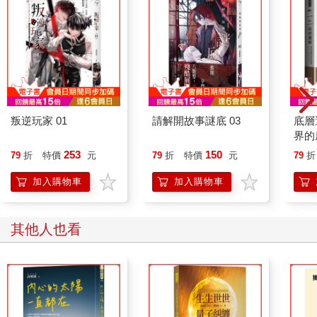
叛逆玩家 01
請解開故事謎底 03
底層
界的
253
150
79
折
特價
元
79
折
特價
元
79
折
加入購物車
加入購物車
其他人也看