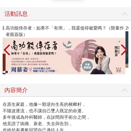
的，莫過於無法隱匿身分的處境。然而，對女醫師而言，那
是值得付出的代價，只為換取她過往未能擁有的「醫療歸屬
活動訊息
感」。她渴望追求醫療延續性──越是深入了解患者，臨床實
踐越能根植於溫暖與人性，而這份根基亦能進一步提升醫師
作
2026年8月金石堂強力推薦
所能給予的照護（從年幼照顧到青少年的孩子、經歷多次流
產的鄰人婦女、在病灶與工作之間糾結的酪農）。這是一位
醫師在擁有他人信任時所能成就的事。這些是擄獲並留住此
地居民心靈的饋贈，標記著時間流轉、變遷與延續。這正是
景觀與人之間最親密的關係。 當醫師是一種「成為」而非
「知道」的過程。疫情其間彷彿醫病關係的最終考驗，它自
然形成了無可避免的界線與隔離，而女醫師以更艱苦的方式
執行一般醫療與克服疫病，山谷裡再無醫病之分。
內容簡介
在原生家庭，他像一顆逆向生長的檳榔籽，
不隨波逐流，也不讓自己墜入既定的命運。
多年後成為外科醫師，在診間與手術台之間，
他見證了病痛、衰老、失去與告別，
也終於有勇氣回望自己過往人生。