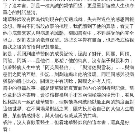
下了這本書。那是一種真誠的親情回望，更是重新編整人生秩序
重心的對話釐清。
建華醫師沒有因為找到現在的安適成就，失去對過往的感恩回報
念想。藉由不同階段故事的梳理，我們讀到了他的真摯，看見了
他心底牽繫家人與病患的誠懇。翻閱書頁中，不難感受他的完全
坦白、深刻表達的毫無保留。這些文字帶有畫面，也是徹底檢視
自我之後的省悟與智慧能量。
於是，我回到建華醫師的成長記憶，認識了獅仔、阿麗、阿娟、
阿龍、阿新……是他們，形塑了他的純真、沒有架子與親和力；
讀著醫病人生中的「阿英與登伯」、「與清德與雪花」……與病
患們之間的互動、掛記，刻劃編織出他的溫暖、同理同感與視病
猶親的將心比心。關懷之中有叨唸，醫囑之外有人情。
書中的每篇故事，都是建華醫師真實面對內心的剖析與記錄。當
你拿起這本書時，會從檳榔攤與手術室兩個極端的場景中，看見
性格認真一致的建華醫師，理解他為何總能以最正向的態度面對
這個世界。在不同場景對話之間，隱約投射著自己的某個人生階
段、某個情感掛念，與某個心有戚戚焉的共鳴。
或許，沒人喜歡看醫生，但看建華醫師寫的這本書，還真是好
看！