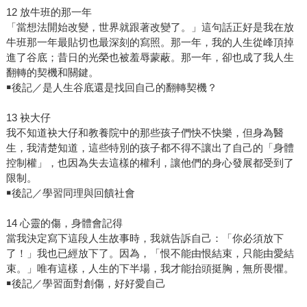
12 放牛班的那一年
「當想法開始改變，世界就跟著改變了。」這句話正好是我在放
牛班那一年最貼切也最深刻的寫照。那一年，我的人生從峰頂掉
進了谷底；昔日的光榮也被羞辱蒙蔽。那一年，卻也成了我人生
翻轉的契機和關鍵。
￭後記／是人生谷底還是找回自己的翻轉契機？
13 袂大仔
我不知道袂大仔和教養院中的那些孩子們快不快樂，但身為醫
生，我清楚知道，這些特別的孩子都不得不讓出了自己的「身體
控制權」，也因為失去這樣的權利，讓他們的身心發展都受到了
限制。
￭後記／學習同理與回饋社會
14 心靈的傷，身體會記得
當我決定寫下這段人生故事時，我就告訴自己：「你必須放下
了！」我也已經放下了。因為，「恨不能由恨結束，只能由愛結
束。」唯有這樣，人生的下半場，我才能抬頭挺胸，無所畏懼。
￭後記／學習面對創傷，好好愛自己