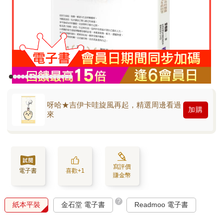
呀哈★吉伊卡哇旋風再起，精選周邊看過
加購
來
寫評價
電子書
喜歡+1
賺金幣
?
紙本平裝
金石堂 電子書
Readmoo 電子書