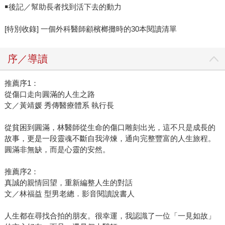
￭後記／幫助長者找到活下去的動力
[特別收錄] 一個外科醫師顧檳榔攤時的30本閱讀清單
序／導讀
推薦序1：
從傷口走向圓滿的人生之路
文／黃靖媛 秀傳醫療體系 執行長
從貧困到圓滿，林醫師從生命的傷口雕刻出光，這不只是成長的
故事，更是一段靈魂不斷自我淬煉，通向完整豐富的人生旅程。
圓滿非無缺，而是心靈的安然。
推薦序2：
真誠的親情回望，重新編整人生的對話
文／林福益 型男老總．影音閱讀說書人
人生都在尋找合拍的朋友。很幸運，我認識了一位「一見如故」