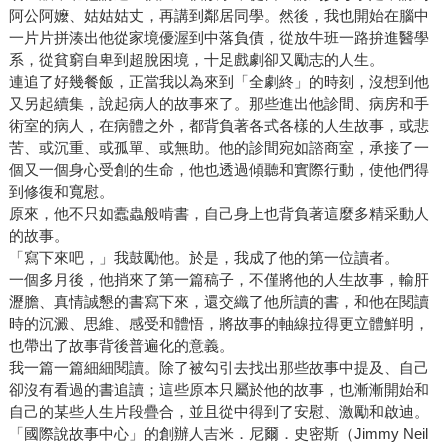
阿公阿嬤、姑姑姑丈，再講到鄰居同學。然後，我也開始在腦中
一片片拼湊出他從家境優渥到中落負債，從放牛班一路拚進醫學
系，從貧窮自卑到超脫困境，十足戲劇卻又勵志的人生。
連追了好幾餐飯，正當我以為來到「全劇終」的時刻，沒想到他
又另起續集，說起病人的故事來了。那些進出他診間、病房和手
術室的病人，在病體之外，都背負著各式各樣的人生故事，或悲
苦、或沉重、或孤單、或無助。他的診間宛如諮商室，承接了一
個又一個身心受創的生命，他也透過傾聽和實際行動，使他們得
到修復和寬慰。
原來，他不只如蠹蟲般啃書，自己身上也背負著這麼多精采動人
的故事。
「寫下來吧，」我鼓勵他。於是，我成了他的第一位讀者。
一個多月後，他捎來了第一篇稿子，不僅將他的人生故事，輸肝
瀝膽、真情誠懇的書寫下來，還交織了他所讀的書，和他在閱讀
時的沉澱、思維、感受和體悟，將故事的軸線拉得更立體鮮明，
也帶出了故事背後普遍化的意義。
我一篇一篇細細閱讀。除了被勾引去找出那些故事中提及、自己
卻沒有看過的書追讀；這些原本只屬於他的故事，也漸漸開始和
自己的某些人生片段疊合，並且從中得到了安慰、激勵和啟迪。
「國際說故事中心」的創辦人吉米．尼爾．史密斯（Jimmy Neil