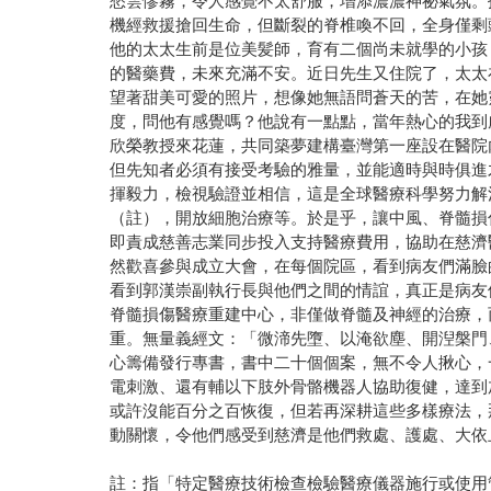
愁雲慘霧，令人感覺不太舒服，增添濃濃神祕氣氛。
機經救援搶回生命，但斷裂的脊椎喚不回，全身僅剩
他的太太生前是位美髪師，育有二個尚未就學的小孩
的醫藥費，未來充滿不安。近日先生又住院了，太太
望著甜美可愛的照片，想像她無語問蒼天的苦，在她
度，問他有感覺嗎？他說有一點點，當年熱心的我到
欣榮教授來花蓮，共同築夢建構臺灣第一座設在醫院
但先知者必須有接受考驗的雅量，並能適時與時俱進
揮毅力，檢視驗證並相信，這是全球醫療科學努力解
（註），開放細胞治療等。於是乎，讓中風、脊髓損
即責成慈善志業同步投入支持醫療費用，協助在慈濟
然歡喜參與成立大會，在每個院區，看到病友們滿臉
看到郭漢崇副執行長與他們之間的情誼，真正是病友
脊髓損傷醫療重建中心，非僅做脊髓及神經的治療，
重。無量義經文：「微渧先墮、以淹欲塵、開湼槃門
心籌備發行專書，書中二十個個案，無不令人揪心，
電刺激、還有輔以下肢外骨骼機器人協助復健，達到
或許沒能百分之百恢復，但若再深耕這些多樣療法，
動關懷，令他們感受到慈濟是他們救處、護處、大依
註：指「特定醫療技術檢查檢驗醫療儀器施行或使用