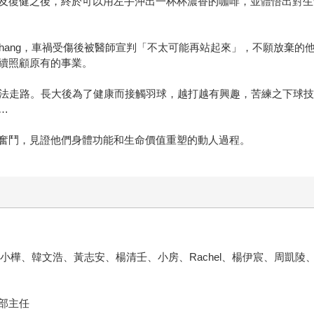
及復健之後，終於可以用左手沖出一杯杯濃香的咖啡，並體悟出對生
Chang，車禍受傷後被醫師宣判「不太可能再站起來」，不願放棄
續照顧原有的事業。
遠無法走路。長大後為了健康而接觸羽球，越打越有興趣，苦練之下球
…
奮鬥，見證他們身體功能和生命價值重塑的動人過程。
y、達哥、小樺、韓文浩、黃志安、楊清壬、小房、Rachel、楊伊宸、
部主任