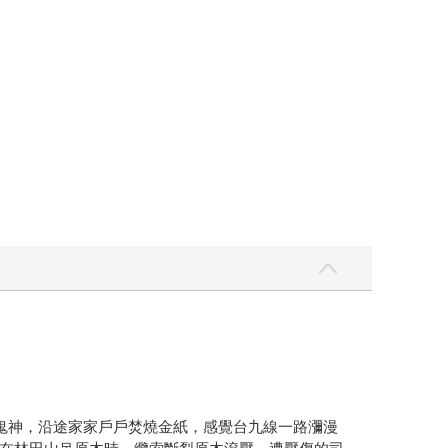
鬼神，沿途家家戶戶焚燒金紙，感覺台九線一路瀰漫