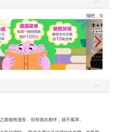
銷全球逾1500萬冊《鴻》最新系列作）
高功能倖存者：
之路雖然漫長，但有彼此相伴，就不孤單。