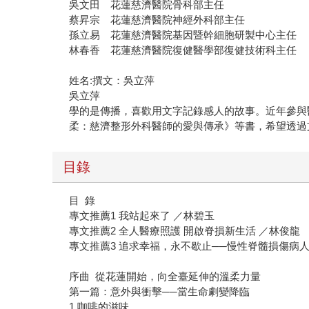
吳文田 花蓮慈濟醫院骨科部主任
蔡昇宗 花蓮慈濟醫院神經外科部主任
孫立易 花蓮慈濟醫院基因暨幹細胞研製中心主任
林春香 花蓮慈濟醫院復健醫學部復健技術科主任
姓名:撰文：吳立萍
吳立萍
學的是傳播，喜歡用文字記錄感人的故事。近年參與
柔：慈濟整形外科醫師的愛與傳承》等書，希望透過
目錄
目 錄
專文推薦1 我站起來了 ／林碧玉
專文推薦2 全人醫療照護 開啟脊損新生活 ／林俊龍
專文推薦3 追求幸福，永不歇止──慢性脊髓損傷病
序曲 從花蓮開始，向全臺延伸的溫柔力量
第一篇：意外與衝擊──當生命劇變降臨
1 咖啡的滋味