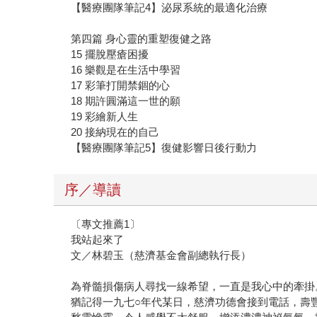
【醫療團隊筆記4】泌尿系統的最適化治療
第四篇 身心靈的重塑復健之路
15 擺脫壓瘡困擾
16 樂觀是在生活中學習
17 彩筆打開禁錮的心
18 期許圓滿這一世的願
19 彩繪新人生
20 接納現在的自己
【醫療團隊筆記5】復健影響日後行動力
序／導讀
〔專文推薦1〕
我站起來了
文／林碧玉（慈濟基金會副總執行長）
為脊髓損傷病人尋找一線希望，一直是我心中的牽掛
猶記得一九七○年代某日，慈濟功德會接到電話，壽