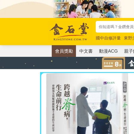
國中自修評量
東野
唯紅花綻放
奧德賽
會員獎勵
中文書
動漫ACG
親子