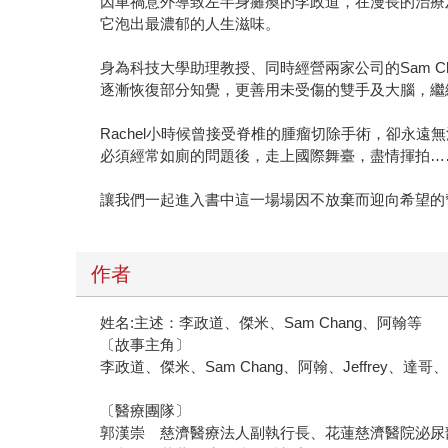
因車禍意外導致左半身癱瘓的李政道，在漫長的治療
它泡出最濃郁的人生滋味。
身為科技大學助理教授、同時經營兩家公司的Sam 
逐漸恢復部分知覺，更善用未受傷的雙手及大腦，繼
Rachel小時候曾接受脊椎的腫瘤切除手術，卻永
必須經常如廁的問題後，走上國際舞臺，盡情揮拍…
讓我們一起進入書中這一場場因不放棄而迎向希望的
作者
姓名:主述：李政道、傑米、Sam Chang、阿翰等
〔故事主角〕
李政道、傑米、Sam Chang、阿翰、Jeffre
〔醫療團隊〕
郭漢崇 慈濟醫療法人副執行長、花蓮慈濟醫院泌尿