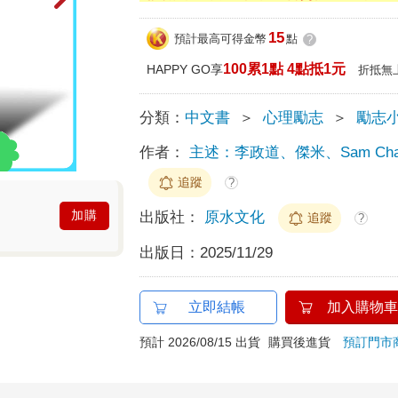
15
預計最高可得金幣
點
?
100累1點 4點抵1元
HAPPY GO享
折抵無
分類：
中文書
＞
心理勵志
＞
勵志
作者：
主述：李政道、傑米、Sam C
追蹤
?
加購
出版社：
原水文化
追蹤
?
出版日：
2025/11/29
立即結帳
加入購物車
預計 2026/08/15 出貨
購買後進貨
預訂門市