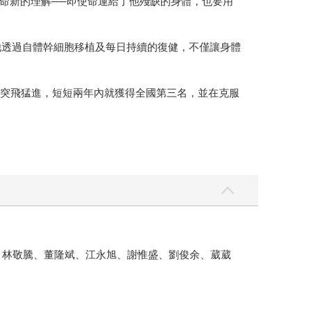
命新的理解──即使命運給了他殘缺的身體，也要用
的他透過自體幹細胞移植及每日持續的復健，不僅讓身體
技突飛猛進，短短兩年內就獲得全國第三名，並在克服
周凱陵、林敬騰、董隆斌、江永旭、謝惟盛、劉俊余、葳葳