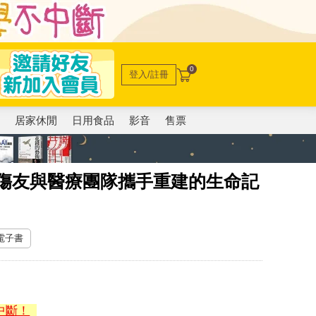
0
登入/註冊
電
居家休閒
日用食品
影音
售票
髓傷友與醫療團隊攜手重建的生命記
 電子書
中斷！