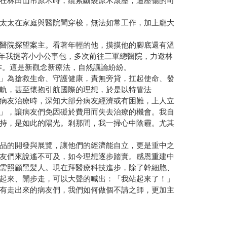
在林田山吊原木時，纜索斷裂原木滾壓，遭壓傷的司
太太在家庭與醫院間穿梭，無法如常工作，加上龐大
醫院探望案主。看著年輕的他，摸摸他的腳底還有溫
○年我提著小小公事包，多次前往三軍總醫院，力邀林
作。這是新觀念新療法，自然議論紛紛。
」為搶救生命、守護健康，責無旁貸，扛起使命、發
軌，甚至懷抱引航國際的理想，於是以特管法
病友治療時，深知大部分病友經濟或有困難，上人立
」，讓病友們免因礙於費用而失去治療的機會。我自
持，是如此的陽光。剎那間，我一掃心中陰霾。尤其
品的開發與展覽，讓他們的經濟能自立，更是重中之
友們來說遙不可及，如今理想逐步踏實。感恩重建中
需照顧黑髪人。現在拜醫療科技進步，除了幹細胞、
起來、開步走，可以大聲的喊出：「我站起來了！」
有走出來的病友們，我們如何做個不請之師，更加主