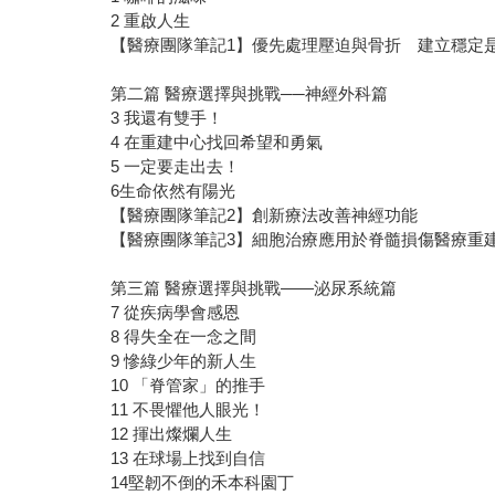
2 重啟人生
【醫療團隊筆記1】優先處理壓迫與骨折 建立穩定
第二篇 醫療選擇與挑戰──神經外科篇
3 我還有雙手！
4 在重建中心找回希望和勇氣
5 一定要走出去！
6生命依然有陽光
【醫療團隊筆記2】創新療法改善神經功能
【醫療團隊筆記3】細胞治療應用於脊髓損傷醫療重
第三篇 醫療選擇與挑戰——泌尿系統篇
7 從疾病學會感恩
8 得失全在一念之間
9 慘綠少年的新人生
10 「脊管家」的推手
11 不畏懼他人眼光！
12 揮出燦爛人生
13 在球場上找到自信
14堅韌不倒的禾本科園丁