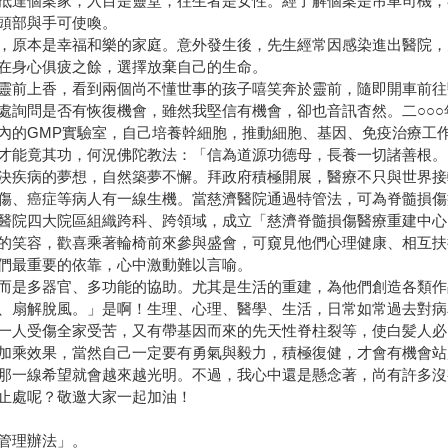
抵達個案家，入目是靈堂，往生者是女性。經了解個案是吊車司機，
頭部與手可使喚。
，原本是幸福和樂的家庭。意外發生後，先生經常因感染進出醫院，
在身心俱疲之餘，選擇放棄自己的生命。
靈前上香，看到兩個尚不懂世事的孩子嘻笑奔於靈前，隨即開車前往
處詢問是否有恢復機會，雖然我堅信有機會，卻也音訊杳然。二○○
內的GMP實驗室，自己培養幹細胞，推動細胞、基因、免疫治療工
才能竟其功，何況佛陀教法：「信為道源功德母，長養一切諸善根。
決疾病的夢想，自然築夢不懈。拜政府積極開展，醫療不只與世界接
傷、癌症等病人有一線生機。當慈濟醫院通過特管法，可為脊髓損傷
醫院四大院區組織跨科、跨領域，成立「慈濟脊髓損傷醫療重建中心
的笑容，歡喜乘著輪椅前來參與盛會，可窺見他們心理健康、相互扶
們最重要的依靠，心中激動難以言喻。
而是多器官、多功能的協助。尤其是生活的重建，為他們創造各類作
、扇解脫風。」是啊！生理、心理、醫學、生活，日常如常過去對病
一人受傷全家受苦，又有帶基因而來的先天性脊柱裂等，使白髪人必
加乘效果，當然自己一定要有勇氣與毅力，積極復健，才會有機會站
那一線希望就會越來越光明。不過，我心中還是懸念著，尚有許多沒
止處呢？敬邀大家一起加油！
管理辦法」。