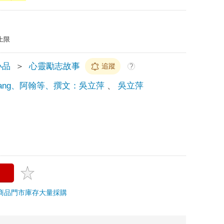
上限
小品
＞
心靈勵志故事
追蹤
?
hang、阿翰等、撰文：吳立萍
、
吳立萍
商品
門市庫存
大量採購