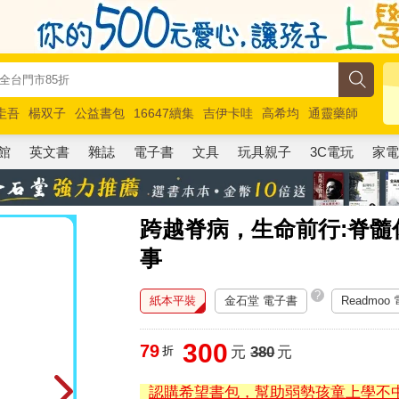
圭吾
楊双子
公益書包
16647續集
吉伊卡哇
高希均
通靈藥師
路邊攤新作
馬斯克
玩具總動員5
超慢跑
館
英文書
雜誌
電子書
文具
玩具親子
3C電玩
家
跨越脊病，生命前行:脊
事
?
紙本平裝
金石堂 電子書
Readmoo
300
79
折
元
380
元
認購希望書包，幫助弱勢孩童上學不