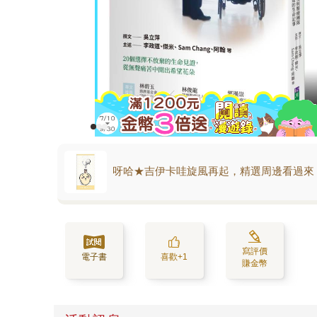
呀哈★吉伊卡哇旋風再起，精選周邊看過來
寫評價
電子書
喜歡+1
賺金幣