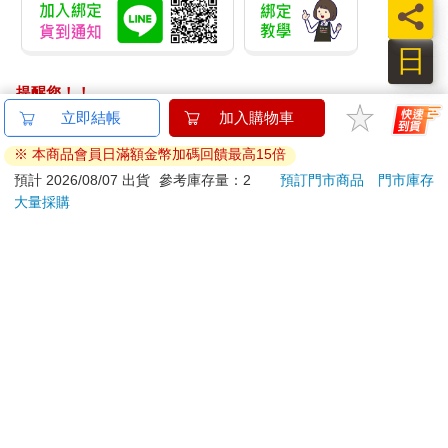
員
日
提醒您！！
金石堂及銀行均不會請您操作ATM! 如接獲電話要求您前往
立即結帳
加入購物車
ATM提款機，請不要聽從指示，以免受騙上當！
※ 本商品會員日滿額金幣加碼回饋最高15倍
退換貨須知：
預計 2026/08/07 出貨
參考庫存量：2
預訂門市商品
門市庫存
大量採購
**提醒您，鑑賞期不等於試用期，退回商品須為全新狀態**
依據「消費者保護法」第19條及行政院消費者保護處公告之
「通訊交易解除權合理例外情事適用準則」，以下商品購買
後，除商品本身有瑕疵外，將不提供7天的猶豫期：
易於腐敗、保存期限較短或解約時即將逾期。（如：生
鮮食品）
依消費者要求所為之客製化給付。（客製化商品）
報紙、期刊或雜誌。（含MOOK、外文雜誌）
經消費者拆封之影音商品或電腦軟體。
非以有形媒介提供之數位內容或一經提供即為完成之線
上服務，經消費者事先同意始提供。（如：電子書、電