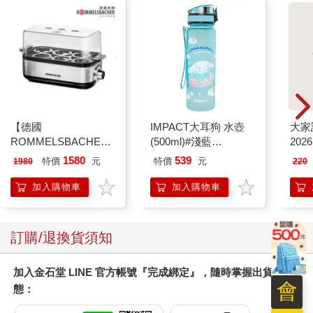
【德國
IMPACT大耳狗 水壺
大家
ROMMELSBACHE諾
(500ml)#淺藍
202
曼百赫】多功能煮蛋
IMCMB01LB
1580
539
特價
元
特價
元
1980
220
器/可煮6顆蛋
ER600/ER-600
加入購物車
加入購物車
訂購/退換貨須知
加入金石堂 LINE 官方帳號『完成綁定』，隨時掌握出貨動
會
態：