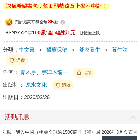
認購希望書包，幫助弱勢孩童上學不中斷！
35
預計最高可得金幣
點
?
100累1點 4點抵1元
HAPPY GO享
折抵無上限
分類：
中文書
＞
醫療保健
＞
舒壓養生
＞
養生法
追蹤
作者：
青木厚、宇津木龍一
追蹤
出版社：
原水文化
追蹤
出版日：
2026/02/26
活動訊息
》最
2026年8月金石堂強力推薦