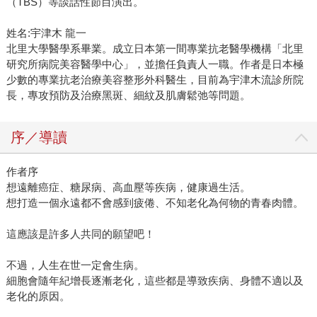
（TBS）等談話性節目演出。
姓名:宇津木 龍一
北里大學醫學系畢業。成立日本第一間專業抗老醫學機構「北里
研究所病院美容醫學中心」，並擔任負責人一職。作者是日本極
少數的專業抗老治療美容整形外科醫生，目前為宇津木流診所院
長，專攻預防及治療黑斑、細紋及肌膚鬆弛等問題。
序／導讀
作者序
想遠離癌症、糖尿病、高血壓等疾病，健康過生活。
想打造一個永遠都不會感到疲倦、不知老化為何物的青春肉體。
這應該是許多人共同的願望吧！
不過，人生在世一定會生病。
細胞會隨年紀增長逐漸老化，這些都是導致疾病、身體不適以及
老化的原因。