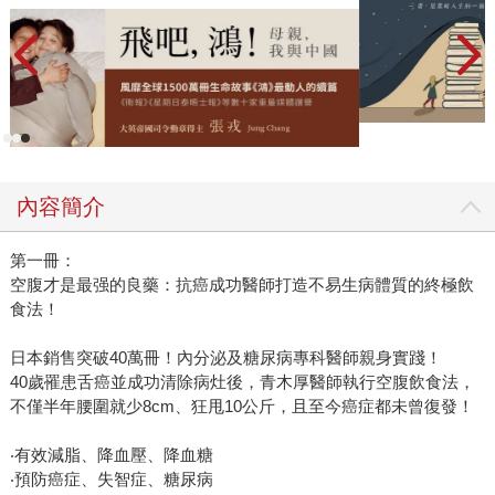
內容簡介
第一冊：
空腹才是最强的良藥：抗癌成功醫師打造不易生病體質的終極飲
食法！
日本銷售突破40萬冊！內分泌及糖尿病專科醫師親身實踐！
40歲罹患舌癌並成功清除病灶後，青木厚醫師執行空腹飲食法，
不僅半年腰圍就少8cm、狂甩10公斤，且至今癌症都未曾復發！
‧有效減脂、降血壓、降血糖
‧預防癌症、失智症、糖尿病