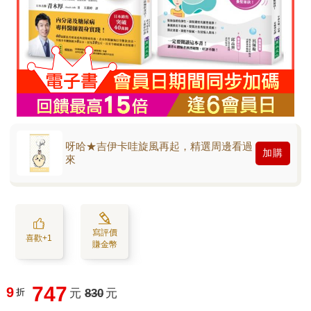
呀哈★吉伊卡哇旋風再起，精選周邊看過
加購
來
寫評價
喜歡+1
賺金幣
747
9
折
元
830
元