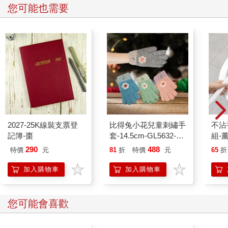
您可能也需要
2027-25K線裝支票登
比得兔小花兒童刺繡手
不沾
記簿-棗
套-14.5cm-GL5632-2
組-
雙入
290
488
特價
元
81
折
特價
元
65
折
加入購物車
加入購物車
您可能會喜歡