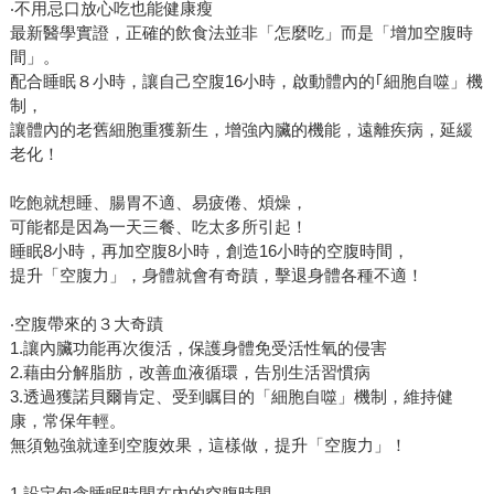
‧不用忌口放心吃也能健康瘦
最新醫學實證，正確的飲食法並非「怎麼吃」而是「增加空腹時
間」。
配合睡眠８小時，讓自己空腹16小時，啟動體內的｢細胞自噬」機
制，
讓體內的老舊細胞重獲新生，增強內臟的機能，遠離疾病，延緩
老化！
吃飽就想睡、腸胃不適、易疲倦、煩燥，
可能都是因為一天三餐、吃太多所引起！
睡眠8小時，再加空腹8小時，創造16小時的空腹時間，
提升「空腹力」，身體就會有奇蹟，擊退身體各種不適！
‧空腹帶來的３大奇蹟
1.讓內臟功能再次復活，保護身體免受活性氧的侵害
2.藉由分解脂肪，改善血液循環，告別生活習慣病
3.透過獲諾貝爾肯定、受到瞩目的「細胞自噬」機制，維持健
康，常保年輕。
無須勉強就達到空腹效果，這樣做，提升「空腹力」！
1.設定包含睡眠時間在內的空腹時間