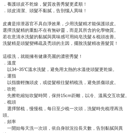
．養護頭皮不乾燥，髮質改善秀髮更柔順！
．頭皮清潔、頭髮不黏膩，告別惱人異味！
皮膚是排泄器官不具自淨效果，少用洗髮精才能保護頭皮。
選擇洗髮精的重點不在有無矽靈，而是其所含的化學物質。
若在意清水洗髮的黏膩與異味感可用純皂洗髮＆梳頭改善。
洗髮精是頭髮變稀疏及禿頭的主因，擺脫洗髮精改善髮質！
這樣洗，就能擁有健康亮麗的濃密秀髮！
．溫度
以34~35℃溫水洗髮，避免用太熱的水溫使頭髮更乾燥。
．運指
以指腹輕撫頭皮，或從髮根往髮梢梳洗，避免抓傷頭皮。
．吹乾
先擦乾縮短吹髮時間，保持15cm距離，以冷、溫風交互吹髮。
．梳頭
選擇鬃梳，慢慢梳，每日至少梳一次頭，洗髮時先梳理再洗
頭。
．頻率
一開始每天洗一次頭，依自身狀況拉長天數，告別黏膩與異