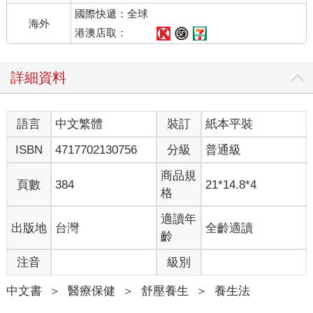
國際快遞：全球
海外
港澳店取：
詳細資料
語言
中文繁體
裝訂
紙本平裝
ISBN
4717702130756
分級
普通級
商品規
頁數
384
21*14.8*4
格
適讀年
出版地
台灣
全齡適讀
齡
注音
級別
中文書
＞
醫療保健
＞
舒壓養生
＞
養生法