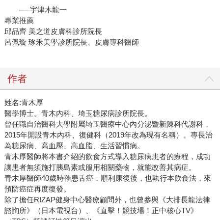
──宇津木龍一
專業推薦
邱品齊 美之道皮膚科診所院長
呂佩璇 琢禾美學診所院長、皮膚專科醫師
作者
姓名:青木厚
醫學博士。青木內科、埼玉糖尿病診所院長。
曾任職自治醫科大學附屬埼玉醫療中心內分泌暨新陳科代謝科，
2015年開設青木內科、復健科（2019年改為現有名稱）。專長治
為糖尿病、高血壓、高血脂、生活習慣病。
青木厚醫師將本書介紹的飲食方式導入糖尿病患者的療程，成功
讓患者無須施打胰島素或服用相關藥物，就能改善其病症。
青木厚醫師40歲時罹患舌癌，順利康復後，也執行本飲食法，來
預防癌症再度復發。
除了擔任RIZAP健身中心醫療顧問外，也曾參與《大排長龍法律
諮詢所》（日本電視台）、《直擊！競技場！正中核心TV》