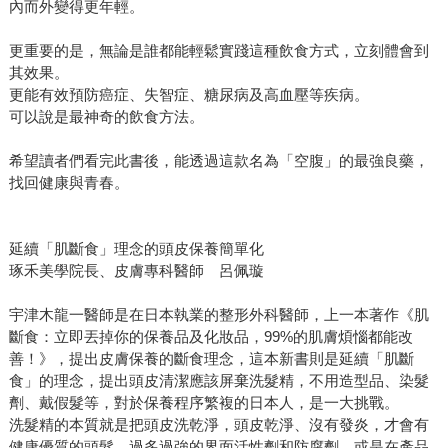
內而外變得更年輕。
更重要的是，無論是誰都能輕鬆實踐這種飲食方式，立刻體會到
其效果。
更能有效預防癌症、失智症、糖尿病及高血壓等疾病。
可以說是最神奇的飲食方法。
希望讀者們看完此書後，能透過這款名為「空腹」的最強良藥，
找回健康與青春。
延續「肌斷食」理念的頭皮保養簡單化
琢禾美學院長、皮膚專科醫師 呂佩璇
宇津木龍一醫師是在日本執業的整形外科醫師，上一本著作《肌
斷食：立即丟掉你的保養品及化妝品，99%的肌膚煩惱都能改
善！》，提出皮膚保養的斷食理念，這本新書則是延續「肌斷
食」的理念，提出頭皮清潔應該屏棄洗髮精，不用造型品、染髮
劑、戴假髮等，對於保養程序繁複的日本人，是一大挑戰。
洗髮精的本質就是把頭皮洗乾淨，頭皮乾淨、沒有發炎，才會有
健康優質的頭髮，過多過強的界面活性劑和防腐劑，或是在產品