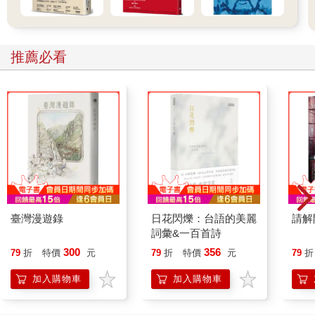
推薦必看
臺灣漫遊錄
日花閃爍：台語的美麗
請解
詞彙&一百首詩
300
356
79
折
特價
元
79
折
特價
元
79
折
加入購物車
加入購物車