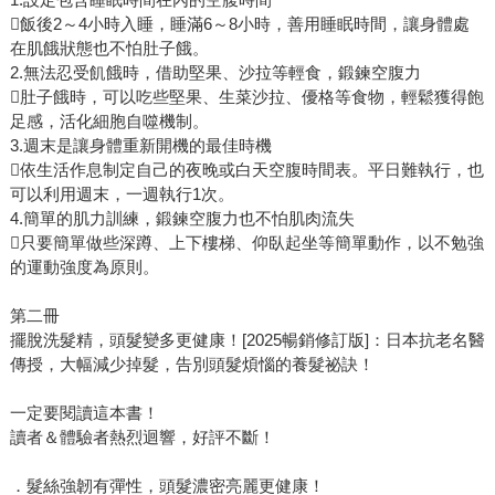
飯後2～4小時入睡，睡滿6～8小時，善用睡眠時間，讓身體處
在肌餓狀態也不怕肚子餓。
2.無法忍受飢餓時，借助堅果、沙拉等輕食，鍛鍊空腹力
肚子餓時，可以吃些堅果、生菜沙拉、優格等食物，輕鬆獲得飽
足感，活化細胞自噬機制。
3.週末是讓身體重新開機的最佳時機
依生活作息制定自己的夜晚或白天空腹時間表。平日難執行，也
可以利用週末，一週執行1次。
4.簡單的肌力訓練，鍛鍊空腹力也不怕肌肉流失
只要簡單做些深蹲、上下樓梯、仰臥起坐等簡單動作，以不勉強
的運動強度為原則。
第二冊
擺脫洗髮精，頭髮變多更健康！[2025暢銷修訂版]：日本抗老名醫
傳授，大幅減少掉髮，告別頭髮煩惱的養髮祕訣！
一定要閱讀這本書！
讀者＆體驗者熱烈迴響，好評不斷！
．髮絲強韌有彈性，頭髮濃密亮麗更健康！