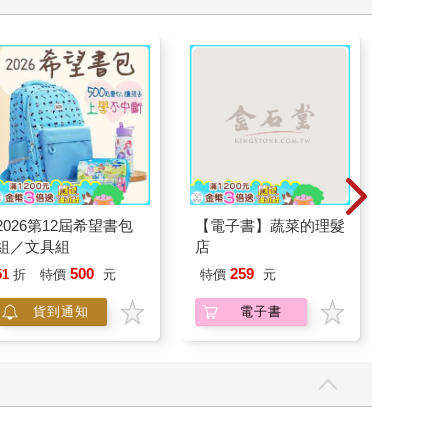
2026第12屆希望書包
【電子書】蔬菜的理髮
【預購
組／文具組
店
代理版 
限定 數
500
259
37
51
折
特價
元
特價
元
特價
25周
貨到通知
電子書
加