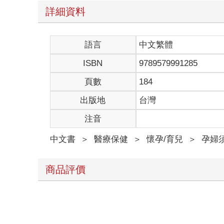
詳細資料
語言
中文繁體
ISBN
9789579991285
頁數
184
出版地
台灣
注音
中文書
＞
醫療保健
＞
懷孕/育兒
＞
孕婦
商品評價