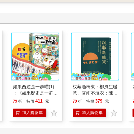
如果西遊是一群喵(1)
杖藜過橋東：柳風生暖
：《如果歷史是一群
意、杏雨不濕衣；陳亮
喵》作者最新力作，附
恭談以心轉境的適齡漫
411
379
79
折
特價
元
79
折
特價
元
【首卷特典】拉頁
想
加入購物車
加入購物車