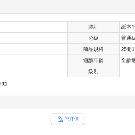
裝訂
紙本
分級
普通
商品規格
25開1
適讀年齡
全齡
級別
須知
寫評價