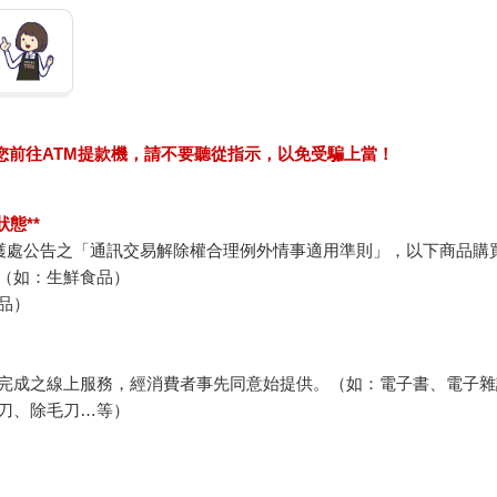
求您前往ATM提款機，請不要聽從指示，以免受騙上當！
態**
護處公告之「通訊交易解除權合理例外情事適用準則」，以下商品購
（如：生鮮食品）
品）
完成之線上服務，經消費者事先同意始提供。（如：電子書、電子雜
刀、除毛刀…等）
例假日）。
退貨）必須是您收到商品時的原始狀態（包含商品本體、配件、贈品
裝上黏貼紙張或書寫文字。