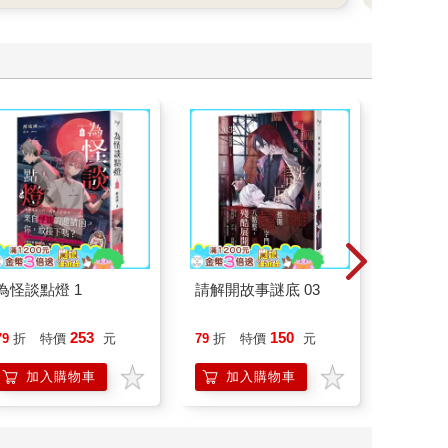
為怪談點燈 1
請解開故事謎底 03
請解開故
253
150
79
折
特價
元
79
折
特價
元
79
折
加入購物車
加入購物車
加