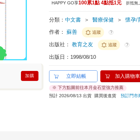
100累1點 4點抵1元
HAPPY GO享
折抵無
分類：
中文書
＞
醫療保健
＞
懷孕/
作者：
蘇善
追蹤
?
出版社：
教育之友
追蹤
?
出版日：
1998/08/10
加購
立即結帳
加入購物車
※ 下方點圖前往本月金石堂強力推薦
預計 2026/08/13 出貨
購買後進貨
預訂門市