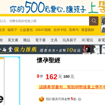
圭吾
楊双子
公益書包
16647續集
吉伊卡哇
高希均
通靈藥師
路邊攤新作
馬斯克
玩具總動員5
超慢跑
館
英文書
雜誌
電子書
文具
玩具親子
3C電玩
家
懷孕聖經
162
9
折
元
180
元
認購希望書包，幫助弱勢孩童上學不
5
預計最高可得金幣
點
?