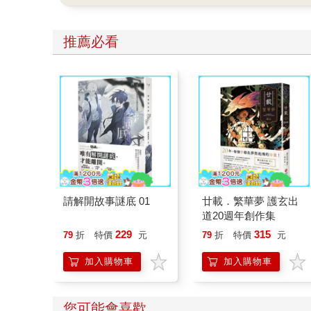
推薦必看
請解開故事謎底 01
廿載．繁華夢 護玄出
道20週年創作集
229
315
79
折
特價
元
79
折
特價
元
加入購物車
加入購物車
您可能會喜歡