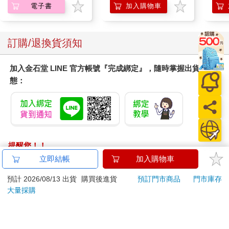
SIREN 黑色限定
電子書
加入購物車
訂購/退換貨須知
加入金石堂 LINE 官方帳號『完成綁定』，隨時掌握出貨動
態：
提醒您！！
金石堂及銀行均不會請您操作ATM! 如接獲電話要求您前往
立即結帳
加入購物車
ATM提款機，請不要聽從指示，以免受騙上當！
預計 2026/08/13 出貨
購買後進貨
預訂門市商品
門市庫存
退換貨須知：
大量採購
**提醒您，鑑賞期不等於試用期，退回商品須為全新狀態**
依據「消費者保護法」第19條及行政院消費者保護處公告之
「通訊交易解除權合理例外情事適用準則」，以下商品購買