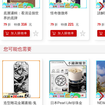
底層邏輯：看清這個世
怪奇微微疼
請解
界的底牌
316
221
79
折
特價
元
79
折
特價
元
79
折
加入購物車
加入購物車
您可能也需要
造型雕花金屬書籤-鬼
日本Pearl Life珍珠金
NE