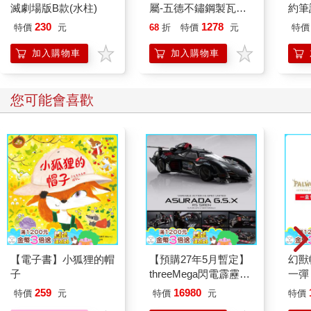
滅劇場版B款(水柱)
屬-五德不鏽鋼製瓦斯
約筆
爐架1入/盒HC-780銀
230
1278
特價
元
68
折
特價
元
特價
色(小型 鍋壺專用料理
輔助支架/露營野炊卡
加入購物車
加入購物車
式爐防滑鍋架/廚房爐
具烹飪用品配件)
您可能會喜歡
【電子書】小狐狸的帽
【預購27年5月暫定】
幻獸
子
threeMega閃電霹靂車
一彈 
VA Hi-SPEC UNITED
Pal
259
16980
特價
元
特價
元
特價
阿斯拉 G.S.X RS
盒）