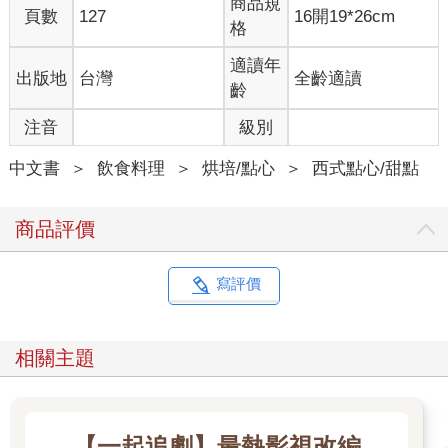
商品規
頁數
127
16開19*26cm
格
適讀年
出版地
台灣
全齡適讀
齡
注音
級別
中文書
＞
飲食料理
＞
烘培/點心
＞
西式點心/甜點
商品評價
寫評價
相關主題
【一起追劇】最熱影視改編