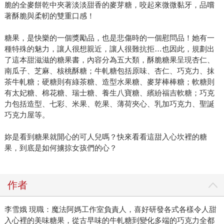
脆的全麥餅乾中夾著淡淡甜香的麥芽糖，咬起來微微黏牙，品嚐
著酥脆與柔軔的雙重口感！
糖果，是快樂的一個獎勵品，也是悲傷時的一個慰問品！她有一
種特殊的魅力，讓人很想親近，讓人很難抗拒…也因此，規劃出
了這本甜滋滋的糖果書，內容分為五大類，酥脆糖果呈現杏仁、
南瓜子、芝麻、核桃酥糖；牛軋糖包括原味、杏仁、巧克力、抹
茶牛軋糖；硬糖則有綠茶糖、造型水果糖、麥芽棒棒糖；軟糖則
有太妃糖、棉花糖、瑞士糖、養生八寶糖、繽紛福吉軟糖；巧克
力包括造型、七彩、米果、乾果、薄荷夾心、乳加巧克力、聖誕
巧克力屋等。
妳是看到糖果就開心的可人兒嗎？快來看看這甜入心坎裡的糖
果，到底是如何擄掠女孩們的心？
作者
李雪娥 現職：魔法阿媽工作室負責人，喜好研發各式各樣令人甜
入心裡的美味糖果，從古早味的牛軋糖到變化多端的巧克力全都