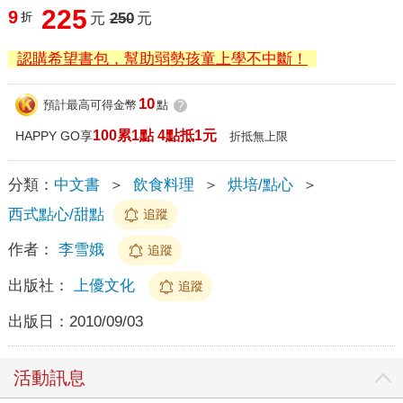
225
9
折
元
250
元
認購希望書包，幫助弱勢孩童上學不中斷！
10
預計最高可得金幣
點
?
100累1點 4點抵1元
HAPPY GO享
折抵無上限
分類：
中文書
＞
飲食料理
＞
烘培/點心
＞
西式點心/甜點
追蹤
作者：
李雪娥
追蹤
出版社：
上優文化
追蹤
出版日：
2010/09/03
活動訊息