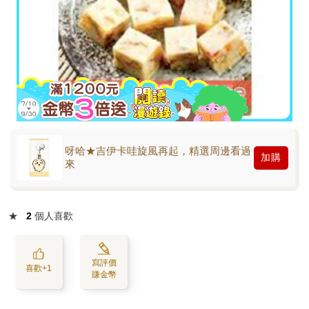
呀哈★吉伊卡哇旋風再起，精選周邊看過
加購
來
★
2
個人喜歡
寫評價
喜歡+1
賺金幣