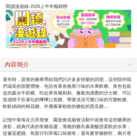
閱讀漫遊錄-2026上半年暢銷榜
內容簡介
童年時，甜美的糖果帶給我們許許多多快樂的回憶，這些陪伴我
們成長的甜蜜禮物，包括有著各種果汁味的水果軟糖、黃色包裝
盒的森永牛奶糖、吃起來有種刺刺、像氣泡感覺的沙士糖、可以
當成哨子吹著玩的嗶嗶口笛糖、帶著淡淡可樂口味的可樂軟糖、
軟軟綿綿的棉花糖、外層裹著粗粗的糖粒的西瓜糖…
記憶中每每在元宵燈會、園遊會或廟會活動中就會有這些糖果的
身影，經典代表的有糖葫蘆，薄脆的糖衣裹著酸甜柔軟的水果，
從蕃茄蜜餞、鳥梨仔到草莓口味都有；還有麥芽糖餅乾，兩片香