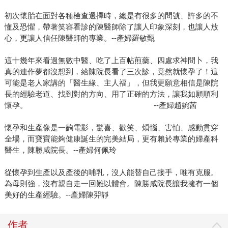
初次懷胎在面對各種檢查選擇時，總是有很多的問號、許多的不
懂及恐懼，帶著笑容看診的陳醫師除了讓人印象深刻，也讓人放
心，更讓人信任陳醫師的專業。--產婦羅敏甄
這十幾年來看過無數中醫、吃了上百帖煎藥、四處求神問卜，我
真的連作夢都沒想到，給陳院長看了三次診，竟然就懷孕了！這
可能是老人家講的「醫生緣、主人福」，但我更願意相信是陳院
長的經驗老道、找到對的方向、用了正確的方法，讓我如願順利
懷孕。 --產婦趙婉茜
懷孕和生產像是一齣電影，驚喜、歡笑、煩惱、害怕、感動貫穿
全場，而寶寶能夠健康誕生的完美結局，更有賴於專業的婦產科
醫生，陳勝咸院長。--產婦何佩玲
從懷孕到生產以及產後的哺乳，沒人能替自己接手，唯有克服。
為母則強，沒有親自走一回難以體會。陳勝咸院長讓我擁有一個
美好的生產經驗。--產婦陳羿靜
作者