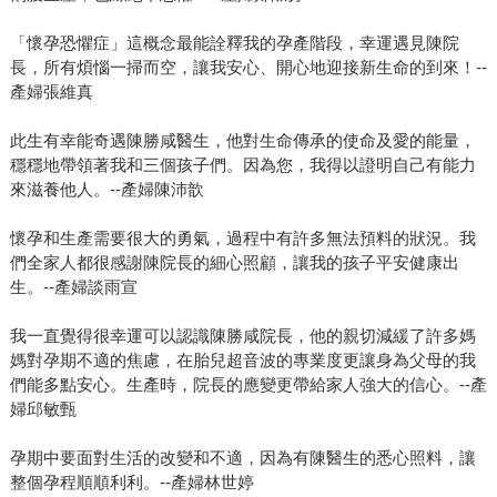
「懷孕恐懼症」這概念最能詮釋我的孕產階段，幸運遇見陳院
長，所有煩惱一掃而空，讓我安心、開心地迎接新生命的到來！--
產婦張維真
此生有幸能奇遇陳勝咸醫生，他對生命傳承的使命及愛的能量，
穩穩地帶領著我和三個孩子們。因為您，我得以證明自己有能力
來滋養他人。--產婦陳沛歆
懷孕和生產需要很大的勇氣，過程中有許多無法預料的狀況。我
們全家人都很感謝陳院長的細心照顧，讓我的孩子平安健康出
生。--產婦談雨宣
我一直覺得很幸運可以認識陳勝咸院長，他的親切減緩了許多媽
媽對孕期不適的焦慮，在胎兒超音波的專業度更讓身為父母的我
們能多點安心。生產時，院長的應變更帶給家人強大的信心。--產
婦邱敏甄
孕期中要面對生活的改變和不適，因為有陳醫生的悉心照料，讓
整個孕程順順利利。--產婦林世婷