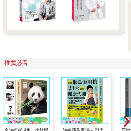
推薦必看
全知福寶視角：小爺爺
逆轉胰島素阻抗 21天
底層