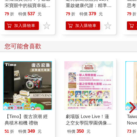
宋寶眼中的福寶幸福肥
重啟健康代謝：精準控
思考
日常（首刷限量贈：拍
糖、有效減重、降低發
的商
537
379
79
折
特價
元
79
折
特價
元
79
折
立得風格透卡一張）
炎，找回年輕活力與修
復力！
加入購物車
加入購物車
您可能會喜歡
【Timo】復古浪潮 經
劇場版 Love Live！蓮
Taiw
典積木相機 禮物
之空女學院學園偶像俱
Nove
樂部 Bloom Garden
editi
349
350
51
折
特價
元
特價
元
73
折
Party單人套票