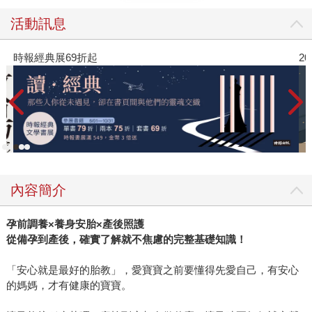
活動訊息
時報經典展69折起
2
內容簡介
孕前調養
×
養身安胎
×
產後照護
從備孕到產後，確實了解就不焦慮的完整基礎知識！
「安心就是最好的胎教」，愛寶寶之前要懂得先愛自己，有安心
的媽媽，才有健康的寶寶。