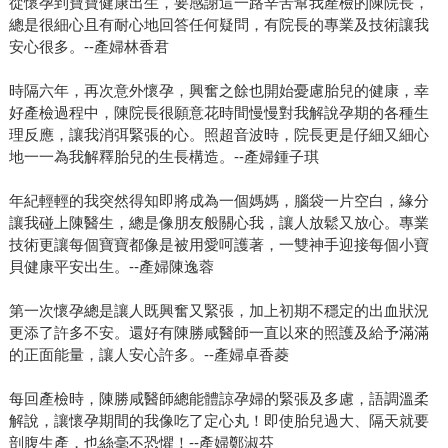
從懷孕到寶寶健康出生，要感謝這一路辛苦幫我產檢的陳院長，
總是很細心且有耐心地回答任何疑問，有院長的專業及技術讓我
安心很多。--產婦林香君
時隔六年，再次意外懷孕，興奮之餘也開始憂慮胎兒的健康，幸
好產檢過程中，陳院長很願意花時間慢慢對我解說孕期的各種生
理反應，讓我消弭緊張的心。照超音波時，院長更是仔細又細心
地一一為我解釋胎兒的生長構造。--產婦鍾子琪
年紀輕輕的我突然得知即將成為一個媽媽，腦袋一片空白，緣分
讓我碰上陳醫生，總是像朋友般關心我，讓人放鬆又放心。專業
技術更讓每個寶寶都像是被用愛呵護著，一雙神手迎接每個小寶
貝健康平安出生。--產婦陳逸蓉
第一次懷孕總是讓人既興奮又緊張，加上初期不穩定的出血狀況
更添了許多不安。還好有陳勝咸醫師一直以來的照護及給予滿滿
的正面能量，讓人安心許多。--產婦卓香菱
每回產檢時，陳勝咸醫師總能體諒孕婦的緊張及多慮，語調溫柔
解說，讓懷孕期間的我像吃了定心丸！即使胎兒過大、隔天就要
剖腹生產，也絲毫不恐懼！--產婦鄭淑芬