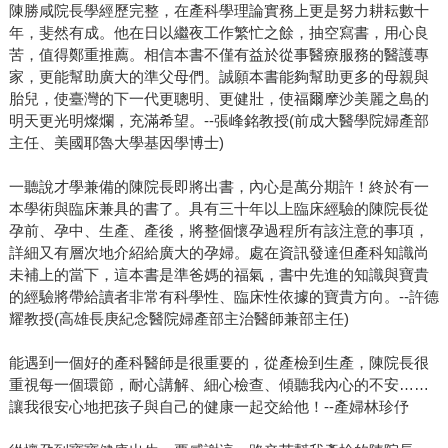
陳勝咸院長學經歷完整，在產科學理論實務上更是努力耕耘數十
年，斐然有成。他在日以繼夜工作繁忙之餘，抽空寫書，用心良
苦，值得鄭重推薦。相信本書不僅有益於從事醫療服務的醫護專
家，更能幫助廣大的準父母們。誠願本書能夠幫助更多的母親與
胎兒，使臺灣的下一代更聰明、更健壯，使福爾摩沙美麗之島的
明天更光明燦爛，充滿希望。--張峰銘教授(前成大醫學院婦產部
主任、美國耶魯大學基因學博士)
一聽說才學兼備的陳院長即將出書，內心是萬分期許！終於有一
本學術與臨床兼具的書了。具有三十年以上臨床經驗的陳院長從
孕前、孕中、生產、產後，將整個懷孕過程所有該注意的事項，
詳細又有層次地介紹給廣大的孕婦。處在資訊發達但產科知識尚
未補上的當下，這本書是準爸媽的福氣，書中先進的知識與寶貴
的經驗將帶給讀者非常有科學性、臨床性依據的寶貴方向。--許德
耀教授(高雄長庚紀念醫院婦產部主治醫師兼部主任)
能遇到一個好的產科醫師是很重要的，從產檢到生產，陳院長很
重視每一個環節，耐心講解、細心檢查、傾聽我內心的不安……
讓我很安心地把孩子與自己的健康一起交給他！--產婦林珍伃