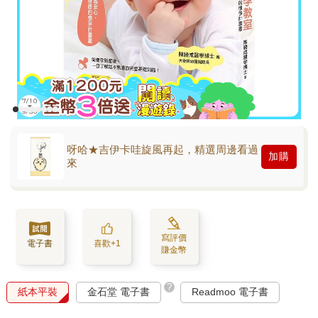
呀哈★吉伊卡哇旋風再起，精選周邊看過
加購
來
寫評價
電子書
喜歡+1
賺金幣
?
紙本平裝
金石堂 電子書
Readmoo 電子書