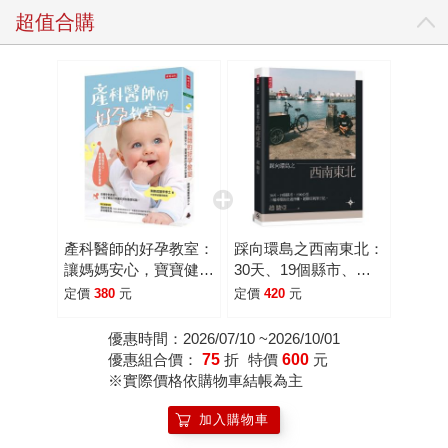
超值合購
產科醫師的好孕教室：
踩向環島之西南東北：
讓媽媽安心，寶寶健康
30天、19個縣市、
的懷孕計畫書
1500公里，三輪車環
定價
380
元
定價
420
元
島壯遊淨灘。趙駿亞親
筆日記。
優惠時間：2026/07/10 ~2026/10/01
優惠組合價：
75
折
特價
600
元
※實際價格依購物車結帳為主
加入購物車