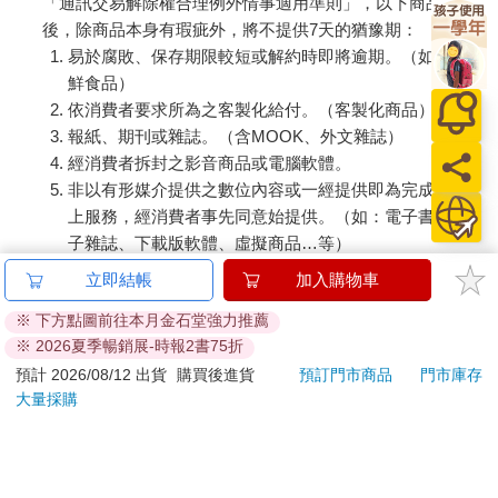
「通訊交易解除權合理例外情事適用準則」，以下商品購買
後，除商品本身有瑕疵外，將不提供7天的猶豫期：
易於腐敗、保存期限較短或解約時即將逾期。（如：生
鮮食品）
依消費者要求所為之客製化給付。（客製化商品）
報紙、期刊或雜誌。（含MOOK、外文雜誌）
經消費者拆封之影音商品或電腦軟體。
非以有形媒介提供之數位內容或一經提供即為完成之線
上服務，經消費者事先同意始提供。（如：電子書、電
子雜誌、下載版軟體、虛擬商品…等）
已拆封之個人衛生用品。（如：內衣褲、刮鬍刀、除毛
立即結帳
加入購物車
刀…等）
※ 下方點圖前往本月金石堂強力推薦
若非上列種類商品，均享有到貨7天的猶豫期（含例假
※ 2026夏季暢銷展-時報2書75折
日）。
預計 2026/08/12 出貨
購買後進貨
預訂門市商品
門市庫存
辦理退換貨時，商品（組合商品恕無法接受單獨退貨）必須
大量採購
是您收到商品時的原始狀態（包含商品本體、配件、贈品、
保證書、所有附隨資料文件及原廠內外包裝…等），請勿直
接使用原廠包裝寄送，或於原廠包裝上黏貼紙張或書寫文
字。