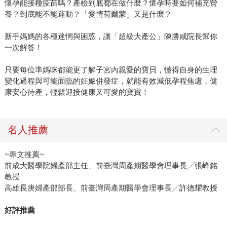
懷孕能接種疫苗嗎？產檢到底都在做什麼？懷孕時要如何補充營
養？到底能不能運動？「愛情荷爾蒙」又是什麼？
新手媽媽的各種迷惘與困惑，讓「超級大產公」陳勝咸院長幫你
一次解答！
只要每位準媽咪都能更了解子宮內親愛的寶貝，懂得自身的生理
變化過程與可能面臨的妊娠併發症，就能有效減低孕程焦慮，健
康安心待產，輕鬆迎接健康又可愛的寶寶！
名人推薦
~專文推薦~
前成大醫學院婦產部主任、前臺灣周產期醫學會理事長╱張峰銘
教授
高雄長庚婦產部部長、前臺灣周產期醫學會理事長╱許德耀教授
好評推薦