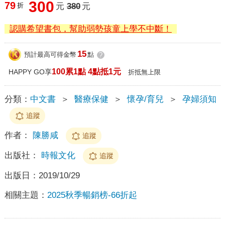
300
79
折
元
380
元
認購希望書包，幫助弱勢孩童上學不中斷！
15
預計最高可得金幣
點
?
100累1點 4點抵1元
HAPPY GO享
折抵無上限
分類：
中文書
＞
醫療保健
＞
懷孕/育兒
＞
孕婦須知
追蹤
作者：
陳勝咸
追蹤
出版社：
時報文化
追蹤
出版日：
2019/10/29
相關主題：
2025秋季暢銷榜-66折起