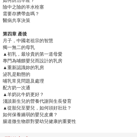
如何防治早產？
險中之險的羊水栓塞
需要存臍帶血嗎？
醫病共享決策
第四章 產後
月子，中國老祖宗的智慧
獨一無二的母乳
▲初乳，最珍貴的第一道母愛
專門為哺餵嬰兒而設計的乳房
▲重新認識妳的乳房
泌乳是動態的
哺乳常見問題及處理
配方奶一次通
▲羊奶比牛奶更好？
淺談新生兒的營養代謝與生長發育
▲從胎兒至嬰兒，如何頭好壯壯？
如何保養嬌弱的嬰兒皮膚？
腸道微生物群對嬰幼兒健康的重要性