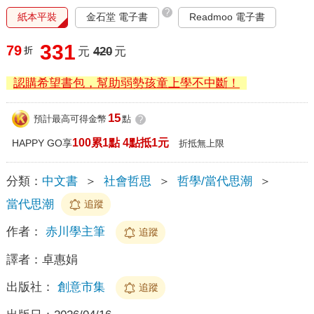
?
紙本平裝
金石堂 電子書
Readmoo 電子書
331
79
折
元
420
元
認購希望書包，幫助弱勢孩童上學不中斷！
15
預計最高可得金幣
點
?
100累1點 4點抵1元
HAPPY GO享
折抵無上限
分類：
中文書
＞
社會哲思
＞
哲學/當代思潮
＞
當代思潮
追蹤
作者：
赤川學主筆
追蹤
譯者：
卓惠娟
出版社：
創意市集
追蹤