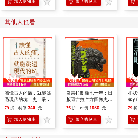
加入購物車
加入購物車
其他人也看
讀懂古人的痛，就能跳
哥吉拉制霸七十年：日
和我
過現代的坑：史上最潮
版哥吉拉官方圖像史
家都
的國學經典
【隨書贈全書封橫幅海
新續
340
1950
79
折
特價
元
75
折
特價
元
79
折
報】
加入購物車
加入購物車