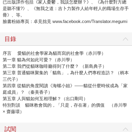
已出版譯作包括《家人憂鬱，我該怎麼辦？》、《為什麼對方總
是聽不懂?》、《無我之道：吉卜力製作人給年輕人的職場生存手
冊》、等。
臉書粉絲專頁：卓見拙見 www.facebook.com/Translator.megumi
目錄
序言 愛貓的社會學家為貓而寫的社會學（赤川學）
第一章 貓為何如此可愛？（赤川學）
第二章 我們從貓咪咖啡廳得到了什麼？ （新島典子）
第三章 普通貓咪聚集的「貓島」，為什麼人們專程造訪？ （柄本
三代子）
第四章 從貓的角度閱讀《海螺小姐》——貓從什麼時候成為「家
庭成員」？ （秦美香子）
第五章 人與貓如何互相理解？（出口剛司）
特別對談 貓咪教會我的，「只是，存在著」的價值 （赤川學
× 齋藤環）
試閱