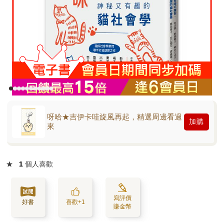
呀哈★吉伊卡哇旋風再起，精選周邊看過
加購
來
★
1
個人喜歡
寫評價
好書
喜歡+1
賺金幣