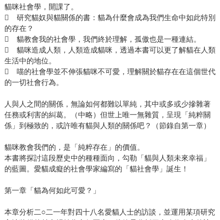
貓咪社會學，開課了。
 研究貓奴與貓關係的書：貓為什麼會成為我們生命中如此特別
的存在？
 貓教會我的社會學，我們終於理解，孤傲也是一種連結。
 貓咪造成人類，人類造成貓咪，透過本書可以更了解貓在人類
生活中的地位。
 喵的社會學並不伸張貓咪不可愛，理解關於貓存在在這個世代
的一切社會行為。
人與人之間的關係，無論如何都難以單純，其中或多或少摻雜著
任務或利害的糾葛。（中略）但世上唯一無雜質，呈現「純粹關
係」到極致的，或許唯有貓與人類的關係吧？（節錄自第一章）
貓咪教會我們的，是「純粹存在」的價值。
本書將探討這段歷史中的種種面向，勾勒「貓與人類未來幸福」
的藍圖。愛貓成癡的社會學家編寫的「貓社會學」誕生！
第一章「貓為何如此可愛？」
本章分析二○二一年對四十八名愛貓人士的訪談，並運用某項研究