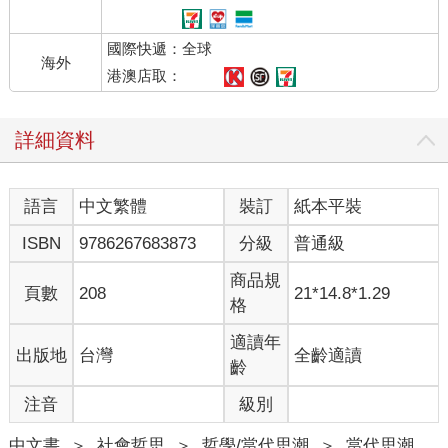
貓咪了啊。」但這恐怕與事實不符。舉例來說，大約西元前四千
年的埃及，農業已相當興盛，人們種植小麥和大麥。等重要主
國際快遞：全球
食，但卻遭到老鼠大肆啃食破壞收穫的穀物。而天生有獵捕老鼠
海外
等小動物習性的貓，因為能消滅鼠患而受到重視。嚴格來說，當
港澳店取：
時人類之所以飼養貓，純粹基於實用價值。
詳細資料
然而，現在的日本，以捕鼠為目的而養貓的人，就算有也只占極
少數。如今，大多數人認為貓狗等寵物是「家庭成員」。而人們
開始將寵物視為「家人」並細心照料，也僅是近年的事。在這樣
語言
中文繁體
裝訂
紙本平裝
的背景下，日本在二○一七年貓的飼養數量首次超過狗，從那時
起，「貓熱潮」開始在各地引起話題。
ISBN
9786267683873
分級
普通級
從以上這些歷程，大家應該可以明白，就人類歷史的角度來看，
貓與人之間的關係在現代日本正經歷著巨大的轉變。
商品規
頁數
208
21*14.8*1.29
格
適讀年
出版地
台灣
全齡適讀
齡
注音
級別
中文書
＞
社會哲思
＞
哲學/當代思潮
＞
當代思潮