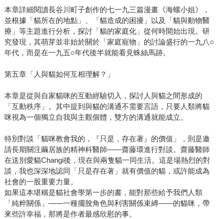
本章詳細閱讀長谷川町子創作的七一九三篇漫畫《海螺小姐》，
並根據「貓所在的地點」、「貓造成的困擾」以及「貓與動物醫
療」等主題進行分析，探討「貓的家庭化」從何時開始出現。研
究發現，其萌芽並非始於關於「家庭寵物」的討論盛行的一九八○
年代，而是在一九五○年代後半就能看見蛛絲馬跡。
第五章「人與貓如何互相理解？」
本章是從與自家貓咪的互動經驗切入，探討人與貓之間形成的
「互動秩序」。其中提到與貓的溝通不需要言語，只要人類將貓
咪視為一個獨立自我與主觀個體，雙方的溝通就能成立。
特別對談「貓咪教會我的，『只是，存在著』的價值」，則是邀
請長期關注繭居族的精神科醫師——齋藤環進行對談。齋藤醫師
在送別愛貓Changi後，現在與兩隻貓一同生活。這是場熱烈的對
談，我也深深地認同「只是存在著」就有價值的貓，或許能成為
社會的一股重要力量。
如果這本堪稱是貓社會學第一步的書，能對那些給予我們人類
「純粹關係」——一種擺脫角色與利害關係束縛——的貓咪，帶
來些許幸福，那將是作者最感欣慰的事。