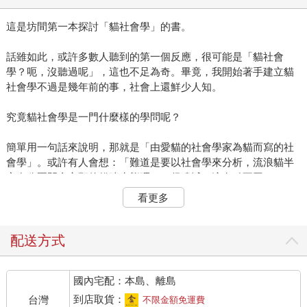
這是坊間第一本探討「貓社會學」的書。
話雖如此，或許多數人聽到的第一個反應，很可能是「貓社會
學？呃，沒聽過呢」，這也不足為奇。畢竟，我開始著手建立貓
社會學不過是幾年前的事，社會上還鮮少人知。
究竟貓社會學是一門什麼樣的學問呢？
簡單用一句話來說明，那就是「由愛貓的社會學家為貓而寫的社
會學」。或許有人會想：「難道是要以社會學來分析，流浪貓半
夜在公園開會之類的貓咪生態嗎？」很遺憾，這有點不同。
看更多
雖然有一點離題，讓我先從貓與人類的歷史來解釋。其中較廣為
人知的說法，據說貓與人類開始產生關聯，大約是九千五百年
前。位於地中海的賽普勒斯島遺跡中，發現了一處古墓，墓中埋
配送方式
葬著一名三十歲左右的男性和一隻貓，根據考證大約是九千五百
年前的古墓，因而推測這可能是家貓最早出現的時期。
國內宅配：本島、離島
有人可能因而認為：「原來從那時候開始，人類就已經開始疼愛
到店取貨：
台灣
不限金額免運費