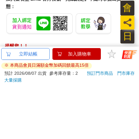
會
態：
員
日
提醒您！！
金石堂及銀行均不會請您操作ATM! 如接獲電話要求您前往
ATM提款機，請不要聽從指示，以免受騙上當！
退換貨須知：
**提醒您，鑑賞期不等於試用期，退回商品須為全新狀態**
依據「消費者保護法」第19條及行政院消費者保護處公告之
「通訊交易解除權合理例外情事適用準則」，以下商品購買
後，除商品本身有瑕疵外，將不提供7天的猶豫期：
易於腐敗、保存期限較短或解約時即將逾期。（如：生
鮮食品）
依消費者要求所為之客製化給付。（客製化商品）
報紙、期刊或雜誌。（含MOOK、外文雜誌）