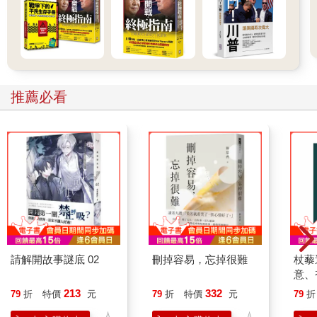
推薦必看
請解開故事謎底 02
刪掉容易，忘掉很難
杖藜
意、
恭談
213
332
79
折
特價
元
79
折
特價
元
79
折
想