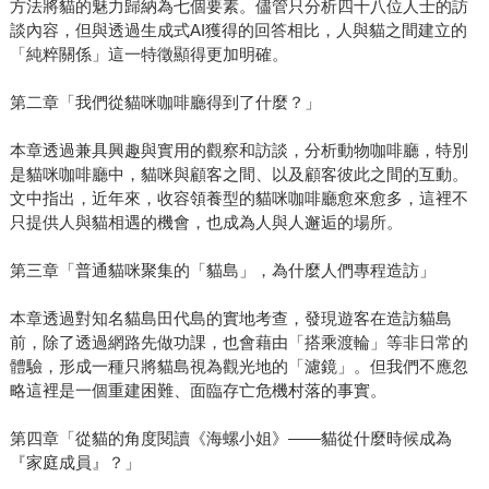
方法將貓的魅力歸納為七個要素。儘管只分析四十八位人士的訪
談內容，但與透過生成式AI獲得的回答相比，人與貓之間建立的
「純粹關係」這一特徵顯得更加明確。
第二章「我們從貓咪咖啡廳得到了什麼？」
本章透過兼具興趣與實用的觀察和訪談，分析動物咖啡廳，特別
是貓咪咖啡廳中，貓咪與顧客之間、以及顧客彼此之間的互動。
文中指出，近年來，收容領養型的貓咪咖啡廳愈來愈多，這裡不
只提供人與貓相遇的機會，也成為人與人邂逅的場所。
第三章「普通貓咪聚集的「貓島」，為什麼人們專程造訪」
本章透過對知名貓島田代島的實地考查，發現遊客在造訪貓島
前，除了透過網路先做功課，也會藉由「搭乘渡輪」等非日常的
體驗，形成一種只將貓島視為觀光地的「濾鏡」。但我們不應忽
略這裡是一個重建困難、面臨存亡危機村落的事實。
第四章「從貓的角度閱讀《海螺小姐》——貓從什麼時候成為
『家庭成員』？」