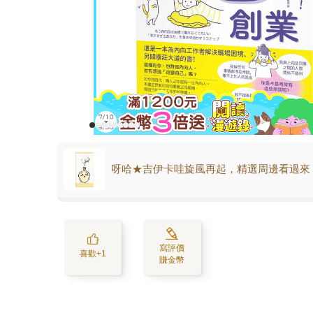
呀哈★吉伊卡哇旋風再起，精選周邊看過來
寫評價
喜歡+1
賺金幣