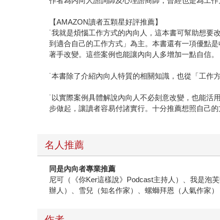
作者為內向人諮詢師及心理諮商師，曾經也是為工作
【AMAZON讀者五顆星好評推薦】
˙我就是煩惱工作方式的內向人，這本書可幫助想要
到適合自己的工作方式」為主。本書還有一項優點是
著手改變。這些案例也能讓內向人多增加一點自信。
˙本書除了介紹內向人特質的相關知識，也從「工作
˙以實際案例具體解說內向人不必刻意改變，也能活
步做起，讓讀者容易付諸實行。十分推薦想照自己的
名人推薦
同是內向者專業推薦
尼可（《你Ker這樣說》Podcast主持人）、我是
辦人）、雪兒（知名作家）、螺螄拜恩（人氣作家）
作者