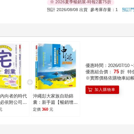
※ 2026夏季暢銷展-時報2書75折
預計 2026/08/08 出貨
參考庫存量：1
預訂
優惠時間：2026/07/10 ~2
優惠組合價：
75
折
特
※實際價格依購物車結
加入購物車
：內向者的時代
沖繩彭大家族自助錦
不必依附公司，
囊：新手篇【暢銷增訂
也有出頭天！
版】
元
定價
360
元