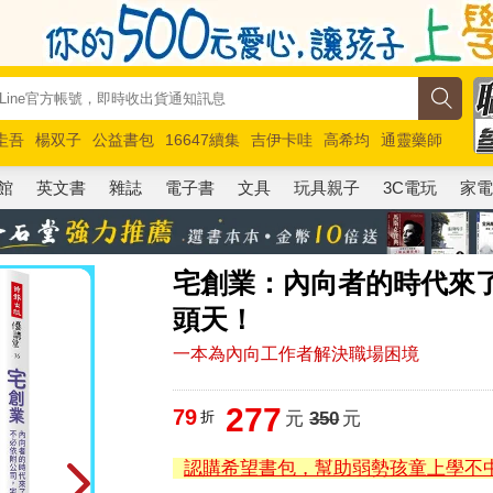
圭吾
楊双子
公益書包
16647續集
吉伊卡哇
高希均
通靈藥師
路邊攤新作
馬斯克
玩具總動員5
超慢跑
館
英文書
雜誌
電子書
文具
玩具親子
3C電玩
家
宅創業：內向者的時代來
頭天！
一本為內向工作者解決職場困境
277
79
折
元
350
元
認購希望書包，幫助弱勢孩童上學不