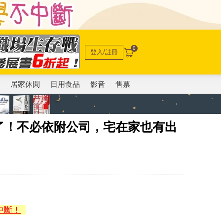
0
登入/註冊
電
居家休閒
日用食品
影音
售票
了！不必依附公司，宅在家也有出
中斷！