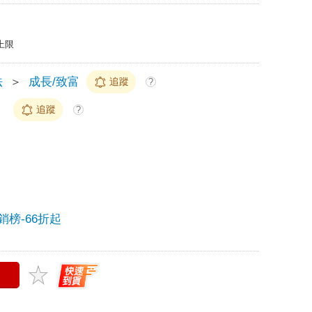
上限
法
＞
成長/致富
追蹤
?
）
追蹤
?
銷榜-66折起