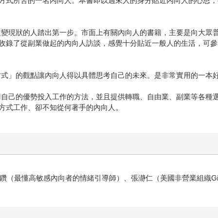
方式所苦的一名內向人。本書即以過來人的身分貼近內向人的心思，
改變現狀的人踏出第一步。市面上有關內向人的書籍，主要是向大眾
收錄了從副業做起的內向人訪談，感覺十分貼近一般人的生活，可參
方式」的觀點讓內向人得以具體思考自己的未來。是非常實用的一本
用自己的優勢投入工作的方法，並且提供轉職、自由業、副業等各種
方式工作、卻不知從何著手的內向人。
泡芙鑽（最懂高敏感內向者的情緒引導師）、張瀞仁（美國非營業組織Gi