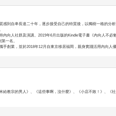
自卑長達二十年，逐步接受自己的特質後，以獨樹一格的分析能力透過Inst
。
內向人社群及演講。2019年6月出版的Kindle電子書《內向人不
類別第一名。
手創業，並於2018年12月自東京移居福岡，親身實踐活用內向人
米給教宗的男人》、《這些事啊，沒什麼》、《小店不敗！》、《社