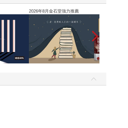
黃色書刊回來了