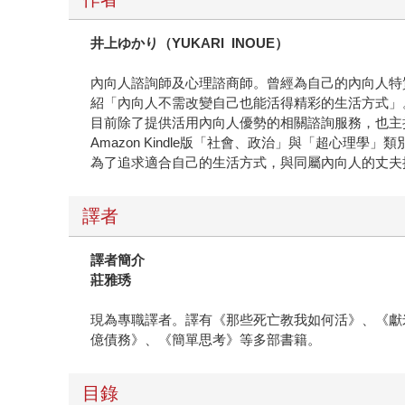
井上ゆかり（YUKARI INOUE）
內向人諮詢師及心理諮商師。曾經為自己的內向人特質感到
紹「內向人不需改變自己也能活得精彩的生活方式」
目前除了提供活用內向人優勢的相關諮詢服務，也主持
Amazon Kindle版「社會、政治」與「超心理學」
為了追求適合自己的生活方式，與同屬內向人的丈夫攜
譯者
譯者簡介
莊雅琇
現為專職譯者。譯有《那些死亡教我如何活》、《獻
億債務》、《簡單思考》等多部書籍。
目錄