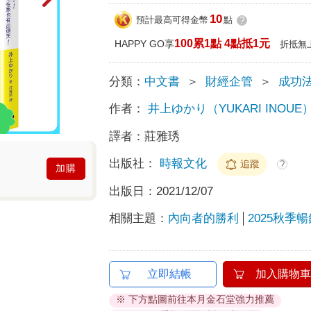
10
預計最高可得金幣
點
?
100累1點 4點抵1元
HAPPY GO享
折抵無
分類：
中文書
＞
財經企管
＞
成功
作者：
井上ゆかり（YUKARI INOUE
譯者：
莊雅琇
出版社：
時報文化
追蹤
?
加購
出版日：
2021/12/07
相關主題：
內向者的勝利
2025秋季暢
立即結帳
加入購物車
※ 下方點圖前往本月金石堂強力推薦