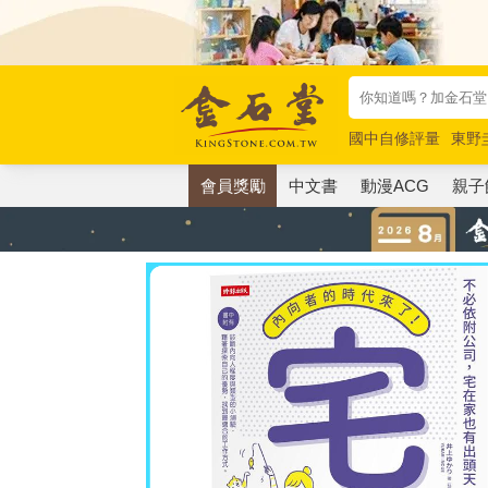
國中自修評量
東野
唯紅花綻放
奧德賽
會員獎勵
中文書
動漫ACG
親子