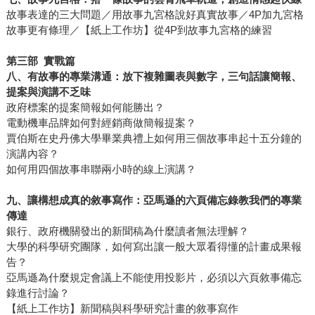
故事表達的三大問題／用故事九宮格說好真實故事／4P加九宮格
故事更有條理／【紙上工作坊】從4P到故事九宮格的練習
第三部 實戰篇
八、有故事的專業溝通：放下複雜圖表與數字，三句話讓簡報、
提案與演講不乏味
政府標案的提案簡報如何能勝出？
電動機車品牌如何對經銷商做簡報提案？
賈伯斯在史丹佛大學畢業典禮上如何用三個故事串起十五分鐘的
演講內容？
如何用四個故事串聯兩小時的線上演講？
九、讓構想成真的敘事寫作：亞馬遜的六頁備忘錄教我們的專業
傳達
銀行、政府機關發出的新聞稿為什麼讀者無法理解？
大學的科學研究團隊，如何寫出讓一般大眾看得懂的計畫成果報
告？
亞馬遜為什麼規定會議上不能使用投影片，必須以六頁敘事備忘
錄進行討論？
【紙上工作坊】新聞稿與科學研究計畫的敘事寫作