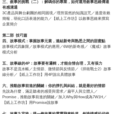
三、敘事的挑戰（二）：解碼你的專業，如何運用敘事思維傳達
有感溝通
3C產品與舞台劇團的相同困境／理所當然的知識詛咒／過度依賴
簡報，弱化口語表達的能力／【紙上工作坊】以敘事思維來撰寫
企業簡介
第二部 技巧篇
四、故事模式：掌握故事元素，連結新奇與熟悉之間的甜蜜點
故事模式四象限／故事模式的應用／6W的新奇感／《魔戒》故事
模式分析
五、故事線的4P：故事要有邏輯，才能合情合理，又有張力
故事不是流水帳／主情節、微情節與反情節／《捍衛戰士2》故事
線分析／【紙上工作坊】用4P說出具體故事
六、推動故事前進的關鍵：你的掙扎與糾結，就是最好的情節
先說為什麼，滿足聽者的感受與需求／扁平人與立體人／
Promise，推動故事前進的關鍵／加入Why與How成為7W1H／
【紙上工作坊】用Promise說故事
七、故事九宮格：搭一條故事的雲霄飛車軌道，創造情感起伏線