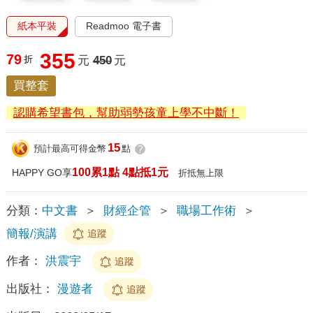
紙本平裝
Readmoo 電子書
355
79
折
元
450
元
買整套
認購希望書包，幫助弱勢孩童上學不中斷！
15
預計最高可得金幣
點
?
100累1點 4點抵1元
HAPPY GO享
折抵無上限
分類：
中文書
＞
財經企管
＞
職場工作術
＞
簡報/演講
追蹤
作者：
洪震宇
追蹤
出版社：
漫遊者
追蹤