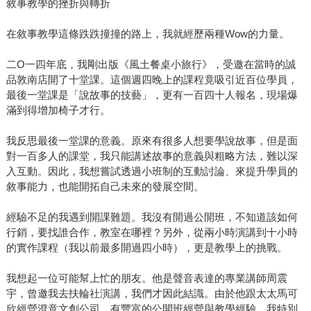
敘事教學的挫折與轉折
在敘事教學這條跌跌撞撞的路上，我就經歷兩種Wow的力量。
二O一四年底，我剛出版《風土餐桌小旅行》，受邀在當時的誠
品敦南店開了十堂課。這個週四晚上的課程竟吸引近百位學員，
最後一堂課是「說故事的技藝」，更有一百四十人報名，現場爆
滿到得增加椅子才行。
我反思最後一堂課的意義。原來有很多人想要學說故事，但是面
對一百多人的課堂，我只能講述故事的意義與粗略方法，難以深
入互動。因此，我想嘗試透過小班制的互動討論、來提升學員的
敘事能力，也能開拓自己未來的發展空間。
經驗不足的我遇到開課難題。我沒有開過公開班，不知道該如何
行銷，要找誰合作，教室在哪裡？另外，從兩小時演講到十小時
的實作課程（我以前最多開過四小時），更是教學上的挑戰。
我想起一位可能幫上忙的朋友。他是聲音表達的專業講師周震
宇，曾邀我去扶輪社演講，我們才因此結識。由於他跟太太馬可
欣經營澄意文創公司，有豐富的公開班經營與教學經驗，我特別