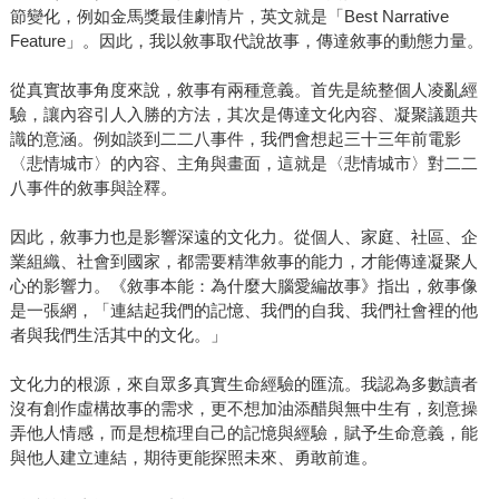
節變化，例如金馬獎最佳劇情片，英文就是「Best Narrative
Feature」。因此，我以敘事取代說故事，傳達敘事的動態力量。
從真實故事角度來說，敘事有兩種意義。首先是統整個人凌亂經
驗，讓內容引人入勝的方法，其次是傳達文化內容、凝聚議題共
識的意涵。例如談到二二八事件，我們會想起三十三年前電影
〈悲情城市〉的內容、主角與畫面，這就是〈悲情城市〉對二二
八事件的敘事與詮釋。
因此，敘事力也是影響深遠的文化力。從個人、家庭、社區、企
業組織、社會到國家，都需要精準敘事的能力，才能傳達凝聚人
心的影響力。《敘事本能：為什麼大腦愛編故事》指出，敘事像
是一張網，「連結起我們的記憶、我們的自我、我們社會裡的他
者與我們生活其中的文化。」
文化力的根源，來自眾多真實生命經驗的匯流。我認為多數讀者
沒有創作虛構故事的需求，更不想加油添醋與無中生有，刻意操
弄他人情感，而是想梳理自己的記憶與經驗，賦予生命意義，能
與他人建立連結，期待更能探照未來、勇敢前進。