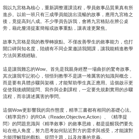
我以九宮格為核心，重新調整運課流程，學員敘事品質果真有所
進步。以前一班只有三成學員能說出流暢的故事，應用九宮格之
後，竟提高到八成。不少學員告訴我，會將九宮格貼在辨公桌
旁，藉此釐清提案簡報或故事重點，讓表達更聚焦。
故事九宮格是我的教學轉捩點。不僅改善學生的敘事能力，也打
開口碑與知名度，陸續有不同企業邀請我開課，讓我能精進教學
方法與累積經驗。
這是讓我難忘的Wow。首先是我親身經歷一場曲折的驚奇故事。
其次讓我牢記初心，領悟到教學不是講一堆厲害的知識與概念，
而是要有具體步驟與架構，才能幫助學生真正應用。這個啟示更
促使我後續開提問、寫作與企劃課程，一定要先規劃實用的步驟
流程，而非講述厲害的學問。
這個Wow更影響我的寫作態度，精準三書都有相同的基礎心法。
《精準寫作》的ROA（Reader,Objective,Action）、《精準提
問》的問題意識與《精準敘事》的敘事思維，都是提醒我們要先
站在他人角度，努力思考如何貼近對方的需求與感受，才能讓對
方能理解我的觀點、提問主題，以及故事的意義。