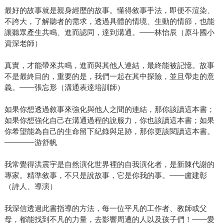
最好的故事就是親身經歷的故事。懂得敘事手法，即便不渲染、
不誇大，了解聽者的需求，透過具體的情境、生動的情節，也能
讓聽眾產生共鳴、進而認同，達到溝通。——林怡辰（原斗國小
資深老師）
真實，才能帶來共鳴，進而與其他人連結，最終能被記憶。故事
不是最終目的，重要的是，我們一起在其中探險，並且帶走的意
義。——張忘形（溝通表達培訓師）
如果你想透過敘事來強化與他人之間的連結，那你該讀這本書；
如果你想強化自己在溝通過程的說服力，你也該讀這本書；如果
你希望能為自己的生命留下紀錄與足跡，那你更該閱讀這本書。
————游舒帆
我常覺得洪震宇是自然演化世界裡的自我演化者，是新陳代謝的
專家。精準敘事，不只是說故事，它是你我的事。——盧建彰
（詩人、導演）
我深信透過此書指導的方法，每一位平凡的工作者、教師或父
母，都能找到不凡的力量，去影響周遭的人以及孩子們！——愛