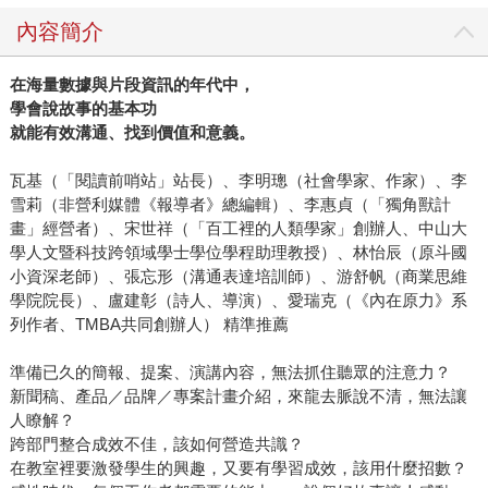
內容簡介
在海量數據與片段資訊的年代中，
學會說故事的基本功
就能有效溝通、找到價值和意義。
瓦基（「閱讀前哨站」站長）、李明璁（社會學家、作家）、李
雪莉（非營利媒體《報導者》總編輯）、李惠貞（「獨角獸計
畫」經營者）、宋世祥（「百工裡的人類學家」創辦人、中山大
學人文暨科技跨領域學士學位學程助理教授）、林怡辰（原斗國
小資深老師）、張忘形（溝通表達培訓師）、游舒帆（商業思維
學院院長）、盧建彰（詩人、導演）、愛瑞克（《內在原力》系
列作者、TMBA共同創辦人） 精準推薦
準備已久的簡報、提案、演講內容，無法抓住聽眾的注意力？
新聞稿、產品／品牌／專案計畫介紹，來龍去脈說不清，無法讓
人瞭解？
跨部門整合成效不佳，該如何營造共識？
在教室裡要激發學生的興趣，又要有學習成效，該用什麼招數？