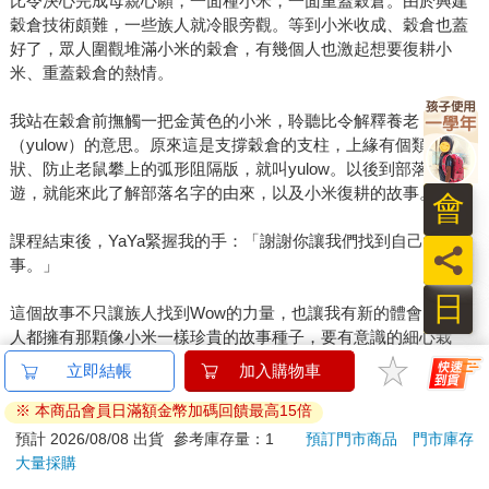
比令決心完成母親心願，一面種小米，一面重蓋穀倉。由於興建
穀倉技術頗難，一些族人就冷眼旁觀。等到小米收成、穀倉也蓋
好了，眾人圍觀堆滿小米的穀倉，有幾個人也激起想要復耕小
米、重蓋穀倉的熱情。
我站在穀倉前撫觸一把金黃色的小米，聆聽比令解釋養老
（yulow）的意思。原來這是支撐穀倉的支柱，上緣有個類似碗
狀、防止老鼠攀上的弧形阻隔版，就叫yulow。以後到部落深度旅
遊，就能來此了解部落名字的由來，以及小米復耕的故事。
會
課程結束後，YaYa緊握我的手：「謝謝你讓我們找到自己的故
員
事。」
日
這個故事不只讓族人找到Wow的力量，也讓我有新的體會。每個
人都擁有那顆像小米一樣珍貴的故事種子，要有意識的細心栽
培，才能活出與說出真實故事，找到讓自己Wow的力量。
立即結帳
加入購物車
※ 本商品會員日滿額金幣加碼回饋最高15倍
配送方式
預計 2026/08/08 出貨
參考庫存量：1
預訂門市商品
門市庫存
大量採購