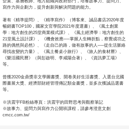
企業、基層教師、地方組織與政府部門，培養故事力、提問力、
寫作力與企劃力，提升創新與解決問題的能力。
著有《精準提問》、《精準寫作》（博客來、誠品書店2020年度
暢銷書TOP100，國家文官學院2021年度選書）、《風土創業
學：地方創生的25堂商業模式課》、《風土經濟學：地方創生的
21堂風土設計課》、《機會效應──掌握人生轉折點，察覺成功之
路的偶然與必然》、《走自己的路，做有故事的人──從生活脈絡
尋找改變的力量》、《風土餐桌小旅行》、《旅人的食材曆》、
《樂活國民曆》（與彭啟明、李咸陽合著）、《資訊夢工場》
等。
曾獲2020金鼎獎非文學圖書獎、開卷美好生活書獎、入選台北國
際書展大獎、經濟部財經管理傳記類金書獎，並多次獲誠品選書
等。
※洪震宇FB粉絲專頁：洪震宇的田野思考與觀察筆記
※故事力、提問力與寫作力公開班課程，請參考澄意文創
cmcc.com.tw/