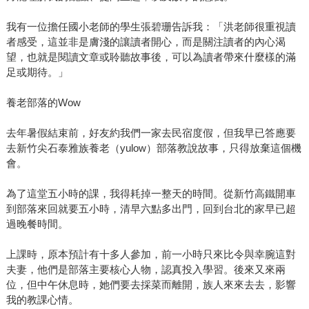
我有一位擔任國小老師的學生張碧珊告訴我：「洪老師很重視讀
者感受，這並非是膚淺的讓讀者開心，而是關注讀者的內心渴
望，也就是閱讀文章或聆聽故事後，可以為讀者帶來什麼樣的滿
足或期待。」
養老部落的Wow
去年暑假結束前，好友約我們一家去民宿度假，但我早已答應要
去新竹尖石泰雅族養老（yulow）部落教說故事，只得放棄這個機
會。
為了這堂五小時的課，我得耗掉一整天的時間。從新竹高鐵開車
到部落來回就要五小時，清早六點多出門，回到台北的家早已超
過晚餐時間。
上課時，原本預計有十多人參加，前一小時只來比令與幸腕這對
夫妻，他們是部落主要核心人物，認真投入學習。後來又來兩
位，但中午休息時，她們要去採菜而離開，族人來來去去，影響
我的教課心情。