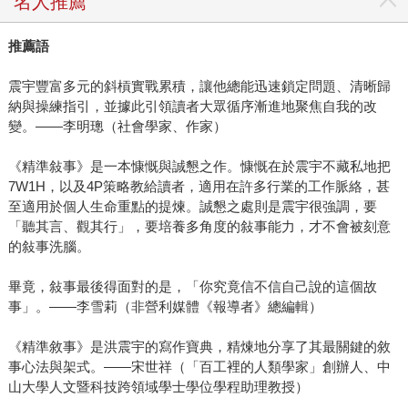
名人推薦
推薦語
震宇豐富多元的斜槓實戰累積，讓他總能迅速鎖定問題、清晰歸
納與操練指引，並據此引領讀者大眾循序漸進地聚焦自我的改
變。——李明璁（社會學家、作家）
《精準敍事》是一本慷慨與誠懇之作。慷慨在於震宇不藏私地把
7W1H，以及4P策略教給讀者，適用在許多行業的工作脈絡，甚
至適用於個人生命重點的提煉。誠懇之處則是震宇很強調，要
「聽其言、觀其行」，要培養多角度的敍事能力，才不會被刻意
的敍事洗腦。
畢竟，敍事最後得面對的是，「你究竟信不信自己說的這個故
事」。——李雪莉（非營利媒體《報導者》總編輯）
《精準敘事》是洪震宇的寫作寶典，精煉地分享了其最關鍵的敘
事心法與架式。——宋世祥（「百工裡的人類學家」創辦人、中
山大學人文暨科技跨領域學士學位學程助理教授）