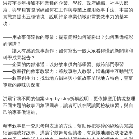
洪震宇長年接觸不同業種的企業、學校、政府組織、社區與部
落，與學員實際演練如何在工作與專業上運用敘事手法。本書的
實戰篇提出五種情境，說明許多專業領域都需要敘事力的基本
功：
——用故事傳達你的專業：提案簡報如何能勝出？如何準備精彩
的演講？
——讓人有感的敘事寫作：如何寫出一般大眾看得懂的新聞稿和
科學成果報告？
——企業的內部溝通：以好故事供內部學習、做跨部門學習
——教室裡的敘事教學力：將故事融入教學，增進師生互動對話
——敘事創生力：找出地方街區與小鎮故事呈現地方特色，豐富
導覽的趣味與深度
洪震宇將不同的個案step-by-step拆解說明，更依據應用情境整理
不同主題的敘事四象限圖表，讀者可以在閱讀間檢核練習，與自
己的專業做連結。
精準敘事是一套思考與表達的方法，幫助你把零碎的經驗與知識
細節編成好故事。洪震宇鼓舞每個讀者，有意識地細心栽培故事