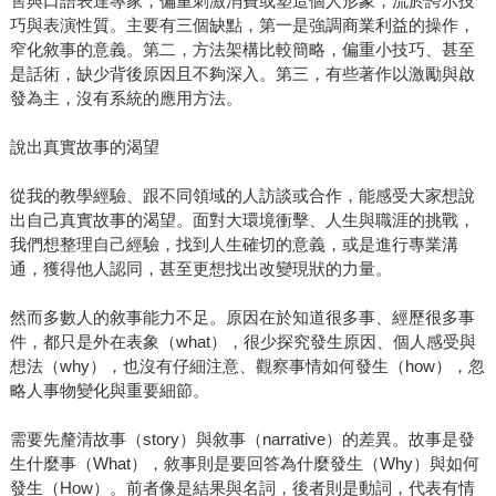
售與口語表達專家，偏重刺激消費或塑造個人形象，流於誇示技
巧與表演性質。主要有三個缺點，第一是強調商業利益的操作，
窄化敘事的意義。第二，方法架構比較簡略，偏重小技巧、甚至
是話術，缺少背後原因且不夠深入。第三，有些著作以激勵與啟
發為主，沒有系統的應用方法。
說出真實故事的渴望
從我的教學經驗、跟不同領域的人訪談或合作，能感受大家想說
出自己真實故事的渴望。面對大環境衝擊、人生與職涯的挑戰，
我們想整理自己經驗，找到人生確切的意義，或是進行專業溝
通，獲得他人認同，甚至更想找出改變現狀的力量。
然而多數人的敘事能力不足。原因在於知道很多事、經歷很多事
件，都只是外在表象（what），很少探究發生原因、個人感受與
想法（why），也沒有仔細注意、觀察事情如何發生（how），忽
略人事物變化與重要細節。
需要先釐清故事（story）與敘事（narrative）的差異。故事是發
生什麼事（What），敘事則是要回答為什麼發生（Why）與如何
發生（How）。前者像是結果與名詞，後者則是動詞，代表有情