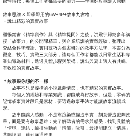
感性時代，每個工作者都需要的能力——說個好故事讓人感動
敘事思維 X 即學即用的6W+4P+故事九宮格，
＝說出精彩的真實故事
繼暢銷書《精準寫作》與《精準提問》之後，洪震宇歸納多年講
授「故事力」的公開課精華，與企業培訓的實戰經驗，整理出一
套結合科學理論、實用技巧與個案研討的敘事方法學。本書分為
觀念、技巧、實戰三大部分，讓每個工作者都能以日常生活和專
業知識為材料，透過具體步驟與架構，說出與寫出讓人有共鳴、
有收穫的真實故事。
＊故事跟你想的不一樣
——故事不只是虛構的小說戲劇情節，也有精彩的真實故事。
——每個人的經驗和專業知識，都能成為好故事。但是，零碎的
記憶或事實片段只是素材，要透過敘事手法才能讓故事流暢成
形。
——故事能讓人感動，不是靠渲染或捏造事實，刻意營造戲劇效
果，而是要有敘事思維：先了解聽者的需求與感受，找到具體的
「情境」連結，編排生動的「情節」吸引，最後能建立「情感」
共鳴認同，達到溝通效果。