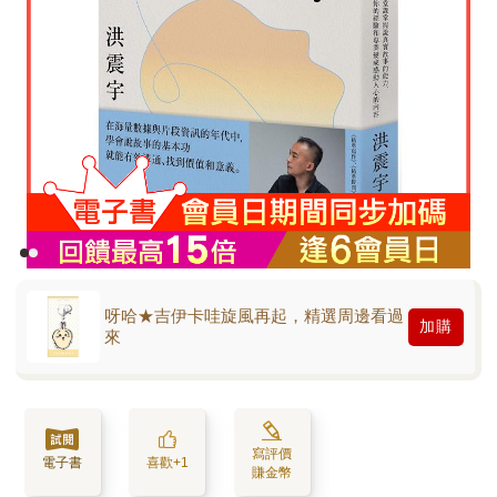
呀哈★吉伊卡哇旋風再起，精選周邊看過
加購
來
寫評價
電子書
喜歡+1
賺金幣