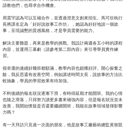
請教他們，也尋求合作機會。
周震宇認為可以互補合作，並透過澄意文創來招生。馬可欣執行
長將課名定為「好好說故事工作坊」，她認為好好地說一個故
事，呈現誠懇的質感風格，才是學員需要的能力。
解決主要難題，再來是教學的挑戰。我設計兩週各五小時的課程
內容，並運用三幕劇（請參考第二部內容）來引導學員實作練
習。
很幸運的連續好幾班都額滿，教學內容也頗獲好評。開心振奮之
餘，我反思還有改善空間，例如講述時間太長，說故事的方法比
較抽象，學員的學習效果有待加強。
不料後續的報名狀況逐漸下滑，有時得延期才能開班。我的心情
也隨之滑落，只得努力讀更多書來補強內容，但是報名狀況並未
改善，我開始懷疑是否還要繼續開班，我能在故事領域發揮影響
力嗎？
有一天拜訪只見過一次面的朋友，他是故事工廠藝術總監黃致凱