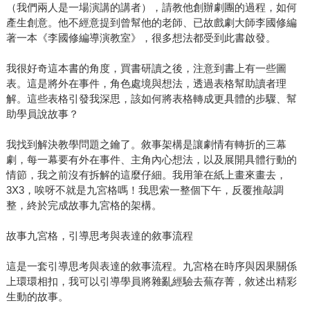
（我們兩人是一場演講的講者），請教他創辦劇團的過程，如何
產生創意。他不經意提到曾幫他的老師、已故戲劇大師李國修編
著一本《李國修編導演教室》，很多想法都受到此書啟發。
我很好奇這本書的角度，買書研讀之後，注意到書上有一些圖
表。這是將外在事件，角色處境與想法，透過表格幫助讀者理
解。這些表格引發我深思，該如何將表格轉成更具體的步驟、幫
助學員說故事？
我找到解決教學問題之鑰了。敘事架構是讓劇情有轉折的三幕
劇，每一幕要有外在事件、主角內心想法，以及展開具體行動的
情節，我之前沒有拆解的這麼仔細。我用筆在紙上畫來畫去，
3X3，唉呀不就是九宮格嗎！我思索一整個下午，反覆推敲調
整，終於完成故事九宮格的架構。
故事九宮格，引導思考與表達的敘事流程
這是一套引導思考與表達的敘事流程。九宮格在時序與因果關係
上環環相扣，我可以引導學員將雜亂經驗去蕪存菁，敘述出精彩
生動的故事。