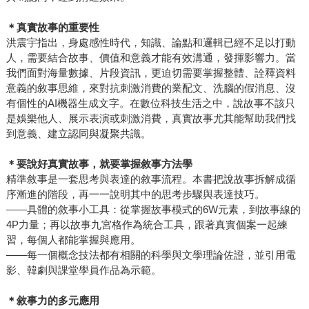
＊真實故事的重要性
洪震宇指出，身處感性時代，知識、論點和邏輯已經不足以打動
人，需要結合故事、價值和意義才能有效溝通，發揮影響力。當
我們面對海量數據、片段資訊，更迫切需要掌握整體、詮釋資料
意義的敘事思維，來對抗刺激消費的業配文、洗腦的假消息、沒
有個性的AI機器生成文字。在數位科技生活之中，說故事不該只
是娛樂他人、展示表演或刺激消費，真實故事尤其能幫助我們找
到意義、建立認同與凝聚共識。
＊要說好真實故事，就要掌握敘事方法學
精準敘事是一套思考與表達的敘事流程。本書把說故事拆解成循
序漸進的階段，再一一說明其中的思考步驟與表達技巧。
——具體的敘事小工具：從掌握故事模式的6W元素，到故事線的
4P力量；再以故事九宮格作為統合工具，跟著真實個案一起練
習，每個人都能掌握與應用。
——每一個概念技法都有相關的科學與文學理論佐證，並引用電
影、韓劇與課堂學員作品為示範。
＊敘事力的多元應用