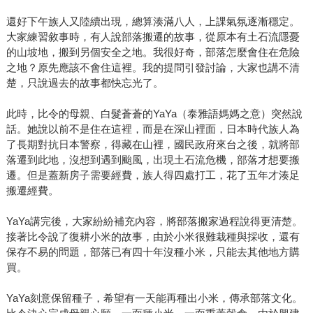
還好下午族人又陸續出現，總算湊滿八人，上課氣氛逐漸穩定。
大家練習敘事時，有人說部落搬遷的故事，從原本有土石流隱憂
的山坡地，搬到另個安全之地。我很好奇，部落怎麼會住在危險
之地？原先應該不會住這裡。我的提問引發討論，大家也講不清
楚，只說過去的故事都快忘光了。
此時，比令的母親、白髮蒼蒼的YaYa（泰雅語媽媽之意）突然說
話。她說以前不是住在這裡，而是在深山裡面，日本時代族人為
了長期對抗日本警察，得藏在山裡，國民政府來台之後，就將部
落遷到此地，沒想到遇到颱風，出現土石流危機，部落才想要搬
遷。但是蓋新房子需要經費，族人得四處打工，花了五年才湊足
搬遷經費。
YaYa講完後，大家紛紛補充內容，將部落搬家過程說得更清楚。
接著比令說了復耕小米的故事，由於小米很難栽種與採收，還有
保存不易的問題，部落已有四十年沒種小米，只能去其他地方購
買。
YaYa刻意保留種子，希望有一天能再種出小米，傳承部落文化。