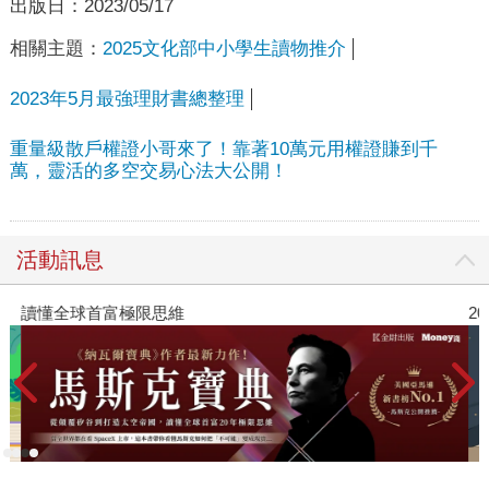
出版日：
2023/05/17
相關主題：
2025文化部中小學生讀物推介
2023年5月最強理財書總整理
重量級散戶權證小哥來了！靠著10萬元用權證賺到千
萬，靈活的多空交易心法大公開！
活動訊息
讀懂全球首富極限思維
2