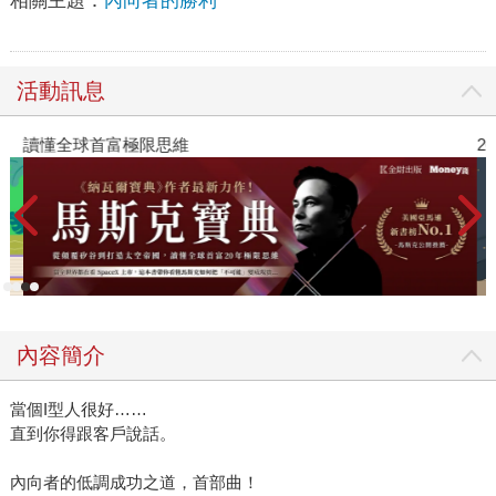
相關主題：
內向者的勝利
活動訊息
讀懂全球首富極限思維
2
內容簡介
當個I型人很好……
直到你得跟客戶說話。
內向者的低調成功之道，首部曲！