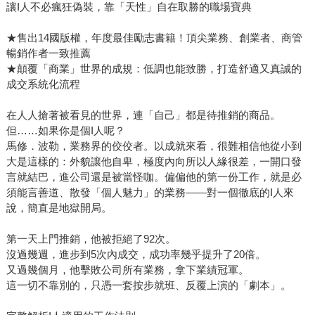
讓I人不必瘋狂偽裝，靠「天性」自在取勝的職場寶典
★售出14國版權，年度最佳勵志書籍！頂尖業務、創業者、商管
暢銷作者一致推薦
★顛覆「商業」世界的成規：低調也能致勝，打造舒適又真誠的
成交系統化流程
在人人搶著被看見的世界，連「自己」都是待推銷的商品。
但……如果你是個I人呢？
馬修．波勒，業務界的佼佼者。以成就來看，很難相信他從小到
大是這樣的：外貌讓他自卑，極度內向所以人緣很差，一開口發
言就結巴，進公司還是被當怪咖。偏偏他的第一份工作，就是必
須能言善道、散發「個人魅力」的業務——對一個徹底的I人來
說，簡直是地獄開局。
第一天上門推銷，他被拒絕了92次。
沒過幾週，進步到5次內成交，成功率幾乎提升了20倍。
又過幾個月，他擊敗公司所有業務，拿下業績冠軍。
這一切不靠別的，只憑一套按步就班、反覆上演的「劇本」。