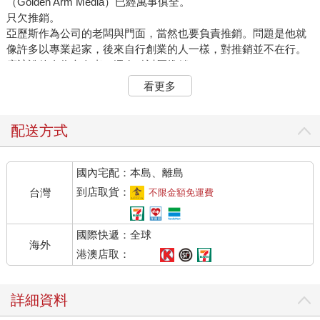
（Golden Arm Media）已經萬事俱全。
只欠推銷。
亞歷斯作為公司的老闆與門面，當然也要負責推銷。問題是他就
像許多以專業起家，後來自行創業的人一樣，對推銷並不在行。
應該說他身為內向者，還有點討厭推銷。
他初中畢業時，口吃的毛病很明顯，一直都沒什麼自信。他本來
看更多
就有點害羞，討厭與陌生人閒談，又因為口吃，說話更是能免則
免。他在高中、大學時期，一碰到社交場合就不自在。
快轉到幾年後，亞歷斯從無到有，設立了攝影工作室。這是一家
配送方式
新公司，並沒有既有的客群。他不是從另一家企業出來自立門
戶，沒有帶著客戶作品集離開，也沒有廣闊的人脈和相熟的企
國內宅配：本島、離島
業。他必須從頭累積客戶。
我們盤點一下：會口吃的天生內向者（一有壓力還更嚴重）……
到店取貨：
台灣
不限金額免運費
討厭閒聊（內向者常見的特質）……自我知覺不正確，所以沒什
麼自信……有這些特質，所以很難建立新關係……偏偏他的生
國際快遞：全球
計，是要將無形的服務，賣給……素未謀面的陌生人。看樣子，
海外
災難簡直是遲早的事，是吧？
港澳店取：
還真的是。
他跟潛在客戶講電話、面談時，除了聊攝影跟生意，完全不知道
詳細資料
還能做什麼。潛在客戶想閒聊，或是說些個人生活上的事，亞歷
斯就一聲不吭。接著是一大段尷尬的沉默，雙方都在想辦法爬出