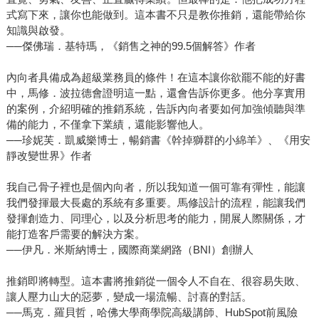
式寫下來，讓你也能做到。這本書不只是教你推銷，還能帶給你
知識與啟發。
──傑佛瑞．基特瑪，《銷售之神的99.5個解答》作者
內向者具備成為超級業務員的條件！在這本讓你欲罷不能的好書
中，馬修．波拉德會證明這一點，還會告訴你更多。他分享實用
的案例，介紹明確的推銷系統，告訴內向者要如何加強傾聽與準
備的能力，不僅拿下業績，還能影響他人。
──珍妮芙．凱威樂博士，暢銷書《幹掉獅群的小綿羊》、《用安
靜改變世界》作者
我自己骨子裡也是個內向者，所以我知道一個可靠有彈性，能讓
我們發揮最大長處的系統有多重要。馬修設計的流程，能讓我們
發揮創造力、同理心，以及分析思考的能力，開展人際關係，才
能打造客戶需要的解決方案。
──伊凡．米斯納博士，國際商業網路（BNI）創辦人
推銷即將轉型。這本書將推銷從一個令人不自在、很容易失敗、
讓人壓力山大的惡夢，變成一場流暢、討喜的對話。
──馬克．羅貝哲，哈佛大學商學院高級講師、HubSpot前風險