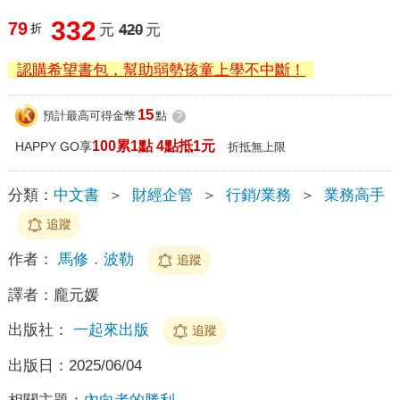
332
79
折
元
420
元
認購希望書包，幫助弱勢孩童上學不中斷！
15
預計最高可得金幣
點
?
100累1點 4點抵1元
HAPPY GO享
折抵無上限
分類：
中文書
＞
財經企管
＞
行銷/業務
＞
業務高手
追蹤
作者：
馬修．波勒
追蹤
譯者：
龐元媛
出版社：
一起來出版
追蹤
出版日：
2025/06/04