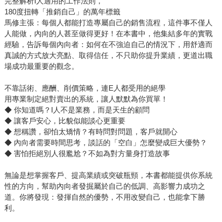
完整解析I人適用的工作法則，
180度扭轉「推銷自己」的萬年標籤
馬修主張：每個人都能打造專屬自己的銷售流程，這件事不僅人
人能做，內向的人甚至做得更好！在本書中，他集結多年的實戰
經驗，告訴每個內向者：如何在不強迫自己的情況下，用舒適而
真誠的方式放大亮點、取得信任，不只助你提升業績，更道出職
場成功最重要的觀念。
不靠話術、應酬、削價策略，連E人都受用的絕學
用專業制定絕對賣出的系統，讓人默默為你買單！
◆ 你知道嗎？I人不是業務，而是天生的顧問
◆ 讓客戶安心，比貌似能談心更重要
◆ 想稱讚，卻怕太矯情？有時問對問題，客戶就開心
◆ 內向者需要時間思考，談話的「空白」怎麼變成巨大優勢？
◆ 害怕拒絕別人很尷尬？不如為對方量身打造故事
無論是想掌握客戶、提高業績或突破瓶頸，本書都能提供你系統
性的方向，幫助內向者發掘屬於自己的低調、高影響力成功之
道。你將發現：發揮自然的優勢，不用改變自己，也能拿下勝
利。