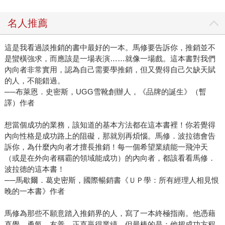
名人推薦
這是我看過談推銷的書中最好的一本。馬修要告訴你，推銷並不
是蠻橫強求，而應該是一場表演……就像一場戲。這本書對我們
內向者非常實用，認為自己需要學推銷，但又覺得自己欠缺天賦
的人，不能錯過。
──布萊恩．史密斯，UGG雪靴創辦人，《品牌的誕生》（暫
譯）作者
想當個成功的業務，該知道的基本方法都在這本書裡！你若覺得
內向性格是成功路上的阻礙，那就別再煩惱。馬修．波拉德會告
訴你，為什麼內向者才擅長推銷！每一個希望業績能一飛沖天
（或是在外向者稱霸的領域能成功）的內向者，都該看看馬修．
波拉德的這本書！
──馬歇爾．葛史密斯，國際暢銷書《ＵＰ學：所有經理人相見恨
晚的一本書》作者
馬修為那些不願意踏入推銷界的人，寫了一本終極指南。他憑藉
直覺、勇氣、友善、正直贏得業績。但最棒的是：他把成功方程