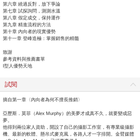
第六章 繞過反對，放下爭論
第七章 試探詢問，測測水溫
第八章 假定成交，保持運作
第九章 精進流程的方法
第十章 內向者的現實優勢
第十一章 登峰造極：掌握銷售的精髓
致謝
參考資料與推薦書單
I型人優勢天地
試閱
摘自第一章〈內向者為何不擅長推銷〉
亞歷斯．莫菲（Alex Murphy）的美夢才成真不久，就要變成惡
夢。
他得到兩位家人資助，開設了自己的攝影工作室，有專業級攝影
機、最新的軟體、懸吊式麥克風，各路人才一字排開。金臂媒體