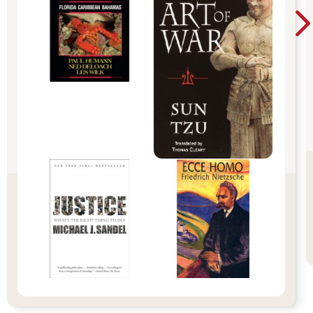
自己的。見面推銷對雙方來說，只是種尷尬的互動。
亞歷斯蒐集了所有資訊，告別潛在客戶之後，會回到辦公室，花
很多時間撰寫提案，有時候甚至長達三十頁。他一寫好就興沖沖
寄電子郵件給潛在客戶，然後等待回音，一等就是幾天、幾週，
甚至幾個月，最後發現他們委託別人了。
他眼睜睜看著夢想逐漸成空。他僅有的幾位客戶，付的酬勞還不
夠打平開銷。創業資金燒得很快，他向父親借錢，也刷爆了妻子
的幾張信用卡，而這兩人同時也是他的員工。工作室要是倒閉，
一家人不僅會陷入財務困境，連日子都過不下去了。不趕快出現
轉機，他就要面臨幾乎每一家將倒閉的企業，都要面臨的難堪現
實：無力支付開銷、裁員，最後關門。他的妻子莎拉後來對我
說，工作太勞累又看不到成果，她已經麻木了。她親口對我說：
「在那工作實在太可怕，太可怕了。」
說亞歷斯走投無路，都算輕描淡寫了。
絕望只是雪上加霜罷了。處境越艱難，他就越急著爭取下個案
子。如果你接觸過渾身散發絕望氣息的推銷員，就會知道跟這種
人互動是什麼感覺。潛在客戶嗅到這種氣息，有時會趁機殺價，
或要求更多（或兩者皆有）。但大多數潛在客戶看見他如此焦
急，多半只會猶豫，不確定他能否完成使命。
眼前的廠商缺乏自信，是因為心急如焚，還是因為脫離舒適圈？
如果是急著找生意做，那顯然能力平平，對吧？誰也不想跟能力