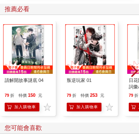
不足的人合作。誰也不想跟像是在乞討的推銷員打交道。如果是
推薦必看
為了脫離舒適圈，那他大概沒什麼經驗嘛。我們還是要選擇有實
績（而且明天還不會倒閉）的人。
亞歷斯是朋友介紹給我的，這位朋友自己也才認識他不久。我看
了亞歷斯的作品，欣賞的是他的攝影才華，而不是他推銷的本
事。我向來偏愛像他工作室這樣的小生意。我雖然喜歡跟企業客
戶合作，但心裡明白，我所做的不過是讓成功的企業更成功，這
樣還不如跟小生意人合作。知道自己的行為也許能改變他人的人
生，心靈便會更充實。一個人的技能、熱誠、才華與自信可以讓
他創業，這是很英勇的。看見小生意人夢想破滅，我的心都要碎
了。我看過許多夫妻的小店開張，一排排走道、座椅始終空無一
人，最後只能關門。我看過工匠的設備閒置在車庫，還有在家工
請解開故事謎底 04
叛逆玩家 01
日花
作的專業人士的行事曆空白一片，不得不回頭找以前的老闆。我
詞彙
知道他們全家的壓力有多大：畢生積蓄泡湯、貸款到期、夢想破
150
253
79
折
特價
元
79
折
特價
元
79
折
滅、離婚。這真的是我小時候一位朋友家的遭遇，他父母為了圓
開餐廳的夢，省吃儉用拚命存錢。我還記得當時餐廳盛大開幕時
加入購物車
加入購物車
的歡欣氣氛，感覺未來一片光明。大概一年之後，我發覺他爸媽
的感情生變。幾個月後，餐廳倒閉，他爸媽也離婚。他爸爸移居
您可能會喜歡
到另一座城市，從此與我朋友見面的次數少了一半。一家小店可
以徹底改寫你的人生，可以帶你上天堂，也可以帶你下地獄。