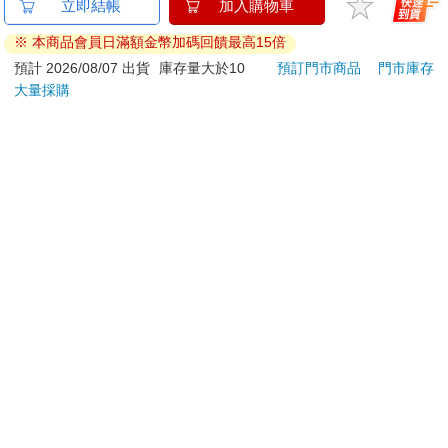
立即結帳
加入購物車
上服務，經消費者事先同意始提供。（如：電子書、電
車子開往一處社區，我越來越不安，內心一直想著，天哪，他要
子雜誌、下載版軟體、虛擬商品…等）
叫我跟別人說話。
※ 本商品會員日滿額金幣加碼回饋最高15倍
已拆封之個人衛生用品。（如：內衣褲、刮鬍刀、除毛
預計 2026/08/07 出貨
庫存量大於10
預訂門市商品
門市庫存
刀…等）
大量採購
若非上列種類商品，均享有到貨7天的猶豫期（含例假
日）。
辦理退換貨時，商品（組合商品恕無法接受單獨退貨）必須
是您收到商品時的原始狀態（包含商品本體、配件、贈品、
保證書、所有附隨資料文件及原廠內外包裝…等），請勿直
接使用原廠包裝寄送，或於原廠包裝上黏貼紙張或書寫文
字。
退回商品若無法回復原狀，將請您負擔回復原狀所需費用，
嚴重時將影響您的退貨權益。