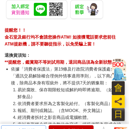
所以本書提到的人名大多非真名）。他以前是毛蟲（Caterpillar）
這間製造商的工程師，被縮編（解雇）之後去了先輩（Elders）
這間大型仲介公司先輩擔任房地產仲介，先是在基爾莫爾
（Kilmore）分公司，又去克雷吉本（Craigieburn）開設新的分公
提醒您！！
司。
金石堂及銀行均不會請您操作ATM! 如接獲電話要求您前往
我的個性不適合在前台招呼顧客。我適合在後台處理文書，臉上
還掛著「拜託不要跟我講話」的表情。我希望沒人注意到我，一
ATM提款機，請不要聽從指示，以免受騙上當！
想到要向顧客推銷，就嚇到腦筋一片空白。
退換貨須知：
但我也找不到別的工作，所以暫時得靠這份工作養活自己，於是
**提醒您，鑑賞期不等於試用期，退回商品須為全新狀態**
我仔細研究約翰所有的工作內容。我向來有點企業家的氣質，所
依據「消費者保護法」第19條及行政院消費者保護處公告之
以看見一家新的分公司從無到有，覺得很有意思。我看著約翰與
管理員協商房租、裝設水電，開始裝潢辦公室。
「通訊交易解除權合理例外情事適用準則」，以下商品購買
各家包商前來競標重新裝潢的工程，項目也包括裝設隔板。約翰
後，除商品本身有瑕疵外，將不提供7天的猶豫期：
會
看了報價，覺得還是自己來比較省錢，畢竟他是個工程師。幾個
易於腐敗、保存期限較短或解約時即將逾期。（如：生
月來他架設隔板、油漆、挪動家具、布置辦公空間、安裝超棒的
鮮食品）
員
招牌，把一切細節打理好。他甚至常常穿工作服到辦公室，而不
依消費者要求所為之客製化給付。（客製化商品）
是西裝，潛在客戶看了，常以為他是裝潢包商。他說自己是房地
報紙、期刊或雜誌。（含MOOK、外文雜誌）
日
產仲介，潛在客戶聽了就謝謝再聯絡。
經消費者拆封之影音商品或電腦軟體。
就這樣過了幾個禮拜，有一天約翰走進來說：「好，現在該招攬
非以有形媒介提供之數位內容或一經提供即為完成之線
一些生意。」我覺得那不是我的職責，但還是不甘願地上了車。