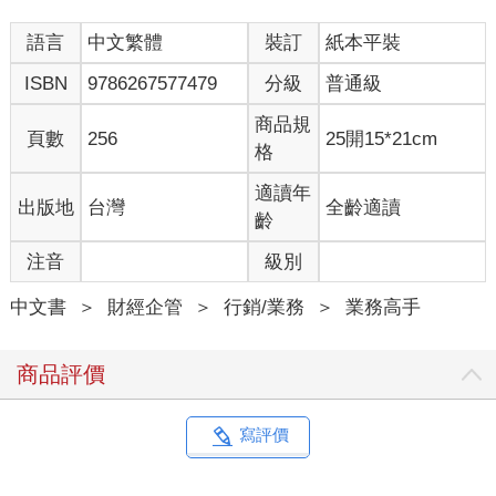
不小心踏入的對話沙坑。
語言
中文繁體
裝訂
紙本平裝
我們常說：「要跟自己喜歡的人做生意。」我跟亞歷斯相處過幾
小時，知道他為人和善。但在需要推銷的場合，他連跟潛在客戶
ISBN
9786267577479
分級
普通級
建立起碼的交情都很困難，更不用說讓對方信任，願意掏錢購買
攝影這類專業客製化服務。
商品規
頁數
256
25開15*21cm
所以他的業績爛透了。
格
內向人的問題
我們內向者生活的世界（至少在西方文化），總是尊崇行為外向
適讀年
出版地
台灣
全齡適讀
的人。我們常常讚美自己欣賞的領導者外向、迷人，有魅力。成
齡
功人士的外顯特質就是外向，所以我們覺得應該效法外向者。
注音
級別
但對於你我這樣的內向者來說，仿效外向者是沒用的。硬逼著自
己外向，有違我們的天性與思考模式。是，我們可以假裝外向，
中文書
＞
財經企管
＞
行銷/業務
＞
業務高手
可以學會掩飾內向性格，但終究無法違逆天性。要超級內向的人
喜歡跟一群人一起工作，就好像要表演藝術工作者喜歡當會計。
他們就不是這塊料。
商品評價
心理學家卡爾．榮格（Carl Jung）將內向者定義為向內專注，將
外向者定義為向外專注。他分析內向者與外向者的能量來源：內
向者的能量來自獨處，外向者的能量來自人群。在實務上，這代
寫評價
表內向者可以與一群人合作，也可以表演給一群觀眾看，但我們
想充電，主要還是靠獨處。在另一方面，外向者可以獨自一人作