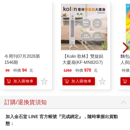
很多小企業的產品與服務好極了，又有一群死忠顧客，企業主也
是全心經營，那為何會倒閉？他們會告訴你，最大的問題就跟其
他企業一樣：客戶太少。
我服務過個人企業家與企業，請教過企業創辦人以及「長字輩」
的高層，也自己創辦過幾家市值數百萬澳元的企業，創辦並舉辦
如今遍及全國的「小型企業節」。令我自豪的是，「小型企業
節」名列《Inc.》小型企業不容錯過的「前五大」研討會。我將告
訴你你可能知道，或心底深處有過的想法：內向者的成功之路，
與外向者不同。
今周刊07月2026第
【Kolin 歌林】雙旋鈕
麵包
我們是不同的，也該坦然接受。
1546期
大廈扇(KF-MN82G7)
人與
不推銷會怎樣
平裝
94
970
特價
元
特價
元
特價
99
1250
行銷大師瑞德．莫特利（Red Motley）說：「除非有人推銷，否
則什麼也不會發生。」瑞德，恕我無法認同這句話。正是因為沒
加入購物車
加入購物車
人推銷，才會有那麼多事情發生在我身上。
我有視覺障礙，卻被誤診為失讀症，因此我在高中畢業時，閱讀
速度還停留在小學六年級。再加上我又戴牙套，長年與粉刺為
訂購/退換貨須知
伍，於是超級內向，人生也缺乏方向。我高中畢業後沒進大學，
我爸建議我休息一年，先找個工作。我在真實世界闖蕩一年，應
加入金石堂 LINE 官方帳號『完成綁定』，隨時掌握出貨動
該就會比較知道想做什麼工作，也才知道該唸什麼科系。
高中畢業的幾個月前，我在墨爾本距離我家大約十五分鐘的地
態：
方，找到一份只上週末的工作，當約翰的兼職助理（我怕尷尬，