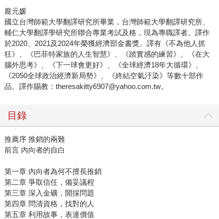
龐元媛
國立台灣師範大學翻譯研究所畢業，台灣師範大學翻譯研究所、
輔仁大學翻譯學研究所聯合專業考試及格，現為專職譯者。譯作
於2020、2021及2024年榮獲經濟部金書獎。譯有《不為他人抓
狂》、《巴菲特家族的人生智慧》、《踏實感的練習》、《在大
腦外思考》、《下一球會更好》、《全球經濟18年大循環》、
《2050全球政治經濟新局勢》、《終結空氣汙染》等數十部作
品。譯作賜教：theresakitty6907@yahoo.com.tw。
目錄
推薦序 推銷的兩難
前言 內向者的自白
第一章 內向者為何不擅長推銷
第二章 爭取信任，備妥議程
第三章 深入金礦，開採問題
第四章 問清資格，找對的人
第五章 利用故事，表達價值