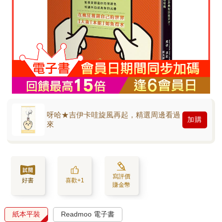
呀哈★吉伊卡哇旋風再起，精選周邊看過
加購
來
寫評價
好書
喜歡+1
賺金幣
紙本平裝
Readmoo 電子書