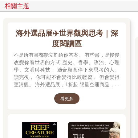
業，但要充電還是要靠跟一群朋友出門，或是置身在人群中。
相關主題
以我為例，我在台上看起來像外向者，下台回答問題或討論時，
也顯得很外向。但我一回到家，就會關掉手機，打開電視，一個
人坐幾小時，完全隔絕其他燈光與聲音，完全放空，讓自己充
電。我喜歡幫助人，但互動會耗盡我的精力。我那幾位外向的同
海外選品展✈️世界觀與思考｜深
僚，則完全不同。他們上台之後精神大振，下了台也期待在市區
度閱讀區
好好玩上一晚。
我們回頭談談亞歷斯的情況。探討內向的研究者認為，像我們這
不是所有書都能立刻給你答案。 有些書，是慢慢
種內向者，往往討厭閒談，只愛聊重要的事，只喜歡所謂「有意
改變你看世界的方式 歷史、哲學、政治、心理
義的談話」。今天是來搞定工作的，誰在乎誰贏了昨晚的比賽？
學、文明與科技， 適合願意停下來思考的人。
內向者有個掩飾不了的特質，即專家說的「內在反思」，意思是
在發言之前會先深思熟慮。我指導過一位客戶，他往往要思考很
讀完後， 你可能不會變得比較輕鬆， 但會變得
久才能回答問題，所以我們不得不改用Skype，我才能知道是他
更清醒。 海外選品展，1折起 限量空運商品，先
在思考，還是電話斷線。外向者則不同，經常會「大聲思考」。
搶先贏 週週商品更新
我們內向者討厭閒聊，往往給人笨拙、害羞、冷漠、反社會，甚
看更多
至無禮的印象。其實我們不是這樣，只是乍看是而已。
亞歷斯並不覺得自己有這些問題。在他看來，他只是開始做正事
而已，畢竟他來就是要幹正事。當客戶聊起孩子的獨奏會，或是
週末的計畫，他就不知所措。他來是為了討論攝影，而這些事跟
攝影完全無關。感覺亞歷斯在說他的，而同桌對面那個人卻在說