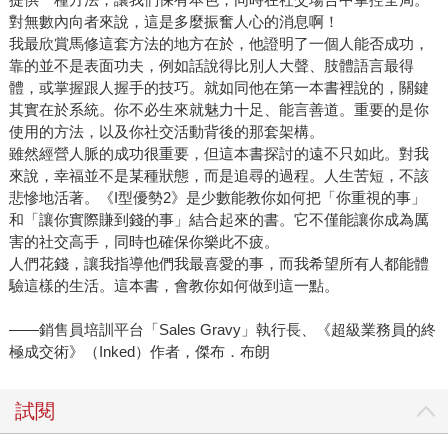
對無數內向者來說，這是多麼振奮人心的消息啊！
我最欣賞馬修這套方法的地方在於，他證明了一個人能否成功，
靠的並不是表面功夫，例如話說得比別人大聲、肢體語言最得
體，或掌握跟人握手的技巧。就如同他在第一本書裡說的，關鍵
其實在於系統。你不必生來就魅力十足、能言善道。重要的是你
使用的方法，以及你社交活動背後的那套架構。
雖然經營人脈的成功很重要，但這本書探討的遠不只如此。對我
來說，幸福並不是某種狀態，而是追尋的過程。人生苦短，不該
悲慘地活著。《I型優勢2》是少數能教你如何把「你重視的事」
和「讓你實際賺到錢的事」結合起來的書。它不僅能讓你成為厲
害的社交高手，同時也確保你樂此不疲。
人們花錢，讓我指導他們我最喜愛的事，而我希望所有人都能體
驗這樣的生活。這本書，會教你如何做到這一點。
——銷售員培訓平台「Sales Gravy」執行長、《超級業務員的終
極成交術》（Inked）作者，傑布．布朗
試閱