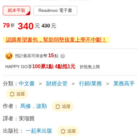
紙本平裝
Readmoo 電子書
340
79
折
元
430
元
認購希望書包，幫助弱勢孩童上學不中斷！
15
預計最高可得金幣
點
?
100累1點 4點抵1元
HAPPY GO享
折抵無上限
分類：
中文書
＞
財經企管
＞
行銷/業務
＞
業務高手
追蹤
作者：
馬修．波勒
追蹤
譯者：
実瑠茜
出版社：
一起來出版
追蹤