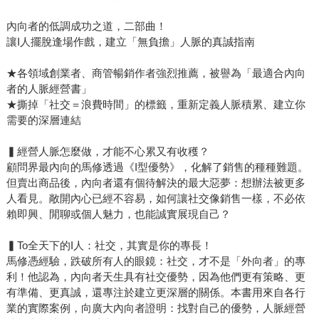
內向者的低調成功之道，二部曲！
讓I人擺脫逢場作戲，建立「無負擔」人脈的真誠指南
★各領域創業者、商管暢銷作者強烈推薦，被譽為「最適合內向
者的人脈經營書」
★撕掉「社交＝浪費時間」的標籤，重新定義人脈積累、建立你
需要的深層連結
▍經營人脈怎麼做，才能不心累又有收穫？
顧問界最內向的馬修透過《I型優勢》，化解了銷售的種種難題。
但賣出商品後，內向者還有個待解決的最大惡夢：想辦法被更多
人看見。敞開內心已經不容易，如何讓社交像銷售一樣，不必依
賴即興、閒聊或個人魅力，也能誠實展現自己？
▍To全天下的I人：社交，其實是你的專長！
馬修憑經驗，跌破所有人的眼鏡：社交，才不是「外向者」的專
利！他認為，內向者天生具有社交優勢，因為他們更有策略、更
有準備、更真誠，還專注於建立更深層的關係。本書用來自各行
業的實際案例，向廣大內向者證明：找對自己的優勢，人脈經營