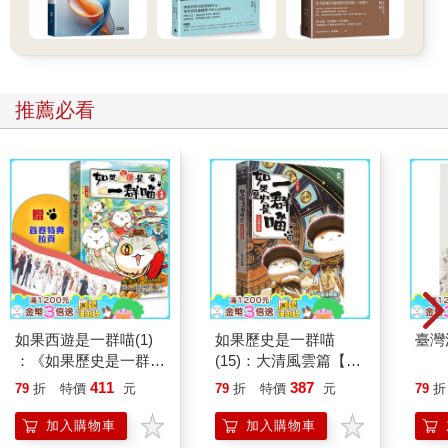
我也有過這種經驗。對你我這樣的內向者來說，如果強迫自己這
麼做，那社交無異是種折磨。這並非我們選擇這份職業的初衷。
我們只是想過上好日子、從事喜愛的工作，同時還能兼顧家庭與
生活，而不是不分晝夜、甚至浪費週末的時間硬擠出笑容，來進
行這些虛假且讓人筋疲力竭的自我推銷。
推薦必看
我們是怎麼陷入這種混亂的？
蘇珊‧坎恩（Susan Cain）在為內向者撰寫的開創性著作《安靜，
就是力量》中指出，一七九○年時，美國只有百分之三的人口住在
城市。到了一八四○年，比例變成了百分之八，而一九三○年時，
已經超過了三分之一。
在人煙稀少的鄉村地區，大家都彼此認識，你的名聲就是一切。
但隨著越來越多人搬到都市居住，這種社區的人際網絡與日常生
活之間的關聯就變得越來越薄弱。如同坎恩指出的，自助書的焦
點也從「內在美德」逐漸轉向了「外在魅力」。
同時，由於工業革命的影響，工廠生產的商品數量超出了當地市
如果西遊是一群喵(1)
如果歷史是一群喵
臺灣
場的需求，於是這些工廠開始派遣推銷員到全國各地兜售產品。
：《如果歷史是一群
(15)：大清風雲篇【萌
在這之前，銷售通常是在當地社區進行的，所以一般人都認識賣
喵》作者最新力作，附
貓漫畫學歷史】
411
387
79
折
特價
元
79
折
特價
元
79
折
家。不管是商人、牙醫還是其他行業，都承擔不起被認定「不誠
【首卷特典】拉頁
實」或「算計他人」的風險。
加入購物車
加入購物車
就如同《哈佛商業評論》（Harvard Business Review）在〈美國