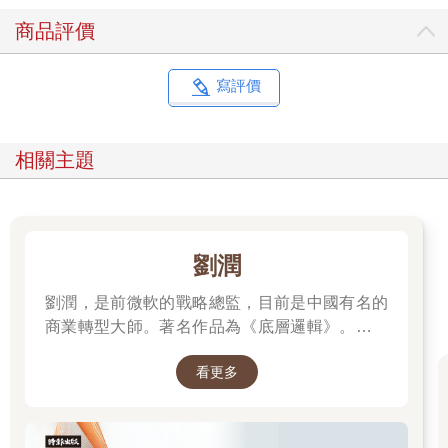
對方回答：「我現在一時想不到有誰，不過我會幫你留意的！對
商品評價
了，要不要先給你一張名片，說不定你哪天就對保險感興趣了
呢？」
你其實不想要他的名片，但還是出於禮貌收下了。你知道，他不
寫評價
會改變想法，而且他本就不是你真正想接觸的對象。不過，你還
是抱持一線希望，幻想這場會面能奇蹟似地變成一個生意機會。
接下來該怎麼辦？你們雙方都已經把場面話說完了，也都明白沒
相關主題
什麼好繼續聊下去的。但誰都不想表現出自己留在這，只是為了
尋找下一個商機——那樣太無禮了。所以你們朝對方笑了笑，其
中一方編了個藉口，說要去廁所或拿點東西喝，另一方終於鬆了
口氣。
然後，當你見到下一個人，又得重新經歷剛剛那套流程。
劉潤
很多教人建立人脈的書都會叫你設定目標，例如「至少與五個人
劉潤，是前微軟的戰略總監，目前是中國有名的
交談才能回家」。你可能會強迫自己再重複剛才的流程四次，但
結果當然都和第一次一模一樣。你開始懷疑：「到底為何大家都
商業轉型大師。著名作品為《底層邏輯》。唯有
說社交很重要？我剛才浪費了大半天的時間！」
透過「底層邏輯+環境變數」，才能在千變萬化
經歷了兩小時的折磨後，你回到辦公室調整心情，然後把剛收到
看更多
的世界中，認清所有真相！
的那疊名片，放進你過去蒐集的那堆名片裡——那些你理應跟
進，卻從來沒聯絡過的人。你大概早就不記得當時跟他們聊了什
麼，唯一確定的是，你並未和真正需要接觸的人建立聯繫，那何