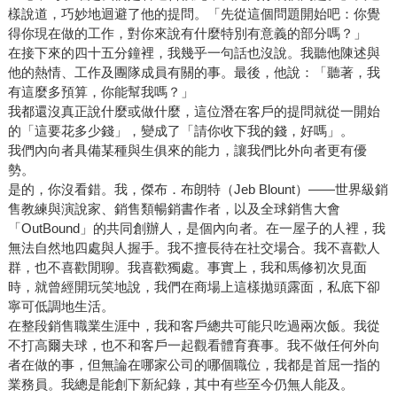
樣說道，巧妙地迴避了他的提問。「先從這個問題開始吧：你覺
得你現在做的工作，對你來說有什麼特別有意義的部分嗎？」
在接下來的四十五分鐘裡，我幾乎一句話也沒說。我聽他陳述與
他的熱情、工作及團隊成員有關的事。最後，他說：「聽著，我
有這麼多預算，你能幫我嗎？」
我都還沒真正說什麼或做什麼，這位潛在客戶的提問就從一開始
的「這要花多少錢」，變成了「請你收下我的錢，好嗎」。
我們內向者具備某種與生俱來的能力，讓我們比外向者更有優
勢。
是的，你沒看錯。我，傑布．布朗特（Jeb Blount）——世界級銷
售教練與演說家、銷售類暢銷書作者，以及全球銷售大會
「OutBound」的共同創辦人，是個內向者。在一屋子的人裡，我
無法自然地四處與人握手。我不擅長待在社交場合。我不喜歡人
群，也不喜歡閒聊。我喜歡獨處。事實上，我和馬修初次見面
時，就曾經開玩笑地說，我們在商場上這樣拋頭露面，私底下卻
寧可低調地生活。
在整段銷售職業生涯中，我和客戶總共可能只吃過兩次飯。我從
不打高爾夫球，也不和客戶一起觀看體育賽事。我不做任何外向
者在做的事，但無論在哪家公司的哪個職位，我都是首屈一指的
業務員。我總是能創下新紀錄，其中有些至今仍無人能及。