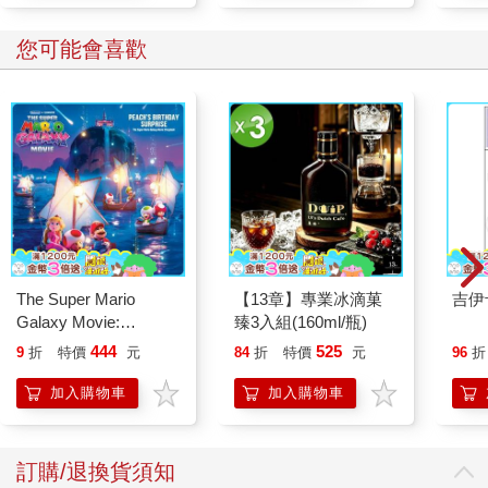
銷售員的誕生〉（Birth of the American Salesman）一文中提及
的，這些四處遊走的推銷員根本無須擔心自己的聲譽。他們不會
您可能會喜歡
和遇見的任何人建立有意義的關係，因為做生意的對象都是素昧
平生的陌生人。他們只有短短的時間可以自我介紹、進到客戶家
裡、展示商品、成交，然後立刻趕往下一戶。他們可以忍受這種
「來了又去」的模式，為了業績能達標，他們甚至會認為這種做
法是必要的。這些推銷員也不必擔憂賣出劣質產品，或是有其他
問題，因為幾天後他們就會前往下一個城鎮，繼續重複同樣的過
程。
那麼，這和社交到底有何關聯呢？
隨著越來越多人從人煙稀少的鄉村遷移到人口稠密的城市，那種
「來來去去」的心態在社交場合裡再度顯現。即使是現在，置身
The Super Mario
【13章】專業冰滴菓
吉伊
在人口密集的大都市裡，你大概也不會再見到剛剛交流過的那個
Galaxy Movie:
臻3入組(160ml/瓶)
人。
Peach`s Birthday
444
525
這也是為何現今大多數人的人脈經營，感覺更像是挨家挨戶推
9
折
特價
元
84
折
特價
元
96
折
Surprise: The Super
銷，從一個人換到另一個人，只想著盡快賣出更多商品。至於建
Mario Galaxy Movie
加入購物車
加入購物車
立真正有意義且長久的關係，往往被視為次要，甚至根本不在考
Storybook
量中。這種普遍的做法，我稱之為「交易型社交」。會讓人覺得
虛偽、甚至低俗，也沒什麼好驚訝的吧？
訂購/退換貨須知
所幸，還是有些人拒絕這種做法，希望能和他人建立真正的連