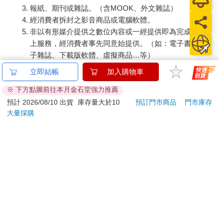
報紙、期刊或雜誌。（含MOOK、外文雜誌）
上，反而具備天生的優勢——重點不是拚人數、看誰聊的多，而
經消費者拆封之影音商品或電腦軟體。
是擁有策略、做好準備、反覆練習，並且懂得如何和社交場合中
非以有形媒介提供之數位內容或一經提供即為完成之線
少數幾個「對的人」建立更深的關係。
換句話說，我們依靠的是完全不同的技巧。
上服務，經消費者事先同意始提供。（如：電子書、電
這樣的轉變來得正是時候，因為舊有的人脈經營方式正迅速過
子雜誌、下載版軟體、虛擬商品…等）
時。現在的人只要拿出手機，就能了解你的一切：你的背景、你
已拆封之個人衛生用品。（如：內衣褲、刮鬍刀、除毛
立即結帳
加入購物車
賣的產品評價、你的社群互動、工作經歷，甚至你上週末做了些
刀…等）
什麼。我們似乎又回到那個「人人彼此熟識」的時代——或者至
※ 下方點圖前往本月金石堂強力推薦
若非上列種類商品，均享有到貨7天的猶豫期（含例假
少，大家都能在很短的時間內掌握一個人的基本資訊。想用交易
日）。
預計 2026/08/10 出貨
庫存量大於10
預訂門市商品
門市庫存
型的方式應付完就默默退場，幾乎是不可能的事。無論是出於選
大量採購
辦理退換貨時，商品（組合商品恕無法接受單獨退貨）必須
擇還是迫於無奈，資訊透明化都逐漸成為一種常規，對個人與雇
是您收到商品時的原始狀態（包含商品本體、配件、贈品、
主而言都是如此。
保證書、所有附隨資料文件及原廠內外包裝…等），請勿直
真誠與內在美德，終於重返焦點。
接使用原廠包裝寄送，或於原廠包裝上黏貼紙張或書寫文
早該如此了。
字。
退回商品若無法回復原狀，將請您負擔回復原狀所需費用，
嚴重時將影響您的退貨權益。