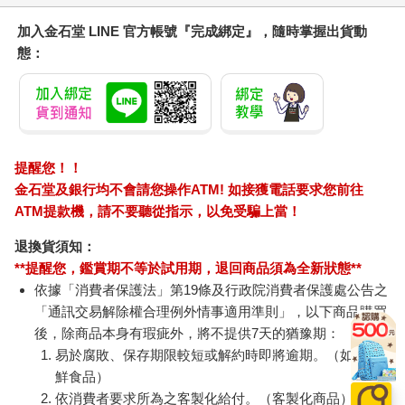
結。但這些人，往往採行所謂的「漫無目的型社交」。雖然出發
點比較真誠，但這種缺乏架構和方向的方法，並沒有比交易型社
加入金石堂 LINE 官方帳號『完成綁定』，隨時掌握出貨動
交更有效。這導致雙方依然花費大量時間閒聊、維持表面關係，
態：
卻鮮少獲得實質效益。
難怪內向者如此厭惡這種社交方法，我也不例外！這完全跟我們
的行事作風背道而馳。如果必須參加那種交易型社交活動，我恐
怕無法忍受那樣的自己。而如果我是漫無目的型社交的人，很快
就會發現這完全是在浪費時間，然後乾脆就不參加了。
那麼，我們要怎麼跟那些看起來天生魅力十足、能言善道，而且
提醒您！！
毫不費力就能和他人建立連結的外向者競爭呢？該怎麼在保有真
金石堂及銀行均不會請您操作ATM! 如接獲電話要求您前往
實自我的同時，在人脈經營上取得成功呢？
ATM提款機，請不要聽從指示，以免受騙上當！
在這裡，我要告訴你一個好消息。只要理解兩個真相，內向者就
完全有能力超越外向者：
退換貨須知：
**提醒您，鑑賞期不等於試用期，退回商品須為全新狀態**
1. 內向者獲得成功的方法和外向者不同。我們本就不同，也該學
依據「消費者保護法」第19條及行政院消費者保護處公告之
會欣然接受這一點。
「通訊交易解除權合理例外情事適用準則」，以下商品購買
2. 傳統的人脈經營方式不適合內向者。我們需要某種更巧妙的方
後，除商品本身有瑕疵外，將不提供7天的猶豫期：
法，才能發揮我們與生俱來的優勢。
易於腐敗、保存期限較短或解約時即將逾期。（如：生
鮮食品）
對內向者來說，有效的人脈經營根本就不像傳統的那樣。根據我
依消費者要求所為之客製化給付。（客製化商品）
的學習、經驗和教學，我發現內向者在真正有效的人脈經營方式