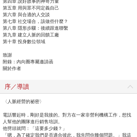
第四章 說好故事的神奇力量
第五章 用與眾不同定義自己
第六章 與合適的人交談
第七章 社交場合，該做些什麼？
第八章 隱形步驟：後續跟進聯繫
第九章 建立人脈的回饋工廠
第十章 投身數位領域
致謝
附錄：內向圈專屬邀請函
關於作者
序／導讀
〈人脈經營的祕密〉
電話響起時，剛好是我接的。對方在一家非營利機構工作，想找
人幫他的團隊進行銷售培訓。
他劈頭就問：「這要多少錢？」
「嗯，為了確定我們是否適合彼此，我先問你幾個問題。」我這