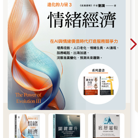
必自找麻煩呢？你重新回到工作中，發現進度落後，因為社交花
費了你大半天的時間。
我剛剛用了「花費」這個詞，但其實應該說是「浪費」才對。和
昨天相比，你業務上的人脈並未擴展。實際上情況還更糟，因為
你不僅花了油錢與入場費，犧牲了時間，還把心理和情緒能量消
耗殆盡。
你把這樣的失敗歸咎於自己是個內向者。畢竟，你在社交場合看
到的那些外向者看起來都應對自如，他們一定總是能談成合作、
拿到機會。要是你也能像他們那樣建立人脈就好了。
但你認定，那種事對你來說根本不可能。
所以你說服自己，至少現在狀況是這樣，只能先忍耐一下。
兩、三個月後，情況更加惡化。無奈之下，你心想：「我別無選
擇，只能再去參加社交活動了。」你痛下決心，這次一定要做得
更好。於是，你上網查了一些人脈經營的訣竅跟策略。
你嘗試了其中一、兩種方法，但社交依然讓人尷尬、痛苦，還勞
心傷神。那些專家的建議，並沒有讓這件事變得比較好受。對你
來說，社交就像在強迫自己偽裝成其他人。當然，這對外向者而
言很容易，但卻讓你感覺被逼著成為外向者。你覺得這一切極其
低俗、虛假，更何況你還討厭閒聊！你默默告訴自己：「看來，
我就是不適合做這種事。」