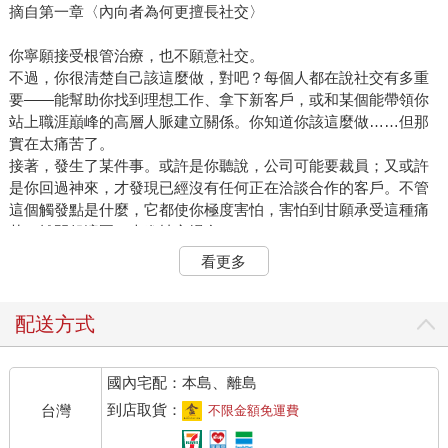
摘自第一章〈內向者為何更擅長社交〉
你寧願接受根管治療，也不願意社交。
不過，你很清楚自己該這麼做，對吧？每個人都在說社交有多重
要——能幫助你找到理想工作、拿下新客戶，或和某個能帶領你
站上職涯巔峰的高層人脈建立關係。你知道你該這麼做……但那
實在太痛苦了。
接著，發生了某件事。或許是你聽說，公司可能要裁員；又或許
是你回過神來，才發現已經沒有任何正在洽談合作的客戶。不管
這個觸發點是什麼，它都使你極度害怕，害怕到甘願承受這種痛
苦、離開舒適圈，走進社交場合。
於是，你下定決心要去社交。你在網路上查到某個即將舉辦的活
看更多
動，告訴自己：「好吧，我做得到。」你將活動標註在行事曆
上，它就在那裡晾了好幾天。內心有個聲音開始抓狂大叫：
「不，我不想去！」但接著，又有另一個聲音吼回來：「你非去
配送方式
不可！」
你停好車、不情不願地往會場走去時，內心湧現了莫名的恐懼。
國內宅配：本島、離島
你走進活動現場，急切地環顧四周，想找到一張熟面孔。即便你
是來拓展新人脈的，但跟認識的人互動，還是比直接跟陌生人搭
到店取貨：
台灣
不限金額免運費
話不可怕一點。你一邊找人，腦中還不斷想著：「如果沒人喜歡