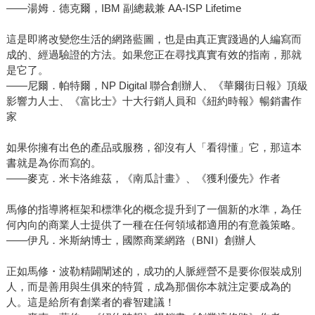
——湯姆．德克爾，IBM 副總裁兼 AA-ISP Lifetime
這是即將改變您生活的網路藍圖，也是由真正實踐過的人編寫而
成的、經過驗證的方法。如果您正在尋找真實有效的指南，那就
是它了。
——尼爾．帕特爾，NP Digital 聯合創辦人、《華爾街日報》頂級
影響力人士、《富比士》十大行銷人員和《紐約時報》暢銷書作
家
如果你擁有出色的產品或服務，卻沒有人「看得懂」它，那這本
書就是為你而寫的。
——麥克．米卡洛維茲，《南瓜計畫》、《獲利優先》作者
馬修的指導將框架和標準化的概念提升到了一個新的水準，為任
何內向的商業人士提供了一種在任何領域都適用的有意義策略。
——伊凡．米斯納博士，國際商業網路（BNI）創辦人
正如馬修・波勒精闢闡述的，成功的人脈經營不是要你假裝成別
人，而是善用與生俱來的特質，成為那個你本就注定要成為的
人。這是給所有創業者的睿智建議！