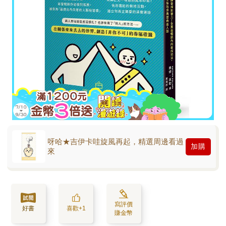
呀哈★吉伊卡哇旋風再起，精選周邊看過
加購
來
寫評價
好書
喜歡+1
賺金幣