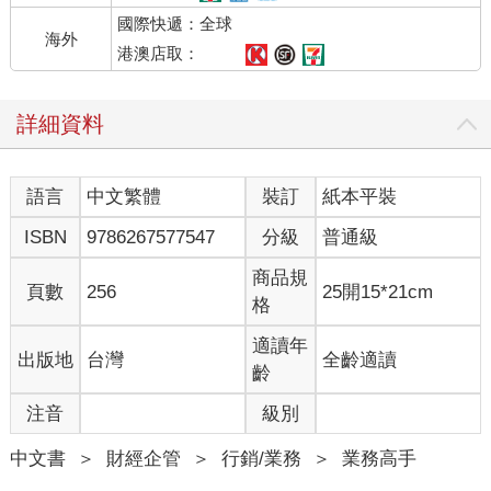
我怎麼辦？這會不會根本是在浪費時間？萬一我說錯話呢？」這
國際快遞：全球
種感覺，就像再度回到開學第一天。
海外
沒看見任何認識的人。你只好鼓起勇氣、深呼吸，走向第一個映
港澳店取：
入眼簾的人。在走近的過程中，你感覺自己越來越緊張。你禮貌
地和對方握了握手，露出得體的微笑。接著，你開始那段尷尬的
詳細資料
自我介紹：「嗨，我是珍．史密斯。噢，○○先生，很高興認識
你。你是做什麼的？」你站在那裡，希望可以從對方口中聽出，
他就是你在找的那個人。你很渴望有個新的工作機會（什麼都
語言
中文繁體
裝訂
紙本平裝
好），或者一個新客戶（誰都行）。
對方回答：「我也很高興認識你，珍。我是做保險的，歡迎跟我
ISBN
9786267577547
分級
普通級
聊聊你的保險需求。」
呃……你可不是來這裡買保險的！「噢，我想目前不需要，但還
商品規
頁數
256
25開15*21cm
是謝謝你！」場面再次尷尬，直到對方也開口詢問你的職業。
格
「我主要是做商業教練／會計師／託管服務供應商（Managed
Service Provider）。」
適讀年
出版地
台灣
全齡適讀
「嗯，但我已經有滿意的教練／會計師／託管服務供應商了。」
齡
這時，你心想：「你當然已經有了，我當初為何要做這種蠢
注音
級別
事？」然後呢？要試著告訴他你比較厲害嗎？還是想辦法把他從
滿意的合作夥伴那裡搶過來？但你又不想搞得像在強迫別人。於
中文書
＞
財經企管
＞
行銷/業務
＞
業務高手
是你也許會換條路走，不顧一切地問：「那你還有認識其他可能
會需要教練／會計師／託管服務供應商的人嗎？」