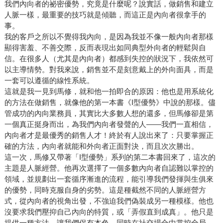
我們內向者的祕密優勢，究竟是什麼呢？說實話，做銷售和建立
人脈一樣，最重要的技巧就是傾聽，而這正是內向者很拿手的
事。
我的客戶之所以不覺得我內向，是因為我並不像一般內向者那樣
顯得害羞、不善交際，反而表現出如同典型外向者的輕鬆與自
信。在很多人（尤其是內向者）都感到失控的狀況下，我依然可
以主導情勢。對我來說，銷售並不是刻意戴上的外向面具，而是
一套可以遵循的線性系統。
這就是我一見到馬修，就和他一拍即合的原因：他也是用系統化
的方法在做銷售，就像他的第一本書《I型優勢》中說的那樣。儘
管成功的內向業務員，其實比大多數人想的還多，但馬修卻是第
一個真正挺身而出，為我們內向者發聲的人——我們一直相信，
內向者才是最優秀的銷售人才！終於有人說出來了：只要掌握正
確的方法，內向者就能和外向者正面對決，而且次次勝出。
這一次，馬修又帶著「I型優勢」系列的第二本書回來了，這次的
主題是人脈經營。他再次選擇了一個多數內向者自認難以掌控的
領域，並規劃出一套循序漸進的流程，能引導我們發揮與生俱來
的優勢，同時克服自身的劣勢。這是種截然不同的人脈經營方
式，從內向者的視角出發，不強迫我們偽裝成另一種模樣。他也
沒要求我們壓抑自己內向的特質，或「弄假直到成真」。他只是
提供一種方法，讓我們保有本色，同時在社交場合中掌控全局。