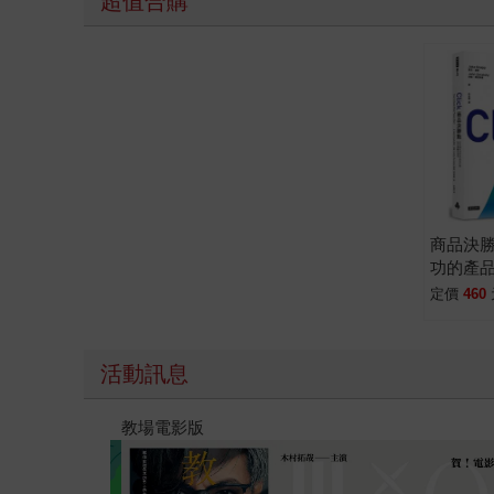
超值合購
商品決
功的產
顧客買
定價
460
活動訊息
時報經典展69折起