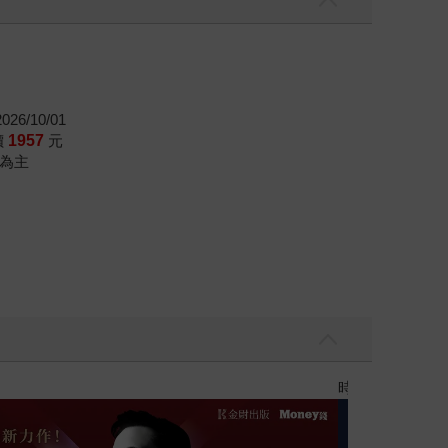
26/10/01
價
1957
元
為主
黃色書刊回來