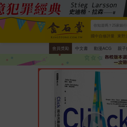
國中自修評量
東野
唯紅花綻放
奧德賽
會員獎勵
中文書
動漫ACG
親子