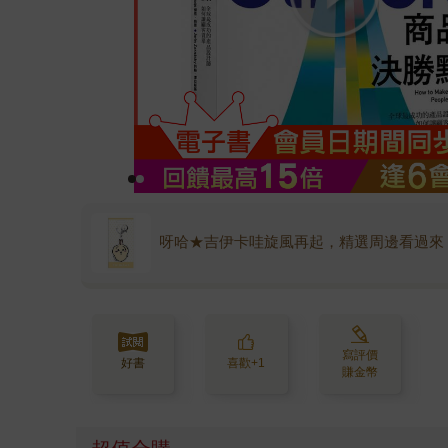
呀哈★吉伊卡哇旋風再起，精選周邊看過來
寫評價
好書
喜歡+1
賺金幣