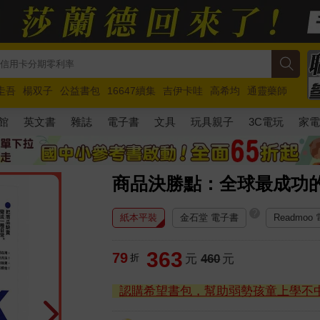
圭吾
楊双子
公益書包
16647續集
吉伊卡哇
高希均
通靈藥師
路邊攤新作
馬斯克
玩具總動員5
超慢跑
館
英文書
雜誌
電子書
文具
玩具親子
3C電玩
家
商品決勝點：全球最成功
?
紙本平裝
金石堂 電子書
Readmoo
363
79
折
元
460
元
認購希望書包，幫助弱勢孩童上學不