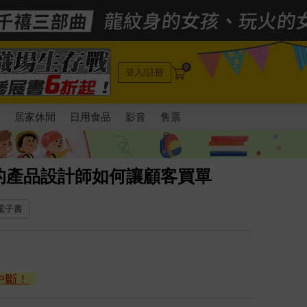
0
登入/註冊
電
居家休閒
日用食品
影音
售票
的產品設計師如何讓顧客買單
 電子書
中斷！