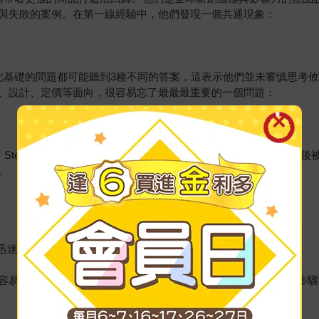
與失敗的案例。在第一線經驗中，他們發現一個共通現象：
此基礎的問題都可能聽到3種不同的答案，這表示他們並未審慎思考
、設計、定價等面向，很容易忘了最最最重要的一個問題：
生。Step by step 為產品打好扎實「地基」，提高勝率。此套方法先後被Go
。
子迅速落地成熱賣商品
容易犯下的錯誤，幫助讀者快速找對方向、快速驗證假設，每一步驟