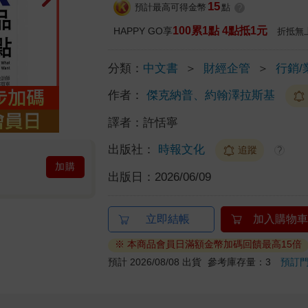
15
預計最高可得金幣
點
?
100累1點 4點抵1元
HAPPY GO享
折抵無
分類：
中文書
＞
財經企管
＞
行銷/
作者：
傑克納普、約翰澤拉斯基
譯者：
許恬寧
出版社：
時報文化
追蹤
?
加購
出版日：
2026/06/09
立即結帳
加入購物車
※ 本商品會員日滿額金幣加碼回饋最高15倍
預計 2026/08/08 出貨
參考庫存量：3
預訂