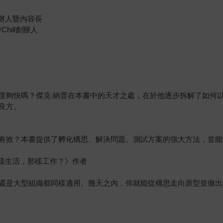
創辦人暨內容長
hill創辦人
度夠快嗎？傑克‧納普在本書中的天才之處，在於他逐步拆解了如何
良方。
有效？本書提供了孵化構思、解決問題、測試方案的強大方法，並能
麼我們這樣生活，那樣工作？》作者
還是大型組織都同樣適用。幾天之內，你就能從構思走向原型並做出