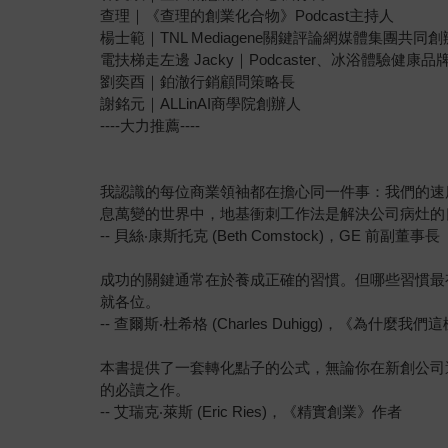
查理｜《查理的創業化合物》Podcast主持人
楊士範｜TNL Mediagene關鍵評論網媒體集團共同
電扶梯走左邊 Jacky｜Podcaster、冰浴體驗健康品牌C
劉奕酉｜鉑澈行銷顧問策略長
謝銘元｜ALLinAI商學院創辦人
----大力推薦----
我認識的每位商業領袖都在擔心同一件事：我們的速
息萬變的世界中，地基衝刺工作法是解決公司病灶的
-- 貝絲‧康斯托克 (Beth Comstock)，GE 前副董事長
成功的關鍵通常在於養成正確的習慣。但哪些習慣最
就各位。
-- 查爾斯‧杜希格 (Charles Duhigg)，《為什
本書提供了一套轉化點子的公式，無論你在新創公司
的必讀之作。
-- 艾瑞克‧萊斯 (Eric Ries)，《精實創業》作者