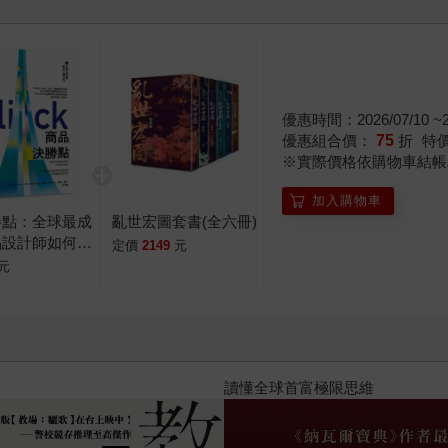
優惠時間：2026/07/10 ~20
優惠組合價：
75
折
特
※實際價格依購物車結帳
加入購物車
勝點：全球最成
亂世宏圖套書(全六冊)
品設計師如何讓
定價
2149
元
單
元
2026年8月金石堂強力推薦