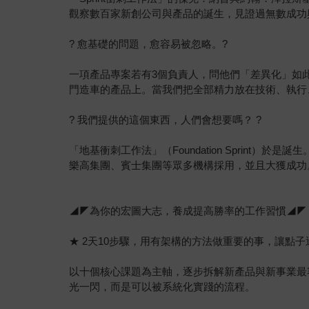
觀察數百家新創公司與產品的誕生，見證過無數成功
? 愈基礎的問題，愈容易被忽略。?
一項產品專案若有3個負責人，問他們「差異化」如
門造車的產品上。當我們把全部精力放在技術、執行
? 我們提供的這個東西，人們會想要嗎？ ?
「地基衝刺工作法」（Foundation Sprint）於是誕
樂高集團、賓士集團等眾多機構採用，並且大獲成功
◢◤為你的宏圖大志，養成提高勝率的工作習慣◢◤
★ 2天10步驟，用有架構的方法做重要的事，讓點
以十個核心課題為主軸，逐步拆解新產品與新事業最
光一閃，而是可以被系統化實踐的流程。