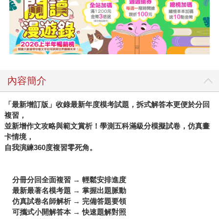
內容簡介
「最新增訂版」收錄最新年度模考試題，拆式解答本更便於分回
複習，
並新增作文攻略與範文賞析！學測五科滿級分模擬試卷，仿真畫
卡情境，
自我演練
360
度複習零死角。
分冊分回全面複習
→
輕鬆安排進度
最新最著名模考題
→
掌握出題脈動
仿真試卷名師解析
→
完備答題要領
可攜式小開解答本
→
快速題解對照