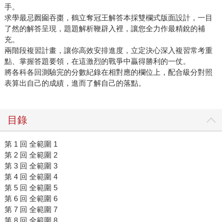
手。
求學最忌囫圇吞棗，鶴立奪冠王解答本採雙欄式版面設計，一目
了然的解答呈現，題題解析鞭辟入裡，讓您全力作最精銳的補
充。
兩階段複習計畫，讓你高效安排進度，立定決心深入複習常考重
點、掌握答題要領，在這激烈的戰爭中贏得勝利的一仗。
將各科各回測驗完的分數紀錄在相對應的欄位上，配合級分對照
表算出自己的成績，進而了解自己的落點。
目錄
第 1 回 全範圍 1
第 2 回 全範圍 2
第 3 回 全範圍 3
第 4 回 全範圍 4
第 5 回 全範圍 5
第 6 回 全範圍 6
第 7 回 全範圍 7
第 8 回 全範圍 8