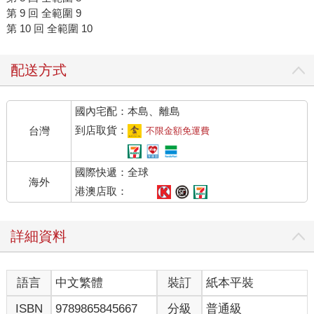
第 9 回 全範圍 9
第 10 回 全範圍 10
配送方式
國內宅配：本島、離島
到店取貨：
台灣
不限金額免運費
國際快遞：全球
海外
港澳店取：
詳細資料
語言
中文繁體
裝訂
紙本平裝
ISBN
9789865845667
分級
普通級