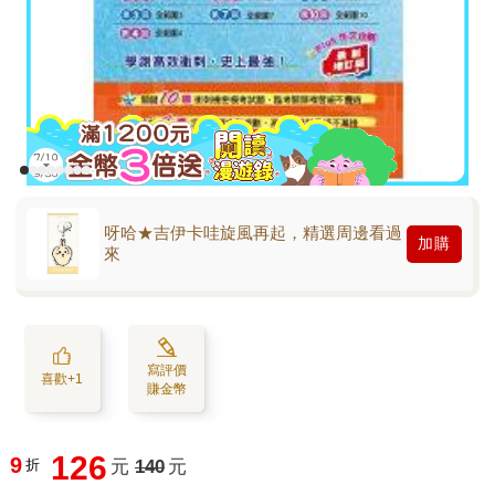
呀哈★吉伊卡哇旋風再起，精選周邊看過
加購
來
寫評價
喜歡+1
賺金幣
126
9
折
元
140
元