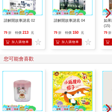
請解開故事謎底 02
請解開故事謎底 04
如果
(1
貓漫
213
150
79
折
特價
元
79
折
特價
元
79
折
加入購物車
加入購物車
您可能會喜歡