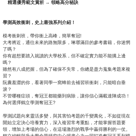
精選優秀範文賞析
→
領略高分秘訣
學測高效衝刺，史上最強系列介紹！
模考衝刺班，帶你衝上高峰，簡單奪冠!
大考將近，通往未來的路無限多，琳瑯滿目的參考書籍，你迷惘
了嗎？
你有超想要踏入就讀的大學校系，但不確定實力能不能搆上邊
嗎？
雖然有八成把握，但為了確保不失常，你總是盡力蒐集考題來複
習？
阮囊羞澀的你，看著同學一窩蜂前去補習班衝刺，只能暗自垂
淚？
不管哪種症頭，奪冠王都能藥到病除，讓你信心滿載達陣成功！
為何選擇鶴立學測奪冠王?
學測試題向來靈活多變，與其害怕考題的千變萬化，不如從現在
開始立定決心培養實力，深入複習常考重點，才能掌握答題要
領，增加上考場的信心，在這場激烈的戰爭中贏得勝利的一仗。
鶴立編輯與升大學命題研究中心竭盡心力一同打造奪冠王系列模