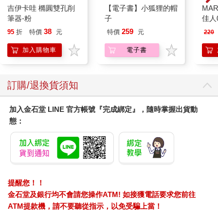
吉伊卡哇 橢圓雙孔削
【電子書】小狐狸的帽
MAR
筆器-粉
子
佳人0
38
259
95
折
特價
元
特價
元
220
加入購物車
電子書
訂購/退換貨須知
加入金石堂 LINE 官方帳號『完成綁定』，隨時掌握出貨動
態：
提醒您！！
金石堂及銀行均不會請您操作ATM! 如接獲電話要求您前往
ATM提款機，請不要聽從指示，以免受騙上當！