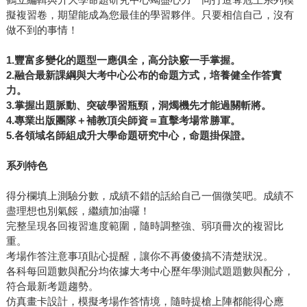
擬複習卷，期望能成為您最佳的學習夥伴。只要相信自己，沒有
做不到的事情！
1.
豐富多變化的題型一應俱全，高分訣竅一手掌握。
2.
融合最新課綱與大考中心公布的命題方式，培養健全作答實
力。
3.
掌握出題脈動、突破學習瓶頸，洞燭機先才能過關斬將。
4.
專業出版團隊＋補教頂尖師資＝直擊考場常勝軍。
5.
各領域名師組成升大學命題研究中心，命題掛保證。
系列特色
得分欄填上測驗分數，成績不錯的話給自己一個微笑吧。成績不
盡理想也別氣餒，繼續加油囉！
完整呈現各回複習進度範圍，隨時調整強、弱項冊次的複習比
重。
考場作答注意事項貼心提醒，讓你不再傻傻搞不清楚狀況。
各科每回題數與配分均依據大考中心歷年學測試題題數與配分，
符合最新考題趨勢。
仿真畫卡設計，模擬考場作答情境，隨時提槍上陣都能得心應