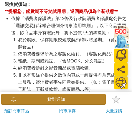
退換貨須知：
**提醒您，鑑賞期不等於試用期，退回商品須為全新狀態**
依據「消費者保護法」第19條及行政院消費者保護處公告之
「通訊交易解除權合理例外情事適用準則」，以下商品購買
後，除商品本身有瑕疵外，將不提供7天的猶豫期：
易於腐敗、保存期限較短或解約時即將逾期。（如：生
鮮食品）
依消費者要求所為之客製化給付。（客製化商品）
報紙、期刊或雜誌。（含MOOK、外文雜誌）
經消費者拆封之影音商品或電腦軟體。
非以有形媒介提供之數位內容或一經提供即為完成之線
上服務，經消費者事先同意始提供。（如：電子書、電
子雜誌、下載版軟體、虛擬商品…等）
已拆封之個人衛生用品。（如：內衣褲、刮鬍刀、除毛
貨到通知
刀…等）
若非上列種類商品，均享有到貨7天的猶豫期（含例假
預訂門市商品
門市庫存
大量採購
日）。
辦理退換貨時，商品（組合商品恕無法接受單獨退貨）必須
是您收到商品時的原始狀態（包含商品本體、配件、贈品、