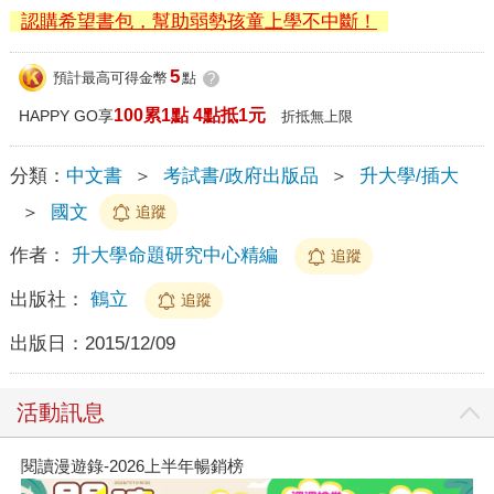
認購希望書包，幫助弱勢孩童上學不中斷！
5
預計最高可得金幣
點
?
100累1點 4點抵1元
HAPPY GO享
折抵無上限
分類：
中文書
＞
考試書/政府出版品
＞
升大學/插大
＞
國文
追蹤
作者：
升大學命題研究中心精編
追蹤
出版社：
鶴立
追蹤
出版日：
2015/12/09
活動訊息
閱讀漫遊錄-2026上半年暢銷榜