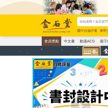
國中自修評量
東野
唯紅花綻放
奧德賽
會員獎勵
中文書
動漫ACG
親子