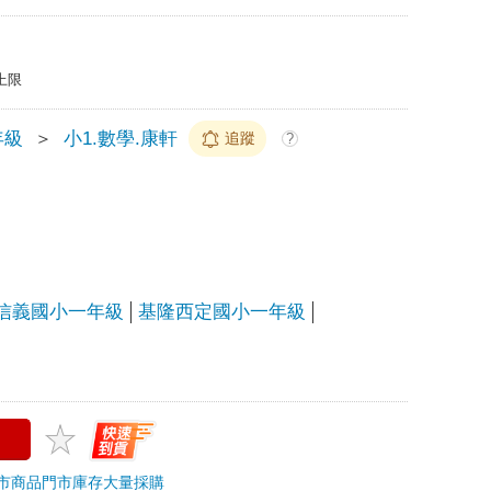
上限
年級
＞
小1.數學.康軒
追蹤
?
信義國小一年級
基隆西定國小一年級
市商品
門市庫存
大量採購