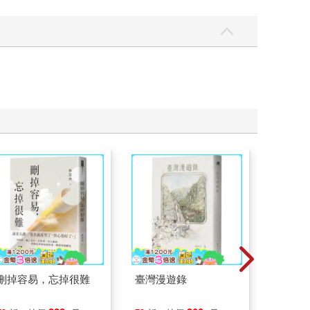
刪掉容易，忘掉很難
臺灣漫遊錄
一本書
【漫畫
行動」