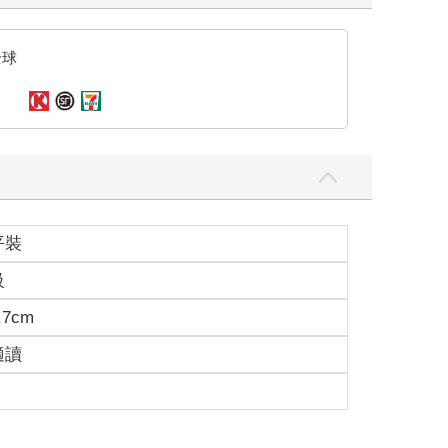
全球
平裝
級
.7cm
適讀