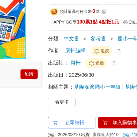
0
預計最高可得金幣
點
?
100累1點 4點抵1元
HAPPY GO享
折抵無
分類：
中文書
＞
參考書
＞
國小一
作者：
康軒編輯
追蹤
?
出版社：
康軒
追蹤
?
加購
出版日：
2025/06/30
相關主題：
基隆深澳國小一年級
基隆
看更多
立即結帳
加入購物車
預計 2026/08/10 出貨
庫存量大於10
預訂門