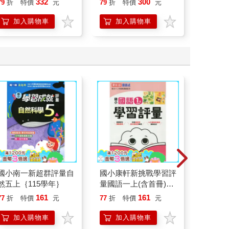
332
300
79
折
特價
元
79
折
特價
元
79
折
開關，
「行動
加入購物車
加入購物車
加
學方法
國小南一新超群評量自
國小康軒新挑戰學習評
國小成
然五上｛115學年｝
量國語一上(含首冊)
級)第2
｛115學年｝
161
161
77
折
特價
元
77
折
特價
元
79
折
加入購物車
加入購物車
加