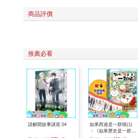
商品評價
推薦必看
請解開故事謎底 04
如果西遊是一群喵(1)
：《如果歷史是一群
喵》作者最新力作，附