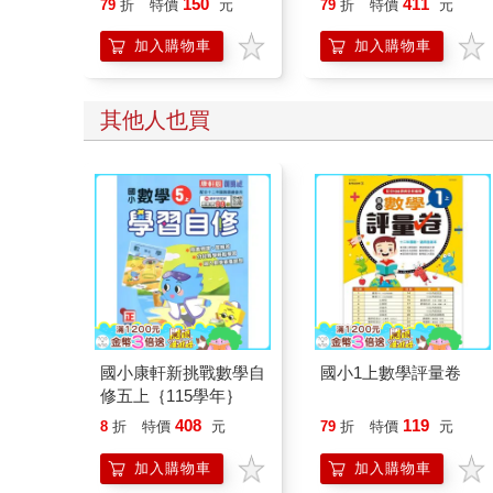
150
411
79
折
特價
元
79
折
特價
元
【首卷特典】拉頁
加入購物車
加入購物車
其他人也買
國小康軒新挑戰數學自
國小1上數學評量卷
修五上｛115學年｝
408
119
8
折
特價
元
79
折
特價
元
加入購物車
加入購物車