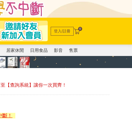
0
登入/註冊
電
居家休閒
日用食品
影音
售票
，請至【查詢系統】讓你一次買齊！
中斷！