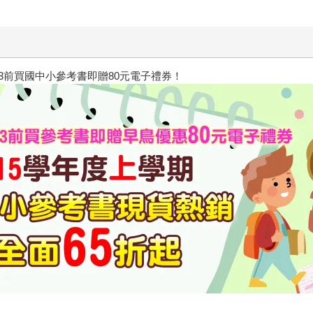
/23前買國中小參考書即贈80元電子禮券！