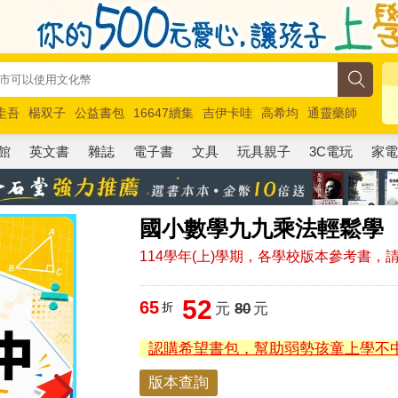
圭吾
楊双子
公益書包
16647續集
吉伊卡哇
高希均
通靈藥師
路邊攤新作
馬斯克
玩具總動員5
超慢跑
館
英文書
雜誌
電子書
文具
玩具親子
3C電玩
家
國小數學九九乘法輕鬆學
114學年(上)學期，各學校版本參考書
52
65
折
元
80
元
認購希望書包，幫助弱勢孩童上學不
版本查詢