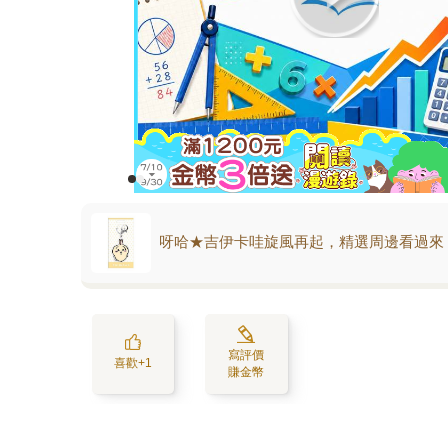
呀哈★吉伊卡哇旋風再起，精選周邊看過來
寫評價
喜歡+1
賺金幣