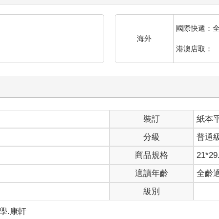
國際快遞：
海外
港澳店取：
裝訂
紙本
分級
普通
商品規格
21*29
適讀年齡
全齡
級別
數學.康軒