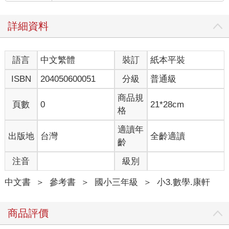
詳細資料
語言
中文繁體
裝訂
紙本平裝
ISBN
204050600051
分級
普通級
商品規
頁數
0
21*28cm
格
適讀年
出版地
台灣
全齡適讀
齡
注音
級別
中文書
＞
參考書
＞
國小三年級
＞
小3.數學.康軒
商品評價