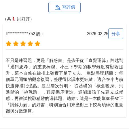
寫評價
（共
1
則好評）
分享
li************752 說：
2026-02-25
不只是練習題，更是「解惑書」是孩子從「直覺運算」跨越到
「邏輯思考」的重要橋樑。小三下學期的數學難度有顯著提
升，這本自修在編排上確實下足了功夫。 重點整理精簡： 每
個單元開頭的觀念複習，整理得比課本更細緻，適合在小考前
快速掃描記憶點。題型層次分明： 從基礎的「概念暖身」到
進階的「挑戰題」，難度循序漸進。這能讓孩子先建立成就
感，再嘗試挑戰稍難的邏輯題。總結：這是一本能幫家長省下
「講解力氣」的好書，特別適合用來應對三下較為瑣碎的度量