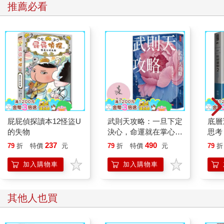
推薦必看
屁屁偵探讀本12怪盜U
武則天攻略：一旦下定
底層
的失物
決心，命運就在掌心！
思考
【作者親簽版】
的商
237
490
79
折
特價
元
79
折
特價
元
79
折
加入購物車
加入購物車
其他人也買