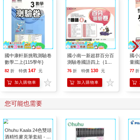
國中康軒新挑戰測驗卷
國小南一新超群百分百
國小
數學二上{115學年}
測驗卷國語四上｛115
量國
學年｝
年｝
147
130
82
折
特價
元
76
折
特價
元
77
折
加入購物車
加入購物車
您可能也需要