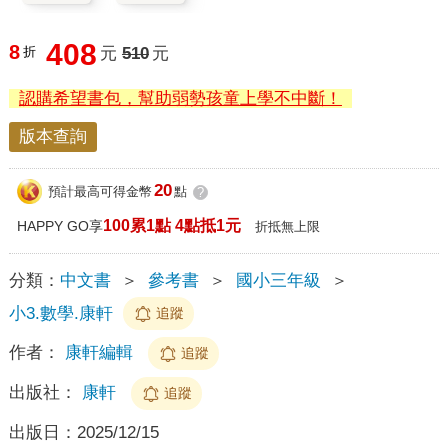
408
8
折
元
510
元
認購希望書包，幫助弱勢孩童上學不中斷！
版本查詢
20
預計最高可得金幣
點
?
100累1點 4點抵1元
HAPPY GO享
折抵無上限
分類：
中文書
＞
參考書
＞
國小三年級
＞
小3.數學.康軒
追蹤
作者：
康軒編輯
追蹤
出版社：
康軒
追蹤
出版日：
2025/12/15