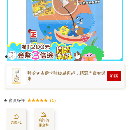
呀哈★吉伊卡哇旋風再起，精選周邊看過
加購
來
★
會員好評
★★★★★（1）
寫評價
喜歡+1
賺金幣