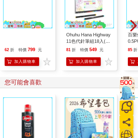
Ohuhu Kaala 24色雙頭
Ohuhu Hana Highway
百樂
酒精性麥克筆套組 - 鮮
11色代針筆組18入(含7
0.5
明色系
支黑色)
萄(限
799
549
62
折
特價
元
81
折
特價
元
85
折
加入購物車
加入購物車
您可能會喜歡