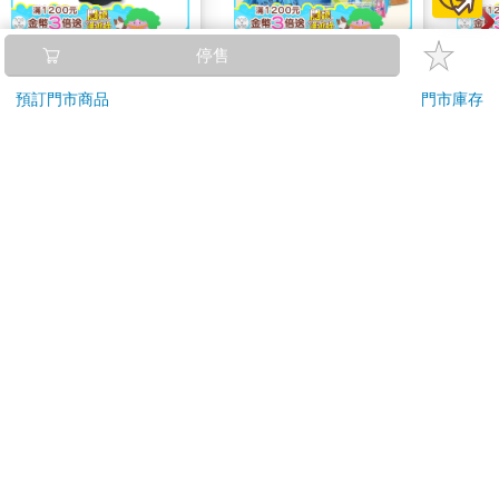
德國Alpecin-強健髮根
2026第12屆希望書包
【P
停售
控油無矽靈咖啡因洗髮
組／文具組
3.0
預訂門市商品
門市庫存
凝露375ml/瓶-C1強健
黑 
1169
500
73
折
特價
元
51
折
特價
元
95
折
髮根(護髮洗髮精/男士
調理頭皮洗髮液/0矽靈
加入購物車
貨到通知
滋潤洗頭髮水/一般髮
質適用)
訂購/退換貨須知
加入金石堂 LINE 官方帳號『完成綁定』，隨時掌握出貨動
態：
提醒您！！
金石堂及銀行均不會請您操作ATM! 如接獲電話要求您前往