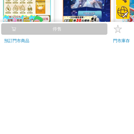
日本ROHTO樂敦-
《星星的觀測日誌》男
Thom
停售
HADALABO肌研極潤
嘉賓小卡組
Hide 
預訂門市商品
門市庫存
金緻7重玻尿酸高效保
flap 
976
70
65
折
特價
元
特價
元
9
折
濕潤澤特濃精華乳液
140ml/金瓶(Premium
加入購物車
預購限定
臉部肌膚護理乳霜,素
顏保養乾肌水凝乳)
訂購/退換貨須知
加入金石堂 LINE 官方帳號『完成綁定』，隨時掌握出貨動
態：