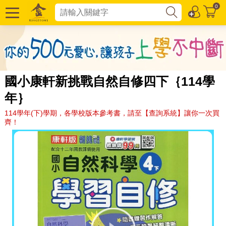
0
國小康軒新挑戰自然自修四下｛114學
年｝
114學年(下)學期，各學校版本參考書，請至【查詢系統】讓你一次買
齊！