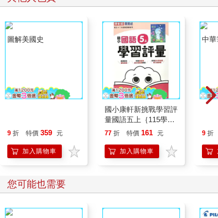
圖解美國史
國小康軒新挑戰學習評
中華
量國語五上｛115學
年｝
359
161
9
折
特價
元
77
折
特價
元
9
折
加入購物車
加入購物車
您可能也需要