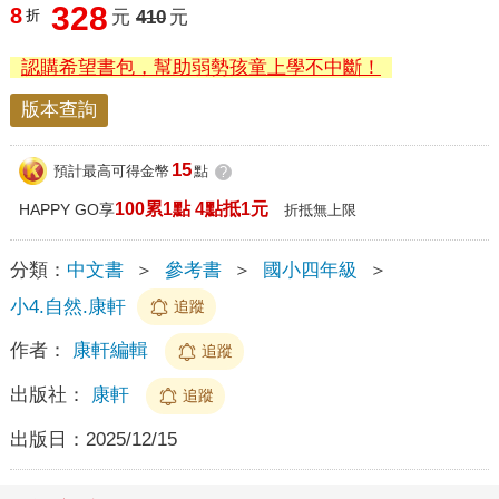
328
8
折
元
410
元
認購希望書包，幫助弱勢孩童上學不中斷！
版本查詢
15
預計最高可得金幣
點
?
100累1點 4點抵1元
HAPPY GO享
折抵無上限
分類：
中文書
＞
參考書
＞
國小四年級
＞
小4.自然.康軒
追蹤
作者：
康軒編輯
追蹤
出版社：
康軒
追蹤
出版日：
2025/12/15