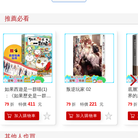
推薦必看
如果西遊是一群喵(1)
叛逆玩家 02
底層
：《如果歷史是一群
界的
喵》作者最新力作，附
411
221
79
折
特價
元
79
折
特價
元
79
折
【首卷特典】拉頁
加入購物車
加入購物車
其他人也買