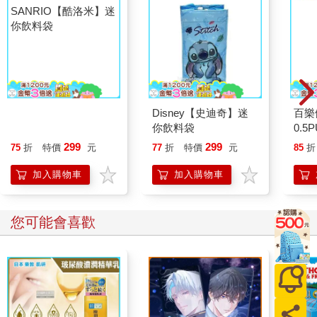
SANRIO【酷洛米】迷
Disney【史迪奇】迷
百樂
你飲料袋
你飲料袋
0.5
量)
299
299
75
折
特價
元
77
折
特價
元
85
折
加入購物車
加入購物車
您可能會喜歡