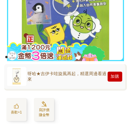
呀哈★吉伊卡哇旋風再起，精選周邊看過
加購
來
寫評價
喜歡+1
賺金幣