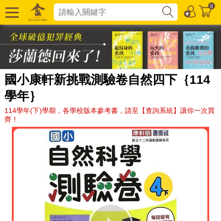
0
國小康軒新挑戰測驗卷自然四下｛114
學年｝
114學年(下)學期，各學校版本參考書，請至【查詢系統】讓你一次買
齊！