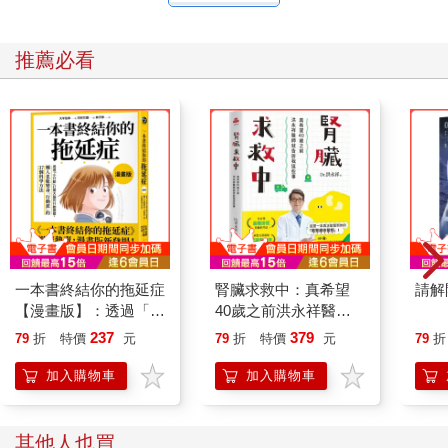
推薦必看
一本書終結你的拖延症
腎臟求救中：真希望
請解
【漫畫版】：透過「小
40歲之前洪永祥醫師
行動」打開大腦的行動
就告訴我這些事
237
379
79
折
特價
元
79
折
特價
元
79
折
開關，懶人也能變身
「行動派」的37個科
加入購物車
加入購物車
學方法
其他人也買