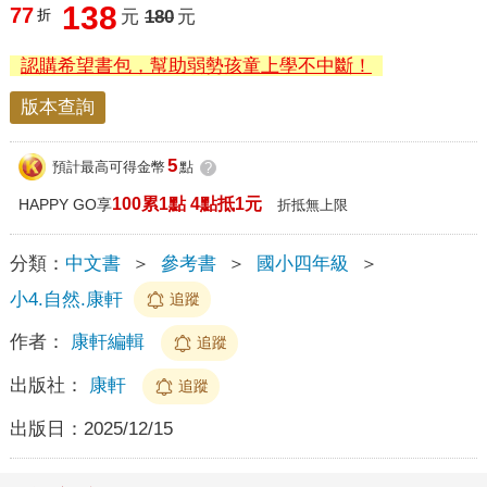
138
77
折
元
180
元
認購希望書包，幫助弱勢孩童上學不中斷！
版本查詢
5
預計最高可得金幣
點
?
100累1點 4點抵1元
HAPPY GO享
折抵無上限
分類：
中文書
＞
參考書
＞
國小四年級
＞
小4.自然.康軒
追蹤
作者：
康軒編輯
追蹤
出版社：
康軒
追蹤
出版日：
2025/12/15