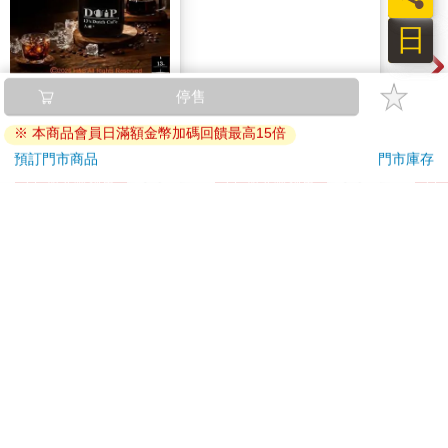
日
【13章】專業冰滴久
MOTOR汽車百科8月
IM
釀6入組（160ml/瓶）
2026第489期
(50
IMD
855
190
8
折
特價
元
特價
元
特價
200
加入購物車
加入購物車
訂購/退換貨須知
加入金石堂 LINE 官方帳號『完成綁定』，隨時掌握出貨動
態：