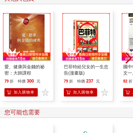
愛、健康與金錢的祕
巴菲特給兒女的一生忠
國中
密：大師課程
告(漫畫版)
文一
300
237
79
折
特價
元
79
折
特價
元
82
折
加入購物車
加入購物車
您可能也需要