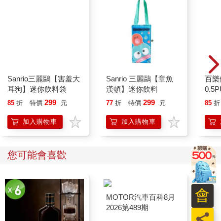
Sanrio三麗鷗【害羞大
Sanrio 三麗鷗【章魚
百樂
耳狗】迷你飲料袋
漢頓】迷你飲料
0.5
量)
299
299
85
折
特價
元
77
折
特價
元
85
折
加入購物車
加入購物車
您可能會喜歡
會
員