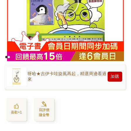
呀哈★吉伊卡哇旋風再起，精選周邊看過
加購
來
寫評價
喜歡+1
賺金幣