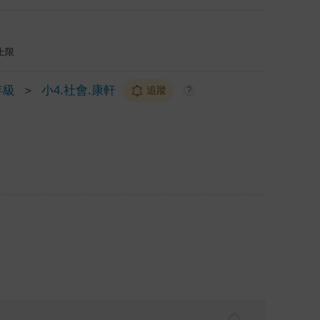
上限
年級
＞
小4.社會.康軒
追蹤
?