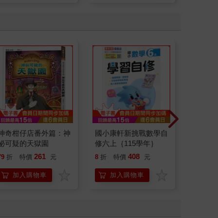
神奇柑仔店番外篇：神
國小康軒新挑戰數學自
國小康
祕可疑的天獄園
修六上｛115學年｝
量社會四
年｝
261
408
79
折
特價
元
8
折
特價
元
77
折
加入購物車
加入購物車
加