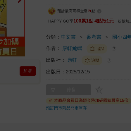
5
預計最高可得金幣
點
?
100累1點 4點抵1元
HAPPY GO享
折抵無
分類：
中文書
＞
參考書
＞
國小四
作者：
康軒編輯
追蹤
?
出版社：
康軒
追蹤
?
加購
出版日：
2025/12/15
停售
※ 本商品會員日滿額金幣加碼回饋最高15倍
預訂門市商品
門市庫存