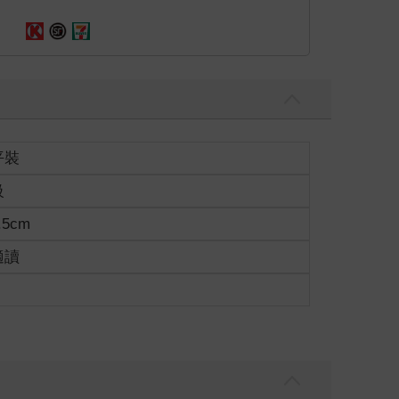
平裝
級
.5cm
適讀