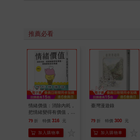
推薦必看
情緒價值：消除內耗，
臺灣漫遊錄
把情緒變得有價值，跟
誰都能自在相處
316
300
79
折
特價
元
79
折
特價
元
加入購物車
加入購物車