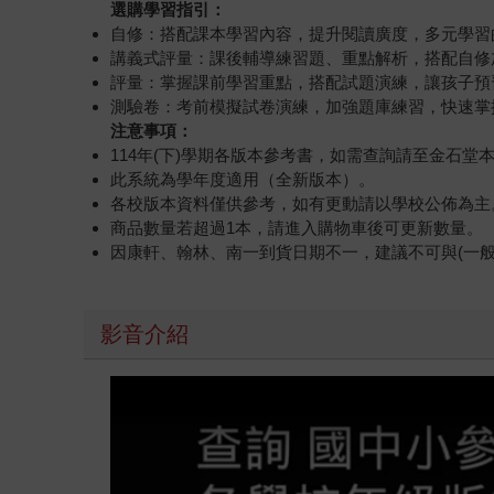
選購學習指引：
自修：搭配課本學習內容，提升閱讀廣度，多元學習
講義式評量：課後輔導練習題、重點解析，搭配自修
評量：掌握課前學習重點，搭配試題演練，讓孩子預
測驗卷：考前模擬試卷演練，加強題庫練習，快速掌
注意事項：
114年(下)學期各版本參考書，如需查詢請至金石
此系統為學年度適用（全新版本）。
各校版本資料僅供參考，如有更動請以學校公佈為主
商品數量若超過1本，請進入購物車後可更新數量。
因康軒、翰林、南一到貨日期不一，建議不可與(一
影音介紹