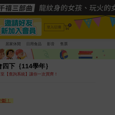
0
登入/註冊
電
居家休閒
日用食品
影音
售票
四下｛114學年｝
，請至【查詢系統】讓你一次買齊！
中斷！