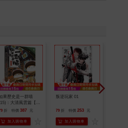
如果歷史是一群喵
叛逆玩家 01
怪奇微
(15)：大清風雲篇【萌
貓漫畫學歷史】
387
253
79
折
特價
元
79
折
特價
元
79
折
加入購物車
加入購物車
加