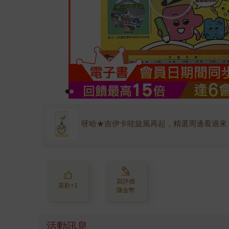
呀哈★吉伊卡哇旋風再起，精選周邊看過來
寫評價
喜歡+1
賺金幣
活動訊息