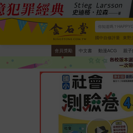
國中自修評量
東野
唯紅花綻放
奧德賽
會員獎勵
中文書
動漫ACG
親子