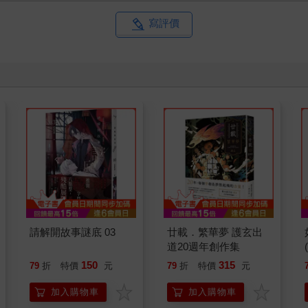
寫評價
請解開故事謎底 03
廿載．繁華夢 護玄出
道20週年創作集
150
315
79
折
特價
元
79
折
特價
元
加入購物車
加入購物車