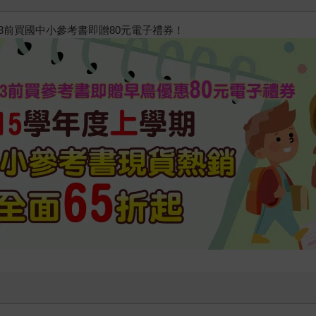
/23前買國中小參考書即贈80元電子禮券！