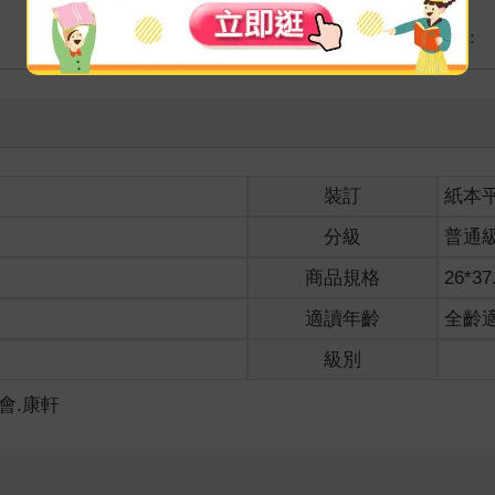
海外
港澳店取：
裝訂
紙本
分級
普通
商品規格
26*37
適讀年齡
全齡
級別
社會.康軒