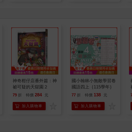
神奇柑仔店番外篇：神
國小翰林小無敵學習卷
祕可疑的天獄園２
國語四上｛115學年｝
284
138
79
折
特價
元
77
折
特價
元
加入購物車
加入購物車