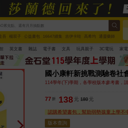
圭吾
楊双子
公益書包
16647續集
吉伊卡哇
高希均
通靈藥師
路邊攤新作
馬斯克
玩具總動員5
超慢跑
館
英文書
雜誌
電子書
文具
玩具親子
3C電玩
家
國小康軒新挑戰測驗卷社會
114學年(下)學期，各學校版本參考書
138
77
折
元
180
元
認購希望書包，幫助弱勢孩童上學不
版本查詢