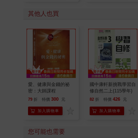
其他人也買
愛、健康與金錢的祕
國中康軒新挑戰學習自
密：大師課程
修自然二上{115學年}
300
426
79
折
特價
元
82
折
特價
元
加入購物車
加入購物車
您可能也需要