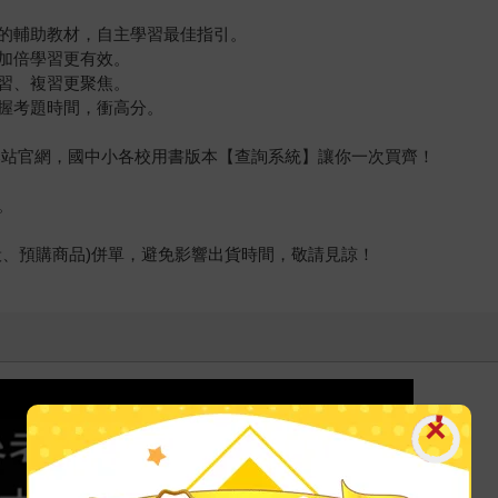
的輔助教材，自主學習最佳指引。
加倍學習更有效。
習、複習更聚焦。
握考題時間，衝高分。
堂本站官網，國中小各校用書版本【查詢系統】讓你一次買齊！
。
般、預購商品)併單，避免影響出貨時間，敬請見諒！