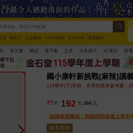
圭吾
楊双子
公益書包
16647續集
吉伊卡哇
通靈藥師
路邊攤新作
馬斯克
玩具總動員5
超慢跑
館
英文書
雜誌
電子書
文具
玩具親子
3C電玩
家
國小康軒新挑戰{麻辣}講
114學年(下)學期，各學校版本參考書
192
77
折
元
250
元
認購希望書包，幫助弱勢孩童上學不
版本查詢