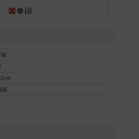
平裝
級
21cm
適讀