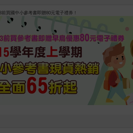
/23前買國中小參考書即贈80元電子禮券！