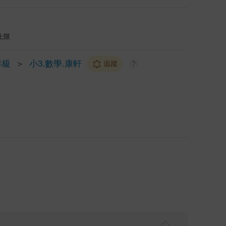
上限
年級
＞
小3.數學.康軒
追蹤
?