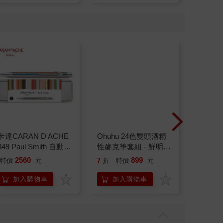
卡達CARAN D'ACHE
Ohuhu 24色雙頭酒精
Ohuh
849 Paul Smith 自動鉛
性麥克筆套組 - 鮮明色
麥克筆
筆 ED.5 條紋銀
系
2560
899
特價
元
7
折
特價
元
7
折
特
加入購物車
加入購物車
加