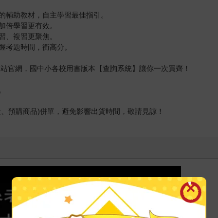
的輔助教材，自主學習最佳指引。
加倍學習更有效。
習、複習更聚焦。
握考題時間，衝高分。
堂本站官網，國中小各校用書版本【查詢系統】讓你一次買齊！
。
般、預購商品)併單，避免影響出貨時間，敬請見諒！