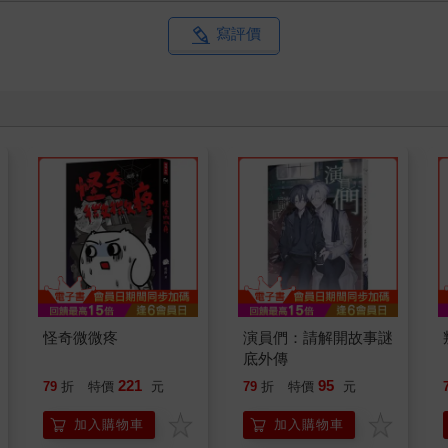
寫評價
怪奇微微疼
演員們：請解開故事謎
底外傳
221
95
79
折
特價
元
79
折
特價
元
加入購物車
加入購物車