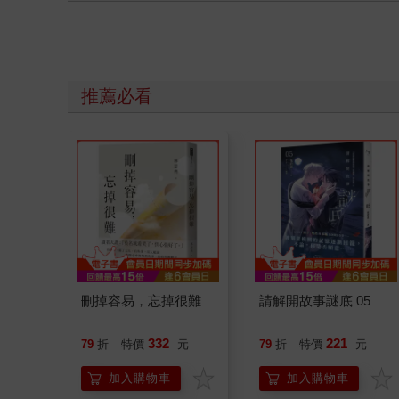
推薦必看
刪掉容易，忘掉很難
請解開故事謎底 05
332
221
79
折
特價
元
79
折
特價
元
加入購物車
加入購物車