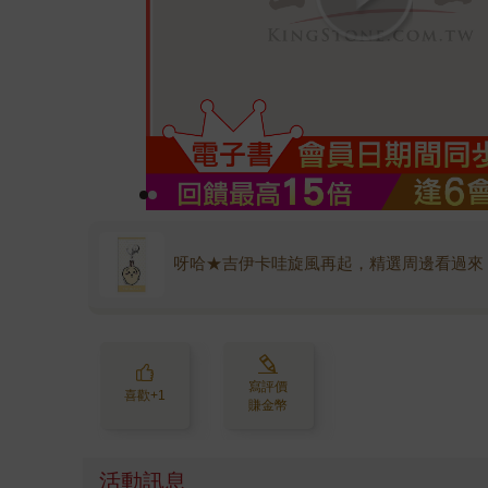
呀哈★吉伊卡哇旋風再起，精選周邊看過來
寫評價
喜歡+1
賺金幣
活動訊息