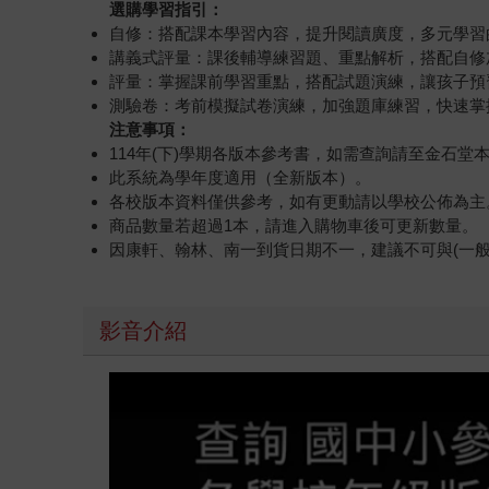
選購學習指引：
自修：搭配課本學習內容，提升閱讀廣度，多元學習
講義式評量：課後輔導練習題、重點解析，搭配自修
評量：掌握課前學習重點，搭配試題演練，讓孩子預
測驗卷：考前模擬試卷演練，加強題庫練習，快速掌
注意事項：
114年(下)學期各版本參考書，如需查詢請至金石
此系統為學年度適用（全新版本）。
各校版本資料僅供參考，如有更動請以學校公佈為主
商品數量若超過1本，請進入購物車後可更新數量。
因康軒、翰林、南一到貨日期不一，建議不可與(一
影音介紹