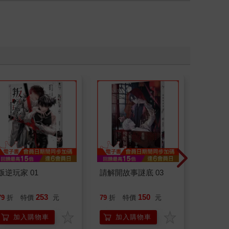
叛逆玩家 01
請解開故事謎底 03
臺灣漫
253
150
79
折
特價
元
79
折
特價
元
79
折
加入購物車
加入購物車
加