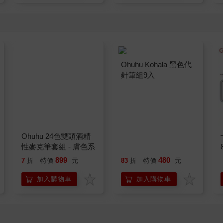
Ohuhu 24色雙頭酒精
Ohuhu Kohala 黑色代
性麥克筆套組 - 膚色系
針筆組9入
899
480
7
折
特價
元
83
折
特價
元
加入購物車
加入購物車