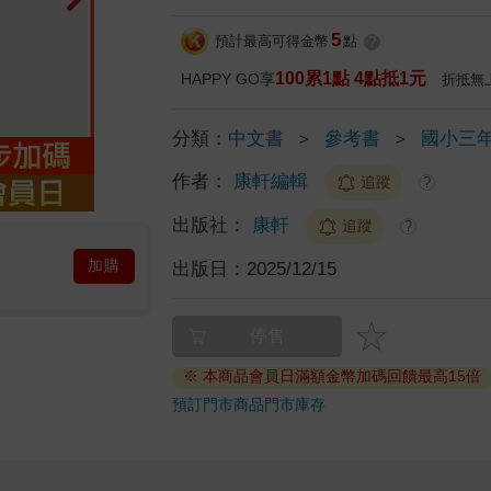
5
預計最高可得金幣
點
?
100累1點 4點抵1元
HAPPY GO享
折抵無
分類：
中文書
＞
參考書
＞
國小三
作者：
康軒編輯
追蹤
?
出版社：
康軒
追蹤
?
加購
出版日：
2025/12/15
停售
※ 本商品會員日滿額金幣加碼回饋最高15倍
預訂門市商品
門市庫存