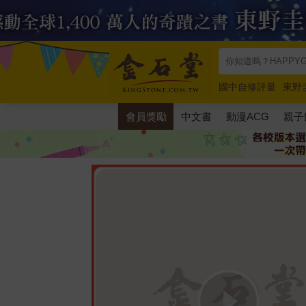
國中自修評量
東野
唯紅花綻放
奧德賽
會員獎勵
中文書
動漫ACG
親子