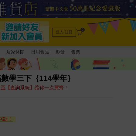
0
登入/註冊
電
居家休閒
日用食品
影音
售票
義數學三下｛114學年｝
，請至【查詢系統】讓你一次買齊！
中斷！