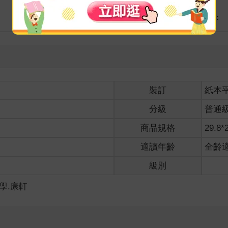
海外
港澳店取：
裝訂
紙本
分級
普通
商品規格
29.8*
適讀年齡
全齡
級別
數學.康軒