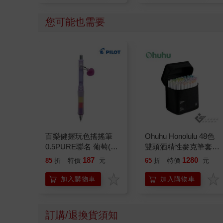
您可能也需要
百樂健握玩色搖搖筆
Ohuhu Honolulu 48色
0.5PURE聯名 葡萄(限
雙頭酒精性麥克筆套組
量)
- 柔和色系(綠色調)
187
1280
85
折
特價
元
65
折
特價
元
加入購物車
加入購物車
訂購/退換貨須知